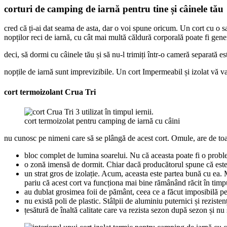
corturi de camping de iarnă pentru tine și câinele tău
cred că ți-ai dat seama de asta, dar o voi spune oricum. Un cort cu o s
nopților reci de iarnă, cu cât mai multă căldură corporală poate fi gene
deci, să dormi cu câinele tău și să nu-l trimiți într-o cameră separată e
nopțile de iarnă sunt imprevizibile. Un cort Impermeabil și izolat vă va
cort termoizolant Crua Tri
cort termoizolat pentru camping de iarnă cu câini
nu cunosc pe nimeni care să se plângă de acest cort. Omule, are de toa
bloc complet de lumina soarelui. Nu că aceasta poate fi o probl
o zonă imensă de dormit. Chiar dacă producătorul spune că este 
un strat gros de izolație. Acum, aceasta este partea bună cu ea. 
pariu că acest cort va funcționa mai bine rămânând răcit în timpul
au dublat grosimea foii de pământ, ceea ce a făcut imposibilă pe
nu există poli de plastic. Stâlpii de aluminiu puternici și rezisten
țesătură de înaltă calitate care va rezista sezon după sezon și nu 