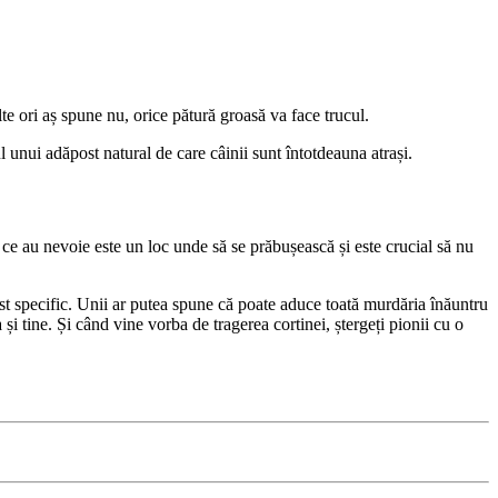
e ori aș spune nu, orice pătură groasă va face trucul.
l unui adăpost natural de care câinii sunt întotdeauna atrași.
t ce au nevoie este un loc unde să se prăbușească și este crucial să nu
st specific. Unii ar putea spune că poate aduce toată murdăria înăuntru
 și tine. Și când vine vorba de tragerea cortinei, ștergeți pionii cu o