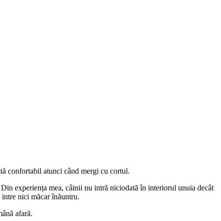
mtă confortabil atunci când mergi cu cortul.
. Din experiența mea, câinii nu intră niciodată în interiorul unuia decât
 intre nici măcar înăuntru.
mână afară.