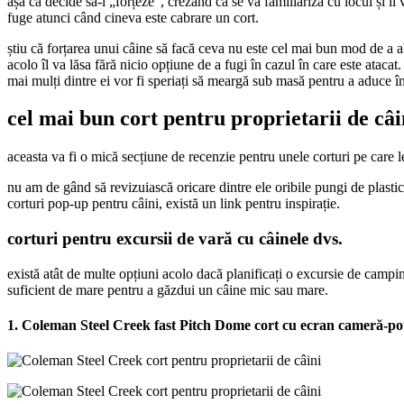
așa că decide să-l „forțeze”, crezând că se va familiariza cu locul și îl
fuge atunci când cineva este cabrare un cort.
știu că forțarea unui câine să facă ceva nu este cel mai bun mod de a ab
acolo îl va lăsa fără nicio opțiune de a fugi în cazul în care este atac
mai mulți dintre ei vor fi speriați să meargă sub masă pentru a aduce 
cel mai bun cort pentru proprietarii de câ
aceasta va fi o mică secțiune de recenzie pentru unele corturi pe care 
nu am de gând să revizuiască oricare dintre ele oribile pungi de plasti
corturi pop-up pentru câini, există un link pentru inspirație.
corturi pentru excursii de vară cu câinele dvs.
există atât de multe opțiuni acolo dacă planificați o excursie de campi
suficient de mare pentru a găzdui un câine mic sau mare.
1. Coleman Steel Creek fast Pitch Dome cort cu ecran cameră-pot