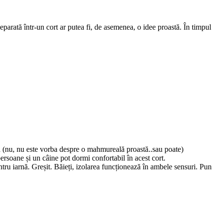
parată într-un cort ar putea fi, de asemenea, o idee proastă. În timpul
ța (nu, nu este vorba despre o mahmureală proastă..sau poate)
rsoane și un câine pot dormi confortabil în acest cort.
ntru iarnă. Greșit. Băieți, izolarea funcționează în ambele sensuri. Pun