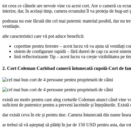
tot ceea ce câinele are nevoie vine cu acest cort. Are o cameră cu ecran 
interior, dar, în același timp, camera ecranului îl va proteja de bug-uri și
podeaua nu este făcută din cel mai puternic material posibil, dar nu tre
ventilație.
alte caracteristici care vă pot aduce beneficii:
copertine pentru ferestre – acest lucru vă va ajuta să ventilați c
sistem de configurare rapidă – fără dureri de cap cu acest sistem
linii reflectorizante Tip – acest lucru va crește vizibilitatea pe 
2. Cort Coleman Carlsbad cameră întunecată cupolă-Cort de fami
există un motiv pentru care aleg corturile Coleman atunci când vine vo
suficient de puternice pentru a preveni lacrimile și înțepăturile. Exist
dar există ceva în ele și pentru tine. Camera întunecată din nume înse
ar trebui să vă așteptați să plătiți în jur de 150 USD pentru asta, dar e