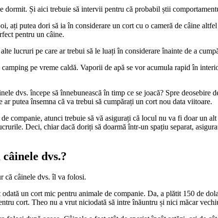
e dormit. Și aici trebuie să intervii pentru că probabil știi comportamentu
oi, ați putea dori să ia în considerare un cort cu o cameră de câine altf
rfect pentru un câine.
i alte lucruri pe care ar trebui să le luați în considerare înainte de a cump
ți camping pe vreme caldă. Vaporii de apă se vor acumula rapid în interior
nele dvs. începe să înnebunească în timp ce se joacă? Spre deosebire de pi
te ar putea însemna că va trebui să cumpărați un cort nou data viitoare.
 companie, atunci trebuie să vă asigurați că locul nu va fi doar un alt sp
ucrurile. Deci, chiar dacă doriți să doarmă într-un spațiu separat, asigur
 câinele dvs.?
r că câinele dvs. îl va folosi.
dată un cort mic pentru animale de companie. Da, a plătit 150 de dolari p
ntru cort. Theo nu a vrut niciodată să intre înăuntru și nici măcar vechiu