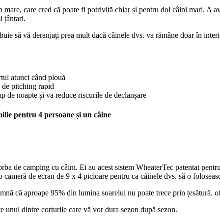
mare, care cred că poate fi potrivită chiar și pentru doi câini mari. A av
 țânțari.
buie să vă deranjați prea mult dacă câinele dvs. va rămâne doar în interio
ortul atunci când plouă
 de pitching rapid
timp de noapte și va reduce riscurile de declanșare
lie pentru 4 persoane și un câine
rba de camping cu câini. Ei au acest sistem WheaterTec patentat pentru 
ă o cameră de ecran de 9 x 4 picioare pentru ca câinele dvs. să o foloseas
amnă că aproape 95% din lumina soarelui nu poate trece prin țesătură, o
ste unul dintre corturile care vă vor dura sezon după sezon.