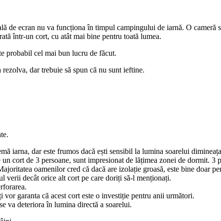
ală de ecran nu va funcționa în timpul campingului de iarnă. O cameră se
rată într-un cort, cu atât mai bine pentru toată lumea.
ste probabil cel mai bun lucru de făcut.
 rezolva, dar trebuie să spun că nu sunt ieftine.
te.
emă iarna, dar este frumos dacă ești sensibil la lumina soarelui diminea
un cort de 3 persoane, sunt impresionat de lățimea zonei de dormit. 3 pe
Majoritatea oamenilor cred că dacă are izolație groasă, este bine doar pe
 verii decât orice alt cort pe care doriți să-l menționați.
rforarea.
ți vor garanta că acest cort este o investiție pentru anii următori.
se va deteriora în lumina directă a soarelui.