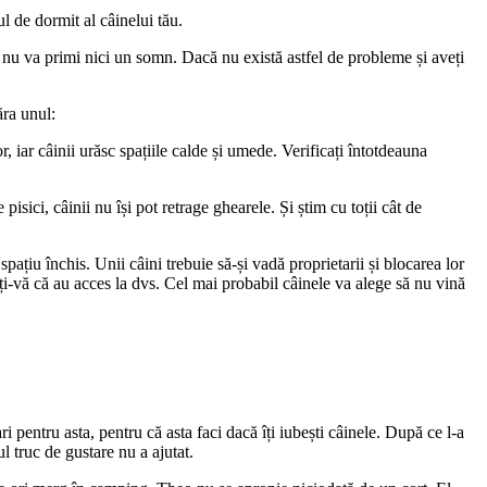
l de dormit al câinelui tău.
el nu va primi nici un somn. Dacă nu există astfel de probleme și aveți
ăra unul:
, iar câinii urăsc spațiile calde și umede. Verificați întotdeauna
sici, câinii nu își pot retrage ghearele. Și știm cu toții cât de
ațiu închis. Unii câini trebuie să-și vadă proprietarii și blocarea lor
ați-vă că au acces la dvs. Cel mai probabil câinele va alege să nu vină
entru asta, pentru că asta faci dacă îți iubești câinele. După ce l-a
l truc de gustare nu a ajutat.