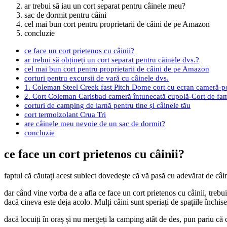
ar trebui să iau un cort separat pentru câinele meu?
sac de dormit pentru câini
cel mai bun cort pentru proprietarii de câini de pe Amazon
concluzie
ce face un cort prietenos cu câinii?
ar trebui să obțineți un cort separat pentru câinele dvs.?
cel mai bun cort pentru proprietarii de câini de pe Amazon
corturi pentru excursii de vară cu câinele dvs.
1. Coleman Steel Creek fast Pitch Dome cort cu ecran cameră-po
2. Cort Coleman Carlsbad cameră întunecată cupolă-Cort de fami
corturi de camping de iarnă pentru tine și câinele tău
cort termoizolant Crua Tri
are câinele meu nevoie de un sac de dormit?
concluzie
ce face un cort prietenos cu câinii?
faptul că căutați acest subiect dovedește că vă pasă cu adevărat de câin
dar când vine vorba de a afla ce face un cort prietenos cu câinii, trebui
dacă cineva este deja acolo. Mulți câini sunt speriați de spațiile închis
dacă locuiți în oraș și nu mergeți la camping atât de des, pun pariu că 