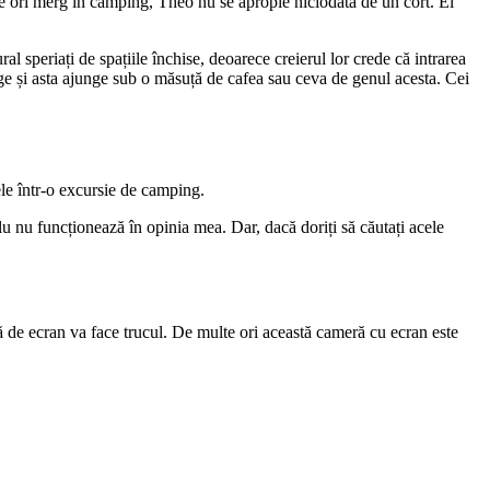
 câte ori merg în camping, Theo nu se apropie niciodată de un cort. El
l speriați de spațiile închise, deoarece creierul lor crede că intrarea
inge și asta ajunge sub o măsuță de cafea sau ceva de genul acesta. Cei
ele într-o excursie de camping.
u nu funcționează în opinia mea. Dar, dacă doriți să căutați acele
ră de ecran va face trucul. De multe ori această cameră cu ecran este