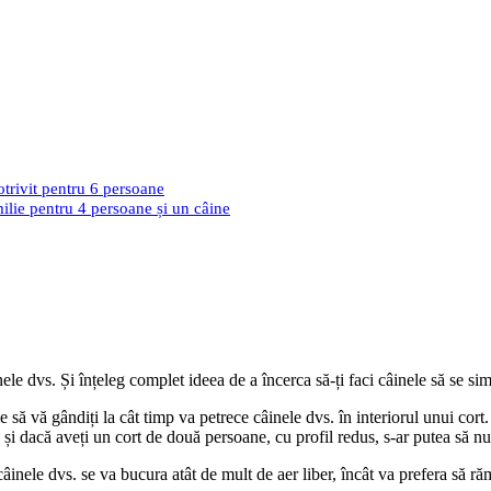
trivit pentru 6 persoane
lie pentru 4 persoane și un câine
ele dvs. Și înțeleg complet ideea de a încerca să-ți faci câinele să se si
e să vă gândiți la cât timp va petrece câinele dvs. în interiorul unui cort
e și dacă aveți un cort de două persoane, cu profil redus, s-ar putea să nu
câinele dvs. se va bucura atât de mult de aer liber, încât va prefera să ră