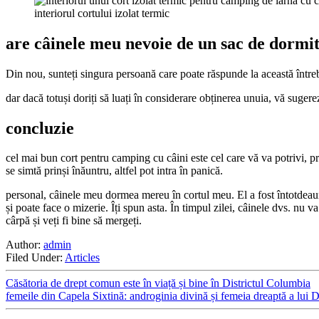
interiorul cortului izolat termic
are câinele meu nevoie de un sac de dormi
Din nou, sunteți singura persoană care poate răspunde la această între
dar dacă totuși doriți să luați în considerare obținerea unuia, vă sugere
concluzie
cel mai bun cort pentru camping cu câini este cel care vă va potrivi, pr
se simtă prinși înăuntru, altfel pot intra în panică.
personal, câinele meu dormea mereu în cortul meu. El a fost întotdeaun
și poate face o mizerie. Îți spun asta. În timpul zilei, câinele dvs. nu v
cârpă și veți fi bine să mergeți.
Author:
admin
Filed Under:
Articles
Căsătoria de drept comun este în viață și bine în Districtul Columbia
femeile din Capela Sixtină: androginia divină și femeia dreaptă a lu