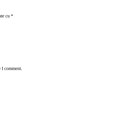
ate cu
*
e I comment.