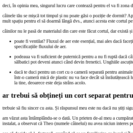
deci, în opinia mea, singurul lucru care contează pentru el va fi zona d
câinele tău se mișcă tot timpul și nu poate găsi o poziție de dormit? Ap
mult spațiu pentru el să doarmă lângă dvs., atunci acesta este cortul pe
câinilor nu le pasă de materialul din care este făcut cortul, dar există ș
poate fi ventilat? Fluxul de aer este esențial, mai ales dacă face
specificațiile fluxului de aer.
podeaua va fi suficient de puternică pentru a nu fi ruptă dacă câi
sălbatici pot deveni atunci când devin frenetici. Unghiile ascuți
dacă te duci pentru un cort cu o cameră separată pentru animale de
într-o cameră mică de plastic nu va face decât să înrăutățească l
la tine, deoarece este deja strâns acolo.
ar trebui să obțineți un cort separat pentru
trebuie să fiu sincer cu asta. Și răspunsul meu este nu dacă nu știți sigu
am văzut asta întâmplându-se o dată. Un prieten de-al meu a cumpărat o
instalat, a observat că Theo (numele câinelui) nu avea niciun interes pe