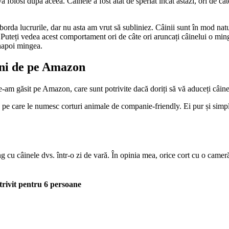
 va folosi după aceea. Câinele a fost atât de speriat încât astăzi, ori de
orda lucrurile, dar nu asta am vrut să subliniez. Câinii sunt în mod natura
at. Puteți vedea acest comportament ori de câte ori aruncați câinelui o m
înapoi mingea.
ini de pe Amazon
le-am găsit pe Amazon, care sunt potrivite dacă doriți să vă aduceți câin
c pe care le numesc corturi animale de companie-friendly. Ei pur și simpl
ng cu câinele dvs. într-o zi de vară. În opinia mea, orice cort cu o came
rivit pentru 6 persoane