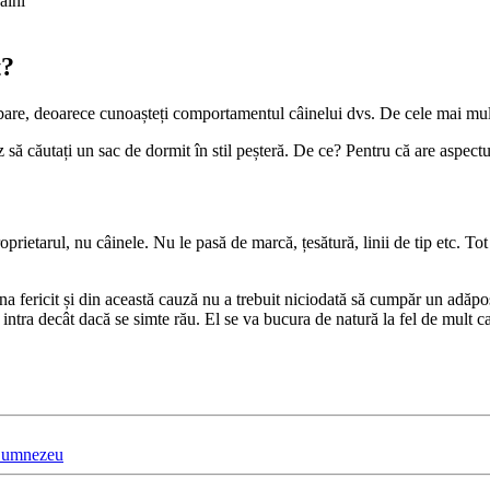
t?
bare, deoarece cunoașteți comportamentul câinelui dvs. De cele mai mult
z să căutați un sac de dormit în stil peșteră. De ce? Pentru că are aspectu
oprietarul, nu câinele. Nu le pasă de marcă, țesătură, linii de tip etc. To
a fericit și din această cauză nu a trebuit niciodată să cumpăr un adăpo
a intra decât dacă se simte rău. El se va bucura de natură la fel de mult ca
i Dumnezeu