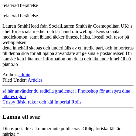
relaterad berättelse
relaterad berättelse
Lauren SmithHead från SocialLauren Smith är Cosmopolitan UK: s
chef för sociala medier och tar hand om webbplatsens sociala
mediekonton, samt ibland täcker fitness, hälsa, livsstil och resor på
webbplatsen.
detta innehåll skapas och underhålls av en tredje part, och importeras
till denna sida för att hjälpa användare att ge sina e-postadresser. Du
kanske kan hitta mer information om detta och liknande innehåll på
piano.io
Author:
admin
Filed Under:
Articles
så här använder du radiella gradienter i Photoshop för att styra dina
tittares ögon
Crispy fläsk, räkor och kål Imperial Rolls
Lämna ett svar
Din e-postadress kommer inte publiceras.
Obligatoriska fält är
märkta
*