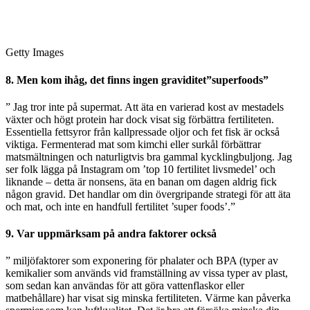
Getty Images
8. Men kom ihåg, det finns ingen graviditet”superfoods”
” Jag tror inte på supermat. Att äta en varierad kost av mestadels
växter och högt protein har dock visat sig förbättra fertiliteten.
Essentiella fettsyror från kallpressade oljor och fet fisk är också
viktiga. Fermenterad mat som kimchi eller surkål förbättrar
matsmältningen och naturligtvis bra gammal kycklingbuljong. Jag
ser folk lägga på Instagram om ’top 10 fertilitet livsmedel’ och
liknande – detta är nonsens, äta en banan om dagen aldrig fick
någon gravid. Det handlar om din övergripande strategi för att äta
och mat, och inte en handfull fertilitet ’super foods’.”
9. Var uppmärksam på andra faktorer också
” miljöfaktorer som exponering för phalater och BPA (typer av
kemikalier som används vid framställning av vissa typer av plast,
som sedan kan användas för att göra vattenflaskor eller
matbehållare) har visat sig minska fertiliteten. Värme kan påverka