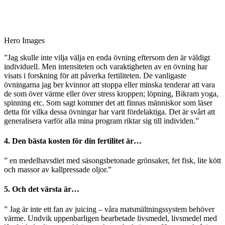
Hero Images
”Jag skulle inte vilja välja en enda övning eftersom den är väldigt
individuell. Men intensiteten och varaktigheten av en övning har
visats i forskning för att påverka fertiliteten. De vanligaste
övningarna jag ber kvinnor att stoppa eller minska tenderar att vara
de som över värme eller över stress kroppen; löpning, Bikram yoga,
spinning etc. Som sagt kommer det att finnas människor som läser
detta för vilka dessa övningar har varit fördelaktiga. Det är svårt att
generalisera varför alla mina program riktar sig till individen.”
4. Den bästa kosten för din fertilitet är…
” en medelhavsdiet med säsongsbetonade grönsaker, fet fisk, lite kött
och massor av kallpressade oljor.”
5. Och det värsta är…
” Jag är inte ett fan av juicing – våra matsmältningssystem behöver
värme. Undvik uppenbarligen bearbetade livsmedel, livsmedel med