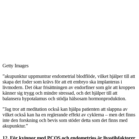
Getty Images
”akupunktur uppmuntrar endometrial blodflöde, vilket hjälper till att
skapa det foder som krävs för att ett embryo ska implanteras i
livmodern. Det ökar frisättningen av endorfiner som gör att kroppen
känner sig trygg och mindre stressad, och det hjälper till att
balansera hypotalamus och stödja hälsosam hormonproduktion.
”Jag tror att meditation också kan hjälpa patienten att slappna av
vilket också kan ha en reglerande effekt av cyklerna – men det finns
inte den forskning och bevis som stöder detta som det finns med
akupunktur.”
12. För kvinnor med PCOS och endometrios är livsstilsfaktorer