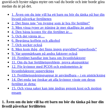
gravid-och byster några myter om vad du borde och inte borde göra
medan du är på det.
1. Även om du inte vill ha ett barn nu bör du tänka på hur din
livsstil påverkar fertiliteten
2. Det finns inte ”en övning som är bra för fertilitet”
3. Men vissa typer av träning är mer skadliga än andra
4. Den bästa kosten för din fertilitet är…
5. Och det värsta är…
6. Begränsa koffein och alkohol
7. Och socker också
8. Men kom ihåg, det finns ingen graviditet”superfoods”
9. Var uppmärksam på andra faktorer också
10. Fertilitet handlar inte bara om livsstilsfaktorer
11. Om du har fertilitetsproblem, prova akupunktur
12. För kvinnor med PCOS och endometrios är
livsstilsfaktorer superviktiga
13. Fertilitetsspårningsappar är användbara – i en utsträckning
14. Det enda jag önskar att alla kvinnor visste om deras
fertilitet är detta:
15. Och vissa saker kan inte ändras genom kost och motion
ensam
1. Även om du inte vill ha ett barn nu bör du tänka på hur din
livsstil påverkar fertiliteten