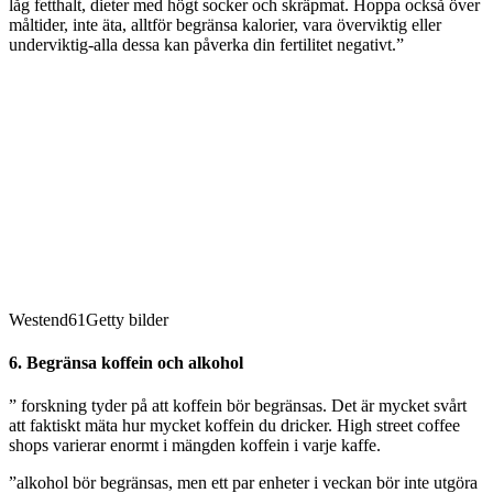
låg fetthalt, dieter med högt socker och skräpmat. Hoppa också över
måltider, inte äta, alltför begränsa kalorier, vara överviktig eller
underviktig-alla dessa kan påverka din fertilitet negativt.”
Westend61Getty bilder
6. Begränsa koffein och alkohol
” forskning tyder på att koffein bör begränsas. Det är mycket svårt
att faktiskt mäta hur mycket koffein du dricker. High street coffee
shops varierar enormt i mängden koffein i varje kaffe.
”alkohol bör begränsas, men ett par enheter i veckan bör inte utgöra