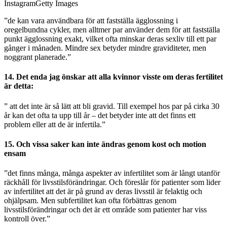
InstagramGetty Images
”de kan vara användbara för att fastställa ägglossning i
oregelbundna cykler, men alltmer par använder dem för att fastställa
punkt ägglossning exakt, vilket ofta minskar deras sexliv till ett par
gånger i månaden. Mindre sex betyder mindre graviditeter, men
noggrant planerade.”
14. Det enda jag önskar att alla kvinnor visste om deras fertilitet
är detta:
” att det inte är så lätt att bli gravid. Till exempel hos par på cirka 30
år kan det ofta ta upp till år – det betyder inte att det finns ett
problem eller att de är infertila.”
15. Och vissa saker kan inte ändras genom kost och motion
ensam
”det finns många, många aspekter av infertilitet som är långt utanför
räckhåll för livsstilsförändringar. Och föreslår för patienter som lider
av infertilitet att det är på grund av deras livsstil är felaktig och
ohjälpsam. Men subfertilitet kan ofta förbättras genom
livsstilsförändringar och det är ett område som patienter har viss
kontroll över.”