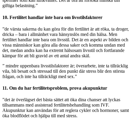
spermier som kan luftkvalitet. Det är bra att försöka minska din
giftiga belastning.”
10. Fertilitet handlar inte bara om livsstilsfaktorer
”de värsta sakerna du kan göra för din fertilitet är att röka, ta droger,
dricka – bara i allmänhet vara hänsynslös med din hälsa. Men
fertilitet handlar inte bara om livsstil. Det är en aspekt av bilden och
vissa människor kan göra alla dessa saker och komma undan med
det, medan andra kan ha extremt hälsosam livsstil och fortfarande
kämpar för att bli gravid av ett antal andra skäl.
” mindre uppenbara livsstilsfaktorer är; överarbete, inte ta tillräcklig
vila, bli besatt och stressad till den punkt där stress blir den största
frågan, och inte ha tillräckligt med sex.”
11. Om du har fertilitetsproblem, prova akupunktur
”det är överlägset det bästa sättet att öka dina chanser att lyckas
tillsammans med assisterad fertilitetsbehandling som IVF.
Akupunktur kan användas för att reglera cykler och hormoner, samt
öka blodflödet och hjälpa till med stress.