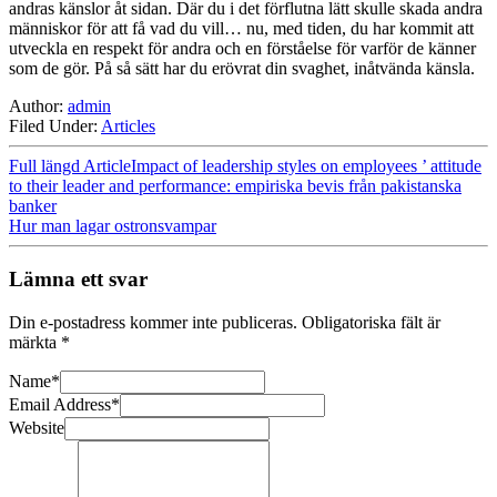
andras känslor åt sidan. Där du i det förflutna lätt skulle skada andra
människor för att få vad du vill… nu, med tiden, du har kommit att
utveckla en respekt för andra och en förståelse för varför de känner
som de gör. På så sätt har du erövrat din svaghet, inåtvända känsla.
Author:
admin
Filed Under:
Articles
Full längd ArticleImpact of leadership styles on employees ’ attitude
to their leader and performance: empiriska bevis från pakistanska
banker
Hur man lagar ostronsvampar
Lämna ett svar
Din e-postadress kommer inte publiceras.
Obligatoriska fält är
märkta
*
Name
*
Email Address
*
Website