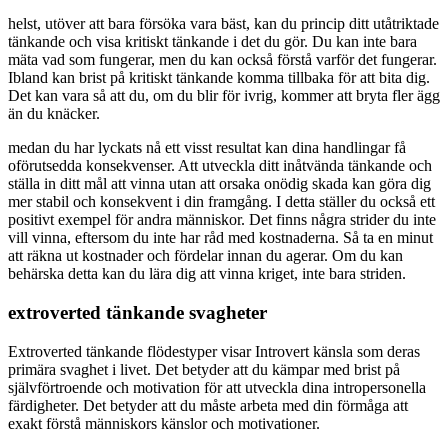
helst, utöver att bara försöka vara bäst, kan du princip ditt utåtriktade
tänkande och visa kritiskt tänkande i det du gör. Du kan inte bara
mäta vad som fungerar, men du kan också förstå varför det fungerar.
Ibland kan brist på kritiskt tänkande komma tillbaka för att bita dig.
Det kan vara så att du, om du blir för ivrig, kommer att bryta fler ägg
än du knäcker.
medan du har lyckats nå ett visst resultat kan dina handlingar få
oförutsedda konsekvenser. Att utveckla ditt inåtvända tänkande och
ställa in ditt mål att vinna utan att orsaka onödig skada kan göra dig
mer stabil och konsekvent i din framgång. I detta ställer du också ett
positivt exempel för andra människor. Det finns några strider du inte
vill vinna, eftersom du inte har råd med kostnaderna. Så ta en minut
att räkna ut kostnader och fördelar innan du agerar. Om du kan
behärska detta kan du lära dig att vinna kriget, inte bara striden.
extroverted tänkande svagheter
Extroverted tänkande flödestyper visar Introvert känsla som deras
primära svaghet i livet. Det betyder att du kämpar med brist på
självförtroende och motivation för att utveckla dina intropersonella
färdigheter. Det betyder att du måste arbeta med din förmåga att
exakt förstå människors känslor och motivationer.