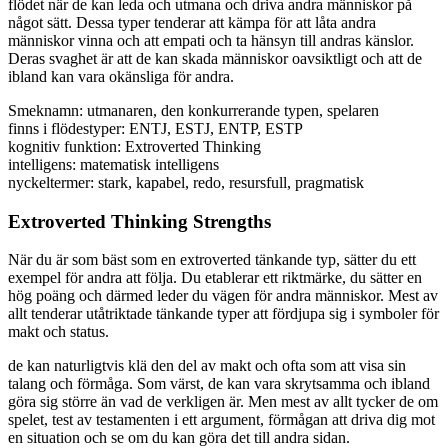
flödet när de kan leda och utmana och driva andra människor på
något sätt. Dessa typer tenderar att kämpa för att låta andra
människor vinna och att empati och ta hänsyn till andras känslor.
Deras svaghet är att de kan skada människor oavsiktligt och att de
ibland kan vara okänsliga för andra.
Smeknamn: utmanaren, den konkurrerande typen, spelaren
finns i flödestyper: ENTJ, ESTJ, ENTP, ESTP
kognitiv funktion: Extroverted Thinking
intelligens: matematisk intelligens
nyckeltermer: stark, kapabel, redo, resursfull, pragmatisk
Extroverted Thinking Strengths
När du är som bäst som en extroverted tänkande typ, sätter du ett
exempel för andra att följa. Du etablerar ett riktmärke, du sätter en
hög poäng och därmed leder du vägen för andra människor. Mest av
allt tenderar utåtriktade tänkande typer att fördjupa sig i symboler för
makt och status.
de kan naturligtvis klä den del av makt och ofta som att visa sin
talang och förmåga. Som värst, de kan vara skrytsamma och ibland
göra sig större än vad de verkligen är. Men mest av allt tycker de om
spelet, test av testamenten i ett argument, förmågan att driva dig mot
en situation och se om du kan göra det till andra sidan.