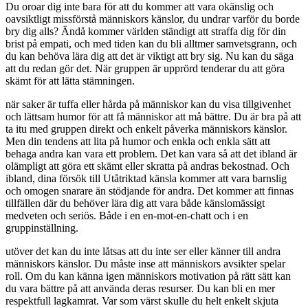
Du oroar dig inte bara för att du kommer att vara okänslig och
oavsiktligt missförstå människors känslor, du undrar varför du borde
bry dig alls? Ändå kommer världen ständigt att straffa dig för din
brist på empati, och med tiden kan du bli alltmer samvetsgrann, och
du kan behöva lära dig att det är viktigt att bry sig. Nu kan du säga
att du redan gör det. När gruppen är upprörd tenderar du att göra
skämt för att lätta stämningen.
när saker är tuffa eller hårda på människor kan du visa tillgivenhet
och lättsam humor för att få människor att må bättre. Du är bra på att
ta itu med gruppen direkt och enkelt påverka människors känslor.
Men din tendens att lita på humor och enkla och enkla sätt att
behaga andra kan vara ett problem. Det kan vara så att det ibland är
olämpligt att göra ett skämt eller skratta på andras bekostnad. Och
ibland, dina försök till Utåtriktad känsla kommer att vara barnslig
och omogen snarare än stödjande för andra. Det kommer att finnas
tillfällen där du behöver lära dig att vara både känslomässigt
medveten och seriös. Både i en en-mot-en-chatt och i en
gruppinställning.
utöver det kan du inte låtsas att du inte ser eller känner till andra
människors känslor. Du måste inse att människors avsikter spelar
roll. Om du kan känna igen människors motivation på rätt sätt kan
du vara bättre på att använda deras resurser. Du kan bli en mer
respektfull lagkamrat. Var som värst skulle du helt enkelt skjuta