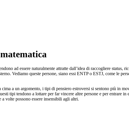
a matematica
dono ad essere naturalmente attratte dall’idea di raccogliere status, ri
do esterno. Vediamo queste persone, siano essi ENTP o ESTJ, come le per
in cima a un argomento, i tipi di pensiero estroversi si sentono più in 
i tipi tendono a lottare per far vincere altre persone e per entrare in 
 volte possono essere insensibili agli altri.