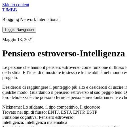
Skip to content
TJMBB
Blogging Network International
Toggle Navigation
Maggio 13, 2021
Pensiero estroverso-Intelligenz
Le persone che hanno il pensiero estroverso come funzione di flusso ten
della sfida. E l’idea di dimostrare te stesso e le tue abilità nel mon
progetto.
Desiderosi di raggiungere il punteggio più alto e desiderosi di uscire 
qualche modo. Guardando il pensiero estroverso al suo peggio tend Quest
loro debolezza è che possono ferire le persone involontariamente e che a
Nickname: Lo sfidante, il tipo competitivo, Il giocatore
Trovato nei tipi di flusso: ENTJ, ESTJ, ENTP, ESTP
Funzione cognitiva: Pensiero estroverso
Intelligenza: Intelligenza matematica