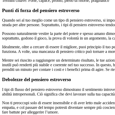
Termini chiave: Forte, capace, pronto, pieno di risorse, pragmatico
Punti di forza del pensiero estroverso
Quando sei al tuo meglio come un tipo di pensiero estroverso, si impost
strada per altre persone. Soprattutto, i tipi di pensiero estroverso tend
Possono naturalmente vestire la parte del potere e spesso amano dimostr
soprattutto, godono il gioco, la prova di volontà in un argomento, la cap
Idealmente, oltre a cercare di essere il migliore, puoi principio il tuo
funziona. A volte, una mancanza di pensiero critico può tornare a mord
Mentre sei riuscito a raggiungere un determinato risultato, le tue azio
inutili può renderti più stabile e coerente nel tuo successo. In questo
prenditi un minuto per contare i costi e i benefici prima di agire. Se r
Debolezze del pensiero estroverso
I tipi di flusso del pensiero estroverso dimostrano il sentimento introv
abilità intropersonali. Ciò significa che devi lavorare sulla tua capac
Non ti preoccupi solo di essere insensibile e di aver letto male accide
empatia, e col passare del tempo potresti diventare sempre più coscien
fare battute per alleggerire l’umore.