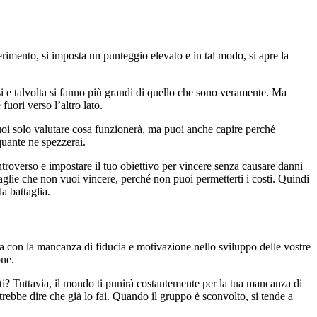
erimento, si imposta un punteggio elevato e in tal modo, si apre la
si e talvolta si fanno più grandi di quello che sono veramente. Ma
fuori verso l’altro lato.
 puoi solo valutare cosa funzionerà, ma puoi anche capire perché
quante ne spezzerai.
ntroverso e impostare il tuo obiettivo per vincere senza causare danni
taglie che non vuoi vincere, perché non puoi permetterti i costi. Quindi
a battaglia.
otta con la mancanza di fiducia e motivazione nello sviluppo delle vostre
one.
rti? Tuttavia, il mondo ti punirà costantemente per la tua mancanza di
rebbe dire che già lo fai. Quando il gruppo è sconvolto, si tende a