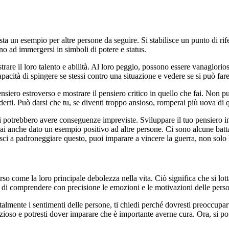
a un esempio per altre persone da seguire. Si stabilisce un punto di rif
ono ad immergersi in simboli di potere e status.
are il loro talento e abilità. Al loro peggio, possono essere vanaglorio
acità di spingere se stessi contro una situazione e vedere se si può fare 
 pensiero estroverso e mostrare il pensiero critico in quello che fai. Non
erti. Può darsi che tu, se diventi troppo ansioso, romperai più uova di 
ni potrebbero avere conseguenze impreviste. Sviluppare il tuo pensiero i
, hai anche dato un esempio positivo ad altre persone. Ci sono alcune bat
iesci a padroneggiare questo, puoi imparare a vincere la guerra, non solo l
erso come la loro principale debolezza nella vita. Ciò significa che si l
ità di comprendere con precisione le emozioni e le motivazioni delle pers
ntalmente i sentimenti delle persone, ti chiedi perché dovresti preoccupa
zioso e potresti dover imparare che è importante averne cura. Ora, si pot