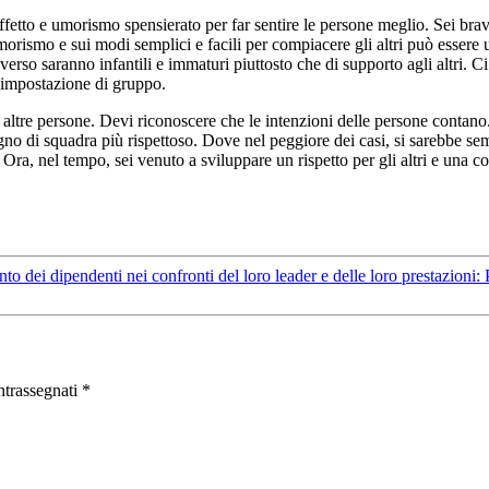
affetto e umorismo spensierato per far sentire le persone meglio. Sei bra
morismo e sui modi semplici e facili per compiacere gli altri può essere
estroverso saranno infantili e immaturi piuttosto che di supporto agli alt
n’impostazione di gruppo.
 altre persone. Devi riconoscere che le intenzioni delle persone contano
no di squadra più rispettoso. Dove nel peggiore dei casi, si sarebbe sem
 Ora, nel tempo, sei venuto a sviluppare un rispetto per gli altri e una
mento dei dipendenti nei confronti del loro leader e delle loro prestazion
ntrassegnati
*