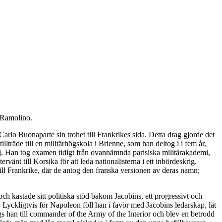
 Ramolino.
arlo Buonaparte sin trohet till Frankrikes sida. Detta drag gjorde det
lträde till en militärhögskola i Brienne, som han deltog i i fem år,
milj. Han tog examen tidigt från ovannämnda parisiska militärakademi,
rvänt till Korsika för att leda nationalisterna i ett inbördeskrig.
ill Frankrike, där de antog den franska versionen av deras namn;
och kastade sitt politiska stöd bakom Jacobins, ett progressivt och
. Lyckligtvis för Napoleon föll han i favör med Jacobins ledarskap, lät
s han till commander of the Army of the Interior och blev en betrodd