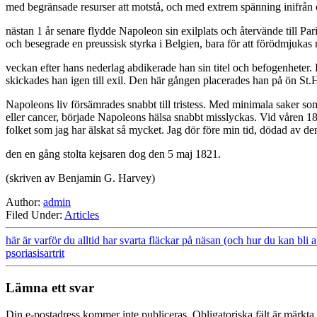
med begränsade resurser att motstå, och med extrem spänning inifrån 
nästan 1 år senare flydde Napoleon sin exilplats och återvände till Pa
och besegrade en preussisk styrka i Belgien, bara för att förödmjukas
veckan efter hans nederlag abdikerade han sin titel och befogenheter.
skickades han igen till exil. Den här gången placerades han på ön St.
Napoleons liv försämrades snabbt till tristess. Med minimala saker s
eller cancer, började Napoleons hälsa snabbt misslyckas. Vid våren 1821
folket som jag har älskat så mycket. Jag dör före min tid, dödad av de
den en gång stolta kejsaren dog den 5 maj 1821.
(skriven av Benjamin G. Harvey)
Author:
admin
Filed Under:
Articles
här är varför du alltid har svarta fläckar på näsan (och hur du kan bli
psoriasisartrit
Lämna ett svar
Din e-postadress kommer inte publiceras.
Obligatoriska fält är märkta