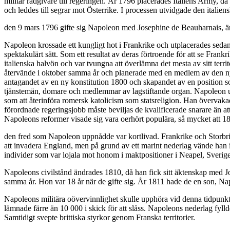
militär rådgivare till regeringen. År 1796 placerades Italiens Army,
och leddes till segrar mot Österrike. I processen utvidgade den italiens
den 9 mars 1796 gifte sig Napoleon med Josephine de Beauharnais, ä
Napoleon krossade ett kungligt hot i Frankrike och utplacerades sedan
spektakulärt sätt. Som ett resultat av deras förtroende för att se Fra
italienska halvön och var tvungna att överlämna det mesta av sitt terr
återvände i oktober samma år och planerade med en medlem av den ny
antagandet av en ny konstitution 1800 och skapandet av en position so
tjänstemän, domare och medlemmar av lagstiftande organ. Napoleon uppf
som att återinföra romersk katolicism som statsreligion. Han övervaka
förordnade regeringsjobb måste beviljas de kvalificerade snarare än 
Napoleons reformer visade sig vara oerhört populära, så mycket att 180
den fred som Napoleon uppnådde var kortlivad. Frankrike och Storbrita
att invadera England, men på grund av ett marint nederlag vände han ist
individer som var lojala mot honom i maktpositioner i Neapel, Sverige
Napoleons civilstånd ändrades 1810, då han fick sitt äktenskap med Jos
samma år. Hon var 18 år när de gifte sig. År 1811 hade de en son, Na
Napoleons militära oövervinnlighet skulle upphöra vid denna tidpunk
lämnade färre än 10 000 i skick för att slåss. Napoleons nederlag fy
Samtidigt svepte brittiska styrkor genom Franska territorier.