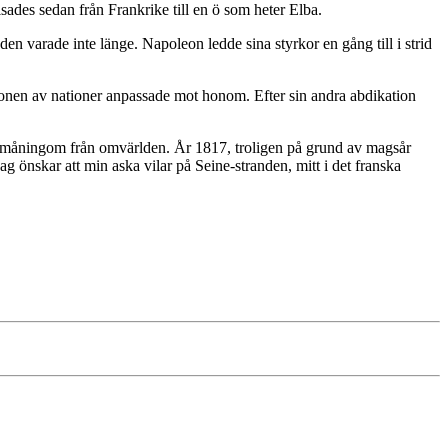
ades sedan från Frankrike till en ö som heter Elba.
en varade inte länge. Napoleon ledde sina styrkor en gång till i strid
tionen av nationer anpassade mot honom. Efter sin andra abdikation
å småningom från omvärlden. År 1817, troligen på grund av magsår
ag önskar att min aska vilar på Seine-stranden, mitt i det franska