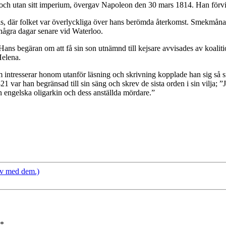
och utan sitt imperium, övergav Napoleon den 30 mars 1814. Han förvis
ris, där folket var överlyckliga över hans berömda återkomst. Smekmånad
 några dagar senare vid Waterloo.
 Hans begäran om att få sin son utnämnd till kejsare avvisades av koali
Helena.
om intresserar honom utanför läsning och skrivning kopplade han sig s
 var han begränsad till sin säng och skrev de sista orden i sin vilja; ”J
n engelska oligarkin och dess anställda mördare.”
 av med dem.)
*