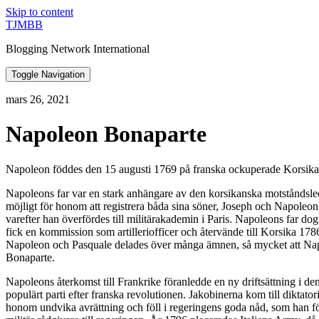
Skip to content
TJMBB
Blogging Network International
Toggle Navigation
mars 26, 2021
Napoleon Bonaparte
Napoleon föddes den 15 augusti 1769 på franska ockuperade Korsika.
Napoleons far var en stark anhängare av den korsikanska motståndsledar
möjligt för honom att registrera båda sina söner, Joseph och Napoleon, 
varefter han överfördes till militärakademin i Paris. Napoleons far dog
fick en kommission som artilleriofficer och återvände till Korsika 1786.i
Napoleon och Pasquale delades över många ämnen, så mycket att Napoleo
Bonaparte.
Napoleons återkomst till Frankrike föranledde en ny driftsättning i den
populärt parti efter franska revolutionen. Jakobinerna kom till diktat
honom undvika avrättning och föll i regeringens goda nåd, som han fö