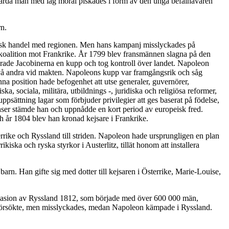
ernärda män med låg moral piskades i form av den unga befälhavaren
n.
rittisk handel med regionen. Men hans kampanj misslyckades på
en koalition mot Frankrike. År 1799 blev fransmännen slagna på den
ngerade Jacobinerna en kupp och tog kontroll över landet. Napoleon
vå andra vid makten. Napoleons kupp var framgångsrik och såg
na position hade befogenhet att utse generaler, guvernörer,
sociala, militära, utbildnings -, juridiska och religiösa reformer,
sättning lagar som förbjuder privilegier att ges baserat på födelse,
änser stämde han och uppnådde en kort period av europeisk fred.
ch år 1804 blev han kronad kejsare i Frankrike.
rrike och Ryssland till striden. Napoleon hade ursprungligen en plan
iska och ryska styrkor i Austerlitz, tillät honom att installera
arn. Han gifte sig med dotter till kejsaren i Österrike, Marie-Louise,
invasion av Ryssland 1812, som började med över 600 000 män,
pp försökte, men misslyckades, medan Napoleon kämpade i Ryssland.