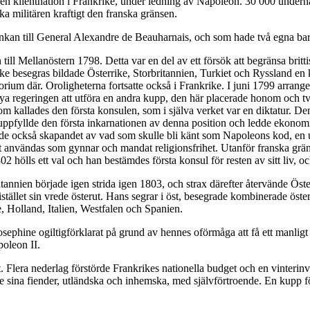
 då en klientnation i Frankrike, under ledning av Napoleon. 30 000 und
ka militären kraftigt den franska gränsen.
nkan till General Alexandre de Beauharnais, och som hade två egna bar
 till Mellanöstern 1798. Detta var en del av ett försök att begränsa b
nkrike besegras bildade Österrike, Storbritannien, Turkiet och Ryssland 
itorium där. Oroligheterna fortsatte också i Frankrike. I juni 1799 arra
a regeringen att utföra en andra kupp, den här placerade honom och t
m kallades den första konsulen, som i själva verket var en diktatur. Den
yllde den första inkarnationen av denna position och ledde ekonomiska, 
de också skapandet av vad som skulle bli känt som Napoleons kod, en upp
att användas som gynnar och mandat religionsfrihet. Utanför franska gr
2 hölls ett val och han bestämdes första konsul för resten av sitt liv, o
nnien började igen strida igen 1803, och strax därefter återvände Öste
ället sin vrede österut. Hans segrar i öst, besegrade kombinerade österrik
, Holland, Italien, Westfalen och Spanien.
ephine ogiltigförklarat på grund av hennes oförmåga att få ett manligt b
poleon II.
t. Flera nederlag förstörde Frankrikes nationella budget och en vinter
llde sina fiender, utländska och inhemska, med självförtroende. En ku