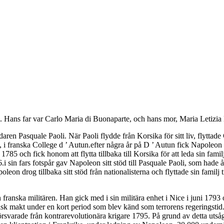
 Hans far var Carlo Maria di Buonaparte, och hans mor, Maria Letizia
en Pasquale Paoli. När Paoli flydde från Korsika för sitt liv, flyttade C
i franska College d ’ Autun.efter några år på D ’ Autun fick Napoleon til
 1785 och fick honom att flytta tillbaka till Korsika för att leda sin fa
 sin fars fotspår gav Napoleon sitt stöd till Pasquale Paoli, som hade åte
n drog tillbaka sitt stöd från nationalisterna och flyttade sin familj t
 franska militären. Han gick med i sin militära enhet i Nice i juni 1793 
orisk makt under en kort period som blev känd som terrorens regeringstid
rsvarade från kontrarevolutionära krigare 1795. På grund av detta utsåg