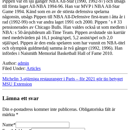
Pippen var en sju gånger NBA All-Star (1990, 1992-97) och utsågs
till första laget All-NBA 1994-96. Han var MVP i NBA All-Star
Game 1994. Känd som en av de största defensiva spelarna
någonsin, utsågs Pippen till NBA All-Defensive first-team i åtta år i
rad (1992-99) och var andra laget 1991 och 2000. Pippen ’ s # 33
pensionerades av Chicago Bulls. Han valdes också ut som medlem i
NBA: s 50-årsjubileum all-Time Team. Pippen avslutade sin karriär
med medelvärden på 16,1 poäng/spel, 5,2 assist/spel och 2,0
stjäl/spel. Pippen är den enda spelaren som har vunnit en NBA-titel
och olympisk guldmedalj samma år två gånger (1992, 1996). Han
infördes i Naismith Memorial Basketball Hall of Fame 2010.
Author:
admin
Filed Under:
Articles
Michelin 3-stjärniga restauranger i Paris – för 2021 gör tio betyget
MSU Extension
Lämna ett svar
Din e-postadress kommer inte publiceras.
Obligatoriska fält är
märkta
*
Name
*