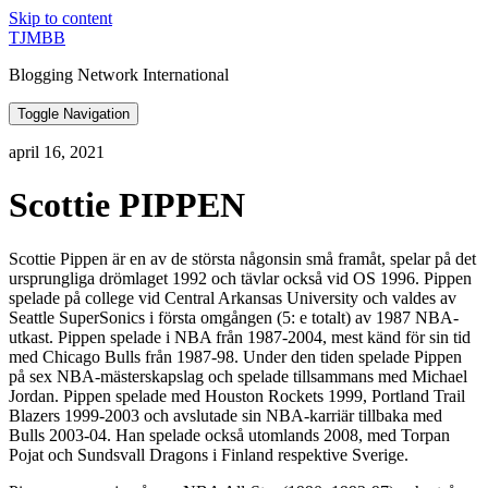
Skip to content
TJMBB
Blogging Network International
Toggle Navigation
april 16, 2021
Scottie PIPPEN
Scottie Pippen är en av de största någonsin små framåt, spelar på det
ursprungliga drömlaget 1992 och tävlar också vid OS 1996. Pippen
spelade på college vid Central Arkansas University och valdes av
Seattle SuperSonics i första omgången (5: e totalt) av 1987 NBA-
utkast. Pippen spelade i NBA från 1987-2004, mest känd för sin tid
med Chicago Bulls från 1987-98. Under den tiden spelade Pippen
på sex NBA-mästerskapslag och spelade tillsammans med Michael
Jordan. Pippen spelade med Houston Rockets 1999, Portland Trail
Blazers 1999-2003 och avslutade sin NBA-karriär tillbaka med
Bulls 2003-04. Han spelade också utomlands 2008, med Torpan
Pojat och Sundsvall Dragons i Finland respektive Sverige.