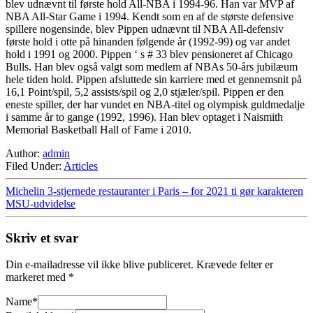
blev udnævnt til første hold All-NBA i 1994-96. Han var MVP af
NBA All-Star Game i 1994. Kendt som en af de største defensive
spillere nogensinde, blev Pippen udnævnt til NBA All-defensiv
første hold i otte på hinanden følgende år (1992-99) og var andet
hold i 1991 og 2000. Pippen ‘ s # 33 blev pensioneret af Chicago
Bulls. Han blev også valgt som medlem af NBAs 50-års jubilæum
hele tiden hold. Pippen afsluttede sin karriere med et gennemsnit på
16,1 Point/spil, 5,2 assists/spil og 2,0 stjæler/spil. Pippen er den
eneste spiller, der har vundet en NBA-titel og olympisk guldmedalje
i samme år to gange (1992, 1996). Han blev optaget i Naismith
Memorial Basketball Hall of Fame i 2010.
Author:
admin
Filed Under:
Articles
Michelin 3-stjernede restauranter i Paris – for 2021 ti gør karakteren
MSU-udvidelse
Skriv et svar
Din e-mailadresse vil ikke blive publiceret.
Krævede felter er
markeret med
*
Name
*