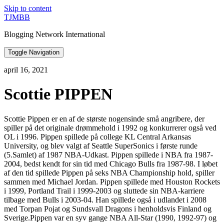
Skip to content
TJMBB
Blogging Network International
Toggle Navigation
april 16, 2021
Scottie PIPPEN
Scottie Pippen er en af de største nogensinde små angribere, der
spiller på det originale drømmehold i 1992 og konkurrerer også ved
OL i 1996. Pippen spillede på college KL Central Arkansas
University, og blev valgt af Seattle SuperSonics i første runde
(5.Samlet) af 1987 NBA-Udkast. Pippen spillede i NBA fra 1987-
2004, bedst kendt for sin tid med Chicago Bulls fra 1987-98. I løbet
af den tid spillede Pippen på seks NBA Championship hold, spiller
sammen med Michael Jordan. Pippen spillede med Houston Rockets
i 1999, Portland Trail i 1999-2003 og sluttede sin NBA-karriere
tilbage med Bulls i 2003-04. Han spillede også i udlandet i 2008
med Torpan Pojat og Sundsvall Dragons i henholdsvis Finland og
Sverige.Pippen var en syv gange NBA All-Star (1990, 1992-97) og