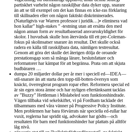
partiskhet varhelst någon rasskiljbar data dyker upp, snarare
än att se till exempel om det kan finnas en icke-ras förklaring
till skillnaden eller om någon faktiskt diskriminerades.
(Naturligtvis var Warren professor i juridik…)• eliminera vad
hon kallar” high-stakes ” -testning utan att ersätta den med
någon annan form av resultatbaserad ansvarsskyldighet för
skolor. I huvudsak skulle hon återvända till ett pre-Coleman-
fokus på skolinsatser snarare än resultat. Det skulle också
radera en källa till rasskiljbara data, nämligen testresultat.
Genom att göra det skulle det återigen dölja de oroande
prestationsgap som så många lärare, beslutsfattare och
reformatorer har kämpat för att begränsa. Prata om att skjuta
budbäraren …
dumpa 20 miljarder dollar per år mer i speciell ed—IDEA—
stil-snarare än att starta den topp-till-botten-översyn som
knäckt, överreglerat program ropar efter. Reformera special ed
är sin egen stora ämne och har nyligen eftertänksamt tacklas
av ”Buzzy” Hettleman i Mislabeled som funktionshindrade.
Vägen tillbaka vid sekelskiftet, vi på Fordham tacklade det
tillsammans med våra vänner på Progressive Policy Institute.
Men problemen har bara förvärrats när speciella ed-rullar har
vuxit, reglerna har spridit sig, advokater har gödts—och
resultaten för barn med funktionshinder har plattats på alltför
låg nivå.