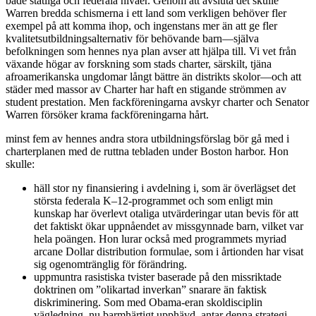
både statliga och federala nivåer. Genom att avsluta det skulle
Warren bredda schismerna i ett land som verkligen behöver fler
exempel på att komma ihop, och ingenstans mer än att ge fler
kvalitetsutbildningsalternativ för behövande barn—själva
befolkningen som hennes nya plan avser att hjälpa till. Vi vet från
växande högar av forskning som stads charter, särskilt, tjäna
afroamerikanska ungdomar långt bättre än distrikts skolor—och att
städer med massor av Charter har haft en stigande strömmen av
student prestation. Men fackföreningarna avskyr charter och Senator
Warren försöker krama fackföreningarna hårt.
minst fem av hennes andra stora utbildningsförslag bör gå med i
charterplanen med de ruttna tebladen under Boston harbor. Hon
skulle:
häll stor ny finansiering i avdelning i, som är överlägset det
största federala K–12-programmet och som enligt min
kunskap har överlevt otaliga utvärderingar utan bevis för att
det faktiskt ökar uppnåendet av missgynnade barn, vilket var
hela poängen. Hon lurar också med programmets myriad
arcane Dollar distribution formulae, som i årtionden har visat
sig ogenomtränglig för förändring.
uppmuntra rasistiska tvister baserade på den missriktade
doktrinen om ”olikartad inverkan” snarare än faktisk
diskriminering. Som med Obama-eran skoldisciplin
vägledning, nu barmhärtigt upphävd, antar denna strategi