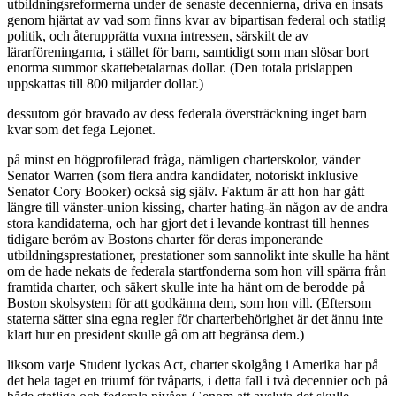
utbildningsreformerna under de senaste decennierna, driva en insats
genom hjärtat av vad som finns kvar av bipartisan federal och statlig
politik, och återupprätta vuxna intressen, särskilt de av
lärarföreningarna, i stället för barn, samtidigt som man slösar bort
enorma summor skattebetalarnas dollar. (Den totala prislappen
uppskattas till 800 miljarder dollar.)
dessutom gör bravado av dess federala översträckning inget barn
kvar som det fega Lejonet.
på minst en högprofilerad fråga, nämligen charterskolor, vänder
Senator Warren (som flera andra kandidater, notoriskt inklusive
Senator Cory Booker) också sig själv. Faktum är att hon har gått
längre till vänster-union kissing, charter hating-än någon av de andra
stora kandidaterna, och har gjort det i levande kontrast till hennes
tidigare beröm av Bostons charter för deras imponerande
utbildningsprestationer, prestationer som sannolikt inte skulle ha hänt
om de hade nekats de federala startfonderna som hon vill spärra från
framtida charter, och säkert skulle inte ha hänt om de berodde på
Boston skolsystem för att godkänna dem, som hon vill. (Eftersom
staterna sätter sina egna regler för charterbehörighet är det ännu inte
klart hur en president skulle gå om att begränsa dem.)
liksom varje Student lyckas Act, charter skolgång i Amerika har på
det hela taget en triumf för tvåparts, i detta fall i två decennier och på