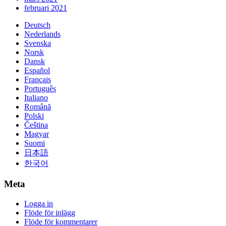
februari 2021
Deutsch
Nederlands
Svenska
Norsk
Dansk
Español
Français
Português
Italiano
Română
Polski
Čeština
Magyar
Suomi
日本語
한국어
Meta
Logga in
Flöde för inlägg
Flöde för kommentarer