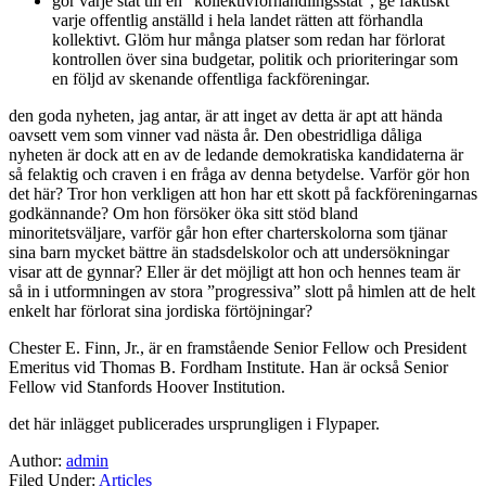
gör varje stat till en ”kollektivförhandlingsstat”, ge faktiskt
varje offentlig anställd i hela landet rätten att förhandla
kollektivt. Glöm hur många platser som redan har förlorat
kontrollen över sina budgetar, politik och prioriteringar som
en följd av skenande offentliga fackföreningar.
den goda nyheten, jag antar, är att inget av detta är apt att hända
oavsett vem som vinner vad nästa år. Den obestridliga dåliga
nyheten är dock att en av de ledande demokratiska kandidaterna är
så felaktig och craven i en fråga av denna betydelse. Varför gör hon
det här? Tror hon verkligen att hon har ett skott på fackföreningarnas
godkännande? Om hon försöker öka sitt stöd bland
minoritetsväljare, varför går hon efter charterskolorna som tjänar
sina barn mycket bättre än stadsdelskolor och att undersökningar
visar att de gynnar? Eller är det möjligt att hon och hennes team är
så in i utformningen av stora ”progressiva” slott på himlen att de helt
enkelt har förlorat sina jordiska förtöjningar?
Chester E. Finn, Jr., är en framstående Senior Fellow och President
Emeritus vid Thomas B. Fordham Institute. Han är också Senior
Fellow vid Stanfords Hoover Institution.
det här inlägget publicerades ursprungligen i Flypaper.
Author:
admin
Filed Under:
Articles