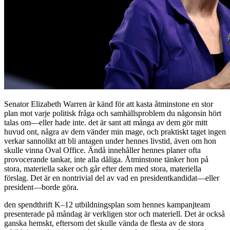
Senator Elizabeth Warren är känd för att kasta åtminstone en stor
plan mot varje politisk fråga och samhällsproblem du någonsin hört
talas om—eller hade inte. det är sant att många av dem gör mitt
huvud ont, några av dem vänder min mage, och praktiskt taget ingen
verkar sannolikt att bli antagen under hennes livstid, även om hon
skulle vinna Oval Office. Ändå innehåller hennes planer ofta
provocerande tankar, inte alla dåliga. Åtminstone tänker hon på
stora, materiella saker och går efter dem med stora, materiella
förslag. Det är en nontrivial del av vad en presidentkandidat—eller
president—borde göra.
den spendthrift K–12 utbildningsplan som hennes kampanjteam
presenterade på måndag är verkligen stor och materiell. Det är också
ganska hemskt, eftersom det skulle vända de flesta av de stora