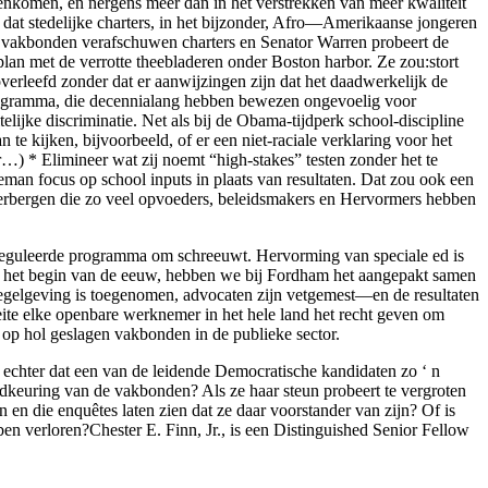
menkomen, en nergens meer dan in het verstrekken van meer kwaliteit
at stedelijke charters, in het bijzonder, Afro—Amerikaanse jongeren
 de vakbonden verafschuwen charters en Senator Warren probeert de
plan met de verrotte theebladeren onder Boston harbor. Ze zou:stort
 overleefd zonder dat er aanwijzingen zijn dat het daadwerkelijk de
 programma, die decennialang hebben bewezen ongevoelig voor
elijke discriminatie. Net als bij de Obama-tijdperk school-discipline
e kijken, bijvoorbeeld, of er een niet-raciale verklaring voor het
…) * Elimineer wat zij noemt “high-stakes” testen zonder het te
man focus op school inputs in plaats van resultaten. Dat zou ook een
verbergen die zo veel opvoeders, beleidsmakers en Hervormers hebben
rgereguleerde programma om schreeuwt. Hervorming van speciale ed is
an het begin van de eeuw, hebben we bij Fordham het aangepakt samen
e regelgeving is toegenomen, advocaten zijn vetgemest—en de resultaten
feite elke openbare werknemer in het hele land het recht geven om
n op hol geslagen vakbonden in de publieke sector.
is echter dat een van de leidende Democratische kandidaten zo ‘ n
edkeuring van de vakbonden? Als ze haar steun probeert te vergroten
 en die enquêtes laten zien dat ze daar voorstander van zijn? Of is
ben verloren?Chester E. Finn, Jr., is een Distinguished Senior Fellow