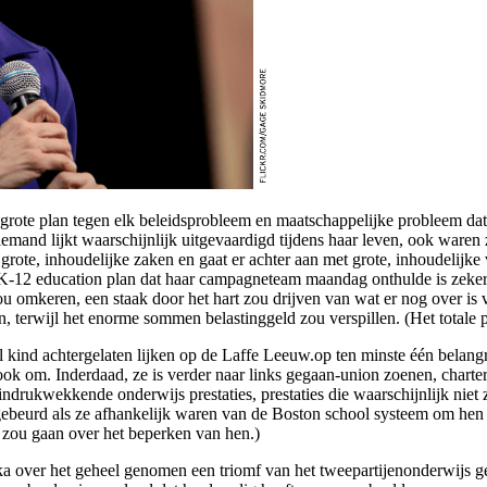
grote plan tegen elk beleidsprobleem en maatschappelijke probleem dat
mand lijkt waarschijnlijk uitgevaardigd tijdens haar leven, ook waren
rote, inhoudelijke zaken en gaat er achter aan met grote, inhoudelijke v
12 education plan dat haar campagneteam maandag onthulde is zeker gr
 omkeren, een staak door het hart zou drijven van wat er nog over is 
, terwijl het enorme sommen belastinggeld zou verspillen. (Het totale p
 kind achtergelaten lijken op de Laffe Leeuw.op ten minste één belangri
k om. Inderdaad, ze is verder naar links gegaan-union zoenen, charter 
ndrukwekkende onderwijs prestaties, prestaties die waarschijnlijk niet z
 gebeurd als ze afhankelijk waren van de Boston school systeem om hen t
t zou gaan over het beperken van hen.)
ika over het geheel genomen een triomf van het tweepartijenonderwijs g