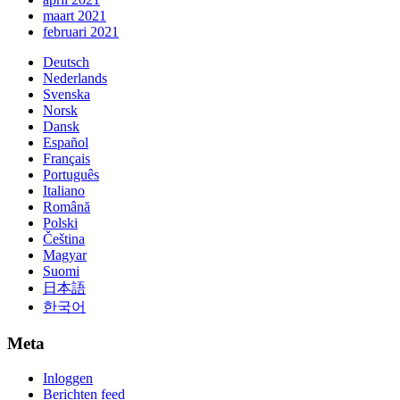
maart 2021
februari 2021
Deutsch
Nederlands
Svenska
Norsk
Dansk
Español
Français
Português
Italiano
Română
Polski
Čeština
Magyar
Suomi
日本語
한국어
Meta
Inloggen
Berichten feed