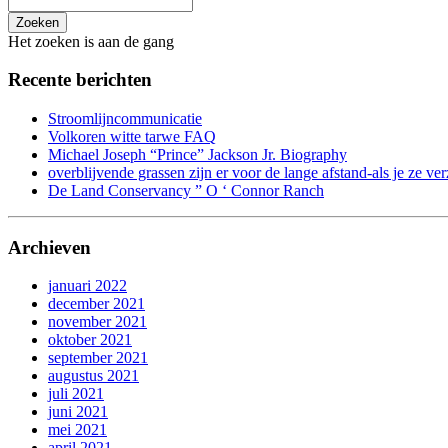
Zoeken
Het zoeken is aan de gang
Recente berichten
Stroomlijncommunicatie
Volkoren witte tarwe FAQ
Michael Joseph “Prince” Jackson Jr. Biography
overblijvende grassen zijn er voor de lange afstand-als je ze ver
De Land Conservancy ” O ‘ Connor Ranch
Archieven
januari 2022
december 2021
november 2021
oktober 2021
september 2021
augustus 2021
juli 2021
juni 2021
mei 2021
april 2021