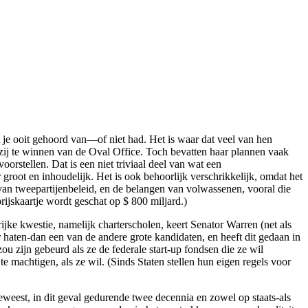
 je ooit gehoord van—of niet had. Het is waar dat veel van hen
 zij te winnen van de Oval Office. Toch bevatten haar plannen vaak
oorstellen. Dat is een niet triviaal deel van wat een
oot en inhoudelijk. Het is ook behoorlijk verschrikkelijk, omdat het
van tweepartijenbeleid, en de belangen van volwassenen, vooral die
rijskaartje wordt geschat op $ 800 miljard.)
jke kwestie, namelijk charterscholen, keert Senator Warren (net als
haten-dan een van de andere grote kandidaten, en heeft dit gedaan in
ou zijn gebeurd als ze de federale start-up fondsen die ze wil
e machtigen, als ze wil. (Sinds Staten stellen hun eigen regels voor
eweest, in dit geval gedurende twee decennia en zowel op staats-als