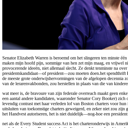
Senator Elizabeth Warren is beroemd om het slingeren ten minste één 
maken mijn hoofd pijn, sommige van hen zet mijn maag, en vrijwel nie
provocerende ideeën, niet allemaal slecht. Ze denkt tenminste na over g
presidentskandidaat—of president—zou moeten doen.het spendthrift K-
de meeste grote onderwijshervormingen van de afgelopen decennia zou
van de lerarenvakbonden, zou herstellen in plaats van die van kinderen
wat meer is, de bravoure van zijn federale overreach maakt geen enkel
een aantal andere kandidaten, waaronder Senator Cory Booker) zich oo
levendig contrast met haar verleden lof van Boston charters voor hun i
uitsluiten van toekomstige charters geweigerd, en zeker niet zou zijn
het Handvest autoriseren, het is niet duidelijk—nog-hoe een presiden
net als de Every Student success Act is het charteronderwijs in Amer