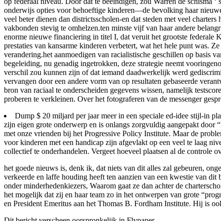
op federaal niveau. Door dat te beëindigen, zou Warren de schisma ‘
onderwijs opties voor behoeftige kinderen—de bevolking haar nieuwe 
veel beter dienen dan districtsscholen-en dat steden met veel charte
vakbonden stevig te omhelzen.ten minste vijf van haar andere belangri
enorme nieuwe financiering in titel I, dat veruit het grootste federal
prestaties van kansarme kinderen verbetert, wat het hele punt was. 
verandering.het aanmoedigen van racialistische geschillen op basis van
begeleiding, nu genadig ingetrokken, deze strategie neemt vooringenom
verschil zou kunnen zijn of dat iemand daadwerkelijk werd gediscrimi
vervangen door een andere vorm van op resultaten gebaseerde verantwo
bron van raciaal te onderscheiden gegevens wissen, namelijk testsco
proberen te verkleinen. Over het fotograferen van de messenger ges
Dump $ 20 miljard per jaar meer in een speciale ed-idee stijl-in 
zijn eigen grote onderwerp en is onlangs zorgvuldig aangepakt door 
met onze vrienden bij het Progressive Policy Institute. Maar de probl
voor kinderen met een handicap zijn afgevlakt op een veel te laag niv
collectief te onderhandelen. Vergeet hoeveel plaatsen al de controle o
het goede nieuws is, denk ik, dat niets van dit alles zal gebeuren, o
verkeerde en laffe houding heeft ten aanzien van een kwestie van dit
onder minderhedenkiezers, Waarom gaat ze dan achter de charterscholen
het mogelijk dat zij en haar team zo in het ontwerpen van grote “prog
en President Emeritus aan het Thomas B. Fordham Institute. Hij is ook
Dit bericht verscheen oorspronkelijk in Flypaper.