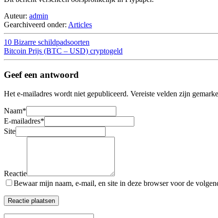
Auteur:
admin
Gearchiveerd onder:
Articles
10 Bizarre schildpadsoorten
Bitcoin Prijs (BTC – USD) cryptogeld
Geef een antwoord
Het e-mailadres wordt niet gepubliceerd.
Vereiste velden zijn gemark
Naam
*
E-mailadres
*
Site
Reactie
Bewaar mijn naam, e-mail, en site in deze browser voor de volgende