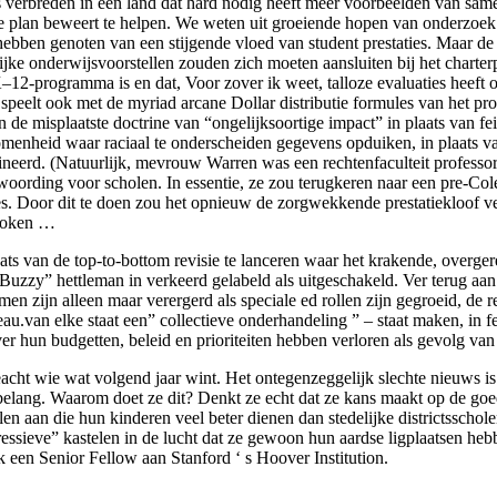
 s verbreden in een land dat hard nodig heeft meer voorbeelden van sa
plan beweert te helpen. We weten uit groeiende hopen van onderzoek d
rs hebben genoten van een stijgende vloed van student prestaties. Maar
jke onderwijsvoorstellen zouden zich moeten aansluiten bij het charter
e K–12-programma is en dat, Voor zover ik weet, talloze evaluaties heeft
Ze speelt ook met de myriad arcane Dollar distributie formules van het
 de misplaatste doctrine van “ongelijksoortige impact” in plaats van feit
enheid waar raciaal te onderscheiden gegevens opduiken, in plaats van t
neerd. (Natuurlijk, mevrouw Warren was een rechtenfaculteit professor
ording voor scholen. In essentie, ze zou terugkeren naar een pre-Cole
res. Door dit te doen zou het opnieuw de zorgwekkende prestatiekloof 
proken …
plaats van de top-to-bottom revisie te lanceren waar het krakende, ove
“Buzzy” hettleman in verkeerd gelabeld als uitgeschakeld. Ver terug a
emen zijn alleen maar verergerd als speciale ed rollen zijn gegroeid, d
eau.van elke staat een” collectieve onderhandeling ” – staat maken, in 
ver hun budgetten, beleid en prioriteiten hebben verloren als gevolg va
ngeacht wie wat volgend jaar wint. Het ontegenzeggelijk slechte nieuws 
 belang. Waarom doet ze dit? Denkt ze echt dat ze kans maakt op de go
 aan die hun kinderen veel beter dienen dan stedelijke districtsscholen
ressieve” kastelen in de lucht dat ze gewoon hun aardse ligplaatsen heb
 een Senior Fellow aan Stanford ‘ s Hoover Institution.