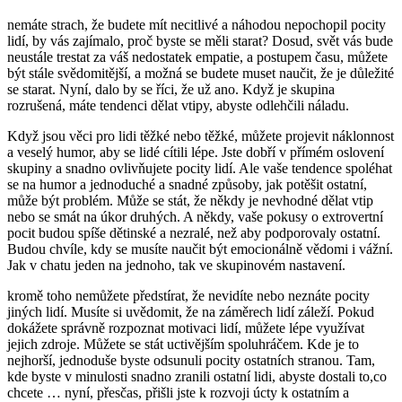
nemáte strach, že budete mít necitlivé a náhodou nepochopil pocity
lidí, by vás zajímalo, proč byste se měli starat? Dosud, svět vás bude
neustále trestat za váš nedostatek empatie, a postupem času, můžete
být stále svědomitější, a možná se budete muset naučit, že je důležité
se starat. Nyní, dalo by se říci, že už ano. Když je skupina
rozrušená, máte tendenci dělat vtipy, abyste odlehčili náladu.
Když jsou věci pro lidi těžké nebo těžké, můžete projevit náklonnost
a veselý humor, aby se lidé cítili lépe. Jste dobří v přímém oslovení
skupiny a snadno ovlivňujete pocity lidí. Ale vaše tendence spoléhat
se na humor a jednoduché a snadné způsoby, jak potěšit ostatní,
může být problém. Může se stát, že někdy je nevhodné dělat vtip
nebo se smát na úkor druhých. A někdy, vaše pokusy o extrovertní
pocit budou spíše dětinské a nezralé, než aby podporovaly ostatní.
Budou chvíle, kdy se musíte naučit být emocionálně vědomi i vážní.
Jak v chatu jeden na jednoho, tak ve skupinovém nastavení.
kromě toho nemůžete předstírat, že nevidíte nebo neznáte pocity
jiných lidí. Musíte si uvědomit, že na záměrech lidí záleží. Pokud
dokážete správně rozpoznat motivaci lidí, můžete lépe využívat
jejich zdroje. Můžete se stát uctivějším spoluhráčem. Kde je to
nejhorší, jednoduše byste odsunuli pocity ostatních stranou. Tam,
kde byste v minulosti snadno zranili ostatní lidi, abyste dostali to,co
chcete … nyní, přesčas, přišli jste k rozvoji úcty k ostatním a