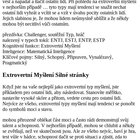
vést a napadat a tlačit ostatní lidi. Při pohledu na extrovertní myšlení
v nejhorším případě … tyto typy mají tendenci se snažit nechat
ostatní lidi vyhrát a vcítit se a vzít v úvahu pocity ostatních lidí.
Jejich slabinou je, že mohou lidem neúmyslně ublížit a že někdy
mohou být necitliví vůči ostatním.
přezdívka: Challenger, soutěžní Typ, hráč
nalezený v typech toků: ENTJ, ESTJ, ENTP, ESTP
Kognitivní funkce: Extrovertní Myšlení
Inteligence: Matematická Inteligence
Klíčové pojmy: Silný, Schopný, Připraven, Vynalézavý,
Pragmatický
Extrovertní Myšlení Silné stránky
Když jste na vaše nejlepší jako extrovertní typ myšlení, jste
příkladem pro ostatní lidi, aby následovat. Stanovíte měřítko,
nastavíte vysoké skóre a přitom, vedete cestu pro ostatní lidi.
Nejvíce ze všeho, extrovertní typy myšlení mají tendenci se ponořit
do symbolů moci a stavu.
mohou přirozeně oblékat část moci a často rádi demonstrují svůj
talent a schopnosti. V nejhorším případě, mohou se chlubit a někdy
se zvětšují, než ve skutečnosti jsou. Ale ze všeho nejvíc, baví je hra,
test vůle v hádce, schopnost tlačit se proti situaci a zjistit, zda to