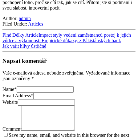
pochopení toho, proč se cítí tak, jak se cítí. Přitom jste si podmanili
svou slabost, introvertní pocit.
Author:
admin
Filed Under:
Articles
Plné Délky ArticleImpact styly vedení zaměstnanců postoj k jejich
vůdce a výkonnost: Empirické důkazy, z Pákistánských bank
Jak vařit hlívy ústřičné
Napsat komentář
Vaše e-mailová adresa nebude zveřejněna.
Vyžadované informace
jsou označeny
*
Name
*
Email Address
*
Website
Comment
Save my name, email, and website in this browser for the next