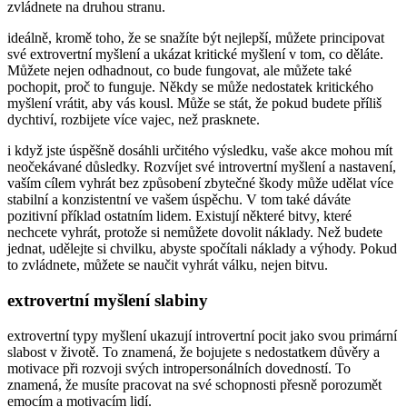
zvládnete na druhou stranu.
ideálně, kromě toho, že se snažíte být nejlepší, můžete principovat
své extrovertní myšlení a ukázat kritické myšlení v tom, co děláte.
Můžete nejen odhadnout, co bude fungovat, ale můžete také
pochopit, proč to funguje. Někdy se může nedostatek kritického
myšlení vrátit, aby vás kousl. Může se stát, že pokud budete příliš
dychtiví, rozbijete více vajec, než prasknete.
i když jste úspěšně dosáhli určitého výsledku, vaše akce mohou mít
neočekávané důsledky. Rozvíjet své introvertní myšlení a nastavení,
vaším cílem vyhrát bez způsobení zbytečné škody může udělat více
stabilní a konzistentní ve vašem úspěchu. V tom také dáváte
pozitivní příklad ostatním lidem. Existují některé bitvy, které
nechcete vyhrát, protože si nemůžete dovolit náklady. Než budete
jednat, udělejte si chvilku, abyste spočítali náklady a výhody. Pokud
to zvládnete, můžete se naučit vyhrát válku, nejen bitvu.
extrovertní myšlení slabiny
extrovertní typy myšlení ukazují introvertní pocit jako svou primární
slabost v životě. To znamená, že bojujete s nedostatkem důvěry a
motivace při rozvoji svých intropersonálních dovedností. To
znamená, že musíte pracovat na své schopnosti přesně porozumět
emocím a motivacím lidí.