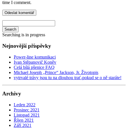
time I comment.
Search
Searching is in progress
Nejnovější příspěvky
Power-line komunikaci
Ivan Stěpanovič Koněv
Celá bílá pšenice FAQ
Michael Joseph „Prince“ Jackson, Jr. Životopis
vytrvalé trávy jsou tu na dlouhou trať-pokud se o ně staráte!
Archivy
Leden 2022
Prosinec 2021
Listopad 2021
Říjen 2021
Září 2021