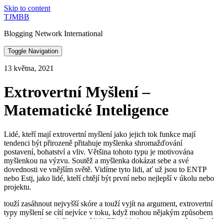
Skip to content
TJMBB
Blogging Network International
Toggle Navigation
13 května, 2021
Extrovertní Myšlení –
Matematické Inteligence
Lidé, kteří mají extrovertní myšlení jako jejich tok funkce mají
tendenci být přirozeně přitahuje myšlenka shromažďování
postavení, bohatství a vliv. Většina tohoto typu je motivována
myšlenkou na výzvu. Soutěž a myšlenka dokázat sebe a své
dovednosti ve vnějším světě. Vidíme tyto lidi, ať už jsou to ENTP
nebo Estj, jako lidé, kteří chtějí být první nebo nejlepší v úkolu nebo
projektu.
touží zasáhnout nejvyšší skóre a touží vyjít na argument, extrovertní
typy myšlení se cítí nejvíce v toku, když mohou nějakým způsobem