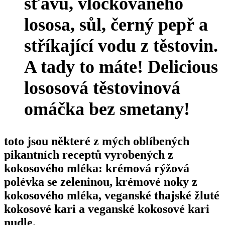
šťávu, vločkovaného
lososa, sůl, černý pepř a
stříkající vodu z těstovin.
A tady to máte! Delicious
lososová těstovinová
omáčka bez smetany!
toto jsou některé z mých oblíbených
pikantních receptů vyrobených z
kokosového mléka: krémová rýžová
polévka se zeleninou, krémové noky z
kokosového mléka, veganské thajské žluté
kokosové kari a veganské kokosové kari
nudle.