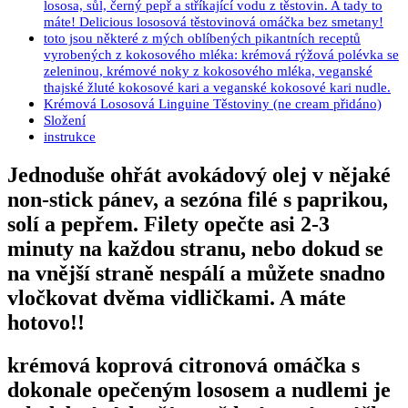
lososa, sůl, černý pepř a stříkající vodu z těstovin. A tady to
máte! Delicious lososová těstovinová omáčka bez smetany!
toto jsou některé z mých oblíbených pikantních receptů
vyrobených z kokosového mléka: krémová rýžová polévka se
zeleninou, krémové noky z kokosového mléka, veganské
thajské žluté kokosové kari a veganské kokosové kari nudle.
Krémová Lososová Linguine Těstoviny (ne cream přidáno)
Složení
instrukce
Jednoduše ohřát avokádový olej v nějaké
non-stick pánev, a sezóna filé s paprikou,
solí a pepřem. Filety opečte asi 2-3
minuty na každou stranu, nebo dokud se
na vnější straně nespálí a můžete snadno
vločkovat dvěma vidličkami. A máte
hotovo!!
krémová koprová citronová omáčka s
dokonale opečeným lososem a nudlemi je