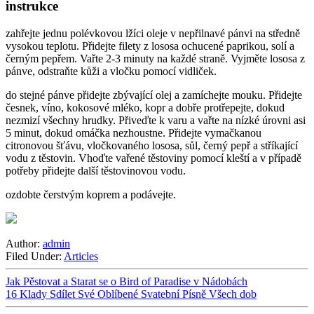
instrukce
zahřejte jednu polévkovou lžíci oleje v nepřilnavé pánvi na středně
vysokou teplotu. Přidejte filety z lososa ochucené paprikou, solí a
černým pepřem. Vařte 2-3 minuty na každé straně. Vyjměte lososa z
pánve, odstraňte kůži a vločku pomocí vidliček.
do stejné pánve přidejte zbývající olej a zamíchejte mouku. Přidejte
česnek, víno, kokosové mléko, kopr a dobře protřepejte, dokud
nezmizí všechny hrudky. Přiveďte k varu a vařte na nízké úrovni asi
5 minut, dokud omáčka nezhoustne. Přidejte vymačkanou
citronovou šťávu, vločkovaného lososa, sůl, černý pepř a stříkající
vodu z těstovin. Vhoďte vařené těstoviny pomocí kleští a v případě
potřeby přidejte další těstovinovou vodu.
ozdobte čerstvým koprem a podávejte.
Author:
admin
Filed Under:
Articles
Jak Pěstovat a Starat se o Bird of Paradise v Nádobách
16 Klady Sdílet Své Oblíbené Svatební Písně Všech dob