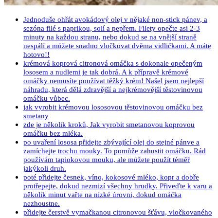
Jednoduše ohřát avokádový olej v nějaké non-stick pánev, a
sezóna filé s paprikou, solí a pepřem. Filety opečte asi 2-3
minuty na každou stranu, nebo dokud se na vnější straně
nespálí a můžete snadno vločkovat dvěma vidličkami. A máte
hotovo!!
krémová koprová citronová omáčka s dokonale opečeným
lososem a nudlemi je tak dobrá. A k přípravě krémové
omáčky nemusíte používat těžký krém! Našel jsem nejlepší
náhradu, která dělá zdravější a nejkrémovější těstovinovou
omáčku vůbec.
jak vyrobit krémovou lososovou těstovinovou omáčku bez
smetany
zde je několik kroků, Jak vyrobit smetanovou koprovou
omáčku bez mléka.
po uvaření lososa přidejte zbývající olej do stejné pánve a
zamíchejte trochu mouky. To pomůže zahustit omáčku. Rád
používám tapiokovou mouku, ale můžete použít téměř
jakýkoli druh.
poté přidejte česnek, víno, kokosové mléko, kopr a dobře
protřepejte, dokud nezmizí všechny hrudky. Přiveďte k varu a
několik minut vařte na nízké úrovni, dokud omáčka
nezhoustne.
přidejte čerstvě vymačkanou citronovou šťávu, vločkovaného