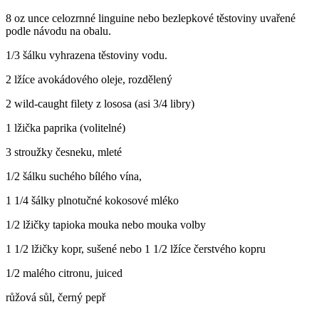
8 oz unce celozrnné linguine nebo bezlepkové těstoviny uvařené
podle návodu na obalu.
1/3 šálku vyhrazena těstoviny vodu.
2 lžíce avokádového oleje, rozdělený
2 wild-caught filety z lososa (asi 3/4 libry)
1 lžička paprika (volitelné)
3 stroužky česneku, mleté
1/2 šálku suchého bílého vína,
1 1/4 šálky plnotučné kokosové mléko
1/2 lžičky tapioka mouka nebo mouka volby
1 1/2 lžičky kopr, sušené nebo 1 1/2 lžíce čerstvého kopru
1/2 malého citronu, juiced
růžová sůl, černý pepř