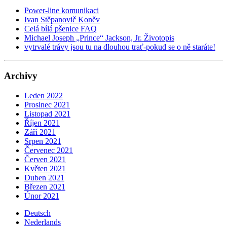
Power-line komunikaci
Ivan Stěpanovič Koněv
Celá bílá pšenice FAQ
Michael Joseph „Prince“ Jackson, Jr. Životopis
vytrvalé trávy jsou tu na dlouhou trať-pokud se o ně staráte!
Archivy
Leden 2022
Prosinec 2021
Listopad 2021
Říjen 2021
Září 2021
Srpen 2021
Červenec 2021
Červen 2021
Květen 2021
Duben 2021
Březen 2021
Únor 2021
Deutsch
Nederlands