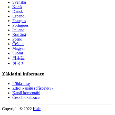
Svenska
Norsk
Dansk
Español
Français
Português
Italiano
Română
Polski
Čeština
Magyar
Suomi
日本語
한국어
Základní informace
Přihlásit se
Zdroj kanálů (příspěvky)
Kanál komentářů
Česká lokalizace
Copyright © 2022
Kale