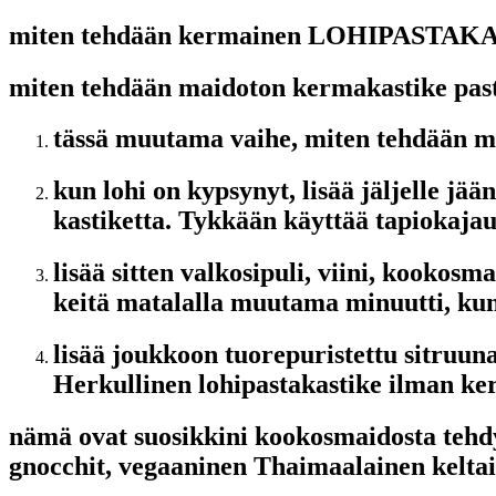
miten tehdään kermainen LOHIPASTAKA
miten tehdään maidoton kermakastike past
tässä muutama vaihe, miten tehdään ma
kun lohi on kypsynyt, lisää jäljelle j
kastiketta. Tykkään käyttää tapiokajau
lisää sitten valkosipuli, viini, kookosm
keitä matalalla muutama minuutti, kun
lisää joukkoon tuorepuristettu sitruuna
Herkullinen lohipastakastike ilman k
nämä ovat suosikkini kookosmaidosta tehdy
gnocchit, vegaaninen Thaimaalainen keltai