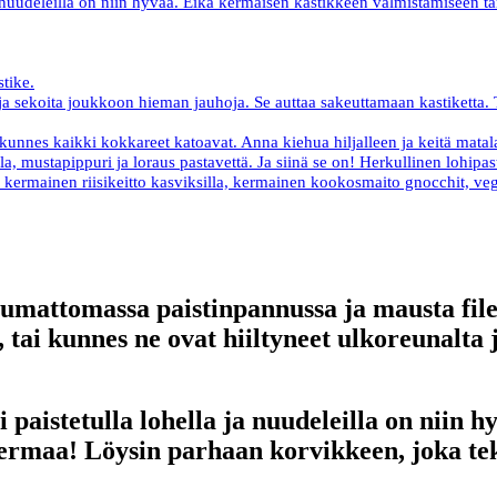
a ja nuudeleilla on niin hyvää. Eikä kermaisen kastikkeen valmistamiseen 
tike.
e ja sekoita joukkoon hieman jauhoja. Se auttaa sakeuttamaan kastiketta.
in, kunnes kaikki kokkareet katoavat. Anna kiehua hiljalleen ja keitä ma
la, mustapippuri ja loraus pastavettä. Ja siinä se on! Herkullinen lohip
: kermainen riisikeitto kasviksilla, kermainen kookosmaito gnocchit, 
mattomassa paistinpannussa ja mausta fileet
 tai kunnes ne ovat hiiltyneet ulkoreunalta j
ti paistetulla lohella ja nuudeleilla on niin
 kermaa! Löysin parhaan korvikkeen, joka 