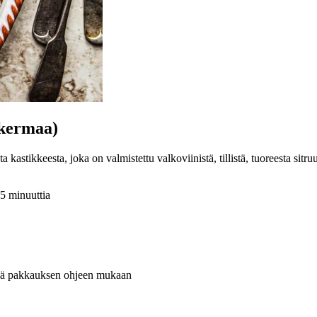
 kermaa)
astikkeesta, joka on valmistettu valkoviinistä, tillistä, tuoreesta sitr
15 minuuttia
ttynä pakkauksen ohjeen mukaan