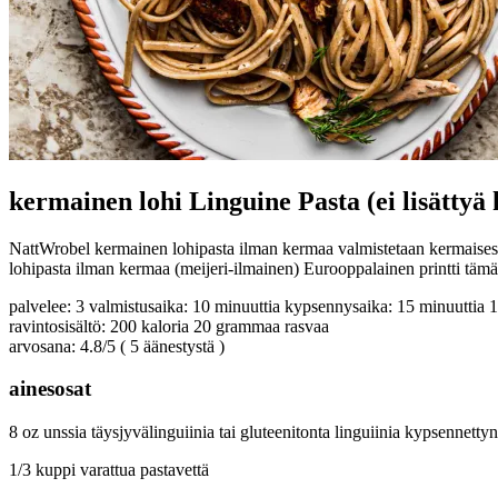
kermainen lohi Linguine Pasta (ei lisättyä
NattWrobel kermainen lohipasta ilman kermaa valmistetaan kermaisesta k
lohipasta ilman kermaa (meijeri-ilmainen) Eurooppalainen printti tämä
palvelee: 3 valmistusaika: 10 minuuttia kypsennysaika: 15 minuuttia 
ravintosisältö: 200 kaloria 20 grammaa rasvaa
arvosana: 4.8/5 ( 5 äänestystä )
ainesosat
8 oz unssia täysjyvälinguiinia tai gluteenitonta linguiinia kypsenne
1/3 kuppi varattua pastavettä