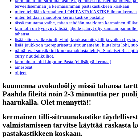
kermainen tilli-sitruunakastike täydellisesti paistetulla lohell
terveellisemmän ja kermaisimman pastakastikkeen koskaan.
miten tehdään kermainen LOHIPASTAKASTIKE ilman kermaa
miten tehdään maidoton kermakastike pastalle
tässä muutama vaihe, miten tehdään maidoton kermainen tillikas
kun lohi on kypsynyt, lisää jäljelle jäänyt öljy samaan pannull
tahansa.
lisää sitten valkosipuli, viini, kookosmaito, tilli ja vatkaa hyv
lisää joukkoon tuorepuristettu sitruunamehu, hiutaloitu lohi, suo
nämä ovat suosikkini kookosmaidosta tehdyt Suolaiset Reseptit
curry nuudelikulhot.
kermainen lohi Linguine Pasta (ei lisättyä kermaa)
ainesosat
ohjeet
kuumenna avokadoöljy missä tahansa tarttu
Paahda fileitä noin 2-3 minuuttia per puoli,
haarukalla. Olet mennyttä!!
kermainen tilli-sitruunakastike täydellises
valmistamiseen tarvitse käyttää raskasta
pastakastikkeen koskaan.