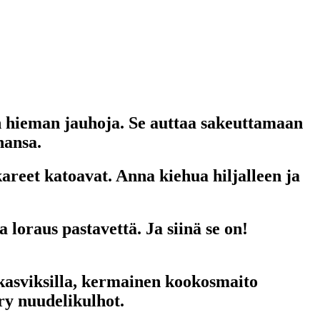
on hieman jauhoja. Se auttaa sakeuttamaan
hansa.
kkareet katoavat. Anna kiehua hiljalleen ja
 loraus pastavettä. Ja siinä se on!
 kasviksilla, kermainen kookosmaito
ry nuudelikulhot.