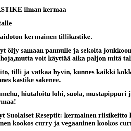
STIKE ilman kermaa
alle
idoton kermainen tillikastike.
äänyt öljy samaan pannulle ja sekoita joukko
hoja,mutta voit käyttää aika paljon mitä ta
aito, tilli ja vatkaa hyvin, kunnes kaikki ko
nes kastike sakenee.
mehu, hiutaloitu lohi, suola, mustapippuri ja
ermaa!
t Suolaiset Reseptit: kermainen riisikeitto
nen kookos curry ja vegaaninen kookos cur