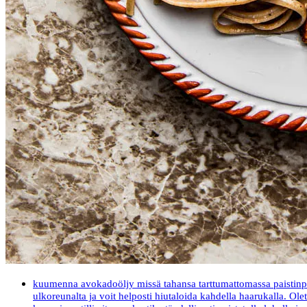
kuumenna avokadoöljy missä tahansa tarttumattomassa paistinpannu
ulkoreunalta ja voit helposti hiutaloida kahdella haarukalla. Ole