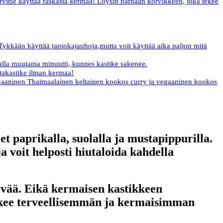
tarvitse käyttää raskasta kermaa! Löysin parhaan korvikkeen, joka tekee
 Tykkään käyttää tapiokajauhoja,mutta voit käyttää aika paljon mitä
talalla muutama minuutti, kunnes kastike sakenee.
astakastike ilman kermaa!
vegaaninen Thaimaalainen keltainen kookos curry ja vegaaninen kookos
 paprikalla, suolalla ja mustapippurilla.
a voit helposti hiutaloida kahdella
 hyvää. Eikä kermaisen kastikkeen
tekee terveellisemmän ja kermaisimman