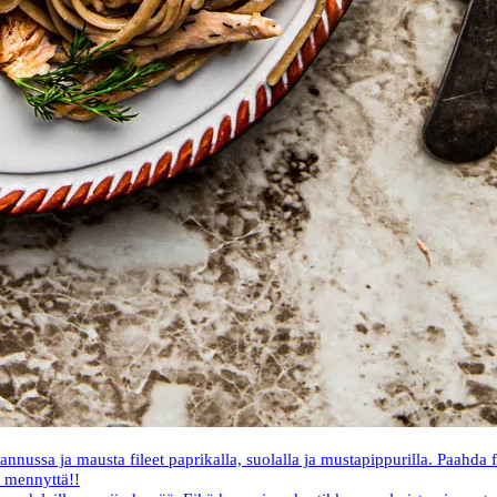
ssa ja mausta fileet paprikalla, suolalla ja mustapippurilla. Paahda fil
t mennyttä!!