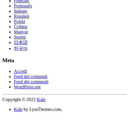
Français
Português
Italiano
Română
Polski
Čeština
Magyar
Suomi
日本語
한국어
Meta
Accedi
Feed dei contenuti
Feed dei commenti
WordPress.org
Copyright © 2022
Kale
Kale
by LyraThemes.com.