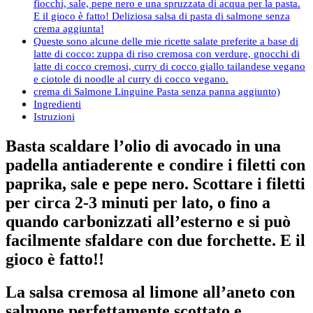
fiocchi, sale, pepe nero e una spruzzata di acqua per la pasta.
E il gioco è fatto! Deliziosa salsa di pasta di salmone senza
crema aggiunta!
Queste sono alcune delle mie ricette salate preferite a base di
latte di cocco: zuppa di riso cremosa con verdure, gnocchi di
latte di cocco cremosi, curry di cocco giallo tailandese vegano
e ciotole di noodle al curry di cocco vegano.
crema di Salmone Linguine Pasta senza panna aggiunto)
Ingredienti
Istruzioni
Basta scaldare l’olio di avocado in una
padella antiaderente e condire i filetti con
paprika, sale e pepe nero. Scottare i filetti
per circa 2-3 minuti per lato, o fino a
quando carbonizzati all’esterno e si può
facilmente sfaldare con due forchette. E il
gioco è fatto!!
La salsa cremosa al limone all’aneto con
salmone perfettamente scottato e