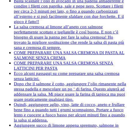
Basta scaldare l’olio di avocado in una padella antiaderente e
condire i filetti con paprika, sale e pepe nero. Scottare i filetti
per circa 2-3 minuti per lato, o fino a quando carbonizzati
all’esterno e si può facilmente sfaldare con due forchette. E il
gioco è fatto!!
La salsa cremosa al limone all’aneto con salmone
perfettamente scottato e tagliatelle è così buona. E non c’è
bisogno di usare la panna per fare la salsa cremosa! Ho
trovato la migliore sostituzione che rende la salsa di pasta più
sana e cremosa di sempre.
COME PREPARARE UNA SALSA CREMOSA DI PASTA AL
SALMONE SENZA CREMA
COME PREPARARE UNA SALSA CREMOSA SENZA
LATTICINI PER PASTA
Ecco alcuni passaggi su come preparare una salsa cremosa
senza latticini.
Dopo che il salmone è cotto, aggiungere l’olio rimanente nella
stessa padella e mescolare un po ‘ di farina. Questo aiuterà ad
addensare la salsa. Mi piace usare la farina di tapioca ma puoi
usare praticamente qualsiasi tipo.
Quindi, aggiungere aglio, vino, latte di cocco, aneto e frullare
bene fino a quando tutti i grumi scompaiono. Portare a fuoco
lento e cuocere a fuoco basso per alcuni minuti fino a quando
la salsa si addensa.
Aggiungere succo di limone appena spremuto, salmone in