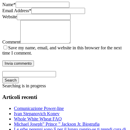
Name
*
Email Address
*
Website
Comment
Save my name, email, and website in this browser for the next
time I comment.
Search
Searching is in progress
Articoli recenti
Comunicazione Power-line
Ivan Stepanovich Konev
Whole White Wheat FAQ
Michael Joseph” Prince ” Jackson Jr. Biografia
Le erbe perenni sono lì per il lungo raggio-se ti prendi cura di