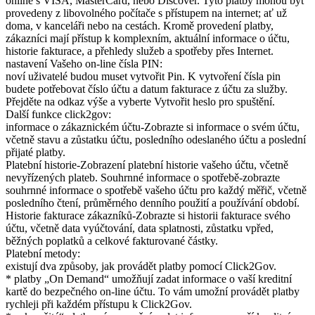
online s VISA, MasterCard, nebo Discover. Tyto platby mohou být
provedeny z libovolného počítače s přístupem na internet; ať už
doma, v kanceláři nebo na cestách. Kromě provedení platby,
zákazníci mají přístup k komplexním, aktuální informace o účtu,
historie fakturace, a přehledy služeb a spotřeby přes Internet.
nastavení Vašeho on-line čísla PIN:
noví uživatelé budou muset vytvořit Pin. K vytvoření čísla pin
budete potřebovat číslo účtu a datum fakturace z účtu za služby.
Přejděte na odkaz výše a vyberte Vytvořit heslo pro spuštění.
Další funkce click2gov:
informace o zákaznickém účtu-Zobrazte si informace o svém účtu,
včetně stavu a zůstatku účtu, posledního odeslaného účtu a poslední
přijaté platby.
Platební historie-Zobrazení platební historie vašeho účtu, včetně
nevyřízených plateb. Souhrnné informace o spotřebě-zobrazte
souhrnné informace o spotřebě vašeho účtu pro každý měřič, včetně
posledního čtení, průměrného denního použití a používání období.
Historie fakturace zákazníků-Zobrazte si historii fakturace svého
účtu, včetně data vyúčtování, data splatnosti, zůstatku vpřed,
běžných poplatků a celkové fakturované částky.
Platební metody:
existují dva způsoby, jak provádět platby pomocí Click2Gov.
* platby „On Demand“ umožňují zadat informace o vaší kreditní
kartě do bezpečného on-line účtu. To vám umožní provádět platby
rychleji při každém přístupu k Click2Gov.