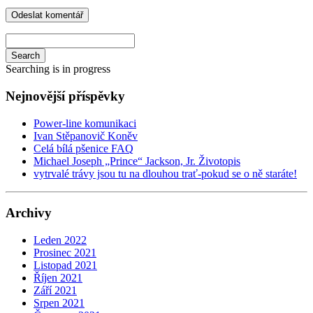
Search
Searching is in progress
Nejnovější příspěvky
Power-line komunikaci
Ivan Stěpanovič Koněv
Celá bílá pšenice FAQ
Michael Joseph „Prince“ Jackson, Jr. Životopis
vytrvalé trávy jsou tu na dlouhou trať-pokud se o ně staráte!
Archivy
Leden 2022
Prosinec 2021
Listopad 2021
Říjen 2021
Září 2021
Srpen 2021