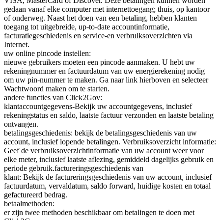
VISA, MasterCard of Discover. Deze betalingen kunnen worden
gedaan vanaf elke computer met internettoegang; thuis, op kantoor
of onderweg. Naast het doen van een betaling, hebben klanten
toegang tot uitgebreide, up-to-date accountinformatie,
facturatiegeschiedenis en service-en verbruiksoverzichten via
Internet.
uw online pincode instellen:
nieuwe gebruikers moeten een pincode aanmaken. U hebt uw
rekeningnummer en factuurdatum van uw energierekening nodig
om uw pin-nummer te maken. Ga naar link hierboven en selecteer
Wachtwoord maken om te starten.
andere functies van Click2Gov:
klantaccountgegevens-Bekijk uw accountgegevens, inclusief
rekeningstatus en saldo, laatste factuur verzonden en laatste betaling
ontvangen.
betalingsgeschiedenis: bekijk de betalingsgeschiedenis van uw
account, inclusief lopende betalingen. Verbruiksoverzicht informatie:
Geef de verbruiksoverzichtinformatie van uw account weer voor
elke meter, inclusief laatste aflezing, gemiddeld dagelijks gebruik en
periode gebruik.factureringsgeschiedenis van
klant: Bekijk de factureringsgeschiedenis van uw account, inclusief
factuurdatum, vervaldatum, saldo forward, huidige kosten en totaal
gefactureerd bedrag.
betaalmethoden:
er zijn twee methoden beschikbaar om betalingen te doen met