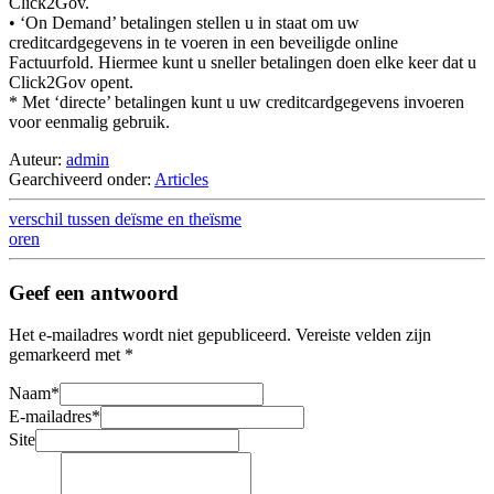
Click2Gov.
• ‘On Demand’ betalingen stellen u in staat om uw
creditcardgegevens in te voeren in een beveiligde online
Factuurfold. Hiermee kunt u sneller betalingen doen elke keer dat u
Click2Gov opent.
* Met ‘directe’ betalingen kunt u uw creditcardgegevens invoeren
voor eenmalig gebruik.
Auteur:
admin
Gearchiveerd onder:
Articles
verschil tussen deïsme en theïsme
oren
Geef een antwoord
Het e-mailadres wordt niet gepubliceerd.
Vereiste velden zijn
gemarkeerd met
*
Naam
*
E-mailadres
*
Site