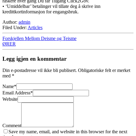
raskere hver gang Du får Tilgang Click2Gov.
• ‘Umiddelbar’ betalinger vil tillate deg å skrive inn
kredittkortinformasjon for engangsbruk.
Author:
admin
Filed Under:
Articles
Forskjellen Mellom Deisme og Teisme
ØRER
Legg igjen en kommentar
Din e-postadresse vil ikke bli publisert.
Obligatoriske felt er merket
med
*
Name
*
Email Address
*
Website
Comment
Save my name, email, and website in this browser for the next