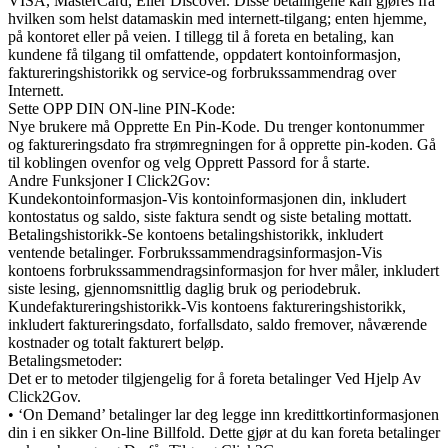
VISA, MasterCard, Eller Discover. Disse betalingene kan gjøres fra
hvilken som helst datamaskin med internett-tilgang; enten hjemme,
på kontoret eller på veien. I tillegg til å foreta en betaling, kan
kundene få tilgang til omfattende, oppdatert kontoinformasjon,
faktureringshistorikk og service-og forbrukssammendrag over
Internett.
Sette OPP DIN ON-line PIN-Kode:
Nye brukere må Opprette En Pin-Kode. Du trenger kontonummer
og faktureringsdato fra strømregningen for å opprette pin-koden. Gå
til koblingen ovenfor og velg Opprett Passord for å starte.
Andre Funksjoner I Click2Gov:
Kundekontoinformasjon-Vis kontoinformasjonen din, inkludert
kontostatus og saldo, siste faktura sendt og siste betaling mottatt.
Betalingshistorikk-Se kontoens betalingshistorikk, inkludert
ventende betalinger. Forbrukssammendragsinformasjon-Vis
kontoens forbrukssammendragsinformasjon for hver måler, inkludert
siste lesing, gjennomsnittlig daglig bruk og periodebruk.
Kundefaktureringshistorikk-Vis kontoens faktureringshistorikk,
inkludert faktureringsdato, forfallsdato, saldo fremover, nåværende
kostnader og totalt fakturert beløp.
Betalingsmetoder:
Det er to metoder tilgjengelig for å foreta betalinger Ved Hjelp Av
Click2Gov.
• ‘On Demand’ betalinger lar deg legge inn kredittkortinformasjonen
din i en sikker On-line Billfold. Dette gjør at du kan foreta betalinger