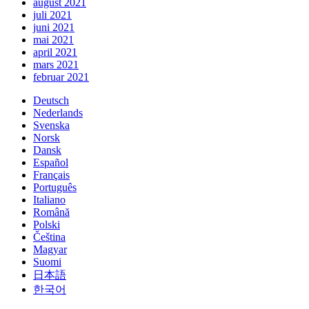
august 2021
juli 2021
juni 2021
mai 2021
april 2021
mars 2021
februar 2021
Deutsch
Nederlands
Svenska
Norsk
Dansk
Español
Français
Português
Italiano
Română
Polski
Čeština
Magyar
Suomi
日本語
한국어