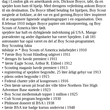
dag i London gik en amerikansk avis, Dickson Boyce, tabt, da en
spejder kom ham til hjælp. Med drengens vejledning ankom Boyce
til sin destination. Da Boyce tilbød betaling for hjælpen, Boy Scout
nægtede at forklare, at det var en god gerning.Boyce blev inspireret
til at organisere lignende ungdomsgrupper i en organisation. Den
8.februar 1910 indgav Boyce papirer om inkorporering, og Boy
Scouts of America blev født.
spejdere har haft en dybtgående indvirkning på USA. Mange
præsidenter og andre dignitarier har været Spejdere. I alt 181
astronauter har også været en del af Boy Scout-programmet.
Boy Scouting fakta
tidslinje r• * Boy Scouts of America indarbejdet i 1910
* Første Boy Scout Håndbog udgivet i 1911
* drenges liv havde premiere i 1911
* første Eagle Scout, Arthur R. Eldred i 1912
• Scouting magasin havde premiere i 1913
• registrering af spejdere begyndte, 25 liter årligt gebyr var 1913
• pilens orden begyndte i 1915
• Federal charter ydet af kongressen i 1916
• Den første sæson på hvad der ville blive Northern Tier High
Adventure Base startede i 1923
• Boy Scout medlemskab topper 1 million i 1925
• Cub Scout program begyndte i 1930
• Philmont doneret til BSA i 1938
• første BSA træ badge kursus undervist i 1948