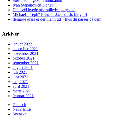
Strømledningskommunikation
Ivan Stepanovich Konev
Hel hvid hvede ofte stillede spørgsmål
Michael Joseph” Prince ” Jackson Jr. biografi
flerårige græs er der i lang tid – hvis du passer på dem!
Arkiver
januar 2022
december 2021
november 2021
oktober 2021
september 2021
august 2021
juli 2021
juni 2021
maj 2021
april 2021
marts 2021
februar 2021
Deutsch
Nederlands
Svenska