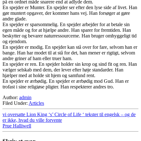
på en ordnet måde snarere end at adlyde dem.
En spejder er Munter. En spejder ser efter den lyse side af livet. Han
gør muntert opgaver, der kommer hans vej. Han forsøger at gøre
andre glade.
En spejder er sparsommelig. En spejder arbejder for at betale sin
egen måde og for at hjælpe andre. Han sparer for fremtiden. Han
beskytter og bevarer naturressourcerne. Han bruger omhyggeligt tid
og ejendom.
En spejder er modig. En spejder kan stå over for fare, selvom han er
bange. Han har modet til at stå for det, han mener er rigtigt, selvom
andre griner af ham eller truer ham.
En spejder er ren. En spejder holder sin krop og sind fit og ren. Han
vælger selskab med dem, der lever efter høje standarder. Han
hjælper med at holde sit hjem og samfund rent.
En spejder er ærbødig. En spejder er ærbødig mod Gud. Han er
trofast i sine religiøse pligter. Han respekterer andres tro.
Author:
admin
Filed Under:
Articles
vi oversatte Lion King ‘s’ Circle of Life ‘ tekster til engelsk – og de
er ikke, hvad du ville forvente
Prue Halliwell