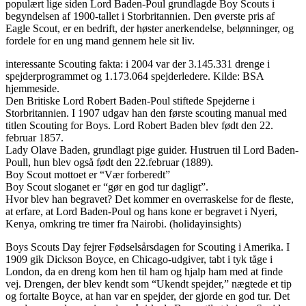
populært lige siden Lord Baden-Poul grundlagde Boy Scouts i
begyndelsen af 1900-tallet i Storbritannien. Den øverste pris af
Eagle Scout, er en bedrift, der høster anerkendelse, belønninger, og
fordele for en ung mand gennem hele sit liv.
interessante Scouting fakta: i 2004 var der 3.145.331 drenge i
spejderprogrammet og 1.173.064 spejderledere. Kilde: BSA
hjemmeside.
Den Britiske Lord Robert Baden-Poul stiftede Spejderne i
Storbritannien. I 1907 udgav han den første scouting manual med
titlen Scouting for Boys. Lord Robert Baden blev født den 22.
februar 1857.
Lady Olave Baden, grundlagt pige guider. Hustruen til Lord Baden-
Poull, hun blev også født den 22.februar (1889).
Boy Scout mottoet er “Vær forberedt”
Boy Scout sloganet er “gør en god tur dagligt”.
Hvor blev han begravet? Det kommer en overraskelse for de fleste,
at erfare, at Lord Baden-Poul og hans kone er begravet i Nyeri,
Kenya, omkring tre timer fra Nairobi. (holidayinsights)
Boys Scouts Day fejrer Fødselsårsdagen for Scouting i Amerika. I
1909 gik Dickson Boyce, en Chicago-udgiver, tabt i tyk tåge i
London, da en dreng kom hen til ham og hjalp ham med at finde
vej. Drengen, der blev kendt som “Ukendt spejder,” nægtede et tip
og fortalte Boyce, at han var en spejder, der gjorde en god tur. Det