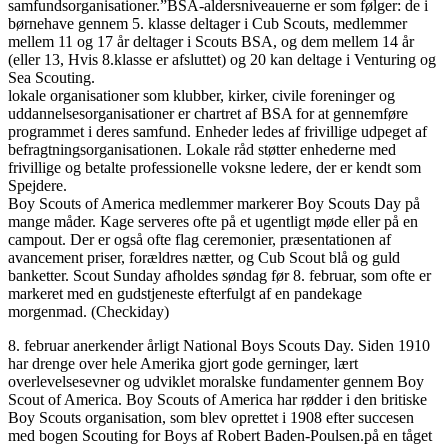
samfundsorganisationer.”BSA-aldersniveauerne er som følger: de i
børnehave gennem 5. klasse deltager i Cub Scouts, medlemmer
mellem 11 og 17 år deltager i Scouts BSA, og dem mellem 14 år
(eller 13, Hvis 8.klasse er afsluttet) og 20 kan deltage i Venturing og
Sea Scouting.
lokale organisationer som klubber, kirker, civile foreninger og
uddannelsesorganisationer er chartret af BSA for at gennemføre
programmet i deres samfund. Enheder ledes af frivillige udpeget af
befragtningsorganisationen. Lokale råd støtter enhederne med
frivillige og betalte professionelle voksne ledere, der er kendt som
Spejdere.
Boy Scouts of America medlemmer markerer Boy Scouts Day på
mange måder. Kage serveres ofte på et ugentligt møde eller på en
campout. Der er også ofte flag ceremonier, præsentationen af
avancement priser, forældres nætter, og Cub Scout blå og guld
banketter. Scout Sunday afholdes søndag før 8. februar, som ofte er
markeret med en gudstjeneste efterfulgt af en pandekage
morgenmad. (Checkiday)
8. februar anerkender årligt National Boys Scouts Day. Siden 1910
har drenge over hele Amerika gjort gode gerninger, lært
overlevelsesevner og udviklet moralske fundamenter gennem Boy
Scout of America. Boy Scouts of America har rødder i den britiske
Boy Scouts organisation, som blev oprettet i 1908 efter succesen
med bogen Scouting for Boys af Robert Baden-Poulsen.på en tåget