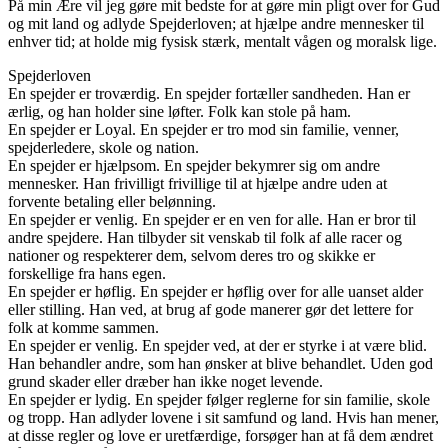
På min Ære vil jeg gøre mit bedste for at gøre min pligt over for Gud
og mit land og adlyde Spejderloven; at hjælpe andre mennesker til
enhver tid; at holde mig fysisk stærk, mentalt vågen og moralsk lige.
Spejderloven
En spejder er troværdig. En spejder fortæller sandheden. Han er
ærlig, og han holder sine løfter. Folk kan stole på ham.
En spejder er Loyal. En spejder er tro mod sin familie, venner,
spejderledere, skole og nation.
En spejder er hjælpsom. En spejder bekymrer sig om andre
mennesker. Han frivilligt frivillige til at hjælpe andre uden at
forvente betaling eller belønning.
En spejder er venlig. En spejder er en ven for alle. Han er bror til
andre spejdere. Han tilbyder sit venskab til folk af alle racer og
nationer og respekterer dem, selvom deres tro og skikke er
forskellige fra hans egen.
En spejder er høflig. En spejder er høflig over for alle uanset alder
eller stilling. Han ved, at brug af gode manerer gør det lettere for
folk at komme sammen.
En spejder er venlig. En spejder ved, at der er styrke i at være blid.
Han behandler andre, som han ønsker at blive behandlet. Uden god
grund skader eller dræber han ikke noget levende.
En spejder er lydig. En spejder følger reglerne for sin familie, skole
og tropp. Han adlyder lovene i sit samfund og land. Hvis han mener,
at disse regler og love er uretfærdige, forsøger han at få dem ændret