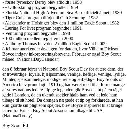
• første fyrreskov Derby blev afholdt i 1953
• • Udforskning program begyndte i 1959
• Florida National High Adventure Sea Base officielt åbnet i 1980
• Tiger Cubs program tilføjet til Cub Scouting i 1982
• Aleksander m Holsinger blev den 1 million Eagle Scout i 1982
• Læring For livet program begyndte i 1991
• Venturing program begyndte i 1998
• 100 million medlem registreret i 2000
• Anthony Thomas blev den 2 million Eagle Scout i 2009
8.februar anerkender årsdagen for datoen, hvor Vilhelm Dickson
Boyce indgav inkorporeringsbrevene. Februar er også Boy Scout
måned. (NationalDayCalendar)
den 8.februar fejrer vi National Boy Scout Day for at ære dem, der
er troværdige, loyale, hjælpsomme, venlige, høflige, venlige, lydige,
Munter, sparsommelige, modige, rene og ærbødige. Boy Scouts of
America blev grundlagt i 1910 og har været med til at forme mange
af vores nations ledere. Ifølge legenden gik Boyce tabt på en tåget
gade i London, da en ukendt spejder hjalp ham ved at lede ham
tilbage til sit hotel. Da drengen nægtede et tip og forklarede, at han
kun gjorde sin pligt som spejder, blev Boyce inspireret til at bringe
læren fra British Boy Scout Association tilbage til USA
(NationalToday)
Boy Scout Ed