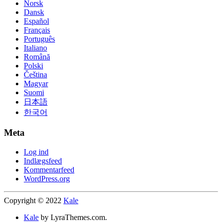
Norsk
Dansk
Español
Français
Português
Italiano
Română
Polski
Čeština
Magyar
Suomi
日本語
한국어
Meta
Log ind
Indlægsfeed
Kommentarfeed
WordPress.org
Copyright © 2022
Kale
Kale
by LyraThemes.com.