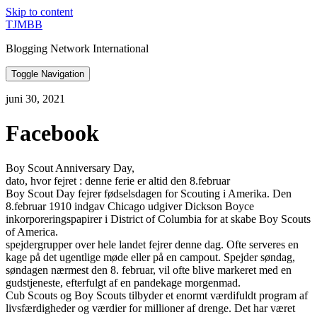
Skip to content
TJMBB
Blogging Network International
Toggle Navigation
juni 30, 2021
Facebook
Boy Scout Anniversary Day,
dato, hvor fejret : denne ferie er altid den 8.februar
Boy Scout Day fejrer fødselsdagen for Scouting i Amerika. Den
8.februar 1910 indgav Chicago udgiver Dickson Boyce
inkorporeringspapirer i District of Columbia for at skabe Boy Scouts
of America.
spejdergrupper over hele landet fejrer denne dag. Ofte serveres en
kage på det ugentlige møde eller på en campout. Spejder søndag,
søndagen nærmest den 8. februar, vil ofte blive markeret med en
gudstjeneste, efterfulgt af en pandekage morgenmad.
Cub Scouts og Boy Scouts tilbyder et enormt værdifuldt program af
livsfærdigheder og værdier for millioner af drenge. Det har været