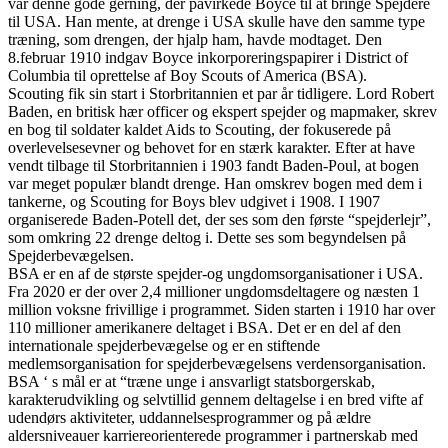
var denne gode gerning, der påvirkede Boyce til at bringe Spejdere
til USA. Han mente, at drenge i USA skulle have den samme type
træning, som drengen, der hjalp ham, havde modtaget. Den
8.februar 1910 indgav Boyce inkorporeringspapirer i District of
Columbia til oprettelse af Boy Scouts of America (BSA).
Scouting fik sin start i Storbritannien et par år tidligere. Lord Robert
Baden, en britisk hær officer og ekspert spejder og mapmaker, skrev
en bog til soldater kaldet Aids to Scouting, der fokuserede på
overlevelsesevner og behovet for en stærk karakter. Efter at have
vendt tilbage til Storbritannien i 1903 fandt Baden-Poul, at bogen
var meget populær blandt drenge. Han omskrev bogen med dem i
tankerne, og Scouting for Boys blev udgivet i 1908. I 1907
organiserede Baden-Potell det, der ses som den første “spejderlejr”,
som omkring 22 drenge deltog i. Dette ses som begyndelsen på
Spejderbevægelsen.
BSA er en af de største spejder-og ungdomsorganisationer i USA.
Fra 2020 er der over 2,4 millioner ungdomsdeltagere og næsten 1
million voksne frivillige i programmet. Siden starten i 1910 har over
110 millioner amerikanere deltaget i BSA. Det er en del af den
internationale spejderbevægelse og er en stiftende
medlemsorganisation for spejderbevægelsens verdensorganisation.
BSA ‘ s mål er at “træne unge i ansvarligt statsborgerskab,
karakterudvikling og selvtillid gennem deltagelse i en bred vifte af
udendørs aktiviteter, uddannelsesprogrammer og på ældre
aldersniveauer karriereorienterede programmer i partnerskab med