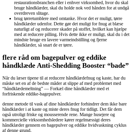
restaurationsbranchen eller i enhver virksomhed, hvor du skal
bruge håndklæder, skal du holde nok ved hånden for at undgå
overdreven slitage.
brug tørretumblere med omtanke. Hvor det er muligt, tørre
håndklæder udenfor. Dette gør det muligt for fnug at blæse
naturligt af og reducerer skader på stoffet, hvilket kan hjælpe
med at reducere pilling. Hvis dette ikke er muligt, skal du i det
mindste bruge en lavere varmeindstilling og fjerne
håndklæder, så snart de er tørre.
flere råd om bagepulver og eddike
håndklæde Anti-Shedding Booster “bade”
Når du læser tipene til at reducere håndklædefnug og kaste, har du
måske set en af de bedste måder at slippe af med problemet med
“håndklædemeltning” — Forkæl dine håndklæder med et
forfriskende eddike-bagepulver.
denne metode til vask af dine håndklæder forhindrer dem ikke bare
håndklæder i at kaste og miste deres fnug for tidligt. Det får dem
også utroligt friske og mousserende rene. Mange husejere og
kommercielle virksomhedsledere kører regelmæssigt deres
håndklæder gennem en bagepulver og eddike hvidvaskning cyklus
af denne grund.