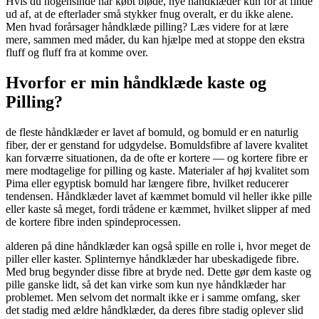
Hvis du nogensinde har købt bløde, nye håndklæder kun for at finde
ud af, at de efterlader små stykker fnug overalt, er du ikke alene.
Men hvad forårsager håndklæde pilling? Læs videre for at lære
mere, sammen med måder, du kan hjælpe med at stoppe den ekstra
fluff og fluff fra at komme over.
Hvorfor er min håndklæde kaste og
Pilling?
de fleste håndklæder er lavet af bomuld, og bomuld er en naturlig
fiber, der er genstand for udgydelse. Bomuldsfibre af lavere kvalitet
kan forværre situationen, da de ofte er kortere — og kortere fibre er
mere modtagelige for pilling og kaste. Materialer af høj kvalitet som
Pima eller egyptisk bomuld har længere fibre, hvilket reducerer
tendensen. Håndklæder lavet af kæmmet bomuld vil heller ikke pille
eller kaste så meget, fordi trådene er kæmmet, hvilket slipper af med
de kortere fibre inden spindeprocessen.
alderen på dine håndklæder kan også spille en rolle i, hvor meget de
piller eller kaster. Splinternye håndklæder har ubeskadigede fibre.
Med brug begynder disse fibre at bryde ned. Dette gør dem kaste og
pille ganske lidt, så det kan virke som kun nye håndklæder har
problemet. Men selvom det normalt ikke er i samme omfang, sker
det stadig med ældre håndklæder, da deres fibre stadig oplever slid