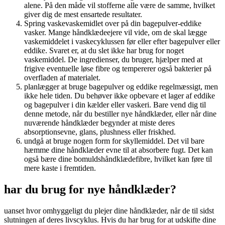
alene. På den måde vil stofferne alle være de samme, hvilket
giver dig de mest ensartede resultater.
Spring vaskevaskemidlet over på din bagepulver-eddike
vasker. Mange håndklædeejere vil vide, om de skal lægge
vaskemiddelet i vaskecyklussen før eller efter bagepulver eller
eddike. Svaret er, at du slet ikke har brug for noget
vaskemiddel. De ingredienser, du bruger, hjælper med at
frigive eventuelle løse fibre og tempererer også bakterier på
overfladen af materialet.
planlægger at bruge bagepulver og eddike regelmæssigt, men
ikke hele tiden. Du behøver ikke opbevare et lager af eddike
og bagepulver i din kælder eller vaskeri. Bare vend dig til
denne metode, når du bestiller nye håndklæder, eller når dine
nuværende håndklæder begynder at miste deres
absorptionsevne, glans, plushness eller friskhed.
undgå at bruge nogen form for skyllemiddel. Det vil bare
hæmme dine håndklæder evne til at absorbere fugt. Det kan
også bære dine bomuldshåndklædefibre, hvilket kan føre til
mere kaste i fremtiden.
har du brug for nye håndklæder?
uanset hvor omhyggeligt du plejer dine håndklæder, når de til sidst
slutningen af deres livscyklus. Hvis du har brug for at udskifte dine