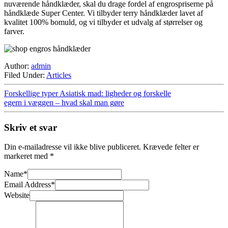
nuværende håndklæder, skal du drage fordel af engrospriserne på
håndklæde Super Center. Vi tilbyder terry håndklæder lavet af
kvalitet 100% bomuld, og vi tilbyder et udvalg af størrelser og
farver.
Author:
admin
Filed Under:
Articles
Forskellige typer Asiatisk mad: ligheder og forskelle
egern i væggen – hvad skal man gøre
Skriv et svar
Din e-mailadresse vil ikke blive publiceret.
Krævede felter er
markeret med
*
Name
*
Email Address
*
Website