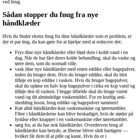
ved brug.
Sådan stopper du fnug fra nye
håndklæder
Hvis du finder ekstra fnug fra dine håndklæder som et problem, er
der et par ting, du kan gøre for at hjælpe med at reducere det:
Frys dine nye håndklæder eller blød dem i koldt vand i en
dag. Når de har fået deres kolde behandling, skal du vaske og
tørre dem, som du normalt ville.
vask dine nye håndklæder med enten eddike eller bagepulver,
inden du bruger dem. Hvis du bruger eddike, skal du blot
tilføje en kop eddike i vasken. Hvis du bruger bagepulver,
skal du opløse en halv kop bagepulver i cirka en kop vand og
tilføje den til vasken. I begge tilfælde skal du bruge varmt
vand og dit almindelige vaskemiddel. For en kraftig anti-
shedding boost, brug eddike og bagepulver sammen!
Kør altid håndklæder-kun vaskemaskine og tørretumbler.
Fibre i håndklæderne kan blive beskadiget, hvis de støder på
lynlåse eller knapper i en vaskemaskine eller tørretumbler.
sørg for, at du har nok håndklæder. Overdreven brug af
håndklæder kan betyde, at fibrene bliver slidt hurtigere —
hvilket får dem til at pille og kaste. Hvis du er i