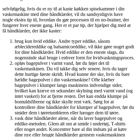
selvfølgelig, hvis du er ny til at kaste køkken spisekammer i din
vaskemaskine med dine håndklæder, vil du sandsynligvis have
nogle ekstra tip til, hvordan du gør processen til en no-brainer, der
fungerer hver eneste gang. Her er et par tip, der hjælper dig med at
få håndklæder, der ikke kaster:
brug kun hvid eddike. Andre typer eddike, såsom
æblecidereddike og balsamicoeddike, vil ikke gøre noget godt
for dine håndklæder. Hvid eddike er den eneste slags, du
nogensinde skal bruge i enhver form for hvidvaskningsproces.
opløs bagepulver i varmt vand, før du føjer det til
vaskemaskinen. Du vil takke dig selv senere, hvis du tager
dette hurtige første skridt. Hvad kunne der ske, hvis du bare
hældte bagepulver i din vaskemaskine? Ofte klæber
bagepulver i klumper langs maskinens indvendige sider,
hvilket kan kræve en sekundær skylning med varmt vand (og
intet vaskeri) for at fjerne resten. Det kan endda klumpe på
bomuldsfibrene og ikke skylle rent væk. Sørg for at
kontrollere dine håndklæder for klumper af bagepulver, før du
smider dem i tørretumbleren eller hænger dem til tørre.
vask dine håndklæder alene, når du laver bagepulver og
eddike-metoden. Glem alt om at smide i undertøj, T-shirts
eller noget andet. Koncentrer bare al din indsats på at køre
dine nye eller brugte håndklæder gennem vaskemaskinen