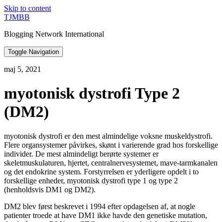
Skip to content
TJMBB
Blogging Network International
Toggle Navigation
maj 5, 2021
myotonisk dystrofi Type 2
(DM2)
myotonisk dystrofi er den mest almindelige voksne muskeldystrofi.
Flere organsystemer påvirkes, skønt i varierende grad hos forskellige
individer. De mest almindeligt berørte systemer er
skeletmuskulaturen, hjertet, centralnervesystemet, mave-tarmkanalen
og det endokrine system. Forstyrrelsen er yderligere opdelt i to
forskellige enheder, myotonisk dystrofi type 1 og type 2
(henholdsvis DM1 og DM2).
DM2 blev først beskrevet i 1994 efter opdagelsen af, at nogle
patienter troede at have DM1 ikke havde den genetiske mutation,