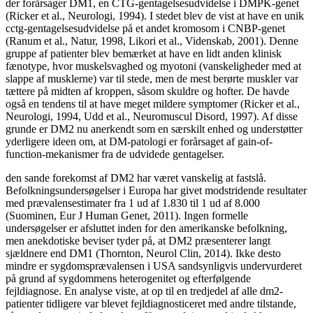
der forårsager DM1, en CTG-gentagelsesudvidelse i DMPK-genet
(Ricker et al., Neurologi, 1994). I stedet blev de vist at have en unik
cctg-gentagelsesudvidelse på et andet kromosom i CNBP-genet
(Ranum et al., Natur, 1998, Likori et al., Videnskab, 2001). Denne
gruppe af patienter blev bemærket at have en lidt anden klinisk
fænotype, hvor muskelsvaghed og myotoni (vanskeligheder med at
slappe af musklerne) var til stede, men de mest berørte muskler var
tættere på midten af kroppen, såsom skuldre og hofter. De havde
også en tendens til at have meget mildere symptomer (Ricker et al.,
Neurologi, 1994, Udd et al., Neuromuscul Disord, 1997). Af disse
grunde er DM2 nu anerkendt som en særskilt enhed og understøtter
yderligere ideen om, at DM-patologi er forårsaget af gain-of-
function-mekanismer fra de udvidede gentagelser.
den sande forekomst af DM2 har været vanskelig at fastslå.
Befolkningsundersøgelser i Europa har givet modstridende resultater
med prævalensestimater fra 1 ud af 1.830 til 1 ud af 8.000
(Suominen, Eur J Human Genet, 2011). Ingen formelle
undersøgelser er afsluttet inden for den amerikanske befolkning,
men anekdotiske beviser tyder på, at DM2 præsenterer langt
sjældnere end DM1 (Thornton, Neurol Clin, 2014). Ikke desto
mindre er sygdomsprævalensen i USA sandsynligvis undervurderet
på grund af sygdommens heterogenitet og efterfølgende
fejldiagnose. En analyse viste, at op til en tredjedel af alle dm2-
patienter tidligere var blevet fejldiagnosticeret med andre tilstande,