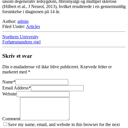
såsom degenerativ ledsygdom, fibromyalgi og multipel sklerose
(Hilbert et al., J Neurol, 2013), hvilket resulterede i en gennemsnitlig
forsinkelse i diagnosen på 14 år.
Author:
admin
Filed Under:
Articles
Northern University
Forhørsmandens sjæl
Skriv et svar
Din e-mailadresse vil ikke blive publiceret.
Krævede felter er
markeret med
*
Name
*
Email Address
*
Website
Comment
Save my name, email, and website in this browser for the next