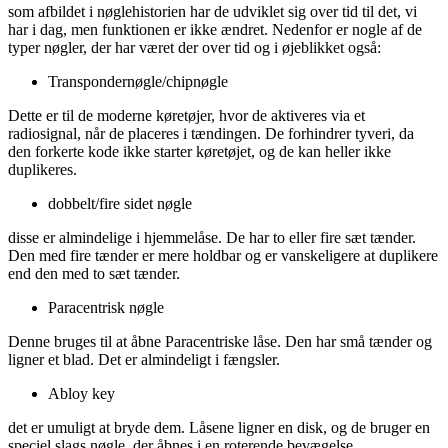
som afbildet i nøglehistorien har de udviklet sig over tid til det, vi
har i dag, men funktionen er ikke ændret. Nedenfor er nogle af de
typer nøgler, der har været der over tid og i øjeblikket også:
Transpondernøgle/chipnøgle
Dette er til de moderne køretøjer, hvor de aktiveres via et
radiosignal, når de placeres i tændingen. De forhindrer tyveri, da
den forkerte kode ikke starter køretøjet, og de kan heller ikke
duplikeres.
dobbelt/fire sidet nøgle
disse er almindelige i hjemmelåse. De har to eller fire sæt tænder.
Den med fire tænder er mere holdbar og er vanskeligere at duplikere
end den med to sæt tænder.
Paracentrisk nøgle
Denne bruges til at åbne Paracentriske låse. Den har små tænder og
ligner et blad. Det er almindeligt i fængsler.
Abloy key
det er umuligt at bryde dem. Låsene ligner en disk, og de bruger en
speciel slags nøgle, der åbnes i en roterende bevægelse