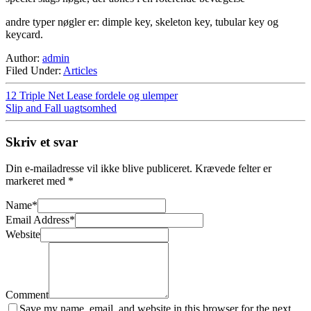
andre typer nøgler er: dimple key, skeleton key, tubular key og
keycard.
Author:
admin
Filed Under:
Articles
12 Triple Net Lease fordele og ulemper
Slip and Fall uagtsomhed
Skriv et svar
Din e-mailadresse vil ikke blive publiceret.
Krævede felter er
markeret med
*
Name
*
Email Address
*
Website
Comment
Save my name, email, and website in this browser for the next