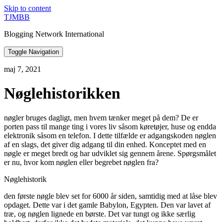
Skip to content
TJMBB
Blogging Network International
Toggle Navigation
maj 7, 2021
Nøglehistorikken
nøgler bruges dagligt, men hvem tænker meget på dem? De er
porten pass til mange ting i vores liv såsom køretøjer, huse og endda
elektronik såsom en telefon. I dette tilfælde er adgangskoden nøglen
af en slags, det giver dig adgang til din enhed. Konceptet med en
nøgle er meget bredt og har udviklet sig gennem årene. Spørgsmålet
er nu, hvor kom nøglen eller begrebet nøglen fra?
Nøglehistorik
den første nøgle blev set for 6000 år siden, samtidig med at låse blev
opdaget. Dette var i det gamle Babylon, Egypten. Den var lavet af
træ, og nøglen lignede en børste. Det var tungt og ikke særlig