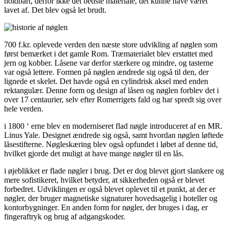
holdbart, derfor ikke det bedste materiale, det kunne have været
lavet af. Det blev også let brudt.
700 f.kr. oplevede verden den næste store udvikling af nøglen som
først bemærket i det gamle Rom. Træmaterialet blev erstattet med
jern og kobber. Låsene var derfor stærkere og mindre, og tasterne
var også lettere. Formen på nøglen ændrede sig også til den, der
lignede et skelet. Det havde også en cylindrisk aksel med enden
rektangulær. Denne form og design af låsen og nøglen forblev det i
over 17 centaurier, selv efter Romerrigets fald og har spredt sig over
hele verden.
i 1800 ‘ erne blev en moderniseret flad nøgle introduceret af en MR.
Linus Yale. Designet ændrede sig også, samt hvordan nøglen løftede
låsestifterne. Nøgleskæring blev også opfundet i løbet af denne tid,
hvilket gjorde det muligt at have mange nøgler til en lås.
i øjeblikket er flade nøgler i brug. Det er dog blevet gjort slankere og
mere sofistikeret, hvilket betyder, at sikkerheden også er blevet
forbedret. Udviklingen er også blevet oplevet til et punkt, at der er
nøgler, der bruger magnetiske signaturer hovedsagelig i hoteller og
kontorbygninger. En anden form for nøgler, der bruges i dag, er
fingeraftryk og brug af adgangskoder.