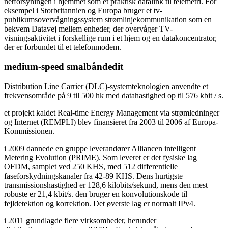
netforsyningen i hjemmet som et praktisk datalink til telemetri. For
eksempel i Storbritannien og Europa bruger et tv-
publikumsovervågningssystem strømlinjekommunikation som en
bekvem Datavej mellem enheder, der overvåger TV-
visningsaktivitet i forskellige rum i et hjem og en datakoncentrator,
der er forbundet til et telefonmodem.
medium-speed smalbåndedit
Distribution Line Carrier (DLC)-systemteknologien anvendte et
frekvensområde på 9 til 500 hk med datahastighed op til 576 kbit / s.
et projekt kaldet Real-time Energy Management via strømledninger
og Internet (REMPLI) blev finansieret fra 2003 til 2006 af Europa-
Kommissionen.
i 2009 dannede en gruppe leverandører Alliancen intelligent
Metering Evolution (PRIME). Som leveret er det fysiske lag
OFDM, samplet ved 250 KHS, med 512 differentielle
faseforskydningskanaler fra 42-89 KHS. Dens hurtigste
transmissionshastighed er 128,6 kilobits/sekund, mens den mest
robuste er 21,4 kbit/s. den bruger en konvolutionskode til
fejldetektion og korrektion. Det øverste lag er normalt IPv4.
i 2011 grundlagde flere virksomheder, herunder