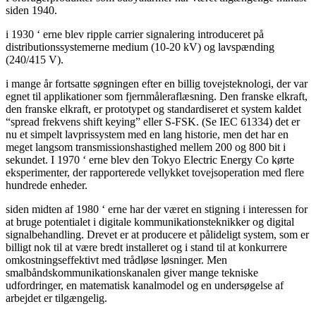
siden 1940.
i 1930 ‘ erne blev ripple carrier signalering introduceret på
distributionssystemerne medium (10-20 kV) og lavspænding
(240/415 V).
i mange år fortsatte søgningen efter en billig tovejsteknologi, der var
egnet til applikationer som fjernmåleraflæsning. Den franske elkraft,
den franske elkraft, er prototypet og standardiseret et system kaldet
“spread frekvens shift keying” eller S-FSK. (Se IEC 61334) det er
nu et simpelt lavprissystem med en lang historie, men det har en
meget langsom transmissionshastighed mellem 200 og 800 bit i
sekundet. I 1970 ‘ erne blev den Tokyo Electric Energy Co kørte
eksperimenter, der rapporterede vellykket tovejsoperation med flere
hundrede enheder.
siden midten af 1980 ‘ erne har der været en stigning i interessen for
at bruge potentialet i digitale kommunikationsteknikker og digital
signalbehandling. Drevet er at producere et pålideligt system, som er
billigt nok til at være bredt installeret og i stand til at konkurrere
omkostningseffektivt med trådløse løsninger. Men
smalbåndskommunikationskanalen giver mange tekniske
udfordringer, en matematisk kanalmodel og en undersøgelse af
arbejdet er tilgængelig.