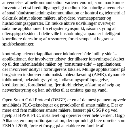
anvendelser af netkommunikation varierer enormt, som man kunne
forvente af et så bredt tilgængeligt medium. En naturlig anvendelse
af smal båndstrømledningskommunikation er kontrol og telemetri af
elektrisk udstyr såsom målere, afbrydere, varmeapparater og
husholdningsapparater. En række aktive udviklinger overvejer
sådanne applikationer fra et systemsynspunkt, såsom styring af
efterspørgselssiden. I dette ville husholdningsapparater intelligent
koordinere deres brug af ressourcer, for eksempel at begrænse
spidsbelastninger.
kontrol-og telemetriapplikationer inkluderer både ‘utility side’ –
applikationer, der involverer udstyr, der tilhører forsyningsselskabet
op til den indenlandske måler, og ‘consumer-side’ – applikationer,
der involverer udstyr i forbrugerens lokaler. Mulige applikationer på
brugssiden inkluderer automatisk måleraflæsning (AMR), dynamisk
toldkontrol, belastningsstyring, indlæsningsprofiloptagelse,
kreditkontrol, forudbetaling, fjernforbindelse, afsløring af svig og
netværksstyring og kan udvides til at omfatte gas og vand.
Open Smart Grid Protocol (OSGP) er en af de mest gennemprøvede
smalbånds PLC-teknologier og protokoller til smart måling. Der er
mere end fem millioner smarte målere, baseret på OSGP og ved
hjælp af BPSK PLC, installeret og opererer over hele verden. Osgp
Alliance, en nonprofitorganisation, der oprindeligt blev oprettet som
ESNA i 2006, førte et forsøg på at etablere en familie af