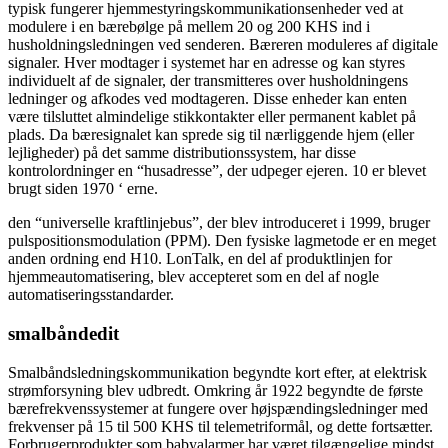
typisk fungerer hjemmestyringskommunikationsenheder ved at
modulere i en bærebølge på mellem 20 og 200 KHS ind i
husholdningsledningen ved senderen. Bæreren moduleres af digitale
signaler. Hver modtager i systemet har en adresse og kan styres
individuelt af de signaler, der transmitteres over husholdningens
ledninger og afkodes ved modtageren. Disse enheder kan enten
være tilsluttet almindelige stikkontakter eller permanent kablet på
plads. Da bæresignalet kan sprede sig til nærliggende hjem (eller
lejligheder) på det samme distributionssystem, har disse
kontrolordninger en “husadresse”, der udpeger ejeren. 10 er blevet
brugt siden 1970 ‘ erne.
den “universelle kraftlinjebus”, der blev introduceret i 1999, bruger
pulspositionsmodulation (PPM). Den fysiske lagmetode er en meget
anden ordning end H10. LonTalk, en del af produktlinjen for
hjemmeautomatisering, blev accepteret som en del af nogle
automatiseringsstandarder.
smalbåndedit
Smalbåndsledningskommunikation begyndte kort efter, at elektrisk
strømforsyning blev udbredt. Omkring år 1922 begyndte de første
bærefrekvenssystemer at fungere over højspændingsledninger med
frekvenser på 15 til 500 KHS til telemetriformål, og dette fortsætter.
Forbrugerprodukter som babyalarmer har været tilgængelige mindst