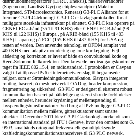
distributionsnetoperatører (EFRU, Eneksis), målerleverandører
(Sagemcom, Landis& Gyr) og chipleverandører (Maksim
Integrated, STMicroelectronics, Renesas) G3-PLC Alliance for at
fremme G3-PLC-teknologi. G3-PLC er lavlagsprotokollen for at
muliggøre storskala infrastruktur på elnettet. G3-PLC kan operere på
CENELEC a-bånd (35 Til 91 KHS) eller CENELEC B-bånd (98
KHS til 122 KHS) i Europa , på ARIB-bånd (155 KHS til 403
KHS) i Japan og på FCC (155 KHS til 487 KHS) for USA og
resten af verden. Den anvendte teknologi er OFDM samplet ved
400 KHS med adaptiv modulering og tone kortlægning. Fejl
afsløring og korrektion er lavet af både en convolutional kode og
Reed-Solomon fejlkorrektion. Den krævede medieadgangskontrol er
taget fra IEEE 802.15.4, en radiostandard. I protokollen er 6lavpan
valgt til at tilpasse IPv6 et internetnetværkslag til begrænsede
miljøer, som er Strømledningskommunikation. 6lavpan integrerer
routing, baseret på mesh netværk LOADng, header kompression,
fragmentering og sikkerhed. G3-PLC er designet til ekstremt robust
kommunikation baseret på pålidelige og stærkt sikrede forbindelser
mellem enheder, herunder krydsning af mellemspænding til
lavspændingstransformatorer. Ved brug af IPv6 muliggør G3-PLC
kommunikation mellem målere, gitteraktuatorer samt smarte
objekter. I December 2011 blev G3 PLC-teknologi anerkendt som
en international standard på ITU i Geneve, hvor den omtales som G.
9903, smalbånds ortogonal frekvensdelingsmultipleksende
kraftledningskommunikationstransceivere til G3-PLC-netværk.