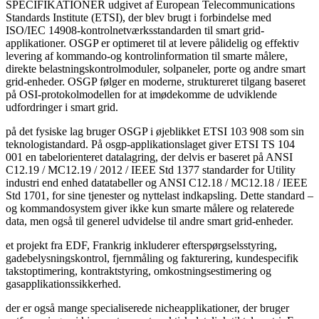
SPECIFIKATIONER udgivet af European Telecommunications
Standards Institute (ETSI), der blev brugt i forbindelse med
ISO/IEC 14908-kontrolnetværksstandarden til smart grid-
applikationer. OSGP er optimeret til at levere pålidelig og effektiv
levering af kommando-og kontrolinformation til smarte målere,
direkte belastningskontrolmoduler, solpaneler, porte og andre smart
grid-enheder. OSGP følger en moderne, struktureret tilgang baseret
på OSI-protokolmodellen for at imødekomme de udviklende
udfordringer i smart grid.
på det fysiske lag bruger OSGP i øjeblikket ETSI 103 908 som sin
teknologistandard. På osgp-applikationslaget giver ETSI TS 104
001 en tabelorienteret datalagring, der delvis er baseret på ANSI
C12.19 / MC12.19 / 2012 / IEEE Std 1377 standarder for Utility
industri end enhed datatabeller og ANSI C12.18 / MC12.18 / IEEE
Std 1701, for sine tjenester og nyttelast indkapsling. Dette standard –
og kommandosystem giver ikke kun smarte målere og relaterede
data, men også til generel udvidelse til andre smart grid-enheder.
et projekt fra EDF, Frankrig inkluderer efterspørgselsstyring,
gadebelysningskontrol, fjernmåling og fakturering, kundespecifik
takstoptimering, kontraktstyring, omkostningsestimering og
gasapplikationssikkerhed.
der er også mange specialiserede nicheapplikationer, der bruger