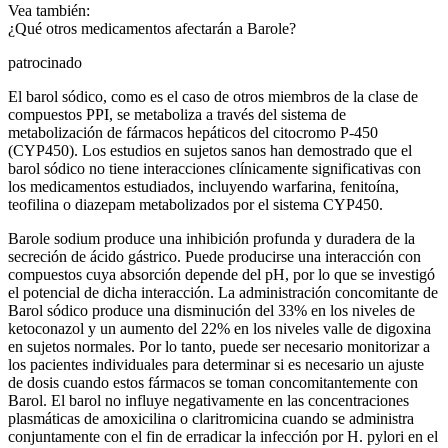
Vea también:
¿Qué otros medicamentos afectarán a Barole?
patrocinado
El barol sódico, como es el caso de otros miembros de la clase de
compuestos PPI, se metaboliza a través del sistema de
metabolización de fármacos hepáticos del citocromo P-450
(CYP450). Los estudios en sujetos sanos han demostrado que el
barol sódico no tiene interacciones clínicamente significativas con
los medicamentos estudiados, incluyendo warfarina, fenitoína,
teofilina o diazepam metabolizados por el sistema CYP450.
Barole sodium produce una inhibición profunda y duradera de la
secreción de ácido gástrico. Puede producirse una interacción con
compuestos cuya absorción depende del pH, por lo que se investigó
el potencial de dicha interacción. La administración concomitante de
Barol sódico produce una disminución del 33% en los niveles de
ketoconazol y un aumento del 22% en los niveles valle de digoxina
en sujetos normales. Por lo tanto, puede ser necesario monitorizar a
los pacientes individuales para determinar si es necesario un ajuste
de dosis cuando estos fármacos se toman concomitantemente con
Barol. El barol no influye negativamente en las concentraciones
plasmáticas de amoxicilina o claritromicina cuando se administra
conjuntamente con el fin de erradicar la infección por H. pylori en el