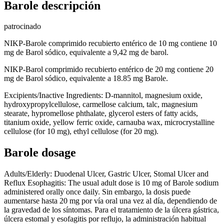
Barole descripción
patrocinado
NIKP-Barole comprimido recubierto entérico de 10 mg contiene 10
mg de Barol sódico, equivalente a 9,42 mg de barol.
NIKP-Barol comprimido recubierto entérico de 20 mg contiene 20
mg de Barol sódico, equivalente a 18.85 mg Barole.
Excipients/Inactive Ingredients: D-mannitol, magnesium oxide,
hydroxypropylcellulose, carmellose calcium, talc, magnesium
stearate, hypromellose phthalate, glycerol esters of fatty acids,
titanium oxide, yellow ferric oxide, carnauba wax, microcrystalline
cellulose (for 10 mg), ethyl cellulose (for 20 mg).
Barole dosage
Adults/Elderly: Duodenal Ulcer, Gastric Ulcer, Stomal Ulcer and
Reflux Esophagitis: The usual adult dose is 10 mg of Barole sodium
administered orally once daily. Sin embargo, la dosis puede
aumentarse hasta 20 mg por vía oral una vez al día, dependiendo de
la gravedad de los síntomas. Para el tratamiento de la úlcera gástrica,
úlcera estomal y esofagitis por reflujo, la administración habitual