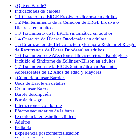
¿Qué es Barole?
Indicaciones de baroles
1.1 Curación de ERGE Erosiva o Ulcerosa en adultos
1.2 Mantenimiento de la Curación de ERGE Erosiva o
Ulcerosa en adultos
1,3 Tratamiento de la ERGE sintomática en adultos
1.4 Curación de Úlceras Duodenales en adultos
1,5 Erradicación de Helicobacter pylori para Reducir el Riesgo
de Recurrencia de Úlcera Duodenal en adultos
1.6 Tratamiento de Afecciones Hipersecretoras Patológicas,
Incluido el Síndrome de Zollinger-Ellison en adultos
1,7 Tratamiento de la ERGE Sintomática en Pacientes
Adolescentes de 12 Años de edad y Mayores
¿Cómo debo usar Barole?
Usos de Barole en detalles
Cómo usar Barole
Barole descripción
Barole dosage
Interacciones con barole
Efectos secundarios de la barra
Experiencia en estudios clínicos
Adultos
Pediatría
Experiencia postcomercialización