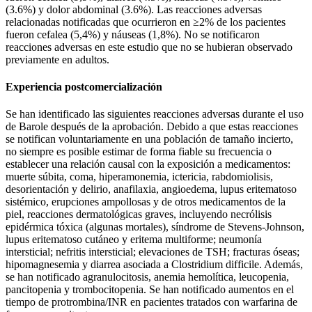
(3.6%) y dolor abdominal (3.6%). Las reacciones adversas
relacionadas notificadas que ocurrieron en ≥2% de los pacientes
fueron cefalea (5,4%) y náuseas (1,8%). No se notificaron
reacciones adversas en este estudio que no se hubieran observado
previamente en adultos.
Experiencia postcomercialización
Se han identificado las siguientes reacciones adversas durante el uso
de Barole después de la aprobación. Debido a que estas reacciones
se notifican voluntariamente en una población de tamaño incierto,
no siempre es posible estimar de forma fiable su frecuencia o
establecer una relación causal con la exposición a medicamentos:
muerte súbita, coma, hiperamonemia, ictericia, rabdomiolisis,
desorientación y delirio, anafilaxia, angioedema, lupus eritematoso
sistémico, erupciones ampollosas y de otros medicamentos de la
piel, reacciones dermatológicas graves, incluyendo necrólisis
epidérmica tóxica (algunas mortales), síndrome de Stevens-Johnson,
lupus eritematoso cutáneo y eritema multiforme; neumonía
intersticial; nefritis intersticial; elevaciones de TSH; fracturas óseas;
hipomagnesemia y diarrea asociada a Clostridium difficile. Además,
se han notificado agranulocitosis, anemia hemolítica, leucopenia,
pancitopenia y trombocitopenia. Se han notificado aumentos en el
tiempo de protrombina/INR en pacientes tratados con warfarina de