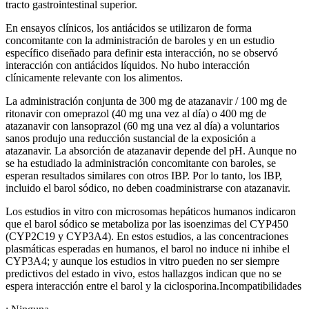
tracto gastrointestinal superior.
En ensayos clínicos, los antiácidos se utilizaron de forma
concomitante con la administración de baroles y en un estudio
específico diseñado para definir esta interacción, no se observó
interacción con antiácidos líquidos. No hubo interacción
clínicamente relevante con los alimentos.
La administración conjunta de 300 mg de atazanavir / 100 mg de
ritonavir con omeprazol (40 mg una vez al día) o 400 mg de
atazanavir con lansoprazol (60 mg una vez al día) a voluntarios
sanos produjo una reducción sustancial de la exposición a
atazanavir. La absorción de atazanavir depende del pH. Aunque no
se ha estudiado la administración concomitante con baroles, se
esperan resultados similares con otros IBP. Por lo tanto, los IBP,
incluido el barol sódico, no deben coadministrarse con atazanavir.
Los estudios in vitro con microsomas hepáticos humanos indicaron
que el barol sódico se metaboliza por las isoenzimas del CYP450
(CYP2C19 y CYP3A4). En estos estudios, a las concentraciones
plasmáticas esperadas en humanos, el barol no induce ni inhibe el
CYP3A4; y aunque los estudios in vitro pueden no ser siempre
predictivos del estado in vivo, estos hallazgos indican que no se
espera interacción entre el barol y la ciclosporina.Incompatibilidades