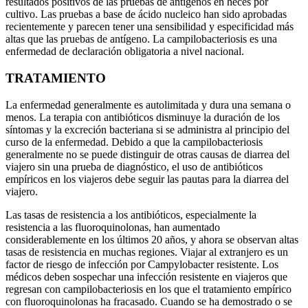
resultados positivos de las pruebas de antígenos en heces por
cultivo. Las pruebas a base de ácido nucleico han sido aprobadas
recientemente y parecen tener una sensibilidad y especificidad más
altas que las pruebas de antígeno. La campilobacteriosis es una
enfermedad de declaración obligatoria a nivel nacional.
TRATAMIENTO
La enfermedad generalmente es autolimitada y dura una semana o
menos. La terapia con antibióticos disminuye la duración de los
síntomas y la excreción bacteriana si se administra al principio del
curso de la enfermedad. Debido a que la campilobacteriosis
generalmente no se puede distinguir de otras causas de diarrea del
viajero sin una prueba de diagnóstico, el uso de antibióticos
empíricos en los viajeros debe seguir las pautas para la diarrea del
viajero.
Las tasas de resistencia a los antibióticos, especialmente la
resistencia a las fluoroquinolonas, han aumentado
considerablemente en los últimos 20 años, y ahora se observan altas
tasas de resistencia en muchas regiones. Viajar al extranjero es un
factor de riesgo de infección por Campylobacter resistente. Los
médicos deben sospechar una infección resistente en viajeros que
regresan con campilobacteriosis en los que el tratamiento empírico
con fluoroquinolonas ha fracasado. Cuando se ha demostrado o se