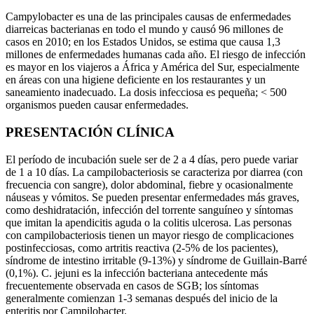
Campylobacter es una de las principales causas de enfermedades
diarreicas bacterianas en todo el mundo y causó 96 millones de
casos en 2010; en los Estados Unidos, se estima que causa 1,3
millones de enfermedades humanas cada año. El riesgo de infección
es mayor en los viajeros a África y América del Sur, especialmente
en áreas con una higiene deficiente en los restaurantes y un
saneamiento inadecuado. La dosis infecciosa es pequeña; < 500
organismos pueden causar enfermedades.
PRESENTACIÓN CLÍNICA
El período de incubación suele ser de 2 a 4 días, pero puede variar
de 1 a 10 días. La campilobacteriosis se caracteriza por diarrea (con
frecuencia con sangre), dolor abdominal, fiebre y ocasionalmente
náuseas y vómitos. Se pueden presentar enfermedades más graves,
como deshidratación, infección del torrente sanguíneo y síntomas
que imitan la apendicitis aguda o la colitis ulcerosa. Las personas
con campilobacteriosis tienen un mayor riesgo de complicaciones
postinfecciosas, como artritis reactiva (2-5% de los pacientes),
síndrome de intestino irritable (9-13%) y síndrome de Guillain-Barré
(0,1%). C. jejuni es la infección bacteriana antecedente más
frecuentemente observada en casos de SGB; los síntomas
generalmente comienzan 1-3 semanas después del inicio de la
enteritis por Campilobacter.