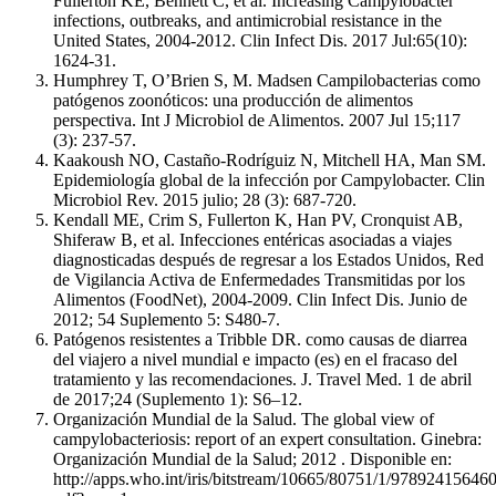
Fullerton KE, Bennett C, et al. Increasing Campylobacter
infections, outbreaks, and antimicrobial resistance in the
United States, 2004-2012. Clin Infect Dis. 2017 Jul:65(10):
1624-31.
Humphrey T, O’Brien S, M. Madsen Campilobacterias como
patógenos zoonóticos: una producción de alimentos
perspectiva. Int J Microbiol de Alimentos. 2007 Jul 15;117
(3): 237-57.
Kaakoush NO, Castaño-Rodríguiz N, Mitchell HA, Man SM.
Epidemiología global de la infección por Campylobacter. Clin
Microbiol Rev. 2015 julio; 28 (3): 687-720.
Kendall ME, Crim S, Fullerton K, Han PV, Cronquist AB,
Shiferaw B, et al. Infecciones entéricas asociadas a viajes
diagnosticadas después de regresar a los Estados Unidos, Red
de Vigilancia Activa de Enfermedades Transmitidas por los
Alimentos (FoodNet), 2004-2009. Clin Infect Dis. Junio de
2012; 54 Suplemento 5: S480-7.
Patógenos resistentes a Tribble DR. como causas de diarrea
del viajero a nivel mundial e impacto (es) en el fracaso del
tratamiento y las recomendaciones. J. Travel Med. 1 de abril
de 2017;24 (Suplemento 1): S6–12.
Organización Mundial de la Salud. The global view of
campylobacteriosis: report of an expert consultation. Ginebra:
Organización Mundial de la Salud; 2012 . Disponible en:
http://apps.who.int/iris/bitstream/10665/80751/1/97892415646