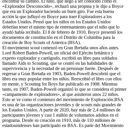
encontrar su camino. El niño, que llegó a ser conocido como el
«Explorador Desconocido», rechazó una propina y le dijo a Boyce
que era un Explorador haciendo un buen giro. Fue esta buena
acción la que influyó en Boyce para traer Exploradores a los
Estados Unidos. Pensó que los niños en los Estados Unidos
deberían tener el mismo tipo de entrenamiento que el niño que lo
ayudó había recibido. El 8 de febrero de 1910, Boyce presentó los
documentos de constitución en el Distrito de Columbia para la
creación de Boy Scouts of America (BSA).
El movimiento scout comenzó en Gran Bretaña unos años antes.
Lord Robert Baden-Powell, un oficial del Ejército británico y
experto explorador y cartógrafo, escribió un libro para soldados
llamado Aids to Scouting, que se centró en las habilidades de
supervivencia y la necesidad de un personaje fuerte. Después de
regresar a Gran Bretaña en 1903, Baden-Powell descubrió que el
libro era muy popular entre los niños. Reescribió el libro con ellos
en mente, y Scouting for Boys fue publicado en 1908. Mientras
tanto, en 1907, Baden-Powell organizó lo que se considera el primer
«campamento de exploradores», al que asistieron unos 22 niños.
Esto se ve como el comienzo del movimiento de Exploración.BSA
es una de las organizaciones juveniles y de scouts más grandes de
los Estados Unidos. A partir de 2020, hay más de 2,4 millones de
participantes jóvenes y casi 1 millón de voluntarios adultos en el
programa. Desde su creación en 1910, más de 110 millones de
estadounidenses han participado en BSA. Es parte del Movimiento