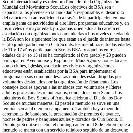
Scout internacional y es miembro fundador de la Organización
Mundial del Movimiento Scout.Los objetivos de BSA son »
capacitar a los jóvenes en la ciudadanía responsable, el desarrollo
del carácter y la autosuficiencia a través de la participación en una
amplia gama de actividades al aire libre, programas educativos y, en
los niveles de mayor edad, programas orientados a la carrera en
asociación con organizaciones comunitarias.»Los niveles de edad de
la BSA son los siguientes: los que están en el jardín de infantes hasta
el 5to grado participan en Cub Scouts, los miembros entre las edades
de 11 y 17 años participan en Scouts BSA, y aquellos entre las
edades de 14 (o 13 si se ha completado el 8vo grado) y 20 pueden
participar en Aventurarse y Explorar el Mar.Organizaciones locales
como clubes, iglesias, asociaciones cívicas y organizaciones
educativas están establecidas por la BSA para implementar el
programa en sus comunidades. Las unidades están dirigidas por
voluntarios designados por la organización de fletamento. Los
consejos locales apoyan a las unidades con voluntarios y líderes
adultos profesionales remunerados, conocidos como Scouts.Los
miembros de Boy Scouts of America celebran el Día de los Boy
Scouts de muchas maneras. El pastel a menudo se sirve en una
reunión semanal o en un campamento. También hay a menudo
ceremonias de banderas, la presentación de premios de avance,
noches de padres y banquetes azules y dorados de Cub Scout. El
Domingo Scout se celebra el domingo anterior al 8 de febrero, que a
menudo se marca con un servicio religioso seguido de un desayuno