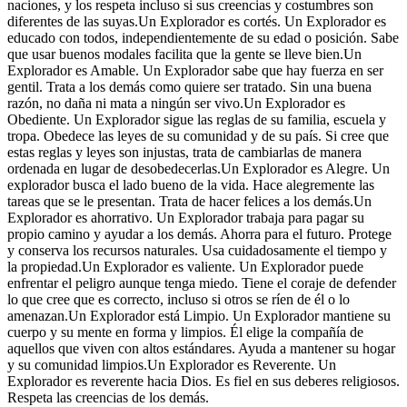
naciones, y los respeta incluso si sus creencias y costumbres son
diferentes de las suyas.Un Explorador es cortés. Un Explorador es
educado con todos, independientemente de su edad o posición. Sabe
que usar buenos modales facilita que la gente se lleve bien.Un
Explorador es Amable. Un Explorador sabe que hay fuerza en ser
gentil. Trata a los demás como quiere ser tratado. Sin una buena
razón, no daña ni mata a ningún ser vivo.Un Explorador es
Obediente. Un Explorador sigue las reglas de su familia, escuela y
tropa. Obedece las leyes de su comunidad y de su país. Si cree que
estas reglas y leyes son injustas, trata de cambiarlas de manera
ordenada en lugar de desobedecerlas.Un Explorador es Alegre. Un
explorador busca el lado bueno de la vida. Hace alegremente las
tareas que se le presentan. Trata de hacer felices a los demás.Un
Explorador es ahorrativo. Un Explorador trabaja para pagar su
propio camino y ayudar a los demás. Ahorra para el futuro. Protege
y conserva los recursos naturales. Usa cuidadosamente el tiempo y
la propiedad.Un Explorador es valiente. Un Explorador puede
enfrentar el peligro aunque tenga miedo. Tiene el coraje de defender
lo que cree que es correcto, incluso si otros se ríen de él o lo
amenazan.Un Explorador está Limpio. Un Explorador mantiene su
cuerpo y su mente en forma y limpios. Él elige la compañía de
aquellos que viven con altos estándares. Ayuda a mantener su hogar
y su comunidad limpios.Un Explorador es Reverente. Un
Explorador es reverente hacia Dios. Es fiel en sus deberes religiosos.
Respeta las creencias de los demás.