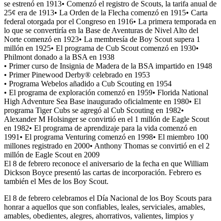
se estrenó en 1913• Comenzó el registro de Scouts, la tarifa anual de
25¢ era de 1913• La Orden de la Flecha comenzó en 1915• Carta
federal otorgada por el Congreso en 1916• La primera temporada en
lo que se convertiría en la Base de Aventuras de Nivel Alto del
Norte comenzó en 1923• La membresía de Boy Scout supera 1
millón en 1925• El programa de Cub Scout comenzó en 1930•
Philmont donado a la BSA en 1938
• Primer curso de Insignia de Madera de la BSA impartido en 1948
• Primer Pinewood Derby® celebrado en 1953
• Programa Webelos añadido a Cub Scouting en 1954
• El programa de exploración comenzó en 1959• Florida National
High Adventure Sea Base inaugurado oficialmente en 1980• El
programa Tiger Cubs se agregó al Cub Scouting en 1982•
Alexander M Holsinger se convirtió en el 1 millón de Eagle Scout
en 1982• El programa de aprendizaje para la vida comenzó en
1991• El programa Venturing comenzó en 1998• El miembro 100
millones registrado en 2000• Anthony Thomas se convirtió en el 2
millón de Eagle Scout en 2009
El 8 de febrero reconoce el aniversario de la fecha en que William
Dickson Boyce presentó las cartas de incorporación. Febrero es
también el Mes de los Boy Scout.
El 8 de febrero celebramos el Día Nacional de los Boy Scouts para
honrar a aquellos que son confiables, leales, serviciales, amables,
amables, obedientes, alegres, ahorrativos, valientes, limpios y