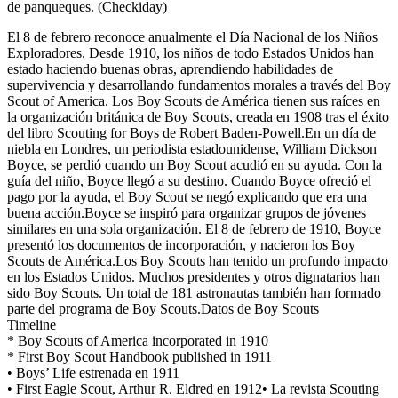
de panqueques. (Checkiday)
El 8 de febrero reconoce anualmente el Día Nacional de los Niños
Exploradores. Desde 1910, los niños de todo Estados Unidos han
estado haciendo buenas obras, aprendiendo habilidades de
supervivencia y desarrollando fundamentos morales a través del Boy
Scout of America. Los Boy Scouts de América tienen sus raíces en
la organización británica de Boy Scouts, creada en 1908 tras el éxito
del libro Scouting for Boys de Robert Baden-Powell.En un día de
niebla en Londres, un periodista estadounidense, William Dickson
Boyce, se perdió cuando un Boy Scout acudió en su ayuda. Con la
guía del niño, Boyce llegó a su destino. Cuando Boyce ofreció el
pago por la ayuda, el Boy Scout se negó explicando que era una
buena acción.Boyce se inspiró para organizar grupos de jóvenes
similares en una sola organización. El 8 de febrero de 1910, Boyce
presentó los documentos de incorporación, y nacieron los Boy
Scouts de América.Los Boy Scouts han tenido un profundo impacto
en los Estados Unidos. Muchos presidentes y otros dignatarios han
sido Boy Scouts. Un total de 181 astronautas también han formado
parte del programa de Boy Scouts.Datos de Boy Scouts
Timeline
* Boy Scouts of America incorporated in 1910
* First Boy Scout Handbook published in 1911
• Boys’ Life estrenada en 1911
• First Eagle Scout, Arthur R. Eldred en 1912• La revista Scouting