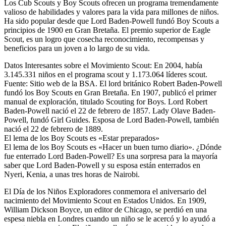
Los Cub Scouts y Boy Scouts ofrecen un programa tremendamente
valioso de habilidades y valores para la vida para millones de niños.
Ha sido popular desde que Lord Baden-Powell fundó Boy Scouts a
principios de 1900 en Gran Bretaña. El premio superior de Eagle
Scout, es un logro que cosecha reconocimiento, recompensas y
beneficios para un joven a lo largo de su vida.
Datos Interesantes sobre el Movimiento Scout: En 2004, había
3.145.331 niños en el programa scout y 1.173.064 líderes scout.
Fuente: Sitio web de la BSA. El lord británico Robert Baden-Powell
fundó los Boy Scouts en Gran Bretaña. En 1907, publicó el primer
manual de exploración, titulado Scouting for Boys. Lord Robert
Baden-Powell nació el 22 de febrero de 1857. Lady Olave Baden-
Powell, fundó Girl Guides. Esposa de Lord Baden-Powell, también
nació el 22 de febrero de 1889.
El lema de los Boy Scouts es «Estar preparados»
El lema de los Boy Scouts es «Hacer un buen turno diario». ¿Dónde
fue enterrado Lord Baden-Powell? Es una sorpresa para la mayoría
saber que Lord Baden-Powell y su esposa están enterrados en
Nyeri, Kenia, a unas tres horas de Nairobi.
El Día de los Niños Exploradores conmemora el aniversario del
nacimiento del Movimiento Scout en Estados Unidos. En 1909,
William Dickson Boyce, un editor de Chicago, se perdió en una
espesa niebla en Londres cuando un niño se le acercó y lo ayudó a