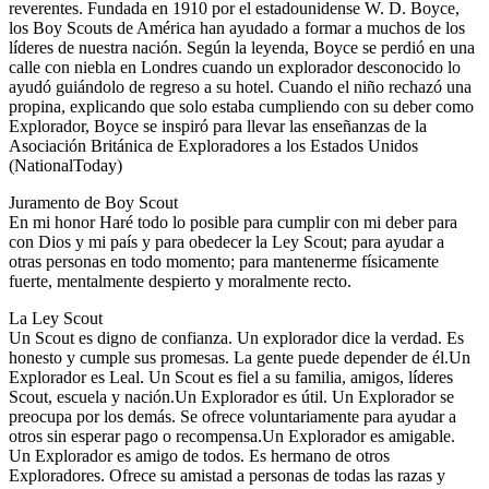
reverentes. Fundada en 1910 por el estadounidense W. D. Boyce,
los Boy Scouts de América han ayudado a formar a muchos de los
líderes de nuestra nación. Según la leyenda, Boyce se perdió en una
calle con niebla en Londres cuando un explorador desconocido lo
ayudó guiándolo de regreso a su hotel. Cuando el niño rechazó una
propina, explicando que solo estaba cumpliendo con su deber como
Explorador, Boyce se inspiró para llevar las enseñanzas de la
Asociación Británica de Exploradores a los Estados Unidos
(NationalToday)
Juramento de Boy Scout
En mi honor Haré todo lo posible para cumplir con mi deber para
con Dios y mi país y para obedecer la Ley Scout; para ayudar a
otras personas en todo momento; para mantenerme físicamente
fuerte, mentalmente despierto y moralmente recto.
La Ley Scout
Un Scout es digno de confianza. Un explorador dice la verdad. Es
honesto y cumple sus promesas. La gente puede depender de él.Un
Explorador es Leal. Un Scout es fiel a su familia, amigos, líderes
Scout, escuela y nación.Un Explorador es útil. Un Explorador se
preocupa por los demás. Se ofrece voluntariamente para ayudar a
otros sin esperar pago o recompensa.Un Explorador es amigable.
Un Explorador es amigo de todos. Es hermano de otros
Exploradores. Ofrece su amistad a personas de todas las razas y