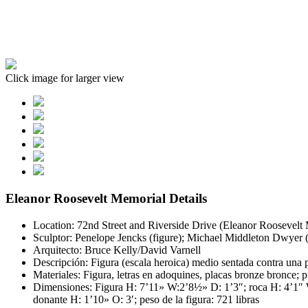
Click image for larger view
Eleanor Roosevelt Memorial Details
Location: 72nd Street and Riverside Drive (Eleanor Roosevelt
Sculptor: Penelope Jencks (figure); Michael Middleton Dwyer (
Arquitecto: Bruce Kelly/David Varnell
Descripción: Figura (escala heroica) medio sentada contra una p
Materiales: Figura, letras en adoquines, placas bronze bronce; p
Dimensiones: Figura H: 7’11» W:2’8½» D: 1’3″; roca H: 4’1″ W:
donante H: 1’10» O: 3′; peso de la figura: 721 libras