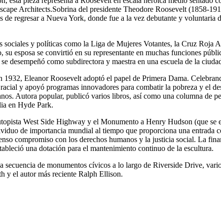
 esta pieza representa a Roosevelt en escala heroica medio sentado con
dscape Architects.Sobrina del presidente Theodore Roosevelt (1858-19
s de regresar a Nueva York, donde fue a la vez debutante y voluntaria 
 sociales y políticas como la Liga de Mujeres Votantes, la Cruz Roja A
o, su esposa se convirtió en su representante en muchas funciones públic
se desempeñó como subdirectora y maestra en una escuela de la ciuda
en 1932, Eleanor Roosevelt adoptó el papel de Primera Dama. Celebran
ad racial y apoyó programas innovadores para combatir la pobreza y el d
os. Autora popular, publicó varios libros, así como una columna de pe
lia en Hyde Park.
la autopista West Side Highway y el Monumento a Henry Hudson (que se e
viduo de importancia mundial al tiempo que proporciona una entrada ce
tenso compromiso con los derechos humanos y la justicia social. La fi
leció una dotación para el mantenimiento continuo de la escultura.
 secuencia de monumentos cívicos a lo largo de Riverside Drive, varios
h y el autor más reciente Ralph Ellison.