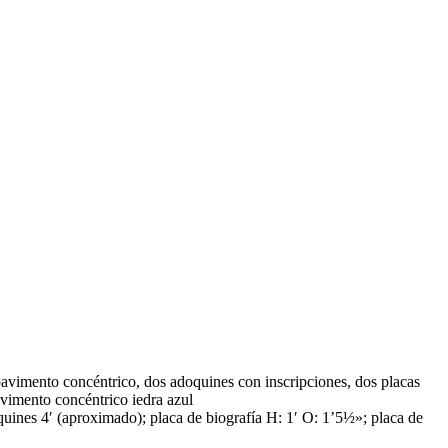
 pavimento concéntrico, dos adoquines con inscripciones, dos placas
avimento concéntrico iedra azul
uines 4′ (aproximado); placa de biografía H: 1′ O: 1’5½»; placa de