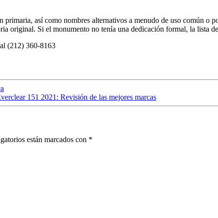
rimaria, así como nombres alternativos a menudo de uso común o pop
ia original. Si el monumento no tenía una dedicación formal, la lista del
al (212) 360-8163
ca
verclear 151 2021: Revisión de las mejores marcas
gatorios están marcados con
*