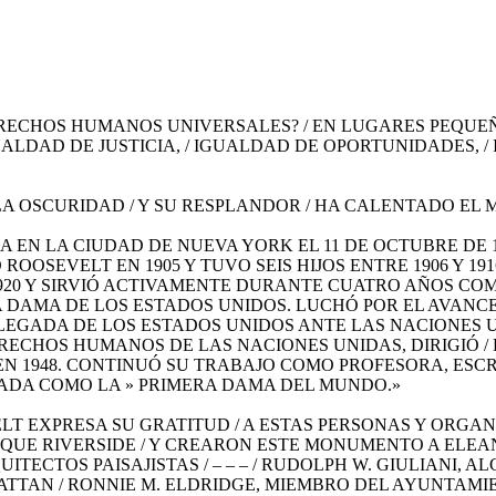
RECHOS HUMANOS UNIVERSALES? / EN LUGARES PEQUEÑO
LDAD DE JUSTICIA, / IGUALDAD DE OPORTUNIDADES, / I
OSCURIDAD / Y SU RESPLANDOR / HA CALENTADO EL MUNDO
IDA EN LA CIUDAD DE NUEVA YORK EL 11 DE OCTUBRE DE
OOSEVELT EN 1905 Y TUVO SEIS HIJOS ENTRE 1906 Y 19
920 Y SIRVIÓ ACTIVAMENTE DURANTE CUATRO AÑOS COM
 DAMA DE LOS ESTADOS UNIDOS. LUCHÓ POR EL AVANCE 
EGADA DE LOS ESTADOS UNIDOS ANTE LAS NACIONES UN
ERECHOS HUMANOS DE LAS NACIONES UNIDAS, DIRIGIÓ 
N 1948. CONTINUÓ SU TRABAJO COMO PROFESORA, ESC
RDADA COMO LA » PRIMERA DAMA DEL MUNDO.»
 EXPRESA SU GRATITUD / A ESTAS PERSONAS Y ORGANI
UE RIVERSIDE / Y CREARON ESTE MONUMENTO A ELEANOR
ITECTOS PAISAJISTAS / – – – / RUDOLPH W. GIULIANI, 
TAN / RONNIE M. ELDRIDGE, MIEMBRO DEL AYUNTAMIENTO