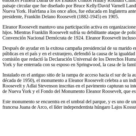
entonces Primera Dama de los Estados Unidos Hillary Rodham Clinton,
paisaje circular que fue diseñado por Bruce Kelly/David Varnell Lan
Nueva York. Huérfana a los once años, fue educada en Inglaterra ante
presidente, Franklin Delano Roosevelt (1882-1945) en 1905.
Eleanor Roosevelt mantuvo una participación activa en organizaciones
hijos. Mientras Franklin Roosevelt sufría su debilitante ataque de poli
Convención Nacional Demócrata de 1924. Eleanor Roosevelt incluso 
Después de ayudar en la exitosa campaña presidencial de su marido 
públicas en el país y en el extranjero, defendió la causa de la iguald
comisión que redactó la Declaración Universal de los Derechos Human
York y fue enterrada con su esposo en Springwood, la casa de la fami
Instalado en el antiguo sitio de la rampa de acceso hacia el sur de 
década de 1950), el monumento a Eleanor Roosevelt celebra a un indi
Roosevelt y Adlai Stevenson inscritas en el pavimento capturan su in
de Nueva York y el Fondo del Monumento Eleanor Roosevelt, que estab
Este monumento se encuentra en el umbral del parque, y es uno de una
francesa Juana de Arco, el líder independentista húngaro Lajos Kossut