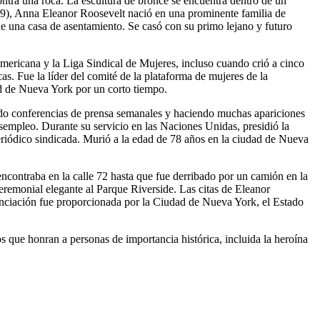
tra una roca. La escultura de bronce se encuentra dentro de un
19), Anna Eleanor Roosevelt nació en una prominente familia de
de una casa de asentamiento. Se casó con su primo lejano y futuro
mericana y la Liga Sindical de Mujeres, incluso cuando crió a cinco
as. Fue la líder del comité de la plataforma de mujeres de la
d de Nueva York por un corto tiempo.
do conferencias de prensa semanales y haciendo muchas apariciones
esempleo. Durante su servicio en las Naciones Unidas, presidió la
riódico sindicada. Murió a la edad de 78 años en la ciudad de Nueva
ncontraba en la calle 72 hasta que fue derribado por un camión en la
remonial elegante al Parque Riverside. Las citas de Eleanor
nanciación fue proporcionada por la Ciudad de Nueva York, el Estado
 que honran a personas de importancia histórica, incluida la heroína