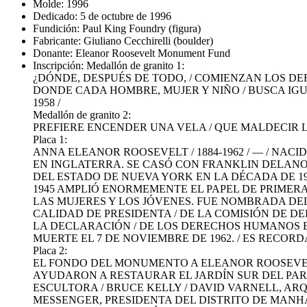
Molde: 1996
Dedicado: 5 de octubre de 1996
Fundición: Paul King Foundry (figura)
Fabricante: Giuliano Cecchirelli (boulder)
Donante: Eleanor Roosevelt Monument Fund
Inscripción: Medallón de granito 1:
¿DÓNDE, DESPUÉS DE TODO, / COMIENZAN LOS DE
DONDE CADA HOMBRE, MUJER Y NIÑO / BUSCA IGUA
1958 /
Medallón de granito 2:
PREFIERE ENCENDER UNA VELA / QUE MALDECIR LA 
Placa 1:
ANNA ELEANOR ROOSEVELT / 1884-1962 / — / NAC
EN INGLATERRA. SE CASÓ CON FRANKLIN DELANO R
DEL ESTADO DE NUEVA YORK EN LA DÉCADA DE 1
1945 AMPLIÓ ENORMEMENTE EL PAPEL DE PRIMERA
LAS MUJERES Y LOS JÓVENES. FUE NOMBRADA DEL
CALIDAD DE PRESIDENTA / DE LA COMISIÓN DE D
LA DECLARACIÓN / DE LOS DERECHOS HUMANOS E
MUERTE EL 7 DE NOVIEMBRE DE 1962. / ES RECO
Placa 2:
EL FONDO DEL MONUMENTO A ELEANOR ROOSEVELT
AYUDARON A RESTAURAR EL JARDÍN SUR DEL PARQ
ESCULTORA / BRUCE KELLY / DAVID VARNELL, ARQU
MESSENGER, PRESIDENTA DEL DISTRITO DE MANHAT