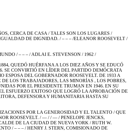
S, CERCA DE CASA / TALES SON LOS LUGARES /
GUALDAD DE DIGNIDAD. / – – – /ELEANOR ROOSEVELT /
 / – – – / ADLAI E. STEVENSON / 1962 /
 1884, QUEDÓ HUÉRFANA A LOS DIEZ AÑOS Y SE EDUCÓ
16. SE CONVIRTIÓ EN LÍDER DEL PARTIDO DEMÓCRATA
O ESPOSA DEL GOBERNADOR ROOSEVELT. DE 1933 A
DE LOS TRABAJADORES, LAS MINORÍAS , LOS POBRES,
IDAS POR EL PRESIDENTE TRUMAN EN 1946. EN SU
/ EL ESFUERZO EXITOSO QUE LOGRÓ LA APROBACIÓN DE
RITORA, DEFENSORA Y HUMANITARIA HASTA SU
ZACIONES POR LA GENEROSIDAD Y EL TALENTO / QUE
 ROOSEVELT. / — / / — / PENELOPE JENCKS,
ALCALDE DE LA CIUDAD DE NUEVA YORK / RUTH W.
 / – – – / HENRY J. STERN, COMISIONADO DE