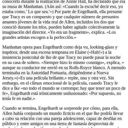
conocerlo durante la realización de Annie Hall, ha declarado que era
su musa de Manhattan. (Aún así: «Cuando la escuché decir eso, yo
estaba como,’ Lo que sea.'») Por parte de Engelhardt, ella presume
que Tracy es un compuesto y que cualquier número de presuntos
amantes jóvenes de la vida real de Allen, incluidos los dos que
conoció durante los tríos, pueden haber agitado colectivamente la
imaginación del director. «Yo era un fragmento», explica. «Los
grandes artistas escogen a la perfección.»
Manhattan opera para Engelhardt como deja vu, looking-glass y
trapdoor, desde una escena temprana en Elaine («Hah!») a la
insistencia postcoital de Ike de que Tracy no puede pasar la noche
en su casa de soltero. «Siempre hizo lo mismo conmigo», explica, »
aunque su conductor me envió en su Rolls-Royce blanco. A menudo
terminaba en la Autoridad Portuaria, dirigiéndome a Nueva
Jersey.»(«Es una película brillante,» repite, una y otra vez. Sin
embargo, en el clímax emocional de la película, cuando Tracy le
dice a Ike «no todo el mundo se corrompe; hay que tener un poco de
fe», Engelhardt está irónicamente unilusionado: «Por supuesto, no
tenía fe en nadie.»
Cuando se termina, Engelhardt se sorprende por cómo, para ella,
Allen había conjurado un mundo ficticio en el que Ike podría llevar
a cabo su relación con una pareja adolescente, capaz de desfilar en
público y entre amigos en una tierra de fantasía desprovista de