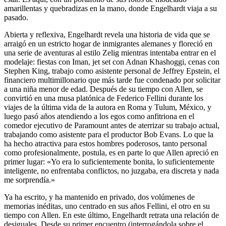
amarillentas y quebradizas en la mano, donde Engelhardt viaja a su
pasado.
Abierta y reflexiva, Engelhardt revela una historia de vida que se
arraigó en un estricto hogar de inmigrantes alemanes y floreció en
una serie de aventuras al estilo Zelig mientras intentaba entrar en el
modelaje: fiestas con Iman, jet set con Adnan Khashoggi, cenas con
Stephen King, trabajo como asistente personal de Jeffrey Epstein, el
financiero multimillonario que más tarde fue condenado por solicitar
a una niña menor de edad. Después de su tiempo con Allen, se
convirtió en una musa platónica de Federico Fellini durante los
viajes de la última vida de la autora en Roma y Tulum, México, y
luego pasó años atendiendo a los egos como anfitriona en el
comedor ejecutivo de Paramount antes de aterrizar su trabajo actual,
trabajando como asistente para el productor Bob Evans. Lo que la
ha hecho atractiva para estos hombres poderosos, tanto personal
como profesionalmente, postula, es en parte lo que Allen apreció en
primer lugar: «Yo era lo suficientemente bonita, lo suficientemente
inteligente, no enfrentaba conflictos, no juzgaba, era discreta y nada
me sorprendía.»
Ya ha escrito, y ha mantenido en privado, dos volúmenes de
memorias inéditas, uno centrado en sus años Fellini, el otro en su
tiempo con Allen. En este último, Engelhardt retrata una relación de
desiguales. Desde su primer encuentro (interrogándola sobre el