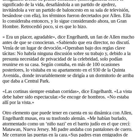
significado de la vida, desafiándola a un partido de ajedrez,
invitándola a ver un partido de baloncesto en su sala de televisión,
besándose con ella), los términos fueron decretados por Allen. Ella
lo consideraba entonces, y lo sigue considerando ahora, un Gran
Hombre. Retrocedió poco, si es que lo hizo.
» Era un placer, agradable», dice Engelhardt, un fan de Allen mucho
antes de que se conocieran. «Sabiendo que era director, no discutí.
Venía de un lugar de devoción.»Operaban bajo dos reglas clave
tácitas: No habría ninguna discusión sobre su trabajo y, debido a la
presunta necesidad de privacidad de la celebridad, solo podían
reunirse en su casa. Según contaba, en más de 100 ocasiones
posteriores, lo visitaba en su apartamento en el 930 de la Quinta
Avenida., donde invariablemente se dirigía a un dormitorio de arriba
que daba a Central Park.
«Las cortinas siempre estaban corridas», dice Engelhardt. «La vista
debe haber sido espectacular.»Se encoge de hombros. «No estaba
allí por la vista.»
Otro elemento que puede tener en cuenta en su dinámica con Allen,
Engelhardt musas, era su trasfondo alemán. «Me habían burlado,
atormentado como un ‘niño nazi’ en el barrio judío en el que crecí:
Matawan, Nueva Jersey. Mi padre andaba con pantalones de cuero.
Me cerraron las puertas en la cara.»Sus padres eran emigrados de