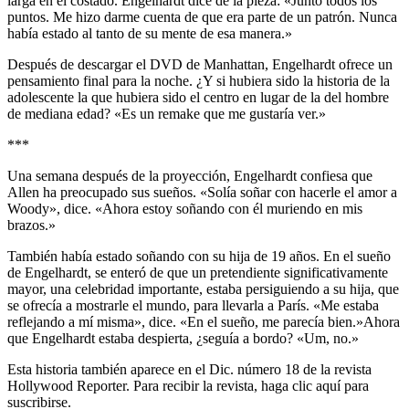
larga en el costado. Engelhardt dice de la pieza: «Juntó todos los
puntos. Me hizo darme cuenta de que era parte de un patrón. Nunca
había estado al tanto de su mente de esa manera.»
Después de descargar el DVD de Manhattan, Engelhardt ofrece un
pensamiento final para la noche. ¿Y si hubiera sido la historia de la
adolescente la que hubiera sido el centro en lugar de la del hombre
de mediana edad? «Es un remake que me gustaría ver.»
***
Una semana después de la proyección, Engelhardt confiesa que
Allen ha preocupado sus sueños. «Solía soñar con hacerle el amor a
Woody», dice. «Ahora estoy soñando con él muriendo en mis
brazos.»
También había estado soñando con su hija de 19 años. En el sueño
de Engelhardt, se enteró de que un pretendiente significativamente
mayor, una celebridad importante, estaba persiguiendo a su hija, que
se ofrecía a mostrarle el mundo, para llevarla a París. «Me estaba
reflejando a mí misma», dice. «En el sueño, me parecía bien.»Ahora
que Engelhardt estaba despierta, ¿seguía a bordo? «Um, no.»
Esta historia también aparece en el Dic. número 18 de la revista
Hollywood Reporter. Para recibir la revista, haga clic aquí para
suscribirse.