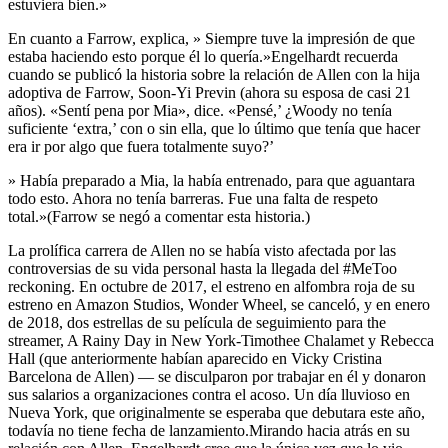
estuviera bien.»
En cuanto a Farrow, explica, » Siempre tuve la impresión de que
estaba haciendo esto porque él lo quería.»Engelhardt recuerda
cuando se publicó la historia sobre la relación de Allen con la hija
adoptiva de Farrow, Soon-Yi Previn (ahora su esposa de casi 21
años). «Sentí pena por Mia», dice. «Pensé,’ ¿Woody no tenía
suficiente ‘extra,’ con o sin ella, que lo último que tenía que hacer
era ir por algo que fuera totalmente suyo?’
» Había preparado a Mia, la había entrenado, para que aguantara
todo esto. Ahora no tenía barreras. Fue una falta de respeto
total.»(Farrow se negó a comentar esta historia.)
La prolífica carrera de Allen no se había visto afectada por las
controversias de su vida personal hasta la llegada del #MeToo
reckoning. En octubre de 2017, el estreno en alfombra roja de su
estreno en Amazon Studios, Wonder Wheel, se canceló, y en enero
de 2018, dos estrellas de su película de seguimiento para the
streamer, A Rainy Day in New York-Timothee Chalamet y Rebecca
Hall (que anteriormente habían aparecido en Vicky Cristina
Barcelona de Allen) — se disculparon por trabajar en él y donaron
sus salarios a organizaciones contra el acoso. Un día lluvioso en
Nueva York, que originalmente se esperaba que debutara este año,
todavía no tiene fecha de lanzamiento.Mirando hacia atrás en su