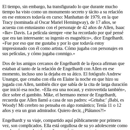
El tiempo, sin embargo, ha transfigurado lo que durante mucho
tiempo ha visto como un monumento secreto y tácito a su relación
en ese entonces todavía en curso: Manhattan de 1979, en la que
Tracy (nominada al Oscar Mariel Hemingway), de 17 años, se
acuesta con entusiasmo con el personaje de 42 años de Allen, Isaac
«Ike» Davis. La película siempre «me ha recordado por qué pensé
que era tan interesante: su ingenio es magnético», dice Engelhardt.
«Fue por eso que me gustaba y por lo que todavía estoy
impresionado con él como artista. Cómo jugaba con personajes en
sus películas, y cómo jugaba conmigo.»
Dos de los amigos cercanos de Engelhardt de la época afirman que
estaban al tanto de la relación de Engelhardt con Allen en ese
momento, incluso uno la dejaba en su ático. El fotógrafo Andrew
Unangst, que cenaba con ella en Elaine la noche en que hizo su
jugada con Allen, también dice que sabía de la cita de larga duración
que inició esa noche. «Ella era una nocaut, y extrovertida también»,
dice sobre el gambito. Mike, el hermano menor de Engelhardt,
recuerda que Allen llamó a casa de sus padres: «Gritaba:’ ¡Babi, es
Woody! Mi cerebro no pensaba en algo romántico; Tenía 11 o 12
años y era un gran admirador. Quiero decir, ¿Plátanos?!»
Engelhardt y su viaje, compartido aquí públicamente por primera
vez, son complicados. Ella está orgullosa de su yo adolescente como