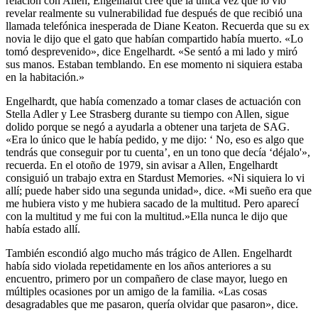
relación con Allen, Engelhardt cree que la única vez que lo vio
revelar realmente su vulnerabilidad fue después de que recibió una
llamada telefónica inesperada de Diane Keaton. Recuerda que su ex
novia le dijo que el gato que habían compartido había muerto. «Lo
tomó desprevenido», dice Engelhardt. «Se sentó a mi lado y miró
sus manos. Estaban temblando. En ese momento ni siquiera estaba
en la habitación.»
Engelhardt, que había comenzado a tomar clases de actuación con
Stella Adler y Lee Strasberg durante su tiempo con Allen, sigue
dolido porque se negó a ayudarla a obtener una tarjeta de SAG.
«Era lo único que le había pedido, y me dijo: ‘ No, eso es algo que
tendrás que conseguir por tu cuenta’, en un tono que decía ‘déjalo'»,
recuerda. En el otoño de 1979, sin avisar a Allen, Engelhardt
consiguió un trabajo extra en Stardust Memories. «Ni siquiera lo vi
allí; puede haber sido una segunda unidad», dice. «Mi sueño era que
me hubiera visto y me hubiera sacado de la multitud. Pero aparecí
con la multitud y me fui con la multitud.»Ella nunca le dijo que
había estado allí.
También escondió algo mucho más trágico de Allen. Engelhardt
había sido violada repetidamente en los años anteriores a su
encuentro, primero por un compañero de clase mayor, luego en
múltiples ocasiones por un amigo de la familia. «Las cosas
desagradables que me pasaron, quería olvidar que pasaron», dice.