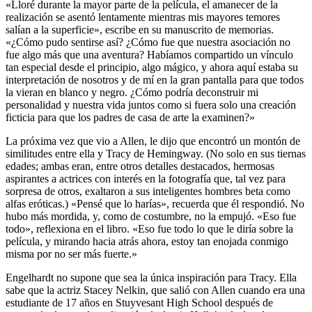
«Lloré durante la mayor parte de la película, el amanecer de la
realización se asentó lentamente mientras mis mayores temores
salían a la superficie», escribe en su manuscrito de memorias.
«¿Cómo pudo sentirse así? ¿Cómo fue que nuestra asociación no
fue algo más que una aventura? Habíamos compartido un vínculo
tan especial desde el principio, algo mágico, y ahora aquí estaba su
interpretación de nosotros y de mí en la gran pantalla para que todos
la vieran en blanco y negro. ¿Cómo podría deconstruir mi
personalidad y nuestra vida juntos como si fuera solo una creación
ficticia para que los padres de casa de arte la examinen?»
La próxima vez que vio a Allen, le dijo que encontró un montón de
similitudes entre ella y Tracy de Hemingway. (No solo en sus tiernas
edades; ambas eran, entre otros detalles destacados, hermosas
aspirantes a actrices con interés en la fotografía que, tal vez para
sorpresa de otros, exaltaron a sus inteligentes hombres beta como
alfas eróticas.) «Pensé que lo harías», recuerda que él respondió. No
hubo más mordida, y, como de costumbre, no la empujó. «Eso fue
todo», reflexiona en el libro. «Eso fue todo lo que le diría sobre la
película, y mirando hacia atrás ahora, estoy tan enojada conmigo
misma por no ser más fuerte.»
Engelhardt no supone que sea la única inspiración para Tracy. Ella
sabe que la actriz Stacey Nelkin, que salió con Allen cuando era una
estudiante de 17 años en Stuyvesant High School después de