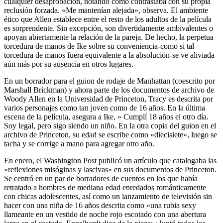
cualquier desaprobación, notando cómo contrastaba con su propia
reclusión forzada. «Me mantenían alejada», observa. El ambiente
ético que Allen establece entre el resto de los adultos de la película
es sorprendente. Sin excepción, son divertidamente ambivalentes o
apoyan abiertamente la relación de la pareja. De hecho, la perpetua
torcedura de manos de Ike sobre su conveniencia-como si tal
torcedura de manos fuera equivalente a la absolución-se ve aliviada
aún más por su ausencia en otros lugares.
En un borrador para el guion de rodaje de Manhattan (coescrito por
Marshall Brickman) y ahora parte de los documentos de archivo de
Woody Allen en la Universidad de Princeton, Tracy es descrita por
varios personajes como tan joven como de 16 años. En la última
escena de la película, asegura a Ike, » Cumplí 18 años el otro día.
Soy legal, pero sigo siendo un niño. En la otra copia del guion en el
archivo de Princeton, su edad se escribe como «diecisiete», luego se
tacha y se corrige a mano para agregar otro año.
En enero, el Washington Post publicó un artículo que catalogaba las
«reflexiones misóginas y lascivas» en sus documentos de Princeton.
Se centró en un par de borradores de cuentos en los que había
retratado a hombres de mediana edad enredados románticamente
con chicas adolescentes, así como un lanzamiento de televisión sin
hacer con una niña de 16 años descrita como «una rubia sexy
llameante en un vestido de noche rojo escotado con una abertura