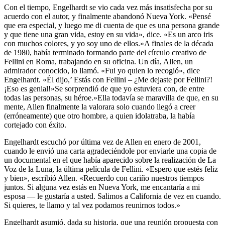
Con el tiempo, Engelhardt se vio cada vez más insatisfecha por su
acuerdo con el autor, y finalmente abandonó Nueva York. «Pensé
que era especial, y luego me di cuenta de que es una persona grande
y que tiene una gran vida, estoy en su vida», dice. «Es un arco iris
con muchos colores, y yo soy uno de ellos.»A finales de la década
de 1980, había terminado formando parte del círculo creativo de
Fellini en Roma, trabajando en su oficina. Un día, Allen, un
admirador conocido, lo llamó. «Fui yo quien lo recogió», dice
Engelhardt. «Él dijo,’ Estás con Fellini – ¿Me dejaste por Fellini?!
¡Eso es genial!»Se sorprendió de que yo estuviera con, de entre
todas las personas, su héroe.»Ella todavía se maravilla de que, en su
mente, Allen finalmente la valorara solo cuando llegó a creer
(erróneamente) que otro hombre, a quien idolatraba, la había
cortejado con éxito.
Engelhardt escuchó por última vez de Allen en enero de 2001,
cuando le envió una carta agradeciéndole por enviarle una copia de
un documental en el que había aparecido sobre la realización de La
Voz de la Luna, la última película de Fellini. «Espero que estés feliz
y bien», escribió Allen. «Recuerdo con cariño nuestros tiempos
juntos. Si alguna vez estás en Nueva York, me encantaría a mi
esposa — le gustaría a usted. Salimos a California de vez en cuando.
Si quieres, te llamo y tal vez podamos reunirnos todos.»
Engelhardt asumió, dada su historia, que una reunión propuesta con