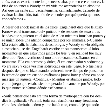
atrás, eso es exactamente lo que necesitaba, pero en ese entonces, la
idea de no tener a Woody en mi vida me aterrorizaba en absoluto.
Así que me senté allí, pacientemente, calmadamente, tratando de
evaluar la situación, tratando de entender por qué quería que nos
conociéramos.»
A pesar del shock inicial de los celos, Engelhardt dice que le gustó
Farrow en el transcurso del» puñado » de sesiones de sexo a tres
bandas que siguieron en el ático de Allen mientras fumaban porros y
se unían sobre una afición compartida por los animales. («Cuando
Mia estaba allí, hablábamos de astrología, y Woody se vio obligado
a escuchar», se ríe. Engelhardt escribe en su manuscrito: «Hubo
momentos en que estuvimos juntos los tres, y en realidad fue muy
divertido. Nos divertimos el uno al otro cuando estábamos en el
momento. Ella era hermosa y dulce, él era encantador y seductor, y
yo era sexy y cada vez más sofisticada en este juego. No fue hasta
después de que se hizo cuando realmente tuve tiempo de pensar en
lo retorcido que era cuando estábamos juntos how y cómo era poco
más que un juguete.»Continúa,» Mientras estábamos juntos, todo
era un juego que estaba siendo operado únicamente por Woody, por
lo que nunca sabíamos dónde estábamos.»
«Solía pensar que esto era una forma de madre-padre con los dos»,
dice Engelhardt. «Para mí, toda esa relación era muy freudiana:
cómo los admiraba, cómo ya me había roto, cómo dejé que todo