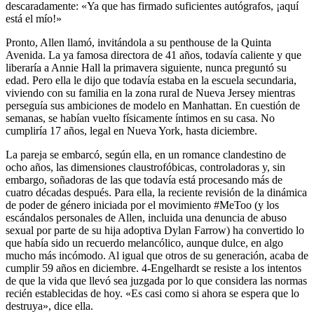
descaradamente: «Ya que has firmado suficientes autógrafos, ¡aquí
está el mío!»
Pronto, Allen llamó, invitándola a su penthouse de la Quinta
Avenida. La ya famosa directora de 41 años, todavía caliente y que
liberaría a Annie Hall la primavera siguiente, nunca preguntó su
edad. Pero ella le dijo que todavía estaba en la escuela secundaria,
viviendo con su familia en la zona rural de Nueva Jersey mientras
perseguía sus ambiciones de modelo en Manhattan. En cuestión de
semanas, se habían vuelto físicamente íntimos en su casa. No
cumpliría 17 años, legal en Nueva York, hasta diciembre.
La pareja se embarcó, según ella, en un romance clandestino de
ocho años, las dimensiones claustrofóbicas, controladoras y, sin
embargo, soñadoras de las que todavía está procesando más de
cuatro décadas después. Para ella, la reciente revisión de la dinámica
de poder de género iniciada por el movimiento #MeToo (y los
escándalos personales de Allen, incluida una denuncia de abuso
sexual por parte de su hija adoptiva Dylan Farrow) ha convertido lo
que había sido un recuerdo melancólico, aunque dulce, en algo
mucho más incómodo. Al igual que otros de su generación, acaba de
cumplir 59 años en diciembre. 4-Engelhardt se resiste a los intentos
de que la vida que llevó sea juzgada por lo que considera las normas
recién establecidas de hoy. «Es casi como si ahora se espera que lo
destruya», dice ella.