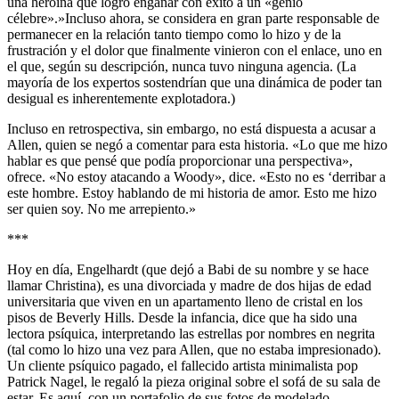
una heroína que logró engañar con éxito a un «genio
célebre».»Incluso ahora, se considera en gran parte responsable de
permanecer en la relación tanto tiempo como lo hizo y de la
frustración y el dolor que finalmente vinieron con el enlace, uno en
el que, según su descripción, nunca tuvo ninguna agencia. (La
mayoría de los expertos sostendrían que una dinámica de poder tan
desigual es inherentemente explotadora.)
Incluso en retrospectiva, sin embargo, no está dispuesta a acusar a
Allen, quien se negó a comentar para esta historia. «Lo que me hizo
hablar es que pensé que podía proporcionar una perspectiva»,
ofrece. «No estoy atacando a Woody», dice. «Esto no es ‘derribar a
este hombre. Estoy hablando de mi historia de amor. Esto me hizo
ser quien soy. No me arrepiento.»
***
Hoy en día, Engelhardt (que dejó a Babi de su nombre y se hace
llamar Christina), es una divorciada y madre de dos hijas de edad
universitaria que viven en un apartamento lleno de cristal en los
pisos de Beverly Hills. Desde la infancia, dice que ha sido una
lectora psíquica, interpretando las estrellas por nombres en negrita
(tal como lo hizo una vez para Allen, que no estaba impresionado).
Un cliente psíquico pagado, el fallecido artista minimalista pop
Patrick Nagel, le regaló la pieza original sobre el sofá de su sala de
estar. Es aquí, con un portafolio de sus fotos de modelado