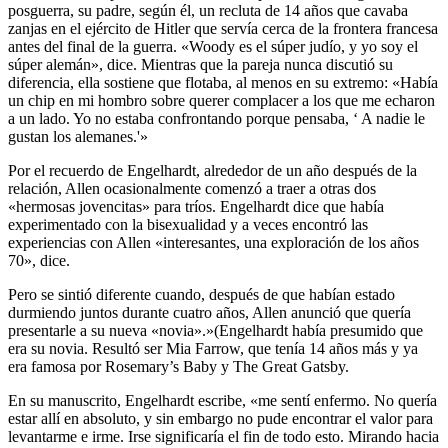
posguerra, su padre, según él, un recluta de 14 años que cavaba
zanjas en el ejército de Hitler que servía cerca de la frontera francesa
antes del final de la guerra. «Woody es el súper judío, y yo soy el
súper alemán», dice. Mientras que la pareja nunca discutió su
diferencia, ella sostiene que flotaba, al menos en su extremo: «Había
un chip en mi hombro sobre querer complacer a los que me echaron
a un lado. Yo no estaba confrontando porque pensaba, ‘ A nadie le
gustan los alemanes.'»
Por el recuerdo de Engelhardt, alrededor de un año después de la
relación, Allen ocasionalmente comenzó a traer a otras dos
«hermosas jovencitas» para tríos. Engelhardt dice que había
experimentado con la bisexualidad y a veces encontró las
experiencias con Allen «interesantes, una exploración de los años
70», dice.
Pero se sintió diferente cuando, después de que habían estado
durmiendo juntos durante cuatro años, Allen anunció que quería
presentarle a su nueva «novia».»(Engelhardt había presumido que
era su novia. Resultó ser Mia Farrow, que tenía 14 años más y ya
era famosa por Rosemary’s Baby y The Great Gatsby.
En su manuscrito, Engelhardt escribe, «me sentí enfermo. No quería
estar allí en absoluto, y sin embargo no pude encontrar el valor para
levantarme e irme. Irse significaría el fin de todo esto. Mirando hacia