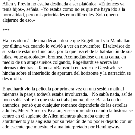
Allen y Previn no estaba destinada a ser platónica. «Entonces ya
tenía hijos», señala. «Yo estaba como-no es que me haya ido a la
normalidad, pero mis prioridades eran diferentes. Solo quería
alejarme de eso.»
***
Ha pasado más de una década desde que Engelhardt vio Manhattan
por última vez cuando lo volvió a ver en noviembre. El televisor de
su sala de estar no funciona, por lo que usa el de la habitación de sus
hijas, «qué apropiado», bromea. Acomodándose en una cama, en
medio de un atrapasueños colgando, Engelhardt se acerca las
piernas mientras la famosa «Rapsodia en azul» de Gershwin se
hincha sobre el interludio de apertura del horizonte y la narración se
desarrolla.
Engelhardt vio la película por primera vez en una sesión matinal
mientras la pareja todavía estaba involucrada. «No sabía nada, así de
poco sabía sobre lo que estaba trabajando», dice. Basada en los
anuncios, pensó que cualquier romance dependería de las estrellas
adultas, Meryl Streep y Keaton, y se sorprendió cuando la historia se
centró en el suplente de Allen mientras alternaba entre el
aturdimiento y la angustia por su relación de no poder dejarlo con un
adolescente que muestra el alma interpretado por Hemingway.