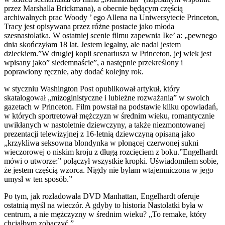
przez Marshalla Brickmana), a obecnie będącym częścią
archiwalnych prac Woody ’ ego Allena na Uniwersytecie Princeton,
Tracy jest opisywana przez różne postacie jako młoda
szesnastolatka. W ostatniej scenie filmu zapewnia Ike’ a: „pewnego
dnia skończyłam 18 lat. Jestem legalny, ale nadal jestem
dzieckiem.”W drugiej kopii scenariusza w Princeton, jej wiek jest
wpisany jako” siedemnaście”, a następnie przekreślony i
poprawiony ręcznie, aby dodać kolejny rok.
w styczniu Washington Post opublikował artykuł, który
skatalogował „mizoginistyczne i lubieżne rozważania” w swoich
gazetach w Princeton. Film powstał na podstawie kilku opowiadań,
w których sportretował mężczyzn w średnim wieku, romantycznie
uwikłanych w nastoletnie dziewczyny, a także niezmontowanej
prezentacji telewizyjnej z 16-letnią dziewczyną opisaną jako
„krzykliwa seksowna blondynka w płonącej czerwonej sukni
wieczorowej o niskim kroju z długą rozcięciem z boku.”Engelhardt
mówi o utworze:” połączył wszystkie kropki. Uświadomiłem sobie,
że jestem częścią wzorca. Nigdy nie byłam wtajemniczona w jego
umysł w ten sposób.”
Po tym, jak rozładowała DVD Manhattan, Engelhardt oferuje
ostatnią myśl na wieczór. A gdyby to historia Nastolatki była w
centrum, a nie mężczyzny w średnim wieku? „To remake, który
chciałbym zobaczyć.”