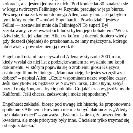
kolorach, a ja jestem jednym z nich.”Pod koniec lat 80. znalazła się
w kręgu twórczym Felliniego w Rzymie, pracując w jego biurze.
Pewnego dnia zadzwonił do niego Allen, znany fan. „To ja byłem
tym, który odebrał” – mówi Engelhardt. „Powiedział:” jesteś z
Fellini — zostawiłeś mnie dla Felliniego?! To super! Był
zszokowany, że ze wszystkich ludzi byłem jego bohaterem.”Wciąż
dziwi się, że, jej zdaniem, Allen w końcu ją docenił dopiero wtedy,
gdy doszedł (błędnie) do przekonania, że inny mężczyzna, którego
ubóstwiał, z powodzeniem ją uwodził.
Engelhardt ostatni raz usłyszał od Allena w styczniu 2001 roku,
kiedy wysłał do niej list z podziękowaniem za wysłanie mu kopii
dokumentu, w którym pojawiła się o zrobieniu głosu Księżyca,
ostatniego filmu Felliniego. „Mam nadzieję, że jesteś szczęśliwy i
dobrze” – napisał Allen. „Czule wspominam nasze wspólne czasy.
Jeśli kiedykolwiek będziesz w Nowym Jorku, Chciałbym, żebyś
poznał moją żonę-ona by cię polubiła. Co jakiś czas wyjeżdżamy do
Kalifornii. Jeśli chcesz, zadzwonię i może się spotkamy.”
Engelhardt zakładał, biorąc pod uwagę ich historię, że proponowane
spotkanie z Allenem i Previnem nie miało być platoniczne. „Wtedy
już miałam dzieci” – zauważa. „Byłem jak-nie to, że poszedłem do
kwadratu, ale moje priorytety były inne. Chciałem tylko trzymać się
od tego z daleka.”