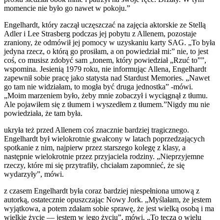
momencie nie było go nawet w pokoju.”
Engelhardt, który zaczął uczęszczać na zajęcia aktorskie ze Stellą
Adler i Lee Strasberg podczas jej pobytu z Allenem, pozostaje
zraniony, że odmówił jej pomocy w uzyskaniu karty SAG. „To była
jedyna rzecz, o którą go prosiłam, a on powiedział mi:” nie, to jest
coś, co musisz zdobyć sam „tonem, który powiedział „Rzuć to””,
wspomina. Jesienią 1979 roku, nie informując Allena, Engelhardt
zapewnił sobie pracę jako statysta nad Stardust Memories. „Nawet
go tam nie widziałam, to mogła być druga jednostka” -mówi.
„Moim marzeniem było, żeby mnie zobaczył i wyciągnął z tłumu.
Ale pojawiłem się z tłumem i wyszedłem z tłumem.”Nigdy mu nie
powiedziała, że tam była.
ukryła też przed Allenem coś znacznie bardziej tragicznego.
Engelhardt był wielokrotnie gwałcony w latach poprzedzających
spotkanie z nim, najpierw przez starszego kolegę z klasy, a
następnie wielokrotnie przez przyjaciela rodziny. „Nieprzyjemne
rzeczy, które mi się przytrafiły, chciałam zapomnieć, że się
wydarzyły”, mówi.
z czasem Engelhardt była coraz bardziej niespełniona umową z
autorką, ostatecznie opuszczając Nowy Jork. „Myślałam, że jestem
wyjątkowa, a potem zdałam sobie sprawę, że jest wielką osobą i ma
wielkie życie — jestem w jego życiu”, mówi. „To tęcza o wielu