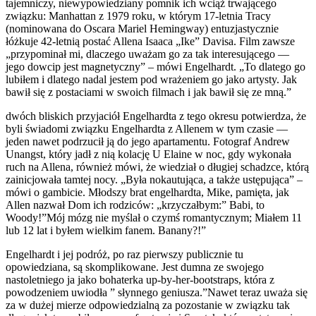
tajemniczy, niewypowiedziany pomnik ich wciąż trwającego
związku: Manhattan z 1979 roku, w którym 17-letnia Tracy
(nominowana do Oscara Mariel Hemingway) entuzjastycznie
łóżkuje 42-letnią postać Allena Isaaca „Ike” Davisa. Film zawsze
„przypominał mi, dlaczego uważam go za tak interesującego —
jego dowcip jest magnetyczny” – mówi Engelhardt. „To dlatego go
lubiłem i dlatego nadal jestem pod wrażeniem go jako artysty. Jak
bawił się z postaciami w swoich filmach i jak bawił się ze mną.”
dwóch bliskich przyjaciół Engelhardta z tego okresu potwierdza, że
byli świadomi związku Engelhardta z Allenem w tym czasie —
jeden nawet podrzucił ją do jego apartamentu. Fotograf Andrew
Unangst, który jadł z nią kolację U Elaine w noc, gdy wykonała
ruch na Allena, również mówi, że wiedział o długiej schadzce, którą
zainicjowała tamtej nocy. „Była nokautująca, a także ustępująca” –
mówi o gambicie. Młodszy brat engelhardta, Mike, pamięta, jak
Allen nazwał Dom ich rodziców: „krzyczałbym:” Babi, to
Woody!”Mój mózg nie myślał o czymś romantycznym; Miałem 11
lub 12 lat i byłem wielkim fanem. Banany?!”
Engelhardt i jej podróż, po raz pierwszy publicznie tu
opowiedziana, są skomplikowane. Jest dumna ze swojego
nastoletniego ja jako bohaterka up-by-her-bootstraps, która z
powodzeniem uwiodła ” słynnego geniusza.”Nawet teraz uważa się
za w dużej mierze odpowiedzialną za pozostanie w związku tak