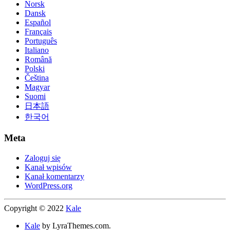
Norsk
Dansk
Español
Français
Português
Italiano
Română
Polski
Čeština
Magyar
Suomi
日本語
한국어
Meta
Zaloguj się
Kanał wpisów
Kanał komentarzy
WordPress.org
Copyright © 2022
Kale
Kale
by LyraThemes.com.