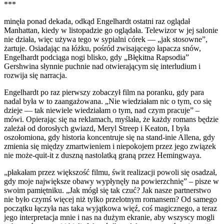
***
minęła ponad dekada, odkąd Engelhardt ostatni raz oglądał
Manhattan, kiedy w listopadzie go oglądała. Telewizor w jej salonie
nie działa, więc używa tego w sypialni córek — „jak stosowne”,
żartuje. Osiadając na łóżku, pośród zwisającego łapacza snów,
Engelhardt podciąga nogi blisko, gdy „Błękitna Rapsodia”
Gershwina słynnie puchnie nad otwierającym się interludium i
rozwija się narracja.
Engelhardt po raz pierwszy zobaczył film na poranku, gdy para
nadal była w to zaangażowana. „Nie wiedziałam nic o tym, co się
dzieje — tak niewiele wiedziałam o tym, nad czym pracuje” –
mówi. Opierając się na reklamach, myślała, że każdy romans będzie
zależał od dorosłych gwiazd, Meryl Streep i Keaton, I była
oszołomiona, gdy historia koncentruje się na stand-inie Allena, gdy
zmienia się między zmartwieniem i niepokojem przez jego związek
nie może-quit-it z duszną nastolatką graną przez Hemingwaya.
„płakałam przez większość filmu, świt realizacji powoli się osadzał,
gdy moje największe obawy wypłynęły na powierzchnię” – pisze w
swoim pamiętniku. „Jak mógł się tak czuć? Jak nasze partnerstwo
nie było czymś więcej niż tylko przelotnym romansem? Od samego
początku łączyła nas taka wyjątkowa więź, coś magicznego, a teraz
jego interpretacja mnie i nas na dużym ekranie, aby wszyscy mogli