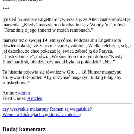
***
tydzień po seansie Engelhardt zwierza się, że Allen zaabsorbował jej
marzenia. „Kiedyś marzyłam o kochaniu się z Woody 'm”, mówi.
„Teraz śnię o jego śmierci w moich ramionach.”
marzyła też o swojej 19-letniej córce. Podczas snu Engelhardta
dowiedziała się, że znacznie starszy zalotnik, Wielki celebryta, ściga
jej dziecko, że chce pokazać jej świat, zabrać ją do Paryża.
„Lustrzałam się”, mówi. „We śnie było mi z tym dobrze.”Kiedy
Engelhardt się obudził, czy nadal była na pokładzie? „Nie.”
Ta historia pojawia się również w Gru … 18 Numer magazynu
Hollywood Reporter. Aby otrzymać magazyn, kliknij tutaj, aby
subskrybować.
Author:
admin
Filed Under:
Articles
czy wszystkie makarony Ramen są wegańskie?
Wenus w bliźniętach zgodność z miłością
Dodaj komentarz