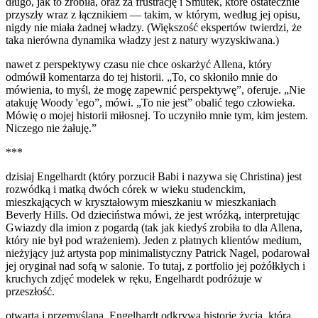
długo, jak to zrobiła, oraz za frustrację i Smutek, które ostatecznie
przyszły wraz z łącznikiem — takim, w którym, według jej opisu,
nigdy nie miała żadnej władzy. (Większość ekspertów twierdzi, że
taka nierówna dynamika władzy jest z natury wyzyskiwana.)
nawet z perspektywy czasu nie chce oskarżyć Allena, który
odmówił komentarza do tej historii. „To, co skłoniło mnie do
mówienia, to myśl, że mogę zapewnić perspektywę”, oferuje. „Nie
atakuję Woody 'ego”, mówi. „To nie jest” obalić tego człowieka.
Mówię o mojej historii miłosnej. To uczyniło mnie tym, kim jestem.
Niczego nie żałuję.”
***
dzisiaj Engelhardt (który porzucił Babi i nazywa się Christina) jest
rozwódką i matką dwóch córek w wieku studenckim,
mieszkających w kryształowym mieszkaniu w mieszkaniach
Beverly Hills. Od dzieciństwa mówi, że jest wróżką, interpretując
Gwiazdy dla imion z pogardą (tak jak kiedyś zrobiła to dla Allena,
który nie był pod wrażeniem). Jeden z płatnych klientów medium,
nieżyjący już artysta pop minimalistyczny Patrick Nagel, podarował
jej oryginał nad sofą w salonie. To tutaj, z portfolio jej pożółkłych i
kruchych zdjęć modelek w ręku, Engelhardt podróżuje w
przeszłość.
otwarta i przemyślana, Engelhardt odkrywa historię życia, która