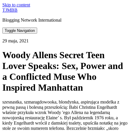
Skip to content
TJMBB
Blogging Network International
Toggle Navigation
29 maja, 2021
Woody Allens Secret Teen
Lover Speaks: Sex, Power and
a Conflicted Muse Who
Inspired Manhattan
szesnastka, szmaragdowooka, blondynka, aspirująca modelka z
pewną passą i bolesną przeszłością: Babi Christina Engelhardt
właśnie przykuła wzrok Woody 'ego Allena na legendarną
nowojorską restaurację Elaine’ s. Był październik 1976 roku, a
kiedy Engelhardt wrócił z damskiej toalety, upuściła notatkę na jego
stole ze swoim numerem telefonu. Bezczelnie brzmiało: „skoro