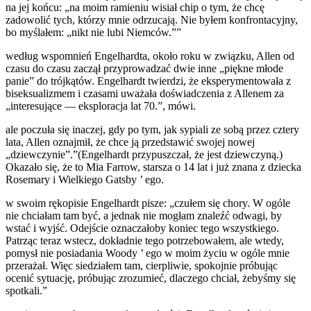
na jej końcu: „na moim ramieniu wisiał chip o tym, że chcę
zadowolić tych, którzy mnie odrzucają. Nie byłem konfrontacyjny,
bo myślałem: „nikt nie lubi Niemców.””
według wspomnień Engelhardta, około roku w związku, Allen od
czasu do czasu zaczął przyprowadzać dwie inne „piękne młode
panie” do trójkątów. Engelhardt twierdzi, że eksperymentowała z
biseksualizmem i czasami uważała doświadczenia z Allenem za
„interesujące — eksploracja lat 70.”, mówi.
ale poczuła się inaczej, gdy po tym, jak sypiali ze sobą przez cztery
lata, Allen oznajmił, że chce ją przedstawić swojej nowej
„dziewczynie”.”(Engelhardt przypuszczał, że jest dziewczyną.)
Okazało się, że to Mia Farrow, starsza o 14 lat i już znana z dziecka
Rosemary i Wielkiego Gatsby ’ ego.
w swoim rękopisie Engelhardt pisze: „czułem się chory. W ogóle
nie chciałam tam być, a jednak nie mogłam znaleźć odwagi, by
wstać i wyjść. Odejście oznaczałoby koniec tego wszystkiego.
Patrząc teraz wstecz, dokładnie tego potrzebowałem, ale wtedy,
pomysł nie posiadania Woody ’ ego w moim życiu w ogóle mnie
przerażał. Więc siedziałem tam, cierpliwie, spokojnie próbując
ocenić sytuację, próbując zrozumieć, dlaczego chciał, żebyśmy się
spotkali.”