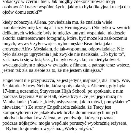
zobaczyć w czerni i bieli. Jak mógłby zdekonstruować moją
osobowość i nasze wspólne życie, jakby to była fikcyjna kreacja dla
ojców domu sztuki?”
kiedy zobaczyła Allena, powiedziała mu, że znalazła wiele
podobieństw między nią a Tracy Hemingwaya. (Nie tylko w swoich
delikatnych wiekach; były to między innymi wspaniałe, niedoszłe
aktorki zainteresowane fotografią, które, być może ku zaskoczeniu
innych, wywyższyły swoje sprytne męskie Beau beta jako
erotyczne Alfy.- Myślałam, że tak-wspomina, odpowiadając. Nie
było dalszego ugryzienia i jak zwykle nie naciskała. „To było to”,
zastanawia się w książce. „To było wszystko, co kiedykolwiek
wyciągnęłabym z niego w związku z filmem, a patrząc teraz wstecz,
jestem tak zła na siebie za to, że nie jestem silniejsza.”
Engelhardt nie przypuszcza, że jest jedyną inspiracją dla Tracy. Wie,
że aktorka Stacey Nelkin, która spotykała się z Allenem, gdy była
17-letnią uczennicą Stuyvesant High School, po spotkaniu z nim
podczas kręcenia Annie Hall, oświadczyła, że jest jego muzą na
Manhattanie. (Nadal: „kiedy usłyszałem, jak to mówi, pomyślałem:”
nieważne.””) Ze strony Engelhardta zakłada, że Tracy jest
kompozytorem i że jakakolwiek liczba domniemanych innych
młodych kochanków Allena, w tym dwoje, których poznała
podczas trójkątów, mogła wspólnie poruszyć wyobraźnię reżysera.
– Byłam fragmentem-wyjaśnia. „Wielcy artyści.”