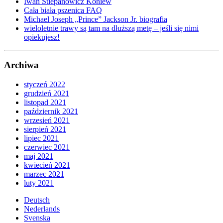
Iwan Stiepanowicz Koniew
Cała biała pszenica FAQ
Michael Joseph „Prince” Jackson Jr. biografia
wieloletnie trawy są tam na dłuższą metę – jeśli się nimi
opiekujesz!
Archiwa
styczeń 2022
grudzień 2021
listopad 2021
październik 2021
wrzesień 2021
sierpień 2021
lipiec 2021
czerwiec 2021
maj 2021
kwiecień 2021
marzec 2021
luty 2021
Deutsch
Nederlands
Svenska