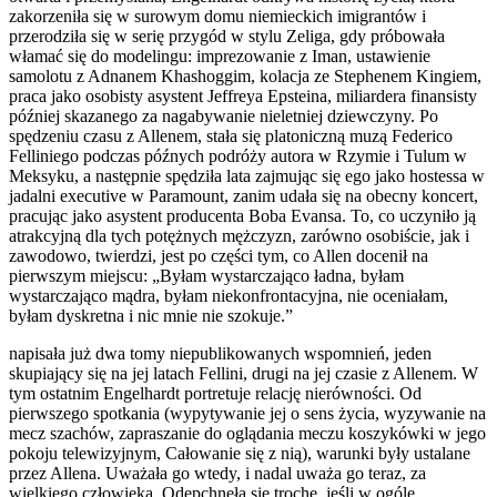
zakorzeniła się w surowym domu niemieckich imigrantów i
przerodziła się w serię przygód w stylu Zeliga, gdy próbowała
włamać się do modelingu: imprezowanie z Iman, ustawienie
samolotu z Adnanem Khashoggim, kolacja ze Stephenem Kingiem,
praca jako osobisty asystent Jeffreya Epsteina, miliardera finansisty
później skazanego za nagabywanie nieletniej dziewczyny. Po
spędzeniu czasu z Allenem, stała się platoniczną muzą Federico
Felliniego podczas późnych podróży autora w Rzymie i Tulum w
Meksyku, a następnie spędziła lata zajmując się ego jako hostessa w
jadalni executive w Paramount, zanim udała się na obecny koncert,
pracując jako asystent producenta Boba Evansa. To, co uczyniło ją
atrakcyjną dla tych potężnych mężczyzn, zarówno osobiście, jak i
zawodowo, twierdzi, jest po części tym, co Allen docenił na
pierwszym miejscu: „Byłam wystarczająco ładna, byłam
wystarczająco mądra, byłam niekonfrontacyjna, nie oceniałam,
byłam dyskretna i nic mnie nie szokuje.”
napisała już dwa tomy niepublikowanych wspomnień, jeden
skupiający się na jej latach Fellini, drugi na jej czasie z Allenem. W
tym ostatnim Engelhardt portretuje relację nierówności. Od
pierwszego spotkania (wypytywanie jej o sens życia, wyzywanie na
mecz szachów, zapraszanie do oglądania meczu koszykówki w jego
pokoju telewizyjnym, Całowanie się z nią), warunki były ustalane
przez Allena. Uważała go wtedy, i nadal uważa go teraz, za
wielkiego człowieka. Odepchnęła się trochę, jeśli w ogóle.