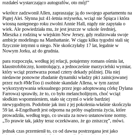
rozdałeś wystarczająco autografów, oto mój!”
wkrótce zadzwonił Allen, zapraszając ją do swojego apartamentu na
Piątej Alei. Słynna już 41-letnia reżyserka, wciąż nie Śpiąca i która
wiosną następnego roku zwolni Annie Hall, nigdy nie zapytała o
wiek. Ale powiedziała mu, że jest jeszcze w szkole średniej,
Mieszka z rodziną w wiejskim New Jersey, gdy realizowała swoje
ambicje modelingu na Manhattanie. W ciągu kilku tygodni stali się
fizycznie intymni u niego. Nie skończyłaby 17 lat, legalnie w
Nowym Jorku, aż do grudnia.
para rozpoczęła, według jej relacji, potajemny romans ośmiu lat,
klaustrofobiczny, kontrolujący, a jednocześnie marzycielski wymiar,
który wciąż przetwarza ponad cztery dekady później. Dla niej
niedawne ponowne zbadanie dynamiki władzy płci zainicjowanej
przez ruch #MeToo (i osobiste skandale Allena, w tym zarzut
wykorzystywania seksualnego przez jego adoptowaną córkę Dylana
Farrowa) sprawiły, że to, co było melancholijnym, choć wciąż
słodkim wspomnieniem, stało się czymś o wiele bardziej
niewygodnym. Podobnie jak inni z jej pokolenia-właśnie skończyła
59 lat. 4-Engelhardt jest odporna na próby osądzenia życia, które
prowadziła, według tego, co uważa za nowo ustanowione normy.
„To prawie tak, jakby teraz oczekiwano, że go zniszczę”, mówi.
jednak czas przemienił to, co od dawna postrzegana jest jako