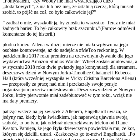
„Pomyślałem,” czy Woody nie miał wystarczająco dużo
„dodatkowych”, z nią lub bez niej, że ostatnią rzeczą, którą musiał
zrobić, to pójść na coś, co było całkowicie jej?”
” zadbał o mię, wyszkolił ją, by znosiła to wszystko. Teraz nie miał
żadnych barier. To był całkowity brak szacunku.”(Farrow odmówił
komentarza do tej historii.)
płodna kariera Allena w dużej mierze nie miała wpływu na jego
osobiste kontrowersje, aż do nadejścia #MeToo reckoning. W
październiku 2017 roku premiera na czerwonym dywanie dla jego
wydawnictwa Amazon Studios Wonder Wheel została anulowana, a
w styczniu 2018 roku dwie gwiazdy jego kontynuacji dla streamera,
deszczowy dzień w Nowym Jorku-Timothee Chalamet i Rebecca
Hall (która wcześniej wystąpiła w Vicky Cristina Barcelona Allena)
— przeprosiły za pracę nad nim i przekazały swoje pensje
organizacjom przeciw molestowaniu. Deszczowy dzień w Nowym
Jorku, który pierwotnie miał zadebiutować w tym roku, wciąż nie
ma daty premiery.
patrząc wstecz na jej związek z Allenem, Engelhardt uważa, że
jedyny raz, kiedy była świadkiem, jak naprawdę ujawnia swoją
słabość, to po tym, jak odebrał nieoczekiwany telefon od Diane
Keaton. Pamięta, że jego Była dziewczyna powiedziała mu, że kot,
którym się dzielili, umarł. -Zaskoczyło go to-mówi Engelhardt. „Po
prostu siedział obok mnie i patrzył na swoje ręce. Drżały. W tym