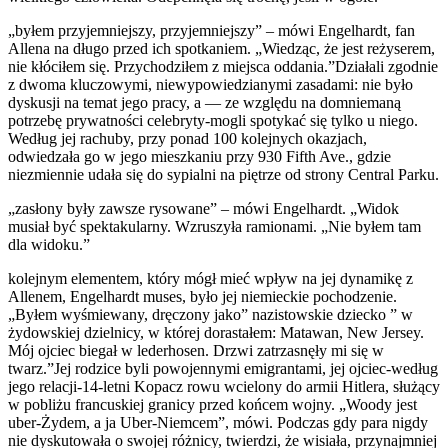
„byłem przyjemniejszy, przyjemniejszy” – mówi Engelhardt, fan
Allena na długo przed ich spotkaniem. „Wiedząc, że jest reżyserem,
nie kłóciłem się. Przychodziłem z miejsca oddania.”Działali zgodnie
z dwoma kluczowymi, niewypowiedzianymi zasadami: nie było
dyskusji na temat jego pracy, a — ze względu na domniemaną
potrzebę prywatności celebryty-mogli spotykać się tylko u niego.
Według jej rachuby, przy ponad 100 kolejnych okazjach,
odwiedzała go w jego mieszkaniu przy 930 Fifth Ave., gdzie
niezmiennie udała się do sypialni na piętrze od strony Central Parku.
„zasłony były zawsze rysowane” – mówi Engelhardt. „Widok
musiał być spektakularny. Wzruszyła ramionami. „Nie byłem tam
dla widoku.”
kolejnym elementem, który mógł mieć wpływ na jej dynamikę z
Allenem, Engelhardt muses, było jej niemieckie pochodzenie.
„Byłem wyśmiewany, dręczony jako” nazistowskie dziecko ” w
żydowskiej dzielnicy, w której dorastałem: Matawan, New Jersey.
Mój ojciec biegał w lederhosen. Drzwi zatrzasnęły mi się w
twarz.”Jej rodzice byli powojennymi emigrantami, jej ojciec-według
jego relacji-14-letni Kopacz rowu wcielony do armii Hitlera, służący
w pobliżu francuskiej granicy przed końcem wojny. „Woody jest
uber-Żydem, a ja Uber-Niemcem”, mówi. Podczas gdy para nigdy
nie dyskutowała o swojej różnicy, twierdzi, że wisiała, przynajmniej