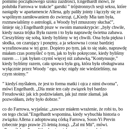
pomimo początkowego szoku zazdrości, Engelhardt mówi, że
polubiła Farrowa w trakcie” garstki ” trójstronnych sesji seksu, które
nastąpiły w apartamencie Allena, gdy paliły jointy i łączyły się ze
wspólnym zamiłowaniem do zwierząt. („Kiedy Mia tam była,
rozmawialiśmy o astrologii, a Woody był zmuszony słuchać”,
śmieje się.) Engelhardt pisze w swoim manuskrypcie: „były chwile,
kiedy nasza trójka Była razem i to była naprawdę świetna zabawa.
Cieszyliśmy się sobą, kiedy byliśmy w tej chwili. Ona była piękna i
słodka, on czarujący i ponętny, a ja seksowna i coraz bardziej
wyrafinowana w tej grze. Dopiero po tym, jak to się stało, naprawdę
miałam czas pomyśleć o tym, jak to było pokręcone, kiedy byliśmy
razem … i jak byłam czymś więcej niż zabawką.”Kontynuuje,”
kiedy byliśmy razem, cała sprawa była grą, która była obsługiwana
wyłącznie przez Woody ’ ego, więc nigdy nie wiedzieliśmy, na
czym stoimy.”
” kiedyś myślałem, że jest to forma matki i ojca z nimi dwoma”,
mówi Engelhardt. „Dla mnie ten cały związek był bardzo
Freudowski: jak ich podziwiałam, jak już mnie złamał, jak
pozwoliłam, żeby było dobrze.”
co do Farrowa, wyjaśnia: „zawsze miałem wrażenie, że robi to, bo
on tego chciał.”Engelhardt wspomina, kiedy wybuchła historia o
związku Allena z adoptowaną córką Farrowa, Soon-Yi Previn
(obecnie jego prawie 21-letnią żoną). „Żal mi Mii”, mówi.