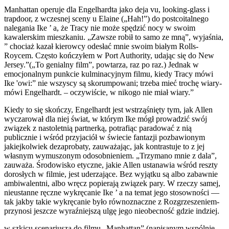
Manhattan operuje dla Engelhardta jako deja vu, looking-glass i
trapdoor, z wczesnej sceny u Elaine („Hah!”) do postcoitalnego
nalegania Ike ’ a, że Tracy nie może spędzić nocy w swoim
kawalerskim mieszkaniu. „Zawsze robił to samo ze mną”, wyjaśnia,
” chociaż kazał kierowcy odesłać mnie swoim białym Rolls-
Roycem. Często kończyłem w Port Authority, udając się do New
Jersey.”(„To genialny film”, powtarza, raz po raz.) Jednak w
emocjonalnym punkcie kulminacyjnym filmu, kiedy Tracy mówi
Ike 'owi:” nie wszyscy są skorumpowani; trzeba mieć trochę wiary-
mówi Engelhardt. – oczywiście, w nikogo nie miał wiary.”
Kiedy to się skończy, Engelhardt jest wstrząśnięty tym, jak Allen
wyczarował dla niej świat, w którym Ike mógł prowadzić swój
związek z nastoletnią partnerką, potrafiąc paradować z nią
publicznie i wśród przyjaciół w świecie fantazji pozbawionym
jakiejkolwiek dezaprobaty, zauważając, jak kontrastuje to z jej
własnym wymuszonym odosobnieniem. „Trzymano mnie z dala”,
zauważa. Środowisko etyczne, jakie Allen ustanawia wśród reszty
dorosłych w filmie, jest uderzające. Bez wyjątku są albo zabawnie
ambiwalentni, albo wręcz popierają związek pary. W rzeczy samej,
nieustanne ręczne wykręcanie Ike ’ a na temat jego stosowności —
tak jakby takie wykręcanie było równoznaczne z Rozgrzeszeniem-
przynosi jeszcze wyraźniejszą ulgę jego nieobecność gdzie indziej.
w szkicu scenariusza do filmu „Manhattan” (napisanym wspólnie