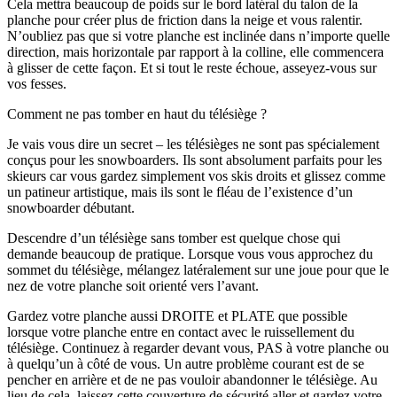
Cela mettra beaucoup de poids sur le bord latéral du talon de la
planche pour créer plus de friction dans la neige et vous ralentir.
N’oubliez pas que si votre planche est inclinée dans n’importe quelle
direction, mais horizontale par rapport à la colline, elle commencera
à glisser de cette façon. Et si tout le reste échoue, asseyez-vous sur
vos fesses.
Comment ne pas tomber en haut du télésiège ?
Je vais vous dire un secret – les télésièges ne sont pas spécialement
conçus pour les snowboarders. Ils sont absolument parfaits pour les
skieurs car vous gardez simplement vos skis droits et glissez comme
un patineur artistique, mais ils sont le fléau de l’existence d’un
snowboarder débutant.
Descendre d’un télésiège sans tomber est quelque chose qui
demande beaucoup de pratique. Lorsque vous vous approchez du
sommet du télésiège, mélangez latéralement sur une joue pour que le
nez de votre planche soit orienté vers l’avant.
Gardez votre planche aussi DROITE et PLATE que possible
lorsque votre planche entre en contact avec le ruissellement du
télésiège. Continuez à regarder devant vous, PAS à votre planche ou
à quelqu’un à côté de vous. Un autre problème courant est de se
pencher en arrière et de ne pas vouloir abandonner le télésiège. Au
lieu de cela, laissez cette couverture de sécurité aller et gardez votre