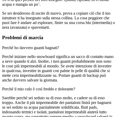
acqua e mangia un po’.
Se sei desideroso di uscire di nuovo, prova a copiare ciò che il tuo
istruttore ti ha insegnato sulla stessa collina. La cosa peggiore che
puoi fare è andare ad esplorare, finire su una corsa blu (intermedia) o
nera (avanzata) e spaventarti.
Problemi di marcia
Perché ho davvero guanti bagnati?
Perché iniziare nello snowboard significa un sacco di contatto mano
a neve quando ti alzi. Inoltre, i tuoi guanti probabilmente non sono
le cose più impermeabili al mondo. Se avete intenzione di investire
in qualcosa, investire in guanti con palme in pelle di qualità che si
mette cera impermeabilizzante su. Portare guanti di backup può
anche davvero salvare la giornata.
Perché il mio culo è così freddo e dolorante?
Sarebbe perché sei seduto su di esso molto, e cadere su di esso
troppo. Anche il più impermeabile dei pantaloni finirà per bagnarsi
se sei seduto su acqua parzialmente solidificata. Butt pads,
indossando termici e isolati, pantaloni impermeabili aiuterà tutto
quanto sopra, ma soprattutto sempre meglio a snowboard salverà la