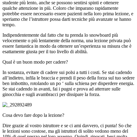
studente più lento, anche se possono sentirsi spinti e ottenere
qualche attenzione in più. Coloro che imparano rapidamente
potrebbe essere necessario essere pazienti nella loro prima lezione, e
speriamo che l’istruttore possa darti tecniche più avanzate se hanno
tempo.
Indipendentemente dal fatto che tu prenda lo snowboard più
velocemente o più lentamente della norma, una lezione privata può
essere fantastica in modo da ottenere un’esperienza su misura che è
esattamente giusta per il tuo livello di abilità.
Qual è un buon modo per cadere?
In sostanza, evitare di cadere sui polsi a tutti i costi. Se stai cadendo
all’indietro, infila le braccia e prendi il peso della forza sul tuo sedere
ben imbottito, rotolando un po ‘ sulla schiena per disperdere energia.
Se stai cadendo in avanti, fai i pugni e prova ad atterrare sulle
ginocchia e sugli avambracci per dissipare la forza.
Cosa devo fare dopo la lezione?
Dire grazie al vostro istruttore e se ci ami davvero, ci punta! So che
le lezioni sono costose, ma gli istruttori di solito vedono meno del
10% di quel prezzo nel loro assegno. Quindi, riposati, bevi molta