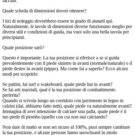
facciali.
Quale scheda di dimensioni dovrei ottenere?
I tizi di noleggio dovrebbero essere in grado di aiutarti qui.
Naturalmente, le tavole di dimensioni diverse funzionano meglio per
diversi stili e condizioni di guida, ma vuoi solo una bella tavola per
principianti.
Quale posizione sarò?
Questo è importante. La tua posizione si riferisce a se si guida
prevalentemente con il piede sinistro in avanti (normale/naturale) o il
piede destro in avanti (pippo). Ma come fai a saperlo? Ecco alcuni
modi per scoprirlo:
Se pattini, fai surf o wakeboard, quale piede hai in avanti?
Se fai arti marziali, qual è la tua posizione di combattimento
preferita?
Quando si scivola lungo un corridoio con pavimento in legno in
calzini (dai, abbiamo fatto tutti), quale piede va naturalmente avanti?
Immagina di aver intenzione di calciare una palla, quale piede è il
tuo piede di piombo (quello con cui non stai calciando?
Non dare di matto se non sei sicuro al 100%, puoi sempre cambiare
la tua posizione, e alcune persone fanno snowboard in modo