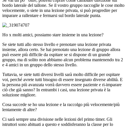
Se vai un po ‘ oltre, potresti coprire come cambiare direzione sul
bordo laterale del tallone. Se il vostro gruppo raccoglie le cose molto
velocemente, o siete in una lezione privata, si può progredire per
imparare a rallentare e fermarsi sul bordo laterale punta.
Ho x molti amici, possiamo stare insieme in una lezione?
Se siete tutti allo stesso livello e prenotare una lezione privata
insieme, allora certo. Se hai prenotato una lezione di gruppo allora
può essere più difficile da ospitare se si dispone di un grande
gruppo, ma di solito non abbiamo alcun problema mantenendo tra 2
e 4 amici in un gruppo dello stesso livello.
Tuttavia, se siete tutti diversi livelli sarà molto difficile per ospitare
voi, perché avrete tutti bisogno di essere insegnato diverse abilità. E
la persona più avanzata vorrà davvero essere paziente e ri-imparare
ciò che già sanno? In entrambi i casi, una lezione privata è la
soluzione migliore.
Cosa succede se ho una lezione e la raccolgo più velocemente/più
lentamente di altre?
Ci sarà sempre una divisione nelle lezioni del primo timer. Gli
istruttori sono abituati a questo e soddisferanno la classe per lo