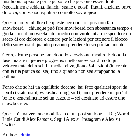
una buona opzione per le persone che possono essere ferite
(specialmente schiena, fianchi, spalle o polsi), fragili, anziane, prive
di forza, con scarso equilibrio o molto sovrappeso.
Questo non vuol dire che queste persone non possono fare
snowboard – chiunque può fare snowboard con abbastanza tempo e
guida – ma il tuo weekender medio non vuole lottare e spendere un
sacco di ore dolorose e denaro per le lezioni per ottenere il blocco
dello snowboard quando possono prendere lo sci più facilmente.
Certo, alcune persone prendono lo snowboard meglio. E dopo la
fase iniziale in genere progredisci nello snowboard molto più
velocemente dello sci. In media, ci vogliono 3-4 lezioni (integrate
con la tua pratica solista) fino a quando non stai strappando la
collina.
Penso che se hai un equilibrio decente, hai fatto qualsiasi sport da
tavola (skateboard, wake-boarding, surf), puoi prendere un po ‘ di
botte e generalmente sei un cazzuto – sei destinato ad essere uno
snowboarder.
Questa è una versione modificata di un post sul blog su Big World
Little Cat di Alex Parsons. Segui Alex su Instagram e Alex su
Twitter.
Author:
admin