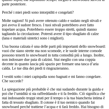
parte posteriore.
Perché i miei piedi sono intorpiditi e congelati?
Molte ragioni! Si può avere ottenuto caldo e sudato negli stivali e
poi aveva il sudore fresco. I tuoi stivali potrebbero aver fatto
trapelare acqua. Potrebbero essere troppo stretti, quindi stanno
tagliando la circolazione. Potresti avere il tipo sbagliato di calze
(lana e materiali sintetici sono i migliori).
Una buona calzata è una delle parti più importanti dello snowboard:
vuoi che siano strette ma non scomode, e le suole interne comode
possono tenerti lo snowboard in tutta comodità più a lungo. Inoltre,
non indossare due paia di calzini. Stai meglio con una coppia
decente in quanto lascia più spazio per formare una tasca d’aria
calda. Le tue dita dei piedi ti ringrazieranno.
I vestiti sotto i miei capispalla sono bagnati e mi fanno congelare.
Che succede?
La spiegazione più probabile è che stai sudando durante la guida e
poi che l’umidità si sta raffreddando e ti fa freddo. Ciò significa che
stai indossando troppi strati per il tempo o la tua biancheria intima è
fatta di tessuto sbagliato. Il cotone è il tuo nemico quando fai
snowboard perché trattiene l’acqua e ti farà freddo. Hai bisogno di