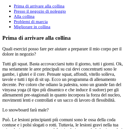
Prima di arrivare alla collina
Presso il negozio di noleggio
Alla collina
Problemi di marcia
Migliorare in collina
Prima di arrivare alla collina
Quali esercizi posso fare per aiutare a preparare il mio corpo per il
dolore in negozio?
Tutti gli squat. Basta accovacciarsi tutto il giorno, tutti i giorni. Ok,
ma seriamente le aree principali su cui devi concentrarti sono le
gambe, i glutei e il core. Pensate squat, affondi, vitello solleva,
tavole e tutti i tipi di sit up. Ecco un programma di allenamento
decente. Per coloro che odiano la palestra, sono un grande fan del
vinyasa yoga (il tipo più dinamico e che induce il sudore) per gli
allenamenti pre-stagionali in quanto incorpora la forza del nucleo,
movimenti lenti e controllati e un sacco di lavoro di flessibilità.
Lo snowboard farà male?
Può. Le lesioni principianti più comuni sono le ossa della coda
contuse e i polsi slogati o rotti. Tuttavia, le lesioni gravi nella tua