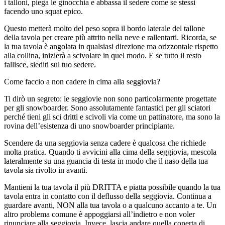
i talloni, piega le ginocchia e abbassa il sedere come se stessi
facendo uno squat epico.
Questo metterà molto del peso sopra il bordo laterale del tallone
della tavola per creare più attrito nella neve e rallentarti. Ricorda, se
la tua tavola è angolata in qualsiasi direzione ma orizzontale rispetto
alla collina, inizierà a scivolare in quel modo. E se tutto il resto
fallisce, siediti sul tuo sedere.
Come faccio a non cadere in cima alla seggiovia?
Ti dirò un segreto: le seggiovie non sono particolarmente progettate
per gli snowboarder. Sono assolutamente fantastici per gli sciatori
perché tieni gli sci dritti e scivoli via come un pattinatore, ma sono la
rovina dell’esistenza di uno snowboarder principiante.
Scendere da una seggiovia senza cadere è qualcosa che richiede
molta pratica. Quando ti avvicini alla cima della seggiovia, mescola
lateralmente su una guancia di testa in modo che il naso della tua
tavola sia rivolto in avanti.
Mantieni la tua tavola il più DRITTA e piatta possibile quando la tua
tavola entra in contatto con il deflusso della seggiovia. Continua a
guardare avanti, NON alla tua tavola o a qualcuno accanto a te. Un
altro problema comune è appoggiarsi all’indietro e non voler
rinunciare alla seggiovia. Invece, lascia andare quella coperta di