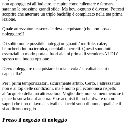
non appoggiarsi all’indietro, e capire come rallentare e fermarsi
saranno le prossime grandi sfide. Ma hey, ognuno è diverso. Potresti
scoprire che atterrare un triplo backflip è complicato nella tua prima
lezione.
Quale attrezzatura essenziale devo acquistare (che non posso
noleggiare)?
Di solito non è possibile noleggiare guanti / muffole, calze,
biancheria intima termica, occhiali e berretti. Questi sono tutti
essenziali in modo portata fuori alcuni prima di scendere-ALDI è
spesso una buona opzione.
Devo noleggiare o acquistare la mia tavola / stivali/attacchi /
capispalla?
Per i primi temporizzatori, sicuramente affitto. Certo, l’attrezzatura
non è al top delle condizioni, ma è molto più economica rispetto
all’acquisto della tua attrezzatura. Voglio dire, non sai nemmeno se ti
piace lo snowboard ancora. E se acquisti il tuo hardware ora non
saprai che tipo di tavola, stivali e attacchi sono di buona qualità e ti
si addicono meglio.
Presso il negozio di noleggio