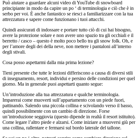
Può aiutare a guardare alcuni video di YouTube di snowboard
principiante in modo da capire un po ‘ di terminologia e ciò che è in
serbo per voi. È anche fantastico se riesci a familiarizzare con la tua
attrezzatura e sapere come funzionano i tuoi attacchi.
Quindi assicurati di indossare e portare tutto ciò di cui hai bisogno,
avere la protezione solare e non avere uno spazio tra gli occhiali e il
berretto / casco – questo è molto poco bello tra gli snow folk. Oh, e
per l’amore degli dei della neve, non mettere i pantaloni all’interno
degli stivali.
Cosa posso aspettarmi dalla mia prima lezione?
Tieni presente che tutte le lezioni differiscono a causa di diversi stili
di insegnamento, resort, individui e persino delle condizioni per quel
giorno. Ma in generale puoi aspettarti quanto segue:
Un’introduzione alla tua attrezzatura e qualche terminologia.
Imparerai come muoverti sull’appartamento con un piede fuori,
pattinando. Salendo una piccola collina e scivolando verso il basso,
quindi possibilmente con un cambio di direzione. Forse
un’introduzione seggiovia (questo dipende in realtà il resort istituito).
Come legare l’altro piede e alzarsi. Come iniziare a muoversi giù per
una collina, rallentare e fermarsi sul bordo laterale del tallone.