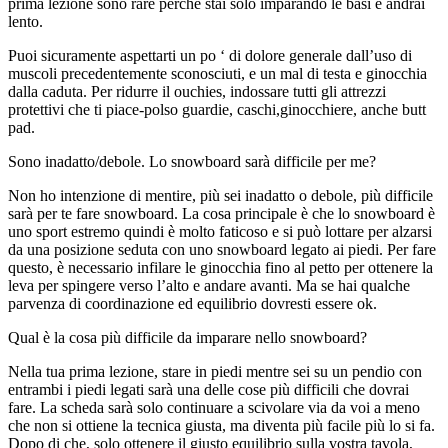
prima lezione sono rare perché stai solo imparando le basi e andrai
lento.
Puoi sicuramente aspettarti un po ‘ di dolore generale dall’uso di
muscoli precedentemente sconosciuti, e un mal di testa e ginocchia
dalla caduta. Per ridurre il ouchies, indossare tutti gli attrezzi
protettivi che ti piace-polso guardie, caschi,ginocchiere, anche butt
pad.
Sono inadatto/debole. Lo snowboard sarà difficile per me?
Non ho intenzione di mentire, più sei inadatto o debole, più difficile
sarà per te fare snowboard. La cosa principale è che lo snowboard è
uno sport estremo quindi è molto faticoso e si può lottare per alzarsi
da una posizione seduta con uno snowboard legato ai piedi. Per fare
questo, è necessario infilare le ginocchia fino al petto per ottenere la
leva per spingere verso l’alto e andare avanti. Ma se hai qualche
parvenza di coordinazione ed equilibrio dovresti essere ok.
Qual è la cosa più difficile da imparare nello snowboard?
Nella tua prima lezione, stare in piedi mentre sei su un pendio con
entrambi i piedi legati sarà una delle cose più difficili che dovrai
fare. La scheda sarà solo continuare a scivolare via da voi a meno
che non si ottiene la tecnica giusta, ma diventa più facile più lo si fa.
Dopo di che, solo ottenere il giusto equilibrio sulla vostra tavola,