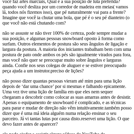
você faz artes marciais, Qual é a sua posição de luta preferida?
quando você desliza por um corredor de madeira em meias( vamos
lá, todos nós fizemos isso), que pé naturalmente vai para a frente?
Imagine que você ia chutar uma bola, que pé é o seu pé dianteiro (o
que você não está chutando com?
não se assuste se não tiver 100% de certeza, pode sempre mudar a
sua posição, e algumas pessoas snowboard oposto à forma como
surfam. Outros elementos de postura são seus ângulos de ligação e
largura da postura. A maioria dos iniciantes trabalham bem com uma
postura de pato onde ambos os pés são igualmente virados para fora,
mas você não quer se preocupar muito sobre ângulos e larguras
ainda. Confie nos seus colegas de aluguer e se estiver preocupado
peça ajuda a um instrutor.preciso de lições?
não posso dizer quantas pessoas vieram até mim para uma lição
depois de ‘dar uma chance’ por si mesmas e falhando epicamente.
Uma vez tive uma lição de família em que eles nem sequer
chegaram a descobrir como colocar as suas amarras antes de desistir.
Apenas o equipamento de snowboard é complicado, e as técnicas
para parar e mudar de direção não vêm intuitivamente.também posso
dizer que é uma má ideia alguém numa relação ensinar o seu
parceiro. Já vi tantas lutas por causa disto.reservei uma lição. O que
devo fazer antes de aparecer?