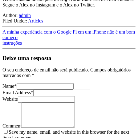
Segue o Alex no Instagram e o Alex no Twitter.
Author:
admin
Filed Under:
Articles
A minha experiência com o Google Fi em um iPhone não é um bom
começo
instruções
Deixe uma resposta
O seu endereço de email não será publicado.
Campos obrigatórios
marcados com
*
Name
*
Email Address
*
Website
Comment
Save my name, email, and website in this browser for the next
time I comment.