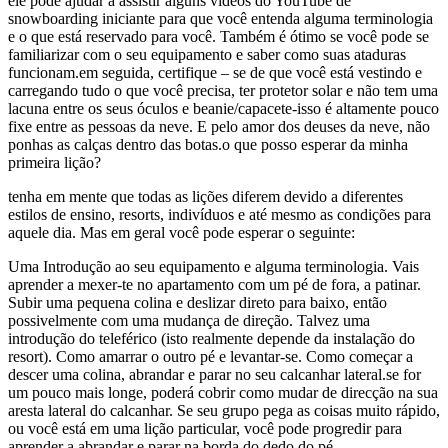
ele pode ajudar a assistir alguns vídeos do YouTube de
snowboarding iniciante para que você entenda alguma terminologia
e o que está reservado para você. Também é ótimo se você pode se
familiarizar com o seu equipamento e saber como suas ataduras
funcionam.em seguida, certifique – se de que você está vestindo e
carregando tudo o que você precisa, ter protetor solar e não tem uma
lacuna entre os seus óculos e beanie/capacete-isso é altamente pouco
fixe entre as pessoas da neve. E pelo amor dos deuses da neve, não
ponhas as calças dentro das botas.o que posso esperar da minha
primeira lição?
tenha em mente que todas as lições diferem devido a diferentes
estilos de ensino, resorts, indivíduos e até mesmo as condições para
aquele dia. Mas em geral você pode esperar o seguinte:
Uma Introdução ao seu equipamento e alguma terminologia. Vais
aprender a mexer-te no apartamento com um pé de fora, a patinar.
Subir uma pequena colina e deslizar direto para baixo, então
possivelmente com uma mudança de direção. Talvez uma
introdução do teleférico (isto realmente depende da instalação do
resort). Como amarrar o outro pé e levantar-se. Como começar a
descer uma colina, abrandar e parar no seu calcanhar lateral.se for
um pouco mais longe, poderá cobrir como mudar de direcção na sua
aresta lateral do calcanhar. Se seu grupo pega as coisas muito rápido,
ou você está em uma lição particular, você pode progredir para
aprender a abrandar e parar na borda do dedo do pé.