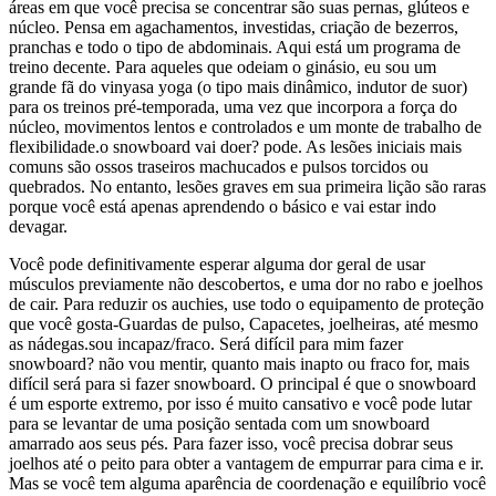
áreas em que você precisa se concentrar são suas pernas, glúteos e
núcleo. Pensa em agachamentos, investidas, criação de bezerros,
pranchas e todo o tipo de abdominais. Aqui está um programa de
treino decente. Para aqueles que odeiam o ginásio, eu sou um
grande fã do vinyasa yoga (o tipo mais dinâmico, indutor de suor)
para os treinos pré-temporada, uma vez que incorpora a força do
núcleo, movimentos lentos e controlados e um monte de trabalho de
flexibilidade.o snowboard vai doer? pode. As lesões iniciais mais
comuns são ossos traseiros machucados e pulsos torcidos ou
quebrados. No entanto, lesões graves em sua primeira lição são raras
porque você está apenas aprendendo o básico e vai estar indo
devagar.
Você pode definitivamente esperar alguma dor geral de usar
músculos previamente não descobertos, e uma dor no rabo e joelhos
de cair. Para reduzir os auchies, use todo o equipamento de proteção
que você gosta-Guardas de pulso, Capacetes, joelheiras, até mesmo
as nádegas.sou incapaz/fraco. Será difícil para mim fazer
snowboard? não vou mentir, quanto mais inapto ou fraco for, mais
difícil será para si fazer snowboard. O principal é que o snowboard
é um esporte extremo, por isso é muito cansativo e você pode lutar
para se levantar de uma posição sentada com um snowboard
amarrado aos seus pés. Para fazer isso, você precisa dobrar seus
joelhos até o peito para obter a vantagem de empurrar para cima e ir.
Mas se você tem alguma aparência de coordenação e equilíbrio você