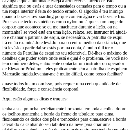
cavalga e que a humidade esteja a arrefecer e a arrefecer. Isto
significa que ou estás a usar demasiadas camadas para o tempo ou a
tua roupa interior é feita do tecido errado. O algodão é teu inimigo
quando fazes snowboarding porque contém água e vai fazer-te frio.
Precisas de tecidos sintéticos como nylon ou lã que suam longe do
corpo.o que acontece se eu me machucar durante a lição, ou na
montanha? se você está em uma lição, relaxe, seu instrutor irá ajudá-
lo e chamar a patrulha de esqui, se necessário. A patrulha de esqui
irá então examiná-lo e levá-lo para o centro médico da estância, que
irá levá-lo a partir daí.se estás por tua conta, é muito útil ter o
número da Patrulha de esqui no teu telemóvel. Dê-lhes o máximo de
detalhes que puder sobre onde está e qual é o problema. Se você não
tem o número deles, então tente contactar um instrutor ou operador
de Elevador Próximo – eles praticamente têm a patrulha de esqui em
Marcação rápida.levantar-me é muito difícil, como posso facilitar?
quase todos lutam com isso, pois requer uma certa quantidade de
flexibilidade, força e consciência corporal.
Aqui estão algumas dicas e truques:
tenha a sua prancha perfeitamente horizontal em toda a colina.dobre
os joelhos.mantenha a borda da frente do tabuleiro para cima,
flexionando os dedos dos pés e tornozelos para cima.escave a borda
lateral do calcanhar do seu tabuleiro na neve para criar uma
plataforma.mantenha a mão de trás o mais perto possível do seu rabo