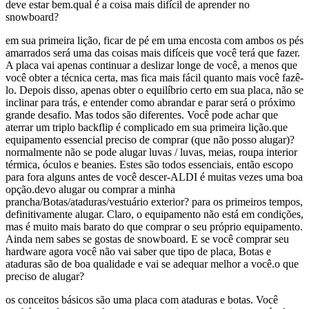
deve estar bem.qual é a coisa mais difícil de aprender no
snowboard?
em sua primeira lição, ficar de pé em uma encosta com ambos os pés
amarrados será uma das coisas mais difíceis que você terá que fazer.
A placa vai apenas continuar a deslizar longe de você, a menos que
você obter a técnica certa, mas fica mais fácil quanto mais você fazê-
lo. Depois disso, apenas obter o equilíbrio certo em sua placa, não se
inclinar para trás, e entender como abrandar e parar será o próximo
grande desafio. Mas todos são diferentes. Você pode achar que
aterrar um triplo backflip é complicado em sua primeira lição.que
equipamento essencial preciso de comprar (que não posso alugar)?
normalmente não se pode alugar luvas / luvas, meias, roupa interior
térmica, óculos e beanies. Estes são todos essenciais, então escopo
para fora alguns antes de você descer-ALDI é muitas vezes uma boa
opção.devo alugar ou comprar a minha
prancha/Botas/ataduras/vestuário exterior? para os primeiros tempos,
definitivamente alugar. Claro, o equipamento não está em condições,
mas é muito mais barato do que comprar o seu próprio equipamento.
Ainda nem sabes se gostas de snowboard. E se você comprar seu
hardware agora você não vai saber que tipo de placa, Botas e
ataduras são de boa qualidade e vai se adequar melhor a você.o que
preciso de alugar?
os conceitos básicos são uma placa com ataduras e botas. Você