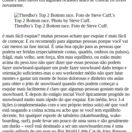
novamente.
Thredbo’s Top 2 Bottom race. Foto de Steve Cuff.
é mais fácil esquiar? muitas pessoas acham que esquiar é mais fácil
de começar. E eu recomendo para algumas pessoas porque você vai
cair menos na fase inicial. É uma boa opção para as pessoas que
podem ser feridas (especialmente costas, quadris, ombros ou pulsos),
frágil, mais velho, sem força, têm mau equilíbrio, ou estão muito
acima do peso.isso não quer dizer que essas pessoas não podem
fazer snowboard-qualquer um pode fazer snowboard dado tempo e
orientação suficientes-mas o seu weekender médio não quer lutar
montes e gastar um monte de horas dolorosas e dinheiro em aulas
para obter o jeito de snowboard quando eles podem começar a
esquiar mais facilmente.é claro que algumas pessoas gostam mais de
snowboard. E depois do estágio inicial Você tipicamente progride no
snowboard muito mais rápido do que esquiar. Em média, leva 3-4
lições (complementadas com o seu próprio treino solo) até que você
está rasgando a colina acima.eu acho que se você tem equilíbrio
decente, fez qualquer esporte de tabuleiro (skateboarding, wake-
boarding, surf), pode levar um pouco de uma surra e são geralmente
um durão – você está destinado a ser um snowboarder.esta é uma
versão editada de um post no Big World Little Cat de Alex Parsons.