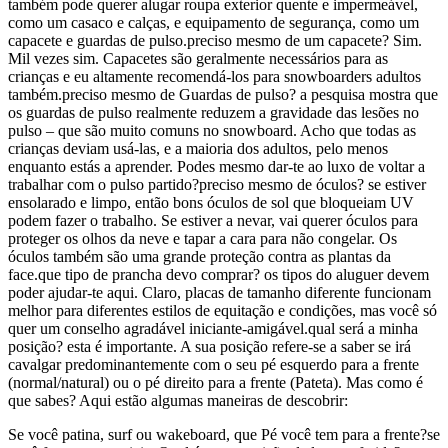
também pode querer alugar roupa exterior quente e impermeável,
como um casaco e calças, e equipamento de segurança, como um
capacete e guardas de pulso.preciso mesmo de um capacete? Sim.
Mil vezes sim. Capacetes são geralmente necessários para as
crianças e eu altamente recomendá-los para snowboarders adultos
também.preciso mesmo de Guardas de pulso? a pesquisa mostra que
os guardas de pulso realmente reduzem a gravidade das lesões no
pulso – que são muito comuns no snowboard. Acho que todas as
crianças deviam usá-las, e a maioria dos adultos, pelo menos
enquanto estás a aprender. Podes mesmo dar-te ao luxo de voltar a
trabalhar com o pulso partido?preciso mesmo de óculos? se estiver
ensolarado e limpo, então bons óculos de sol que bloqueiam UV
podem fazer o trabalho. Se estiver a nevar, vai querer óculos para
proteger os olhos da neve e tapar a cara para não congelar. Os
óculos também são uma grande proteção contra as plantas da
face.que tipo de prancha devo comprar? os tipos do aluguer devem
poder ajudar-te aqui. Claro, placas de tamanho diferente funcionam
melhor para diferentes estilos de equitação e condições, mas você só
quer um conselho agradável iniciante-amigável.qual será a minha
posição? esta é importante. A sua posição refere-se a saber se irá
cavalgar predominantemente com o seu pé esquerdo para a frente
(normal/natural) ou o pé direito para a frente (Pateta). Mas como é
que sabes? Aqui estão algumas maneiras de descobrir:
Se você patina, surf ou wakeboard, que Pé você tem para a frente?se