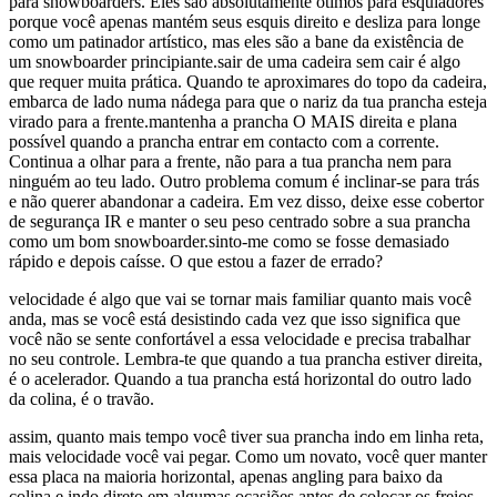
para snowboarders. Eles são absolutamente ótimos para esquiadores
porque você apenas mantém seus esquis direito e desliza para longe
como um patinador artístico, mas eles são a bane da existência de
um snowboarder principiante.sair de uma cadeira sem cair é algo
que requer muita prática. Quando te aproximares do topo da cadeira,
embarca de lado numa nádega para que o nariz da tua prancha esteja
virado para a frente.mantenha a prancha O MAIS direita e plana
possível quando a prancha entrar em contacto com a corrente.
Continua a olhar para a frente, não para a tua prancha nem para
ninguém ao teu lado. Outro problema comum é inclinar-se para trás
e não querer abandonar a cadeira. Em vez disso, deixe esse cobertor
de segurança IR e manter o seu peso centrado sobre a sua prancha
como um bom snowboarder.sinto-me como se fosse demasiado
rápido e depois caísse. O que estou a fazer de errado?
velocidade é algo que vai se tornar mais familiar quanto mais você
anda, mas se você está desistindo cada vez que isso significa que
você não se sente confortável a essa velocidade e precisa trabalhar
no seu controle. Lembra-te que quando a tua prancha estiver direita,
é o acelerador. Quando a tua prancha está horizontal do outro lado
da colina, é o travão.
assim, quanto mais tempo você tiver sua prancha indo em linha reta,
mais velocidade você vai pegar. Como um novato, você quer manter
essa placa na maioria horizontal, apenas angling para baixo da
colina e indo direto em algumas ocasiões antes de colocar os freios