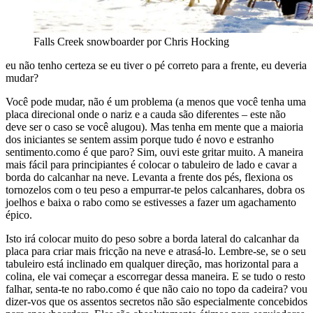
Falls Creek snowboarder por Chris Hocking
eu não tenho certeza se eu tiver o pé correto para a frente, eu deveria
mudar?
Você pode mudar, não é um problema (a menos que você tenha uma
placa direcional onde o nariz e a cauda são diferentes – este não
deve ser o caso se você alugou). Mas tenha em mente que a maioria
dos iniciantes se sentem assim porque tudo é novo e estranho
sentimento.como é que paro? Sim, ouvi este gritar muito. A maneira
mais fácil para principiantes é colocar o tabuleiro de lado e cavar a
borda do calcanhar na neve. Levanta a frente dos pés, flexiona os
tornozelos com o teu peso a empurrar-te pelos calcanhares, dobra os
joelhos e baixa o rabo como se estivesses a fazer um agachamento
épico.
Isto irá colocar muito do peso sobre a borda lateral do calcanhar da
placa para criar mais fricção na neve e atrasá-lo. Lembre-se, se o seu
tabuleiro está inclinado em qualquer direção, mas horizontal para a
colina, ele vai começar a escorregar dessa maneira. E se tudo o resto
falhar, senta-te no rabo.como é que não caio no topo da cadeira? vou
dizer-vos que os assentos secretos não são especialmente concebidos