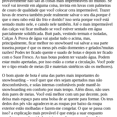
provavelmente não são as coisas mais impermeáveis do mundo. Se
você vai investir em alguma coisa, invista em luvas com palmeiras
de couro de qualidade que você colocar cera impermeável. Trazer
luvas de reserva também pode realmente salvar o seu dia.porque é
que o meu rabo está tão frio e dorido? isso seria porque você está
sentado muito nele, e caindo nele também. Até o mais impermeável
das calças vai ficar molhado se você estiver sentado em água
parcialmente solidificada. Butt pads, vestindo termais e isoladas,
Calças À Prova de água vai ajudar tudo o acima, mas,
principalmente, ficar melhor no snowboard vai salvar a sua parte
traseira.porque é que os meus pés estão dormentes e gelados?muitas
razões! Podes ter ficado quente e suado de botas e depois ter ficado
com o Suor Fresco. As tuas botas podem ter vazado água. Podem
estar muito apertadas, por isso estão a cortar a circulação. Você pode
ter o tipo errado de meias (lã e materiais sintéticos são os melhores).
O bom ajuste de bota é uma das partes mais importantes do
snowboarding – você quer que eles sejam apertados mas não
desconfortáveis, e solas internas confortáveis pode mantê-lo
snowboarding em conforto por mais tempo. Além disso, não uses
dois pares de meias. Você está melhor com um par decente, pois
deixa mais espaço para uma bolsa de ar quente para formar. Os teus
dedos dos pés vão agradecer-te.as roupas por baixo da roupa
exterior estão molhadas e fazem-me congelar. O que se passa com
isso? a explicação mais provável é que esteja a suar enquanto