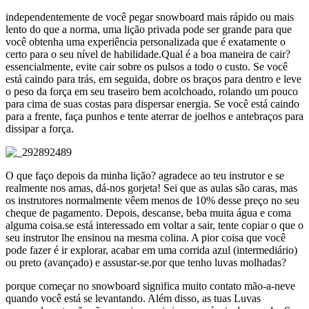
independentemente de você pegar snowboard mais rápido ou mais
lento do que a norma, uma lição privada pode ser grande para que
você obtenha uma experiência personalizada que é exatamente o
certo para o seu nível de habilidade.Qual é a boa maneira de cair?
essencialmente, evite cair sobre os pulsos a todo o custo. Se você
está caindo para trás, em seguida, dobre os braços para dentro e leve
o peso da força em seu traseiro bem acolchoado, rolando um pouco
para cima de suas costas para dispersar energia. Se você está caindo
para a frente, faça punhos e tente aterrar de joelhos e antebraços para
dissipar a força.
O que faço depois da minha lição? agradece ao teu instrutor e se
realmente nos amas, dá-nos gorjeta! Sei que as aulas são caras, mas
os instrutores normalmente vêem menos de 10% desse preço no seu
cheque de pagamento. Depois, descanse, beba muita água e coma
alguma coisa.se está interessado em voltar a sair, tente copiar o que o
seu instrutor lhe ensinou na mesma colina. A pior coisa que você
pode fazer é ir explorar, acabar em uma corrida azul (intermediário)
ou preto (avançado) e assustar-se.por que tenho luvas molhadas?
porque começar no snowboard significa muito contato mão-a-neve
quando você está se levantando. Além disso, as tuas Luvas