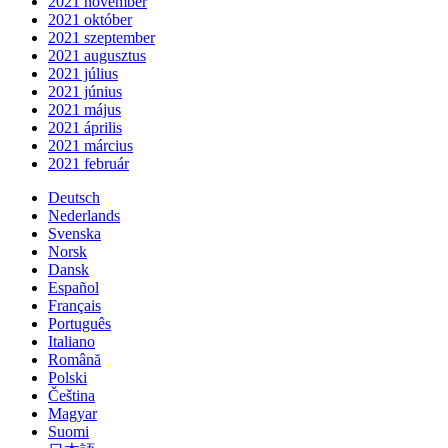
2021 november
2021 október
2021 szeptember
2021 augusztus
2021 július
2021 június
2021 május
2021 április
2021 március
2021 február
Deutsch
Nederlands
Svenska
Norsk
Dansk
Español
Français
Português
Italiano
Română
Polski
Čeština
Magyar
Suomi