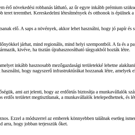
nem érő növekedési robbanás látható, az űr egyre inkább prémium szüks
bb teret teremthet. Kereskedelmi létesítmények és otthonok is épülnek a
lítsanak elő. A saps a növények, akkor lehet használni, hogy jó papír é
őnyökkel járhat, mind regionális, mind helyi szempontból. A fa és a pa
ármazik, kivéve, ha tisztán újrahasznosítható tárgyakból hozták létre.
amelyet inkább hasznosabb mezőgazdasági területekké lehetne alakítani
t használni, hogy nagyszerű infrastruktúrákat hozzanak létre, amelyek el
égük, ami azt jelenti, hogy az erdőirtás biztosítja a munkavállalók s
dős területet megtisztítanak, a munkavállalók letelepedhetnek, és létr
sznos. Ezzel a módszerrel az emberek könnyebben találnak esetleg ismer
ad arra, hogy jobban terjesszük őket.