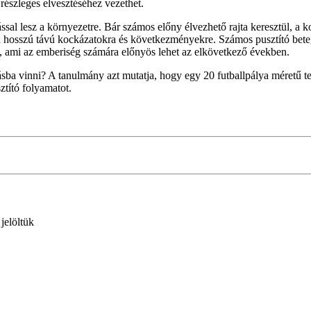
részleges elvesztéséhez vezethet.
tással lesz a környezetre. Bár számos előny élvezhető rajta keresztül, a
 a hosszú távú kockázatokra és következményekre. Számos pusztító beteg
t, ami az emberiség számára előnyös lehet az elkövetkező években.
zásba vinni? A tanulmány azt mutatja, hogy egy 20 futballpálya méretű t
ztító folyamatot.
 jelöltük