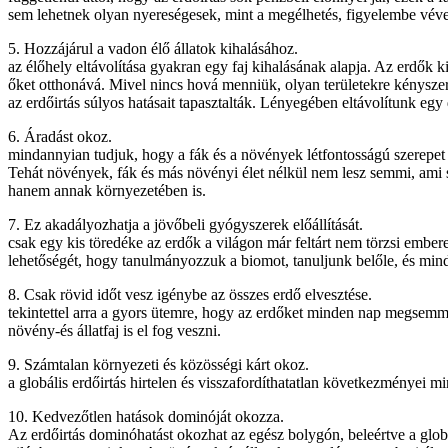
sem lehetnek olyan nyereségesek, mint a megélhetés, figyelembe véve
5. Hozzájárul a vadon élő állatok kihalásához.
az élőhely eltávolítása gyakran egy faj kihalásának alapja. Az erdők 
őket otthonává. Mivel nincs hová menniük, olyan területekre kénysz
az erdőirtás súlyos hatásait tapasztalták. Lényegében eltávolítunk e
6. Áradást okoz.
mindannyian tudjuk, hogy a fák és a növények létfontosságú szerepet já
Tehát növények, fák és más növényi élet nélkül nem lesz semmi, ami segí
hanem annak környezetében is.
7. Ez akadályozhatja a jövőbeli gyógyszerek előállítását.
csak egy kis töredéke az erdők a világon már feltárt nem törzsi ember
lehetőségét, hogy tanulmányozzuk a biomot, tanuljunk belőle, és mind
8. Csak rövid időt vesz igénybe az összes erdő elvesztése.
tekintettel arra a gyors ütemre, hogy az erdőket minden nap megsemmis
növény-és állatfaj is el fog veszni.
9. Számtalan környezeti és közösségi kárt okoz.
a globális erdőirtás hirtelen és visszafordíthatatlan következményei m
10. Kedvezőtlen hatások dominóját okozza.
Az erdőirtás dominóhatást okozhat az egész bolygón, beleértve a globál