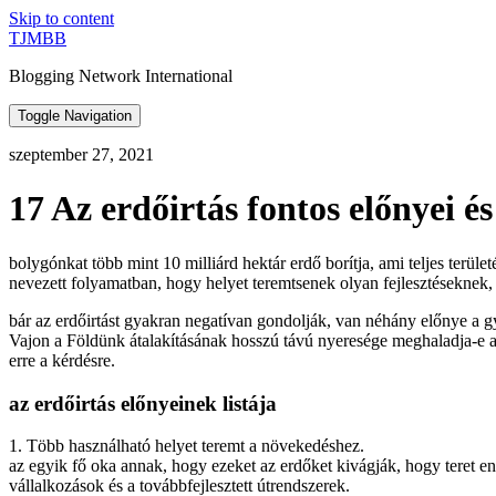
Skip to content
TJMBB
Blogging Network International
Toggle Navigation
szeptember 27, 2021
17 Az erdőirtás fontos előnyei é
bolygónkat több mint 10 milliárd hektár erdő borítja, ami teljes terül
nevezett folyamatban, hogy helyet teremtsenek olyan fejlesztéseknek, 
bár az erdőirtást gyakran negatívan gondolják, van néhány előnye a g
Vajon a Földünk átalakításának hosszú távú nyeresége meghaladja-e a
erre a kérdésre.
az erdőirtás előnyeinek listája
1. Több használható helyet teremt a növekedéshez.
az egyik fő oka annak, hogy ezeket az erdőket kivágják, hogy teret en
vállalkozások és a továbbfejlesztett útrendszerek.