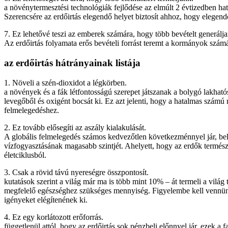
a növénytermesztési technológiák fejlődése az elmúlt 2 évtizedben h
Szerencsére az erdőirtás elegendő helyet biztosít ahhoz, hogy elegend
7. Ez lehetővé teszi az emberek számára, hogy több bevételt generálj
Az erdőirtás folyamata erős bevételi forrást teremt a kormányok számá
az erdőirtás hátrányainak listája
1. Növeli a szén-dioxidot a légkörben.
a növények és a fák létfontosságú szerepet játszanak a bolygó lakhat
levegőből és oxigént bocsát ki. Ez azt jelenti, hogy a hatalmas számú
felmelegedéshez.
2. Ez tovább elősegíti az aszály kialakulását.
A globális felmelegedés számos kedvezőtlen következménnyel jár, beleé
vízfogyasztásának magasabb szintjét. Ahelyett, hogy az erdők természe
életciklusból.
3. Csak a rövid távú nyereségre összpontosít.
kutatások szerint a világ már ma is több mint 10% – át termeli a vilá
megfelelő egészséghez szükséges mennyiség. Figyelembe kell vennünk,
igényeket elégítenének ki.
4. Ez egy korlátozott erőforrás.
függetlenül attól, hogy az erdőirtás sok pénzbeli előnnyel jár, ezek a