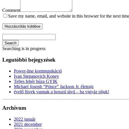
Comment
Save my name, email, and website in this browser for the next tim
Search
Searching is in progress
Legutóbbi bejegyzések
Power-line kommunikáció
Ivan Stepanovich Konev
Teljes fehér búza GYIK
Michael Joseph “Prince” Jackson Jr. életrajz
évelő füvek vannak a hosszú távú – ha vigyáz rájuk!
Archívum
2022 január
2021 december