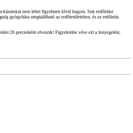
 kockázatokat nem lehet figyelmen kívül hagyni. Sok erdőirtási
ség gyógyítása megtalálható az erdőterületeken, és az erdőirtás
erület 20 percenként elveszik! Figyelembe véve ezt a fenyegetést,