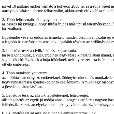
mivel 10 milliárd ember várható a bolygón 2050-re, és a soha véget 
amelyeket lakásra lehetne felhasználni, akkor azok eltávolítása élhető
2. Több felhasználható anyagot termel.
az összes fát kivágják, hogy fűrészárut és más típusú fatermékeket ál
használható.
figyelembe véve az erdőirtás termékeit, minden bizonnyal gazdasági el
a legtöbb háztartásban használnak, legalább részben az erdőirtásból sz
3. Lehetővé teszi a civilizációt és az iparosodást.
ha belegondolunk, a világ erdeinek nagy része kihasználatlan marad, 
segíthetik elő. Ezeknek a buja földeknek néhány részét arra is fel lehe
ott élő embereket.
4. Több munkahelyet teremt.
az erdőirtásban dolgozó embereknek többnyire nincs más munkalehetős
hogy rendszeresen gondoskodjanak családjukról. Amikor egy bizonyos er
a jövedelem áramlásában.
5. Lehetővé teszi az állatok legeltetésének lehetőségét.
állat legeltetés az egyik jó módja annak, hogy az erdőirtás nagyon ha
felfedezik azokat, amelyeket kihaltnak nyilvánítottak. Ez lehetőséget 
6. Ez lehetőséget ad arra, hogy több élelmiszert termeljünk.