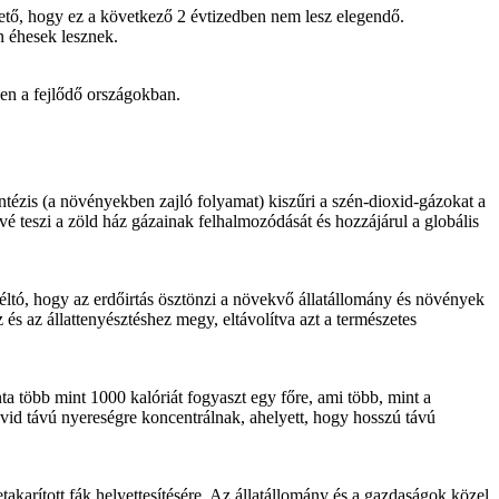
ető, hogy ez a következő 2 évtizedben nem lesz elegendő.
n éhesek lesznek.
sen a fejlődő országokban.
ntézis (a növényekben zajló folyamat) kiszűri a szén-dioxid-gázokat a
vé teszi a zöld ház gázainak felhalmozódását és hozzájárul a globális
méltó, hogy az erdőirtás ösztönzi a növekvő állatállomány és növények
és az állattenyésztéshez megy, eltávolítva azt a természetes
ta több mint 1000 kalóriát fogyaszt egy főre, ami több, mint a
vid távú nyereségre koncentrálnak, ahelyett, hogy hosszú távú
takarított fák helyettesítésére. Az állatállomány és a gazdaságok közel