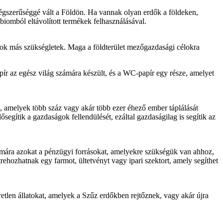
égszerűséggé vált a Földön. Ha vannak olyan erdők a földeken,
 biomból eltávolított termékek felhasználásával.
s sok más szükségletek. Maga a földterület mezőgazdasági célokra
pír az egész világ számára készült, és a WC-papír egy része, amelyet
, amelyek több száz vagy akár több ezer éhező ember táplálását
ősegítik a gazdaságok fellendülését, ezáltal gazdaságilag is segítik az
zámára azokat a pénzügyi forrásokat, amelyekre szükségük van ahhoz,
ehozhatnak egy farmot, ültetvényt vagy ipari szektort, amely segíthet
etlen állatokat, amelyek a Szűz erdőkben rejtőznek, vagy akár újra