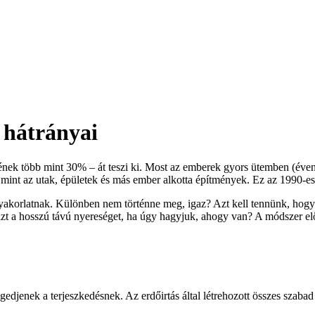
s hátrányai
etének több mint 30% – át teszi ki. Most az emberek gyors ütemben (éven
mint az utak, épületek és más ember alkotta építmények. Ez az 1990-es 
yakorlatnak. Különben nem történne meg, igaz? Azt kell tennünk, hogy 
zt a hosszú távú nyereséget, ha úgy hagyjuk, ahogy van? A módszer el
gedjenek a terjeszkedésnek. Az erdőirtás által létrehozott összes szabad