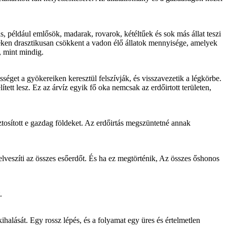
s, például emlősök, madarak, rovarok, kétéltűek és sok más állat teszi
eken drasztikusan csökkent a vadon élő állatok mennyisége, amelyek
, mint mindig.
séget a gyökereiken keresztül felszívják, és visszavezetik a légkörbe.
tett lesz. Ez az árvíz egyik fő oka nemcsak az erdőirtott területen,
ztosított e gazdag földeket. Az erdőirtás megszüntetné annak
elveszíti az összes esőerdőt. És ha ez megtörténik, Az összes őshonos
.
ihalását. Egy rossz lépés, és a folyamat egy üres és értelmetlen