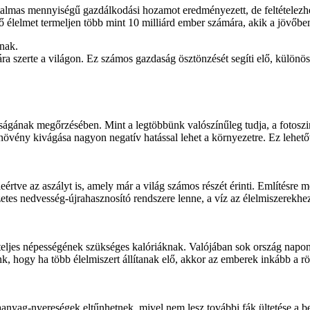
atalmas mennyiségű gazdálkodási hozamot eredményezett, de feltételezh
ő élelmet termeljen több mint 10 milliárd ember számára, akik a jövőbe
anak.
ra szerte a világon. Ez számos gazdaság ösztönzését segíti elő, különö
óságának megőrzésében. Mint a legtöbbünk valószínűleg tudja, a fotoszi
 növény kivágása nagyon negatív hatással lehet a környezetre. Ez lehető
rtve az aszályt is, amely már a világ számos részét érinti. Említésre 
tes nedvesség-újrahasznosító rendszere lenne, a víz az élelmiszerekhez 
g teljes népességének szükséges kalóriáknak. Valójában sok ország napon
 hogy ha több élelmiszert állítanak elő, akkor az emberek inkább a rö
 faanyag-nyereségek eltűnhetnek, mivel nem lesz további fák ültetése a be