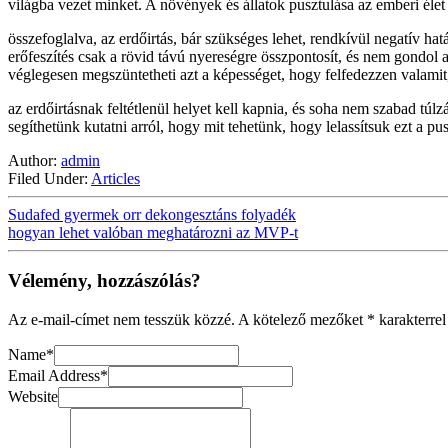
világba vezet minket. A növények és állatok pusztulása az emberi élet 
összefoglalva, az erdőirtás, bár szükséges lehet, rendkívül negatív ha
erőfeszítés csak a rövid távú nyereségre összpontosít, és nem gondol
véglegesen megszüntetheti azt a képességet, hogy felfedezzen valami
az erdőirtásnak feltétlenül helyet kell kapnia, és soha nem szabad túl
segíthetünk kutatni arról, hogy mit tehetünk, hogy lelassítsuk ezt a pus
Author:
admin
Filed Under:
Articles
Sudafed gyermek orr dekongesztáns folyadék
hogyan lehet valóban meghatározni az MVP-t
Vélemény, hozzászólás?
Az e-mail-címet nem tesszük közzé.
A kötelező mezőket
*
karakterrel
Name
*
Email Address
*
Website