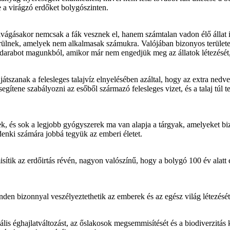
 a virágzó erdőket bolygószinten.
kivágásakor nemcsak a fák vesznek el, hanem számtalan vadon élő állat i
erülnek, amelyek nem alkalmasak számukra. Valójában bizonyos terület
gy darabot magunkból, amikor már nem engedjük meg az állatok létezését
tszanak a felesleges talajvíz elnyelésében azáltal, hogy az extra nedves
tene szabályozni az esőből származó felesleges vizet, és a talaj túl telí
ek, és sok a legjobb gyógyszerek ma van alapja a tárgyak, amelyeket bi
enki számára jobbá tegyük az emberi életet.
ítik az erdőirtás révén, nagyon valószínű, hogy a bolygó 100 év alatt 
inden bizonnyal veszélyeztethetik az emberek és az egész világ létezését
is éghajlatváltozást, az őslakosok megsemmisítését és a biodiverzitás k