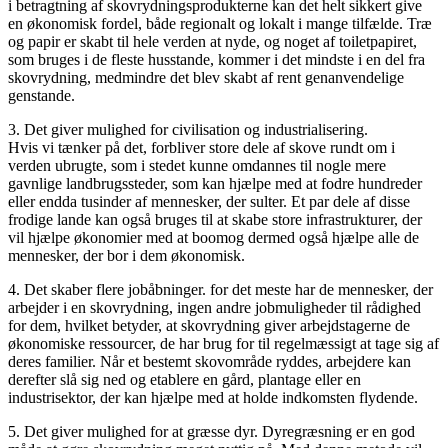
i betragtning af skovrydningsprodukterne kan det helt sikkert give
en økonomisk fordel, både regionalt og lokalt i mange tilfælde. Træ
og papir er skabt til hele verden at nyde, og noget af toiletpapiret,
som bruges i de fleste husstande, kommer i det mindste i en del fra
skovrydning, medmindre det blev skabt af rent genanvendelige
genstande.
3. Det giver mulighed for civilisation og industrialisering.
Hvis vi tænker på det, forbliver store dele af skove rundt om i
verden ubrugte, som i stedet kunne omdannes til nogle mere
gavnlige landbrugssteder, som kan hjælpe med at fodre hundreder
eller endda tusinder af mennesker, der sulter. Et par dele af disse
frodige lande kan også bruges til at skabe store infrastrukturer, der
vil hjælpe økonomier med at boomog dermed også hjælpe alle de
mennesker, der bor i dem økonomisk.
4. Det skaber flere jobåbninger. for det meste har de mennesker, der
arbejder i en skovrydning, ingen andre jobmuligheder til rådighed
for dem, hvilket betyder, at skovrydning giver arbejdstagerne de
økonomiske ressourcer, de har brug for til regelmæssigt at tage sig af
deres familier. Når et bestemt skovområde ryddes, arbejdere kan
derefter slå sig ned og etablere en gård, plantage eller en
industrisektor, der kan hjælpe med at holde indkomsten flydende.
5. Det giver mulighed for at græsse dyr. Dyregræsning er en god