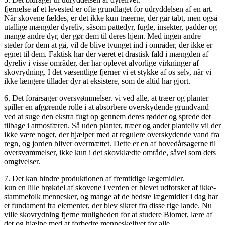
fjernelse af et levested er ofte grundlaget for udryddelsen af en art.
Når skovene fældes, er det ikke kun træerne, der går tabt, men også
utallige mængder dyreliv, såsom pattedyr, fugle, insekter, padder og
mange andre dyr, der gør dem til deres hjem. Med ingen andre
steder for dem at gå, vil de blive tvunget ind i områder, der ikke er
egnet til dem. Faktisk har der været et drastisk fald i mængden af
dyreliv i visse områder, der har oplevet alvorlige virkninger af
skovrydning. I det væsentlige fjerner vi et stykke af os selv, når vi
ikke længere tillader dyr at eksistere, som de altid har gjort.
6. Det forårsager oversvømmelser. vi ved alle, at træer og planter
spiller en afgørende rolle i at absorbere overskydende grundvand
ved at suge den ekstra fugt op gennem deres rødder og sprede det
tilbage i atmosfæren. Så uden planter, træer og andet planteliv vil der
ikke være noget, der hjælper med at regulere overskydende vand fra
regn, og jorden bliver overmættet. Dette er en af hovedårsagerne til
oversvømmelser, ikke kun i det skovklædte område, såvel som dets
omgivelser.
7. Det kan hindre produktionen af fremtidige lægemidler.
kun en lille brøkdel af skovene i verden er blevet udforsket af ikke-
stammefolk mennesker, og mange af de bedste lægemidler i dag har
et fundament fra elementer, der blev sikret fra disse rige lande. Nu
ville skovrydning fjerne muligheden for at studere Biomet, lære af
det og hjælpe med at forbedre menneskelivet for alle.