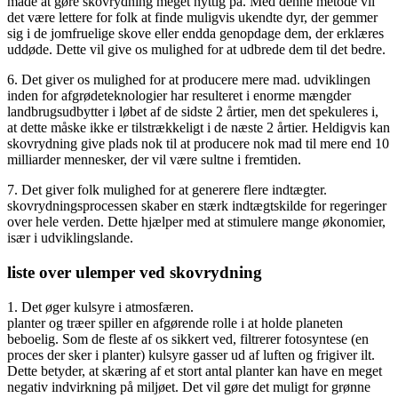
måde at gøre skovrydning meget nyttig på. Med denne metode vil
det være lettere for folk at finde muligvis ukendte dyr, der gemmer
sig i de jomfruelige skove eller endda genopdage dem, der erklæres
uddøde. Dette vil give os mulighed for at udbrede dem til det bedre.
6. Det giver os mulighed for at producere mere mad. udviklingen
inden for afgrødeteknologier har resulteret i enorme mængder
landbrugsudbytter i løbet af de sidste 2 årtier, men det spekuleres i,
at dette måske ikke er tilstrækkeligt i de næste 2 årtier. Heldigvis kan
skovrydning give plads nok til at producere nok mad til mere end 10
milliarder mennesker, der vil være sultne i fremtiden.
7. Det giver folk mulighed for at generere flere indtægter.
skovrydningsprocessen skaber en stærk indtægtskilde for regeringer
over hele verden. Dette hjælper med at stimulere mange økonomier,
især i udviklingslande.
liste over ulemper ved skovrydning
1. Det øger kulsyre i atmosfæren.
planter og træer spiller en afgørende rolle i at holde planeten
beboelig. Som de fleste af os sikkert ved, filtrerer fotosyntese (en
proces der sker i planter) kulsyre gasser ud af luften og frigiver ilt.
Dette betyder, at skæring af et stort antal planter kan have en meget
negativ indvirkning på miljøet. Det vil gøre det muligt for grønne