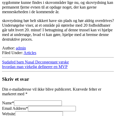
sygdomme kunne findes i skovområder lige nu, og skovrydning kan
permanent fjerne evnen til at opdage noget, der kan gavne
menneskeheden i de kommende år.
skovrydning bør helt sikkert have sin plads og bør aldrig overdrives?
Undersøgelse viser, at et område på størrelse med 20 fodboldbaner
går tabt hvert 20. minut! I betragtning af denne trussel kan vi hjælpe
med at undersøge, hvad vi kan gøre, hjælpe med at bremse denne
destruktive proces.
Author:
admin
Filed Under:
Articles
Sudafed barn Nasal Decongestant væske
hvordan man virkelig definerer en MVP
Skriv et svar
Din e-mailadresse vil ikke blive publiceret.
Krævede felter er
markeret med
*
Name
*
Email Address
*
Website