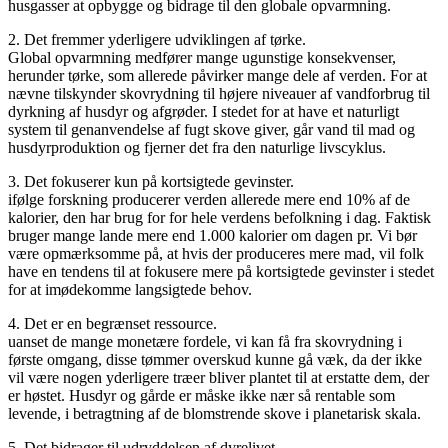
husgasser at opbygge og bidrage til den globale opvarmning.
2. Det fremmer yderligere udviklingen af tørke.
Global opvarmning medfører mange ugunstige konsekvenser,
herunder tørke, som allerede påvirker mange dele af verden. For at
nævne tilskynder skovrydning til højere niveauer af vandforbrug til
dyrkning af husdyr og afgrøder. I stedet for at have et naturligt
system til genanvendelse af fugt skove giver, går vand til mad og
husdyrproduktion og fjerner det fra den naturlige livscyklus.
3. Det fokuserer kun på kortsigtede gevinster.
ifølge forskning producerer verden allerede mere end 10% af de
kalorier, den har brug for for hele verdens befolkning i dag. Faktisk
bruger mange lande mere end 1.000 kalorier om dagen pr. Vi bør
være opmærksomme på, at hvis der produceres mere mad, vil folk
have en tendens til at fokusere mere på kortsigtede gevinster i stedet
for at imødekomme langsigtede behov.
4. Det er en begrænset ressource.
uanset de mange monetære fordele, vi kan få fra skovrydning i
første omgang, disse tømmer overskud kunne gå væk, da der ikke
vil være nogen yderligere træer bliver plantet til at erstatte dem, der
er høstet. Husdyr og gårde er måske ikke nær så rentable som
levende, i betragtning af de blomstrende skove i planetarisk skala.
5. Det bidrager til udryddelsen af dyrelivet.