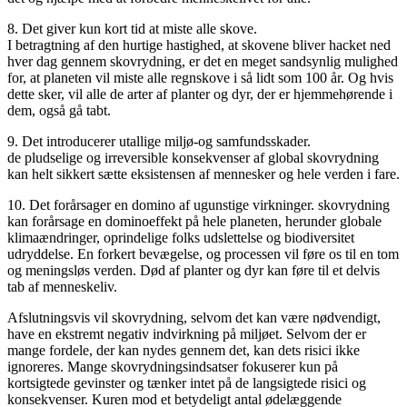
8. Det giver kun kort tid at miste alle skove.
I betragtning af den hurtige hastighed, at skovene bliver hacket ned
hver dag gennem skovrydning, er det en meget sandsynlig mulighed
for, at planeten vil miste alle regnskove i så lidt som 100 år. Og hvis
dette sker, vil alle de arter af planter og dyr, der er hjemmehørende i
dem, også gå tabt.
9. Det introducerer utallige miljø-og samfundsskader.
de pludselige og irreversible konsekvenser af global skovrydning
kan helt sikkert sætte eksistensen af mennesker og hele verden i fare.
10. Det forårsager en domino af ugunstige virkninger. skovrydning
kan forårsage en dominoeffekt på hele planeten, herunder globale
klimaændringer, oprindelige folks udslettelse og biodiversitet
udryddelse. En forkert bevægelse, og processen vil føre os til en tom
og meningsløs verden. Død af planter og dyr kan føre til et delvis
tab af menneskeliv.
Afslutningsvis vil skovrydning, selvom det kan være nødvendigt,
have en ekstremt negativ indvirkning på miljøet. Selvom der er
mange fordele, der kan nydes gennem det, kan dets risici ikke
ignoreres. Mange skovrydningsindsatser fokuserer kun på
kortsigtede gevinster og tænker intet på de langsigtede risici og
konsekvenser. Kuren mod et betydeligt antal ødelæggende