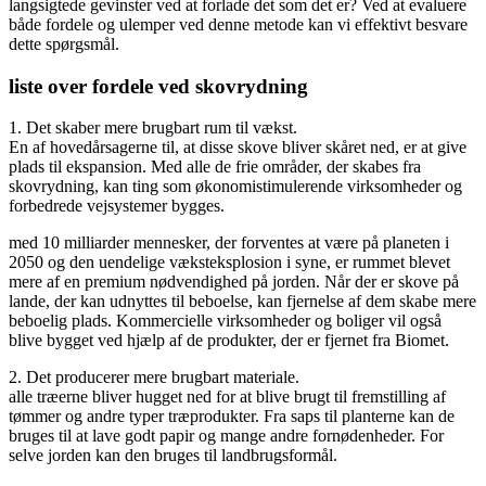
langsigtede gevinster ved at forlade det som det er? Ved at evaluere
både fordele og ulemper ved denne metode kan vi effektivt besvare
dette spørgsmål.
liste over fordele ved skovrydning
1. Det skaber mere brugbart rum til vækst.
En af hovedårsagerne til, at disse skove bliver skåret ned, er at give
plads til ekspansion. Med alle de frie områder, der skabes fra
skovrydning, kan ting som økonomistimulerende virksomheder og
forbedrede vejsystemer bygges.
med 10 milliarder mennesker, der forventes at være på planeten i
2050 og den uendelige væksteksplosion i syne, er rummet blevet
mere af en premium nødvendighed på jorden. Når der er skove på
lande, der kan udnyttes til beboelse, kan fjernelse af dem skabe mere
beboelig plads. Kommercielle virksomheder og boliger vil også
blive bygget ved hjælp af de produkter, der er fjernet fra Biomet.
2. Det producerer mere brugbart materiale.
alle træerne bliver hugget ned for at blive brugt til fremstilling af
tømmer og andre typer træprodukter. Fra saps til planterne kan de
bruges til at lave godt papir og mange andre fornødenheder. For
selve jorden kan den bruges til landbrugsformål.