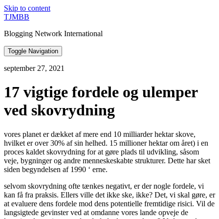
Skip to content
TJMBB
Blogging Network International
Toggle Navigation
september 27, 2021
17 vigtige fordele og ulemper
ved skovrydning
vores planet er dækket af mere end 10 milliarder hektar skove,
hvilket er over 30% af sin helhed. 15 millioner hektar om året) i en
proces kaldet skovrydning for at gøre plads til udvikling, såsom
veje, bygninger og andre menneskeskabte strukturer. Dette har sket
siden begyndelsen af 1990 ‘ erne.
selvom skovrydning ofte tænkes negativt, er der nogle fordele, vi
kan få fra praksis. Ellers ville det ikke ske, ikke? Det, vi skal gøre, er
at evaluere dens fordele mod dens potentielle fremtidige risici. Vil de
langsigtede gevinster ved at omdanne vores lande opveje de