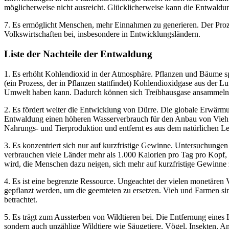
möglicherweise nicht ausreicht. Glücklicherweise kann die Entwaldu
7. Es ermöglicht Menschen, mehr Einnahmen zu generieren. Der Prozes
Volkswirtschaften bei, insbesondere in Entwicklungsländern.
Liste der Nachteile der Entwaldung
1. Es erhöht Kohlendioxid in der Atmosphäre. Pflanzen und Bäume spi
(ein Prozess, der in Pflanzen stattfindet) Kohlendioxidgase aus der L
Umwelt haben kann. Dadurch können sich Treibhausgase ansammeln 
2. Es fördert weiter die Entwicklung von Dürre. Die globale Erwärmung
Entwaldung einen höheren Wasserverbrauch für den Anbau von Vieh und 
Nahrungs- und Tierproduktion und entfernt es aus dem natürlichen L
3. Es konzentriert sich nur auf kurzfristige Gewinne. Untersuchungen 
verbrauchen viele Länder mehr als 1.000 Kalorien pro Tag pro Kopf, 
wird, die Menschen dazu neigen, sich mehr auf kurzfristige Gewinne zu
4. Es ist eine begrenzte Ressource. Ungeachtet der vielen monetären
gepflanzt werden, um die geernteten zu ersetzen. Vieh und Farmen s
betrachtet.
5. Es trägt zum Aussterben von Wildtieren bei. Die Entfernung eines
sondern auch unzählige Wildtiere wie Säugetiere, Vögel, Insekten, A