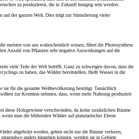
enschen zu produzieren, die in Zukunft hungrig sein werden.
auf der ganzen Welt. Dies trägt zur Stimulierung vieler
e meisten von uns wahrscheinlich wissen, filtert die Photosynthese
 großen Anzahl von Pflanzen sehr negative Auswirkungen auf die
eits viele Teile der Welt betrifft. Ganz zu schweigen davon, dass die
clings zu haben, das Wälder bereitstellen, fließt Wasser in die
ie sie für die gesamte Weltbevölkerung benötigt. Tatsächlich
r sollten zur Kenntnis nehmen, dass, wenn mehr Nahrung produziert
nnten diese Holzgewinne verschwinden, da keine zusätzlichen Bäume
t, wenn man die blühenden Wälder auf planetarischer Ebene
 Wälder abgeholzt werden, gehen nicht nur die Bäume verloren,
ie nirgendwo anders hingehen können, werden sie in Gebiete