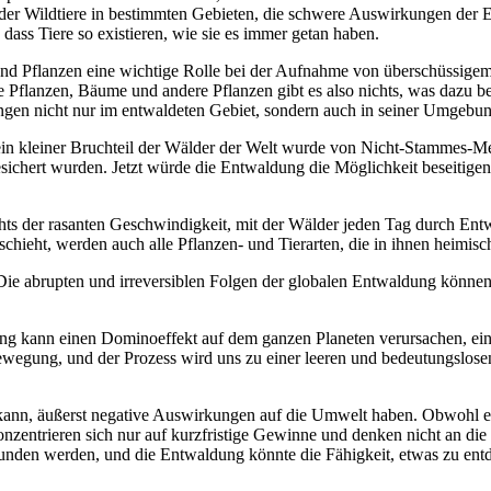
ahl der Wildtiere in bestimmten Gebieten, die schwere Auswirkungen der
 dass Tiere so existieren, wie sie es immer getan haben.
 Pflanzen eine wichtige Rolle bei der Aufnahme von überschüssigem G
 Pflanzen, Bäume und andere Pflanzen gibt es also nichts, was dazu b
ngen nicht nur im entwaldeten Gebiet, sondern auch in seiner Umgebun
in kleiner Bruchteil der Wälder der Welt wurde von Nicht-Stammes-Me
ichert wurden. Jetzt würde die Entwaldung die Möglichkeit beseitigen
chts der rasanten Geschwindigkeit, mit der Wälder jeden Tag durch Entw
chieht, werden auch alle Pflanzen- und Tierarten, die in ihnen heimisch
Die abrupten und irreversiblen Folgen der globalen Entwaldung können
g kann einen Dominoeffekt auf dem ganzen Planeten verursachen, eins
Bewegung, und der Prozess wird uns zu einer leeren und bedeutungslos
nn, äußerst negative Auswirkungen auf die Umwelt haben. Obwohl es 
entrieren sich nur auf kurzfristige Gewinne und denken nicht an die l
funden werden, und die Entwaldung könnte die Fähigkeit, etwas zu en