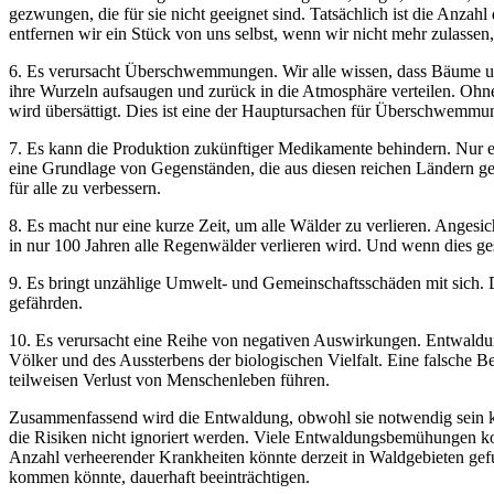
gezwungen, die für sie nicht geeignet sind. Tatsächlich ist die Anz
entfernen wir ein Stück von uns selbst, wenn wir nicht mehr zulassen,
6. Es verursacht Überschwemmungen. Wir alle wissen, dass Bäume und
ihre Wurzeln aufsaugen und zurück in die Atmosphäre verteilen. Ohne
wird übersättigt. Dies ist eine der Hauptursachen für Überschwemmu
7. Es kann die Produktion zukünftiger Medikamente behindern. Nur e
eine Grundlage von Gegenständen, die aus diesen reichen Ländern ges
für alle zu verbessern.
8. Es macht nur eine kurze Zeit, um alle Wälder zu verlieren. Angesi
in nur 100 Jahren alle Regenwälder verlieren wird. Und wenn dies ges
9. Es bringt unzählige Umwelt- und Gemeinschaftsschäden mit sich. 
gefährden.
10. Es verursacht eine Reihe von negativen Auswirkungen. Entwaldun
Völker und des Aussterbens der biologischen Vielfalt. Eine falsche 
teilweisen Verlust von Menschenleben führen.
Zusammenfassend wird die Entwaldung, obwohl sie notwendig sein ka
die Risiken nicht ignoriert werden. Viele Entwaldungsbemühungen konz
Anzahl verheerender Krankheiten könnte derzeit in Waldgebieten ge
kommen könnte, dauerhaft beeinträchtigen.