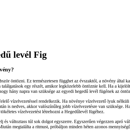
dű levél Fig
övény?
 a találgatások egy részét, amikor legközelebb öntöznie kell. Ha a kije
 hogy hány napra van szüksége az egyedi hegedű levél fügének az öntöz
s után is nedves, akkor valószínűleg jobb vízelvezetésre van szüksége.
 tökéletes vízelvezetést létrehozni a Hegedűlevél fügéhez.
. Miután megtalálta a ritmust, próbáljon minden héten azonos mennyiség