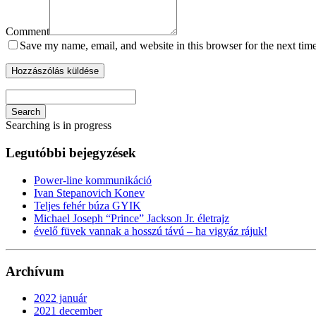
Comment
Save my name, email, and website in this browser for the next tim
Search
Searching is in progress
Legutóbbi bejegyzések
Power-line kommunikáció
Ivan Stepanovich Konev
Teljes fehér búza GYIK
Michael Joseph “Prince” Jackson Jr. életrajz
évelő füvek vannak a hosszú távú – ha vigyáz rájuk!
Archívum
2022 január
2021 december