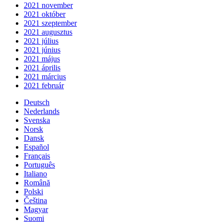
2021 november
2021 október
2021 szeptember
2021 augusztus
2021 július
2021 június
2021 május
2021 április
2021 március
2021 február
Deutsch
Nederlands
Svenska
Norsk
Dansk
Español
Français
Português
Italiano
Română
Polski
Čeština
Magyar
Suomi