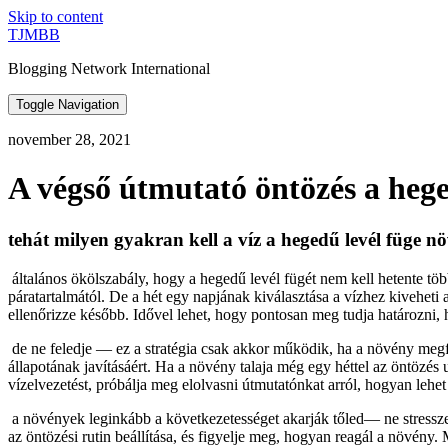
Skip to content
TJMBB
Blogging Network International
Toggle Navigation
november 28, 2021
A végső útmutató öntözés a hege
tehát milyen gyakran kell a víz a hegedű levél füge n
 általános ökölszabály, hogy a hegedű levél fügét nem kell hetente többször öntözni. Ez természetesen függhet az évszaktól, a növény által kapott napfény mennyiségétől, valamint otthona hőmérsékletétől és 
páratartalmától. De a hét egy napjának kiválasztása a vízhez kiveheti
ellenőrizze később. Idővel lehet, hogy pontosan meg tudja határozni,
 de ne feledje — ez a stratégia csak akkor működik, ha a növény megfelelő vízelvezetéssel rendelkezik. Ha növénye vízelvezető lyuk nélküli edényben van, vagy tömörített talajjal rendelkezik, akkor küzd annak 
állapotának javításáért. Ha a növény talaja még egy héttel az öntözé
vízelvezetést, próbálja meg elolvasni útmutatónkat arról, hogyan lehet
 a növények leginkább a következetességet akarják tőled— ne stresszelj és változtass túl sok dolgot egyszerre. Egyszerűen végezzen apró változtatásokat, mint például a növény áthelyezése egy új ablakba vagy 
az öntözési rutin beállítása, és figyelje meg, hogyan reagál a növény