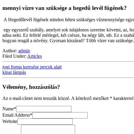
mennyi vízre van szüksége a hegedű levél fügének?
 A Hegedűlevél fügének minden héten szükséges vízmennyisége egyed
 egy egyszerű szabály, amelyet sok tulajdonos szeretne követni, az, hogy két lábonként egy csészét adjon. Tehát, ha a növény két láb magas a talaj tövétől a legmagasabb levélig, akkor hetente egy csésze vizet 
adna neki. Ez felfelé mérlegel, két csésze, ha négy láb, stb. Ez a szab
hogyan reagál a növény. Gyorsan kiszárad? Több vízre van szüksége.
Author:
admin
Filed Under:
Articles
jogi forma keresése percek alatt
kínai lámpás
Vélemény, hozzászólás?
Az e-mail-címet nem tesszük közzé.
A kötelező mezőket
*
karakterrel
Name
*
Email Address
*
Website