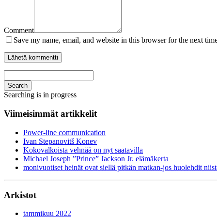
Comment
Save my name, email, and website in this browser for the next tim
Search
Searching is in progress
Viimeisimmät artikkelit
Power-line communication
Ivan Stepanovitš Konev
Kokovalkoista vehnää on nyt saatavilla
Michael Joseph ”Prince” Jackson Jr. elämäkerta
monivuotiset heinät ovat siellä pitkän matkan-jos huolehdit niist
Arkistot
tammikuu 2022