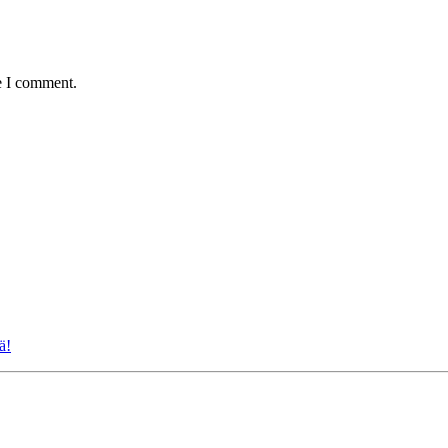
e I comment.
ä!