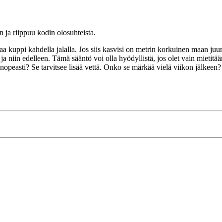
 ja riippuu kodin olosuhteista. 
 kuppi kahdella jalalla. Jos siis kasvisi on metrin korkuinen maan juures
a niin edelleen. Tämä sääntö voi olla hyödyllistä, jos olet vain mietitään 
nopeasti? Se tarvitsee lisää vettä. Onko se märkää vielä viikon jälkeen? K