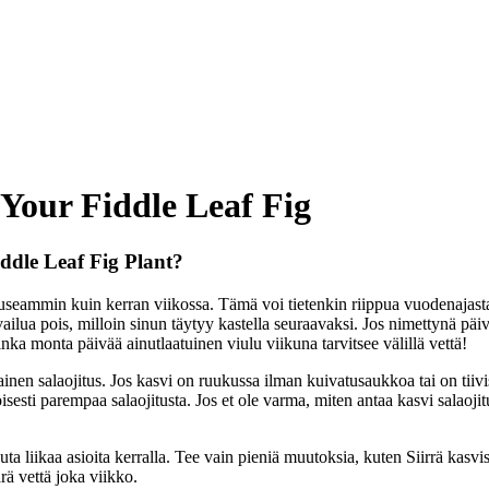
 Your Fiddle Leaf Fig
dle Leaf Fig Plant?
la useammin kuin kerran viikossa. Tämä voi tietenkin riippua vuodenajast
ailua pois, milloin sinun täytyy kastella seuraavaksi. Jos nimettynä päivä
ka monta päivää ainutlaatuinen viulu viikuna tarvitsee välillä vettä!
ainen salaojitus. Jos kasvi on ruukussa ilman kuivatusaukkoa tai on tiiv
sesti parempaa salaojitusta. Jos et ole varma, miten antaa kasvi salaojitu
 liikaa asioita kerralla. Tee vain pieniä muutoksia, kuten Siirrä kasvisi 
rä vettä joka viikko.