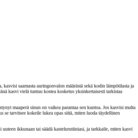
a, kasvisi saamasta auringonvalon määrästä sekä kodin lämpötilasta ja 
nä kasvi vielä tuntuu kostea kosketus yksinkertaisesti tarkistaa 
istynyt maaperä sinun on vaikea parantaa sen kuntoa. Jos kasvisi multa 
s se tarvitsee kokeile lukea opas siitä, miten luoda täydellinen 
uuteen ikkunaan tai säädä kastelurutiiniasi, ja tarkkaile, miten kasvi 