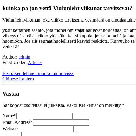
kuinka paljon vettä Viulunlehtiviikunat tarvitsevat?
Viulunlehtiviikunan joka viikko tarvitsema vesimäärä on ainutlaatuinen
yksinkertainen sääntö, jota monet omistajat haluavat noudattaa, on antaa
viikossa. Tämä asteikko ylöspäin, kaksi kuppia, jos se on neljä jalkaa, j
huomioon. Jos siis seuraat huolellisesti kasvisi reaktiota. Kuivuuko se 
vedessä!
Author:
admin
Filed Under:
Articles
Etsi oikeudellinen muoto minuuteissa
Chinese Lantern
Vastaa
Sähköpostiosoitettasi ei julkaista.
Pakolliset kentät on merkitty
*
Name
*
Email Address
*
Website