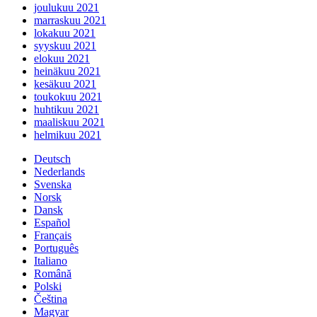
joulukuu 2021
marraskuu 2021
lokakuu 2021
syyskuu 2021
elokuu 2021
heinäkuu 2021
kesäkuu 2021
toukokuu 2021
huhtikuu 2021
maaliskuu 2021
helmikuu 2021
Deutsch
Nederlands
Svenska
Norsk
Dansk
Español
Français
Português
Italiano
Română
Polski
Čeština
Magyar