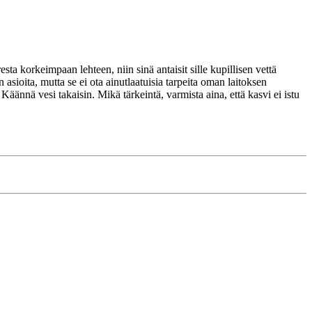
ta korkeimpaan lehteen, niin sinä antaisit sille kupillisen vettä 
asioita, mutta se ei ota ainutlaatuisia tarpeita oman laitoksen 
äännä vesi takaisin. Mikä tärkeintä, varmista aina, että kasvi ei istu 