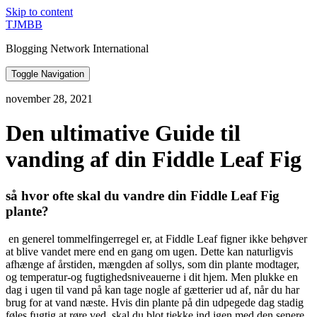
Skip to content
TJMBB
Blogging Network International
Toggle Navigation
november 28, 2021
Den ultimative Guide til
vanding af din Fiddle Leaf Fig
så hvor ofte skal du vandre din Fiddle Leaf Fig
plante?
 en generel tommelfingerregel er, at Fiddle Leaf figner ikke behøver 
at blive vandet mere end en gang om ugen. Dette kan naturligvis 
afhænge af årstiden, mængden af sollys, som din plante modtager, 
og temperatur-og fugtighedsniveauerne i dit hjem. Men plukke en 
dag i ugen til vand på kan tage nogle af gætterier ud af, når du har 
brug for at vand næste. Hvis din plante på din udpegede dag stadig 
føles fugtig at røre ved, skal du blot tjekke ind igen med den senere. 