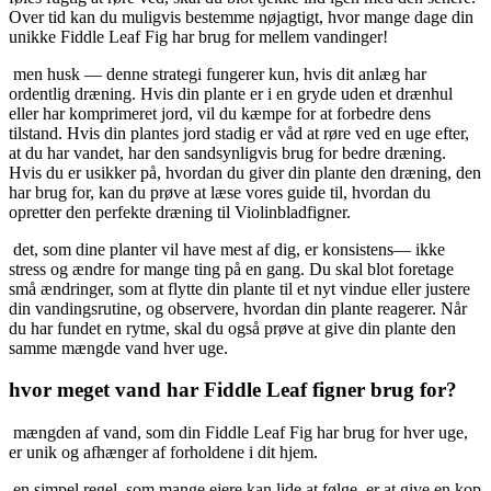
Over tid kan du muligvis bestemme nøjagtigt, hvor mange dage din 
unikke Fiddle Leaf Fig har brug for mellem vandinger!
 men husk — denne strategi fungerer kun, hvis dit anlæg har 
ordentlig dræning. Hvis din plante er i en gryde uden et drænhul 
eller har komprimeret jord, vil du kæmpe for at forbedre dens 
tilstand. Hvis din plantes jord stadig er våd at røre ved en uge efter, 
at du har vandet, har den sandsynligvis brug for bedre dræning. 
Hvis du er usikker på, hvordan du giver din plante den dræning, den 
har brug for, kan du prøve at læse vores guide til, hvordan du 
opretter den perfekte dræning til Violinbladfigner.
 det, som dine planter vil have mest af dig, er konsistens— ikke 
stress og ændre for mange ting på en gang. Du skal blot foretage 
små ændringer, som at flytte din plante til et nyt vindue eller justere 
din vandingsrutine, og observere, hvordan din plante reagerer. Når 
du har fundet en rytme, skal du også prøve at give din plante den 
samme mængde vand hver uge.
hvor meget vand har Fiddle Leaf figner brug for?
 mængden af vand, som din Fiddle Leaf Fig har brug for hver uge, 
er unik og afhænger af forholdene i dit hjem. 
 en simpel regel, som mange ejere kan lide at følge, er at give en kop 