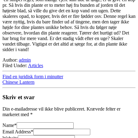
pr. Så hvis din plante er to meter høj fra bunden af jorden til det 
højeste blad, så ville du give det en kop vand om ugen. Dette 
skaleres opad, to kopper, hvis det er fire fødder osv. Denne regel kan 
være nyttig, hvis du bare finder ud af tingene, men den tager ikke 
højde for dine plantes unikke behov. Så hvis du følger nøje 
observere, hvordan din plante reagerer. Tørrer det hurtigt ud? Det 
har brug for mere vand. Er det stadig vådt efter en uge? Skaler 
vandet tilbage. Vigtigst er det altid at sørge for, at din plante ikke 
sidder i vand!
Author:
admin
Filed Under:
Articles
Find en juridisk form i minutter
Chinese Lantern
Skriv et svar
Din e-mailadresse vil ikke blive publiceret.
Krævede felter er
markeret med
*
Name
*
Email Address
*