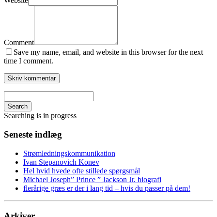
Website
Comment
Save my name, email, and website in this browser for the next
time I comment.
Search
Searching is in progress
Seneste indlæg
Strømledningskommunikation
Ivan Stepanovich Konev
Hel hvid hvede ofte stillede spørgsmål
Michael Joseph” Prince ” Jackson Jr. biografi
flerårige græs er der i lang tid – hvis du passer på dem!
Arkiver