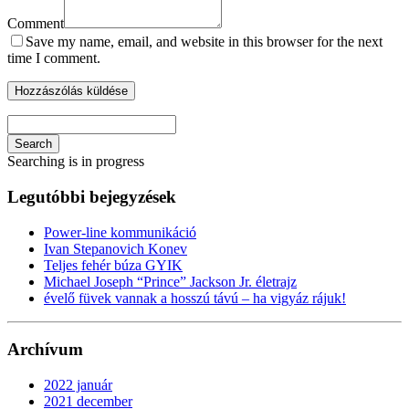
Comment
Save my name, email, and website in this browser for the next
time I comment.
Search
Searching is in progress
Legutóbbi bejegyzések
Power-line kommunikáció
Ivan Stepanovich Konev
Teljes fehér búza GYIK
Michael Joseph “Prince” Jackson Jr. életrajz
évelő füvek vannak a hosszú távú – ha vigyáz rájuk!
Archívum
2022 január
2021 december