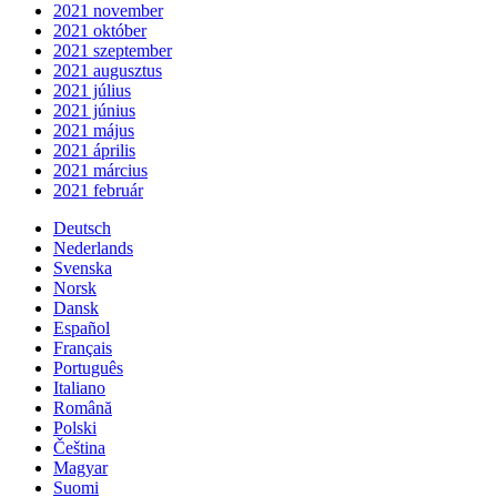
2021 november
2021 október
2021 szeptember
2021 augusztus
2021 július
2021 június
2021 május
2021 április
2021 március
2021 február
Deutsch
Nederlands
Svenska
Norsk
Dansk
Español
Français
Português
Italiano
Română
Polski
Čeština
Magyar
Suomi