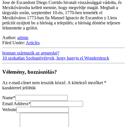
Jose de Escandont Diego Corrido hivatali visszássággal vádolta, és
Mexikóvárosba kellett mennie, hogy megvédje magát. Meghalt a
tárgyalás során, szeptember 10-én, 1770-ben temették el
Mexikóváros 1773-ban fia Manuel Ignacio de Escandon y Llera
petíciót nyújtott be a bíróság a település; a bíróság döntése teljesen
felmentette a grófot.
Author:
admin
Filed Under:
Articles
honnan származik az arganolaj?
10 szokatlan Szobanövények, hogy hagyja el Wonderstruck
Vélemény, hozzászólás?
Az e-mail-címet nem tesszük közzé.
A kötelező mezőket
*
karakterrel jelöltük
Name
*
Email Address
*
Website