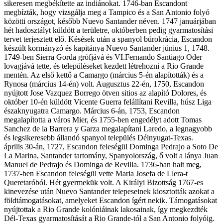
sikeresen megbékítette az indiánokat. 1746-ban Escandont
megbízták, hogy vizsgálja meg a Tampico és a San Antonio folyó
közötti országot, később Nuevo Santander néven. 1747 januárjában
hét hadosztályt küldött a területre, októberben pedig gyarmatosítási
tervet terjesztett elő. Késések után a spanyol bürokrácia, Escandon
készült kormányzó és kapitánya Nuevo Santander június 1, 1748.
1749-ben Sierra Gorda grófjává és VI.Fernando Santiago Oder
lovagjává tette, és településeket kezdett létrehozni a Rio Grande
mentén. Az első kettő a Camargo (március 5-én alapították) és a
Rynosa (március 14-én) volt. Augusztus 22-én, 1750, Escandon
nyújtott Jose Vazquez Borrego ötven sitios az alapító Dolores, és
október 10-én küldött Vicente Guerra felállítani Revilla, húsz Liga
északnyugatra Camargo. Március 6-án, 1753, Escandon
megalapította a város Mier, és 1755-ben engedélyt adott Tomas
Sanchez de la Barrera y Garza megalapítani Laredo, a legnagyobb
és legsikeresebb állandó spanyol település Délnyugat-Texas.
április 30-án, 1727, Escandon feleségül Dominga Pedrajo a Soto De
La Marina, Santander tartomány, Spanyolország, ő volt a lánya Juan
Manuel de Pedrajo és Dominga de Revilla. 1736-ban halt meg,
1737-ben Escandon feleségül vette Maria Josefa de Llera-t
Queretaróból. Hét gyermekük volt. A Királyi Bizottság 1767-es
kinevezése után Nuevo Santander telepeseinek kiosztották azokat a
földtámogatásokat, amelyeket Escandon ígért nekik. Támogatásokat
nyújtottak a Rio Grande kolóniáinak lakosainak, így megkezdték
Dél-Texas gyarmatosítását a Rio Grande-tól a San Antonio folyóig.