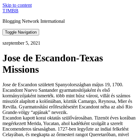
Skip to content
TJMBB
Blogging Network International
Toggle Navigation
szeptember 5, 2021
Jose de Escandon-Texas
Missions
Jose de Escandon született Spanyolországban május 19, 1700.
Escandont Nuevo Santander gyarmatosítójaként és első
kormányzójaként ismerték. több mint húsz várost, villát és számos
missziót alapított a kolóniában, köztük Camargo, Reynosa, Mier és
Revilla. Gyarmatosítási erőfeszítéseiért Escandont néha az alsó Rio
Grande-völgy “apjának” nevezik.
Escandon kapott korai oktatás szülővárosában. Tizenöt éves korában
megérkezett Merida, Yucatan, ahol kadétként szolgált a szerelt
Encomenderos társaságban. 1727-ben legyőzte az indiai felkelést
Celayában, és megkapta az őrmesteri rangot Queretaróban, mivel