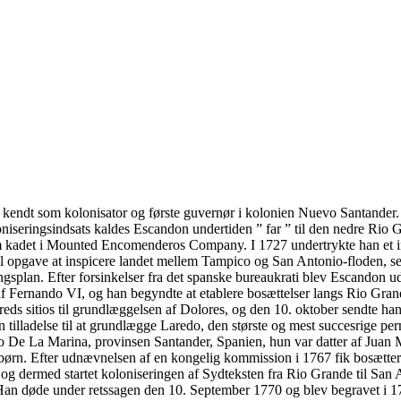
kendt som kolonisator og første guvernør i kolonien Nuevo Santander. h
seringsindsats kaldes Escandon undertiden ” far ” til den nedre Rio G
om kadet i Mounted Encomenderos Company. I 1727 undertrykte han et in
 til opgave at inspicere landet mellem Tampico og San Antonio-floden, 
ngsplan. Efter forsinkelser fra det spanske bureaukrati blev Escandon 
af Fernando VI, og han begyndte at etablere bosættelser langs Rio Gran
ds sitios til grundlæggelsen af Dolores, og den 10. oktober sendte han
lladelse til at grundlægge Laredo, den største og mest succesrige per
 De La Marina, provinsen Santander, Spanien, hun var datter af Juan 
ørn. Efter udnævnelsen af en kongelig kommission i 1767 fik bosætter
e og dermed startet koloniseringen af Sydteksten fra Rio Grande til Sa
ig. Han døde under retssagen den 10. September 1770 og blev begravet 