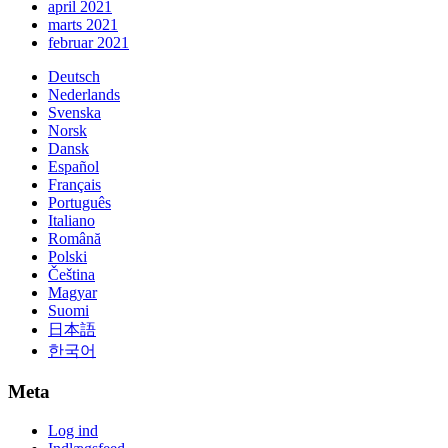
april 2021
marts 2021
februar 2021
Deutsch
Nederlands
Svenska
Norsk
Dansk
Español
Français
Português
Italiano
Română
Polski
Čeština
Magyar
Suomi
日本語
한국어
Meta
Log ind