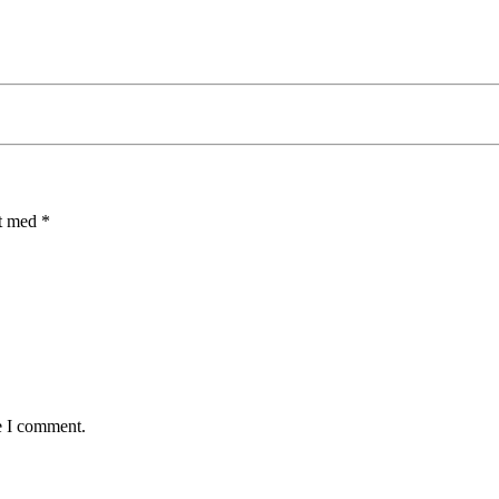
et med
*
e I comment.