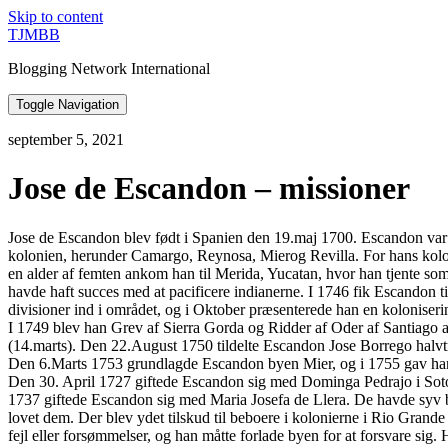
Skip to content
TJMBB
Blogging Network International
Toggle Navigation
september 5, 2021
Jose de Escandon – missioner
Jose de Escandon blev født i Spanien den 19.maj 1700. Escandon var 
kolonien, herunder Camargo, Reynosa, Mierog Revilla. For hans koloni
en alder af femten ankom han til Merida, Yucatan, hvor han tjente s
havde haft succes med at pacificere indianerne. I 1746 fik Escandon
divisioner ind i området, og i Oktober præsenterede han en koloniseri
I 1749 blev han Grev af Sierra Gorda og Ridder af Oder af Santiago 
(14.marts). Den 22.August 1750 tildelte Escandon Jose Borrego halvtre
Den 6.Marts 1753 grundlagde Escandon byen Mier, og i 1755 gav han ti
Den 30. April 1727 giftede Escandon sig med Dominga Pedrajo i Soto
1737 giftede Escandon sig med Maria Josefa de Llera. De havde syv b
lovet dem. Der blev ydet tilskud til beboere i kolonierne i Rio Grand
fejl eller forsømmelser, og han måtte forlade byen for at forsvare s