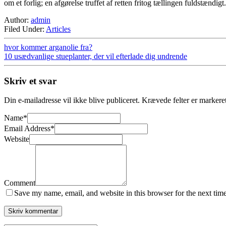
om et forlig; en afgørelse truffet af retten fritog tællingen fuldstændigt.
Author:
admin
Filed Under:
Articles
hvor kommer arganolie fra?
10 usædvanlige stueplanter, der vil efterlade dig undrende
Skriv et svar
Din e-mailadresse vil ikke blive publiceret.
Krævede felter er marker
Name
*
Email Address
*
Website
Comment
Save my name, email, and website in this browser for the next tim