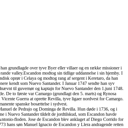
an grundlagde over tyve Byer eller villaer og en række missioner i
rande valley.Escandon modtog sin tidlige uddannelse i sin hjemby. I
disk oprør i Celaya og modtog rang af sergent i Keretaro, da han
senere kendt som Nuevo Santander. I Januar 1747 sendte han syv
udnævnt til guvernør og kaptajn for Nuevo Santander den 1.juni 1748.
de. De to første var Camargo (grundlagt den 5. marts) og Rynosa
 Vicente Guerra at oprette Revilla, tyve ligaer nordvest for Camargo.
manente spanske bosættelse i sydvest.
Manuel de Pedrajo og Dominga de Revilla. Hun døde i 1736, og i
ne i Nuevo Santander tildelt de jordtilskud, som Escandon havde
n Antonio-floden. Jose de Escandon blev anklaget af Diego Corrido for
i 1773 hans søn Manuel Ignacio de Escandon y Llera andragende retten