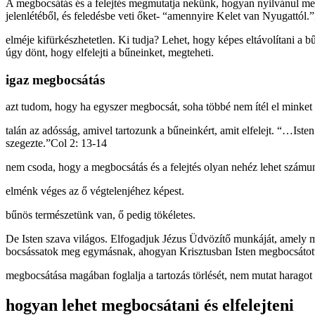
A megbocsátás és a felejtés megmutatja nekünk, hogyan nyilvánul meg a
jelenlétéből, és feledésbe veti őket- “amennyire Kelet van Nyugattól
elméje kifürkészhetetlen. Ki tudja? Lehet, hogy képes eltávolítani a 
úgy dönt, hogy elfelejti a bűneinket, megteheti.
igaz megbocsátás
azt tudom, hogy ha egyszer megbocsát, soha többé nem ítél el minket e
talán az adósság, amivel tartozunk a bűneinkért, amit elfelejt. “…Ist
szegezte.”Col 2: 13-14
nem csoda, hogy a megbocsátás és a felejtés olyan nehéz lehet számu
elménk véges az ő végtelenjéhez képest.
bűnös természetünk van, ő pedig tökéletes.
De Isten szava világos. Elfogadjuk Jézus Üdvözítő munkáját, amely m
bocsássatok meg egymásnak, ahogyan Krisztusban Isten megbocsátott
megbocsátása magában foglalja a tartozás törlését, nem mutat haragot 
hogyan lehet megbocsátani és elfelejteni