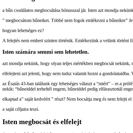
a bűn csodálatos megbocsátása bónusszal jár. Isten azt mondja nekünk
” megbocsátom bűneiket. Többé nem fogok emlékezni a bűneikre” Je
hogyan lehetséges ez?
A felejtés nem emberi szinten történik. Emlékezünk a velünk történt 
Isten számára semmi sem lehetetlen.
azt mondja nekünk, hogy olyan teljes mértékben megbocsát nekünk, m
elfelejteni azt jelenti, hogy nem tudsz valamit hozni a gondolataidba. V
az Ésaiás 43-ban találunk egy lehetséges választ a “miért” – re.a prófé
nekik: “bűneiddel terheltél engem, bűneiddel pedig elfárasztottál eng
elkaptad a” saját kedvéért ” részt? Nem bocsátja meg és nem felejti
a saját céljaira teszi.
Isten megbocsát és elfelejt