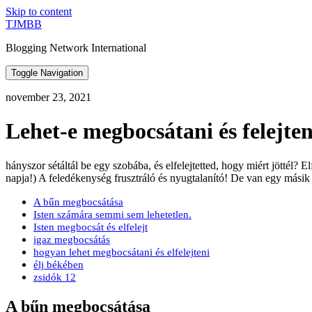
Skip to content
TJMBB
Blogging Network International
Toggle Navigation
november 23, 2021
Lehet-e megbocsátani és felejten
hányszor sétáltál be egy szobába, és elfelejtetted, hogy miért jöttél? 
napja!) A feledékenység frusztráló és nyugtalanító! De van egy másik 
A bűn megbocsátása
Isten számára semmi sem lehetetlen.
Isten megbocsát és elfelejt
igaz megbocsátás
hogyan lehet megbocsátani és elfelejteni
élj békében
zsidók 12
A bűn megbocsátása