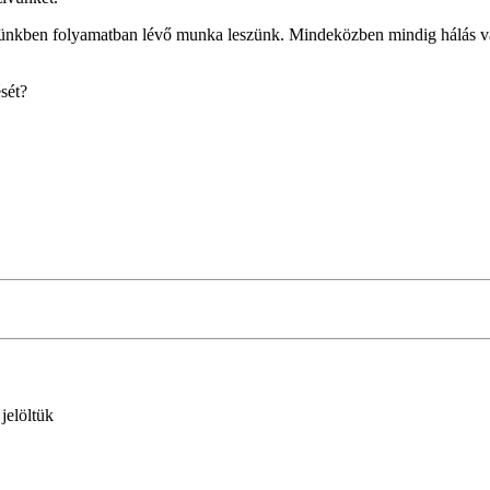
letünkben folyamatban lévő munka leszünk. Mindeközben mindig hálás 
ését?
 jelöltük