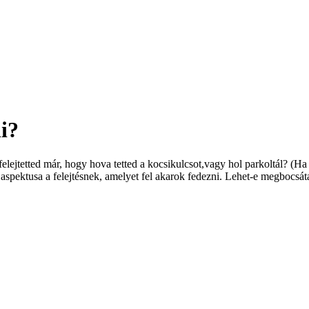
i?
Elfelejtetted már, hogy hova tetted a kocsikulcsot,vagy hol parkoltál? (
aspektusa a felejtésnek, amelyet fel akarok fedezni. Lehet-e megbocsátan