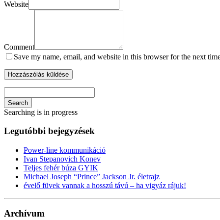
Website
Comment
Save my name, email, and website in this browser for the next tim
Search
Searching is in progress
Legutóbbi bejegyzések
Power-line kommunikáció
Ivan Stepanovich Konev
Teljes fehér búza GYIK
Michael Joseph “Prince” Jackson Jr. életrajz
évelő füvek vannak a hosszú távú – ha vigyáz rájuk!
Archívum