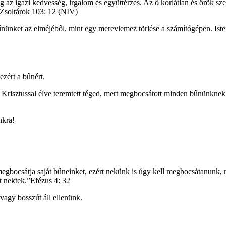
z igazi kedvesség, irgalom és együttérzés. Az ő korlátlan és örök szere
.”Zsoltárok 103: 12 (NIV)
bűnünket az elméjéből, mint egy merevlemez törlése a számítógépen. Ist
zért a bűnért.
en Krisztussal élve teremtett téged, mert megbocsátott minden bűnünknek
nkra!
egbocsátja saját bűneinket, ezért nekünk is úgy kell megbocsátanunk,
 nektek.”Efézus 4: 32
vagy bosszút áll ellenünk.