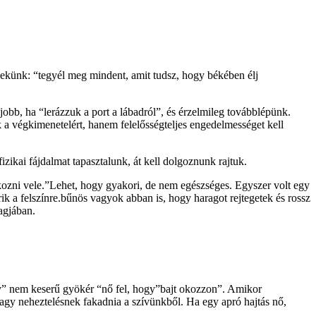
nekünk: “tegyél meg mindent, amit tudsz, hogy békében élj
bb, ha “lerázzuk a port a lábadról”, és érzelmileg továbblépünk.
 a végkimenetelért, hanem felelősségteljes engedelmességet kell
izikai fájdalmat tapasztalunk, át kell dolgoznunk rajtuk.
ozni vele.”Lehet, hogy gyakori, de nem egészséges. Egyszer volt egy
rik a felszínre.bűnös vagyok abban is, hogy haragot rejtegetek és rossz
agjában.
hogy” nem keserű gyökér “nő fel, hogy”bajt okozzon”. Amikor
agy neheztelésnek fakadnia a szívünkből. Ha egy apró hajtás nő,