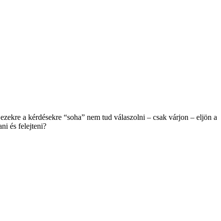
Ha ezekre a kérdésekre “soha” nem tud válaszolni – csak várjon – eljön a
i és felejteni?