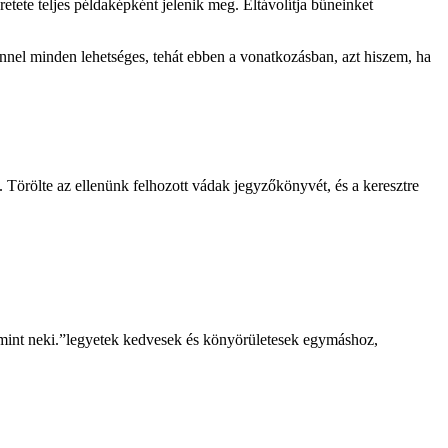
tete teljes példaképként jelenik meg. Eltávolítja bűneinket
ennel minden lehetséges, tehát ebben a vonatkozásban, azt hiszem, ha
. Törölte az ellenünk felhozott vádak jegyzőkönyvét, és a keresztre
 mint neki.”legyetek kedvesek és könyörületesek egymáshoz,