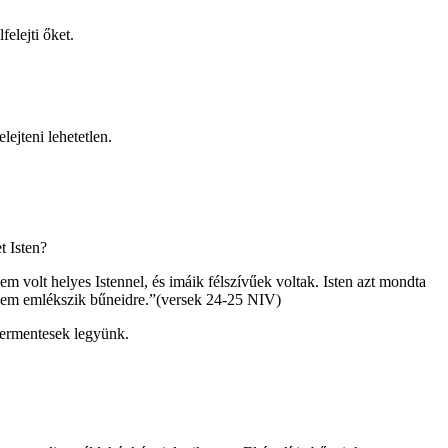
elejti őket.
ejteni lehetetlen.
t Isten?
nem volt helyes Istennel, és imáik félszívűek voltak. Isten azt mondta
bé nem emlékszik bűneidre.”(versek 24-25 NIV)
hermentesek legyünk.