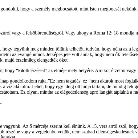
jd gondolni, hogy a személy megbocsátott, mint Isten megbocsát nekünk.
osszúról vagy a felsőbbrendűségről. Vagy ahogy a Róma 12: 18 mondja 
hogy tegyünk meg minden tőlünk telhetőt, tudván, hogy néha az a legjo
detni az evangéliumot. Jelképes jele volt annak, hogy nem ők felelősek
ak, majd érzelmileg elengedték őket.
al, hogy “kitölti érzéseit” az elméje mély helyére. Amikor érzelmi vagy f
holnap gondolkodom rajta.”Ez nem tagadás, ez “nem akarok most foglalk
 víz alá tolni. Lehet, hogy egy ideig ott tudja tartani, de mindig felug
tottam. Ez olyan, mintha az elégedetlenség apró lángját táplálná a m
.
épe vagyunk. Az ő mércéje szerint kell élnünk. A 15. vers arról szól, 
bb részébe vagy a végtelenbe vetjük, nem szabad ellenségeskedésnek v
szívünket.