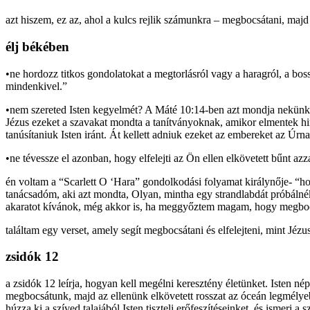
azt hiszem, ez az, ahol a kulcs rejlik számunkra – megbocsátani, ma
élj békében
•ne hordozz titkos gondolatokat a megtorlásról vagy a haragról, a b
mindenkivel.”
•nem szereted Isten kegyelmét? A Máté 10:14-ben azt mondja nekünk, 
Jézus ezeket a szavakat mondta a tanítványoknak, amikor elmentek hir
tanúsítaniuk Isten iránt. Át kellett adniuk ezeket az embereket az Úrn
•ne tévessze el azonban, hogy elfelejti az Ön ellen elkövetett bűnt azz
én voltam a “Scarlett O ‘Hara” gondolkodási folyamat királynője- “
tanácsadóm, aki azt mondta, Olyan, mintha egy strandlabdát próbálnék a
akaratot kívánok, még akkor is, ha meggyőztem magam, hogy megbocsá
találtam egy verset, amely segít megbocsátani és elfelejteni, mint Jézus
zsidók 12
a zsidók 12 leírja, hogyan kell megélni keresztény életünket. Isten n
megbocsátunk, majd az ellenünk elkövetett rosszat az óceán legmélye
húzza ki a szíved talajából.Isten tiszteli erőfeszítéseinket, és ismeri a 