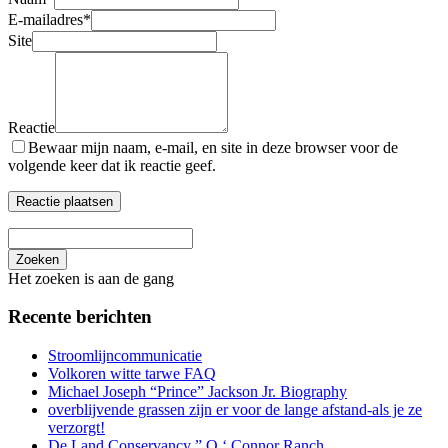
E-mailadres
*
Site
Reactie
Bewaar mijn naam, e-mail, en site in deze browser voor de
volgende keer dat ik reactie geef.
Zoeken
Het zoeken is aan de gang
Recente berichten
Stroomlijncommunicatie
Volkoren witte tarwe FAQ
Michael Joseph “Prince” Jackson Jr. Biography
overblijvende grassen zijn er voor de lange afstand-als je ze
verzorgt!
De Land Conservancy ” O ‘ Connor Ranch