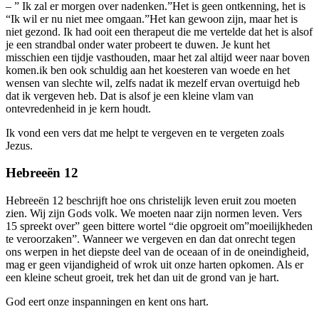
– ” Ik zal er morgen over nadenken.”Het is geen ontkenning, het is
“Ik wil er nu niet mee omgaan.”Het kan gewoon zijn, maar het is
niet gezond. Ik had ooit een therapeut die me vertelde dat het is alsof
je een strandbal onder water probeert te duwen. Je kunt het
misschien een tijdje vasthouden, maar het zal altijd weer naar boven
komen.ik ben ook schuldig aan het koesteren van woede en het
wensen van slechte wil, zelfs nadat ik mezelf ervan overtuigd heb
dat ik vergeven heb. Dat is alsof je een kleine vlam van
ontevredenheid in je kern houdt.
Ik vond een vers dat me helpt te vergeven en te vergeten zoals
Jezus.
Hebreeën 12
Hebreeën 12 beschrijft hoe ons christelijk leven eruit zou moeten
zien. Wij zijn Gods volk. We moeten naar zijn normen leven. Vers
15 spreekt over” geen bittere wortel “die opgroeit om”moeilijkheden
te veroorzaken”. Wanneer we vergeven en dan dat onrecht tegen
ons werpen in het diepste deel van de oceaan of in de oneindigheid,
mag er geen vijandigheid of wrok uit onze harten opkomen. Als er
een kleine scheut groeit, trek het dan uit de grond van je hart.
God eert onze inspanningen en kent ons hart.