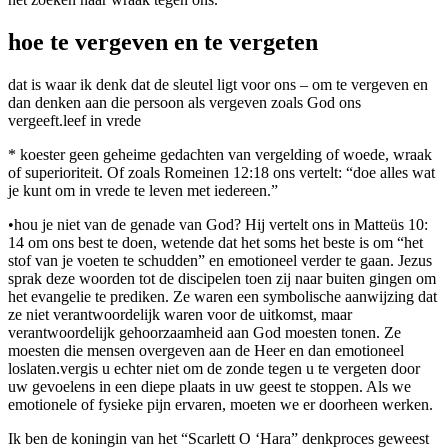
hoe te vergeven en te vergeten
dat is waar ik denk dat de sleutel ligt voor ons – om te vergeven en
dan denken aan die persoon als vergeven zoals God ons
vergeeft.leef in vrede
* koester geen geheime gedachten van vergelding of woede, wraak
of superioriteit. Of zoals Romeinen 12:18 ons vertelt: “doe alles wat
je kunt om in vrede te leven met iedereen.”
•hou je niet van de genade van God? Hij vertelt ons in Matteüs 10:
14 om ons best te doen, wetende dat het soms het beste is om “het
stof van je voeten te schudden” en emotioneel verder te gaan. Jezus
sprak deze woorden tot de discipelen toen zij naar buiten gingen om
het evangelie te prediken. Ze waren een symbolische aanwijzing dat
ze niet verantwoordelijk waren voor de uitkomst, maar
verantwoordelijk gehoorzaamheid aan God moesten tonen. Ze
moesten die mensen overgeven aan de Heer en dan emotioneel
loslaten.vergis u echter niet om de zonde tegen u te vergeten door
uw gevoelens in een diepe plaats in uw geest te stoppen. Als we
emotionele of fysieke pijn ervaren, moeten we er doorheen werken.
Ik ben de koningin van het “Scarlett O ‘Hara” denkproces geweest