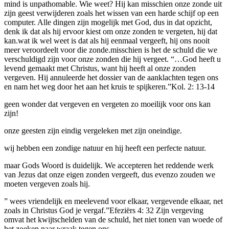
mind is unpathomable. Wie weet? Hij kan misschien onze zonde uit
zijn geest verwijderen zoals het wissen van een harde schijf op een
computer. Alle dingen zijn mogelijk met God, dus in dat opzicht,
denk ik dat als hij ervoor kiest om onze zonden te vergeten, hij dat
kan.wat ik wel weet is dat als hij eenmaal vergeeft, hij ons nooit
meer veroordeelt voor die zonde.misschien is het de schuld die we
verschuldigd zijn voor onze zonden die hij vergeet. “…God heeft u
levend gemaakt met Christus, want hij heeft al onze zonden
vergeven. Hij annuleerde het dossier van de aanklachten tegen ons
en nam het weg door het aan het kruis te spijkeren.”Kol. 2: 13-14
geen wonder dat vergeven en vergeten zo moeilijk voor ons kan
zijn!
onze geesten zijn eindig vergeleken met zijn oneindige.
wij hebben een zondige natuur en hij heeft een perfecte natuur.
maar Gods Woord is duidelijk. We accepteren het reddende werk
van Jezus dat onze eigen zonden vergeeft, dus evenzo zouden we
moeten vergeven zoals hij.
” wees vriendelijk en meelevend voor elkaar, vergevende elkaar, net
zoals in Christus God je vergaf.”Efeziërs 4: 32 Zijn vergeving
omvat het kwijtschelden van de schuld, het niet tonen van woede of
het zoeken naar wraak tegen ons.