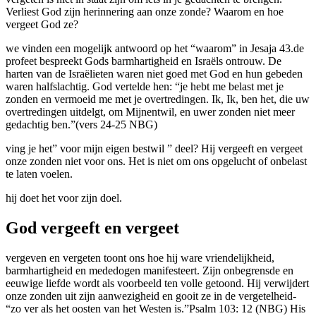
Verliest God zijn herinnering aan onze zonde? Waarom en hoe
vergeet God ze?
we vinden een mogelijk antwoord op het “waarom” in Jesaja 43.de
profeet bespreekt Gods barmhartigheid en Israëls ontrouw. De
harten van de Israëlieten waren niet goed met God en hun gebeden
waren halfslachtig. God vertelde hen: “je hebt me belast met je
zonden en vermoeid me met je overtredingen. Ik, Ik, ben het, die uw
overtredingen uitdelgt, om Mijnentwil, en uwer zonden niet meer
gedachtig ben.”(vers 24-25 NBG)
ving je het” voor mijn eigen bestwil ” deel? Hij vergeeft en vergeet
onze zonden niet voor ons. Het is niet om ons opgelucht of onbelast
te laten voelen.
hij doet het voor zijn doel.
God vergeeft en vergeet
vergeven en vergeten toont ons hoe hij ware vriendelijkheid,
barmhartigheid en mededogen manifesteert. Zijn onbegrensde en
eeuwige liefde wordt als voorbeeld ten volle getoond. Hij verwijdert
onze zonden uit zijn aanwezigheid en gooit ze in de vergetelheid-
“zo ver als het oosten van het Westen is.”Psalm 103: 12 (NBG) His