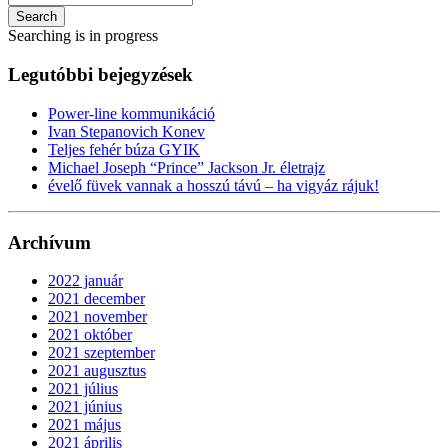
Search
Searching is in progress
Legutóbbi bejegyzések
Power-line kommunikáció
Ivan Stepanovich Konev
Teljes fehér búza GYIK
Michael Joseph “Prince” Jackson Jr. életrajz
évelő füvek vannak a hosszú távú – ha vigyáz rájuk!
Archívum
2022 január
2021 december
2021 november
2021 október
2021 szeptember
2021 augusztus
2021 július
2021 június
2021 május
2021 április