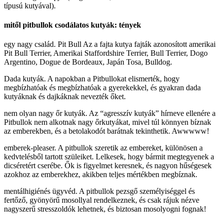
típusú kutyával).
mitől pitbullok csodálatos kutyák: tények
egy nagy család. Pit Bull Az a fajta kutya fajták azonosított amerikai
Pit Bull Terrier, Amerikai Staffordshire Terrier, Bull Terrier, Dogo
Argentino, Dogue de Bordeaux, Japán Tosa, Bulldog.
Dada kutyák. A napokban a Pitbullokat elismerték, hogy
megbízhatóak és megbízhatóak a gyerekekkel, és gyakran dada
kutyáknak és dajkáknak nevezték őket.
nem olyan nagy őr kutyák. Az “agresszív kutyák” hírneve ellenére a
Pitbullok nem alkotnak nagy őrkutyákat, mivel túl könnyen bíznak
az emberekben, és a betolakodót barátnak tekinthetik. Awwwww!
emberek-pleaser. A pitbullok szeretik az embereket, különösen a
kedvtelésből tartott szüleiket. Lelkesek, hogy bármit megtegyenek a
dicséretért cserébe. Ők is figyelmet keresnek, és nagyon hűségesek
azokhoz az emberekhez, akikben teljes mértékben megbíznak.
mentálhigiénés ügyvéd. A pitbullok pezsgő személyiséggel és
fertőző, gyönyörű mosollyal rendelkeznek, és csak rájuk nézve
nagyszerű stresszoldók lehetnek, és biztosan mosolyogni fognak!