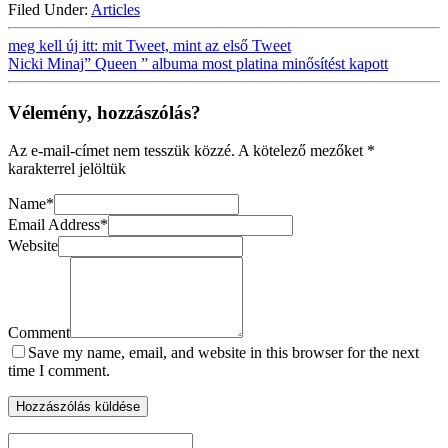
Filed Under:
Articles
meg kell új itt: mit Tweet, mint az első Tweet
Nicki Minaj” Queen ” albuma most platina minősítést kapott
Vélemény, hozzászólás?
Az e-mail-címet nem tesszük közzé.
A kötelező mezőket
*
karakterrel jelöltük
Name
*
Email Address
*
Website
Comment
Save my name, email, and website in this browser for the next
time I comment.