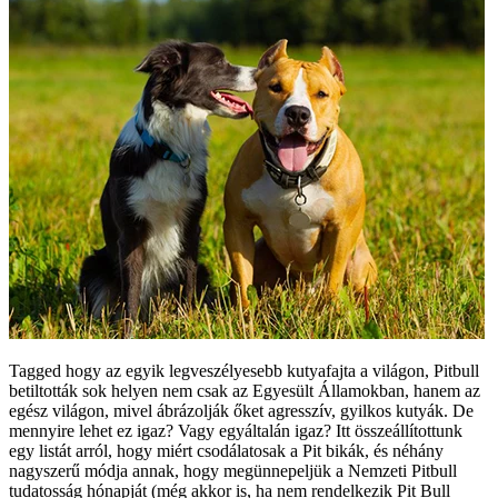
Tagged hogy az egyik legveszélyesebb kutyafajta a világon, Pitbull
betiltották sok helyen nem csak az Egyesült Államokban, hanem az
egész világon, mivel ábrázolják őket agresszív, gyilkos kutyák. De
mennyire lehet ez igaz? Vagy egyáltalán igaz? Itt összeállítottunk
egy listát arról, hogy miért csodálatosak a Pit bikák, és néhány
nagyszerű módja annak, hogy megünnepeljük a Nemzeti Pitbull
tudatosság hónapját (még akkor is, ha nem rendelkezik Pit Bull