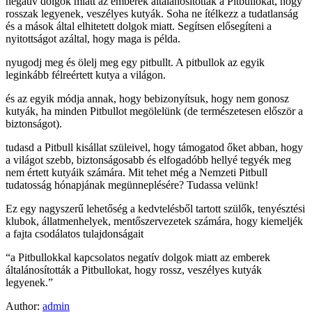
negatív dolgok miatt az emberek általánosították a Pitbullokat, hogy
rosszak legyenek, veszélyes kutyák. Soha ne ítélkezz a tudatlanság
és a mások által elhitetett dolgok miatt. Segítsen elősegíteni a
nyitottságot azáltal, hogy maga is példa.
nyugodj meg és ölelj meg egy pitbullt. A pitbullok az egyik
leginkább félreértett kutya a világon.
és az egyik módja annak, hogy bebizonyítsuk, hogy nem gonosz
kutyák, ha minden Pitbullot megölelünk (de természetesen először a
biztonságot).
tudasd a Pitbull kisállat szüleivel, hogy támogatod őket abban, hogy
a világot szebb, biztonságosabb és elfogadóbb hellyé tegyék meg
nem értett kutyáik számára. Mit tehet még a Nemzeti Pitbull
tudatosság hónapjának megünneplésére? Tudassa velünk!
Ez egy nagyszerű lehetőség a kedvtelésből tartott szülők, tenyésztési
klubok, állatmenhelyek, mentőszervezetek számára, hogy kiemeljék
a fajta csodálatos tulajdonságait
“a Pitbullokkal kapcsolatos negatív dolgok miatt az emberek
általánosították a Pitbullokat, hogy rossz, veszélyes kutyák
legyenek.”
Author:
admin