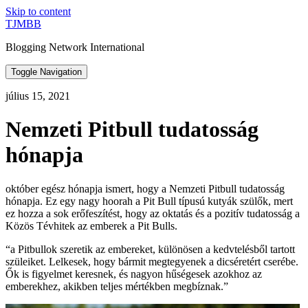
Skip to content
TJMBB
Blogging Network International
Toggle Navigation
július 15, 2021
Nemzeti Pitbull tudatosság
hónapja
október egész hónapja ismert, hogy a Nemzeti Pitbull tudatosság
hónapja. Ez egy nagy hoorah a Pit Bull típusú kutyák szülők, mert
ez hozza a sok erőfeszítést, hogy az oktatás és a pozitív tudatosság a
Közös Tévhitek az emberek a Pit Bulls.
“a Pitbullok szeretik az embereket, különösen a kedvtelésből tartott
szüleiket. Lelkesek, hogy bármit megtegyenek a dicséretért cserébe.
Ők is figyelmet keresnek, és nagyon hűségesek azokhoz az
emberekhez, akikben teljes mértékben megbíznak.”