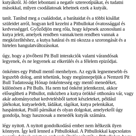
kutyákról. Jó ötlet lebontani a negatív sztereotípiákat, és tudatni
másokkal, milyen csodálatosak lehetnek ezek a kutyák.
tanít. Tanítsd meg a családodat, a barátaidat és a többi kisállat
szüleidet arról, hogyan kell kezelni a Pitbullokat óvatossággal és
kedvességgel. Győződjön meg róla, hogy képesek azonosítani a
kutya jeleit, amelyek rendben vannak/nem rendben vannak a
megközelítéshez, a kutya határai és mi okozza a szorongását és a
hirtelen hangulatváltozásokat.
úgy, hogy a jövőbeni Pit Bull interakciók valami várandósak
legyenek, és ne legyenek az elkerülés és a félelem epizódjai.
önkéntes egy Pitbull mentő menhelyen. Az egyik legnemesebb és
legszebb dolog, amit tehetünk, hogy megünnepeljük a Nemzeti Pit
Bull Tudatosság Hónap önkéntesség egy mentő menedéket,
különösen a Pit Bulls. Ha nem tud önként jelentkezni, akkor
elősegítheti a Pitbullot, miközben a kutya örökké otthonára vár, vagy
akár adományozhat kedvtelésből tartott készleteket, például
játékokat, kutyaeledelt, ládákat, rágókat, kutya pelenkákat,
haspántokat, Pisilő párnákat és olyan dolgokat, amelyekről úgy
gondolja, hogy hasznosak a menedék kutyák számára.
légy nyitott. A nyitott gondolkodású ember nem ítélkezik ilyen
könnyen. Így kell lenned a Pitbullokkal. A Pitbullokkal kapcsolatos