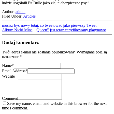
ludzie uogólnili Pit Bulle jako złe, niebezpieczne psy.”
Author:
admin
Filed Under:
Articles
musisz być nowy tutaj: co tweetować jako pierwszy Tweet
Album Nicki Minaj „Queen” jest teraz certyfikowany platynowo
Dodaj komentarz
Twój adres e-mail nie zostanie opublikowany.
Wymagane pola są
oznaczone
*
Name
*
Email Address
*
Website
Comment
Save my name, email, and website in this browser for the next
time I comment.