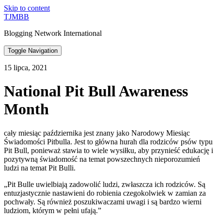
Skip to content
TJMBB
Blogging Network International
Toggle Navigation
15 lipca, 2021
National Pit Bull Awareness
Month
cały miesiąc października jest znany jako Narodowy Miesiąc
Świadomości Pitbulla. Jest to główna hurah dla rodziców psów typu
Pit Bull, ponieważ stawia to wiele wysiłku, aby przynieść edukację i
pozytywną świadomość na temat powszechnych nieporozumień
ludzi na temat Pit Bulli.
„Pit Bulle uwielbiają zadowolić ludzi, zwłaszcza ich rodziców. Są
entuzjastycznie nastawieni do robienia czegokolwiek w zamian za
pochwały. Są również poszukiwaczami uwagi i są bardzo wierni
ludziom, którym w pełni ufają.”