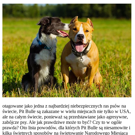
otagowane jako jedna z najbardziej niebezpiecznych ras psów na
świecie, Pit Bulle są zakazane w wielu miejscach nie tylko w USA,
ale na całym świecie, ponieważ są przedstawiane jako agresywne,
zabójcze psy. Ale jak prawdziwe może to być? Czy to w ogóle
prawda? Oto lista powodów, dla których Pit Bulle są niesamowite i
kilka świetnych sposobów na świętowanie Narodowego Miesiąca