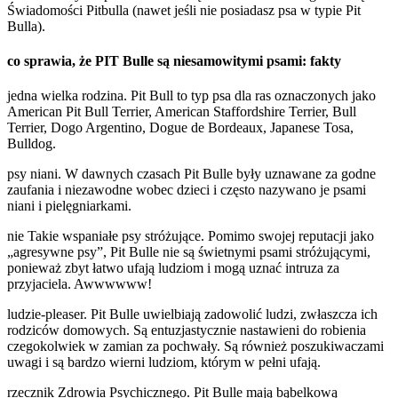
Świadomości Pitbulla (nawet jeśli nie posiadasz psa w typie Pit
Bulla).
co sprawia, że PIT Bulle są niesamowitymi psami: fakty
jedna wielka rodzina. Pit Bull to typ psa dla ras oznaczonych jako
American Pit Bull Terrier, American Staffordshire Terrier, Bull
Terrier, Dogo Argentino, Dogue de Bordeaux, Japanese Tosa,
Bulldog.
psy niani. W dawnych czasach Pit Bulle były uznawane za godne
zaufania i niezawodne wobec dzieci i często nazywano je psami
niani i pielęgniarkami.
nie Takie wspaniałe psy stróżujące. Pomimo swojej reputacji jako
„agresywne psy”, Pit Bulle nie są świetnymi psami stróżującymi,
ponieważ zbyt łatwo ufają ludziom i mogą uznać intruza za
przyjaciela. Awwwwww!
ludzie-pleaser. Pit Bulle uwielbiają zadowolić ludzi, zwłaszcza ich
rodziców domowych. Są entuzjastycznie nastawieni do robienia
czegokolwiek w zamian za pochwały. Są również poszukiwaczami
uwagi i są bardzo wierni ludziom, którym w pełni ufają.
rzecznik Zdrowia Psychicznego. Pit Bulle mają bąbelkową