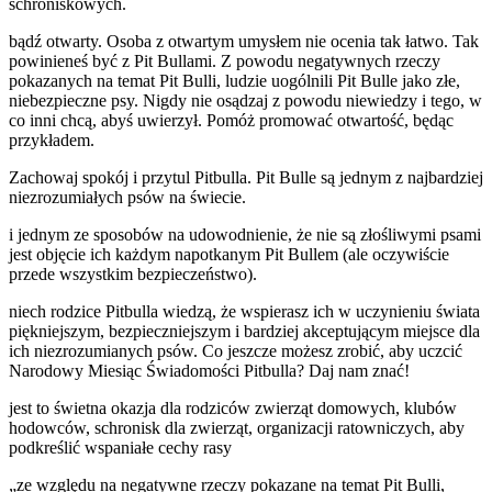
schroniskowych.
bądź otwarty. Osoba z otwartym umysłem nie ocenia tak łatwo. Tak
powinieneś być z Pit Bullami. Z powodu negatywnych rzeczy
pokazanych na temat Pit Bulli, ludzie uogólnili Pit Bulle jako złe,
niebezpieczne psy. Nigdy nie osądzaj z powodu niewiedzy i tego, w
co inni chcą, abyś uwierzył. Pomóż promować otwartość, będąc
przykładem.
Zachowaj spokój i przytul Pitbulla. Pit Bulle są jednym z najbardziej
niezrozumiałych psów na świecie.
i jednym ze sposobów na udowodnienie, że nie są złośliwymi psami
jest objęcie ich każdym napotkanym Pit Bullem (ale oczywiście
przede wszystkim bezpieczeństwo).
niech rodzice Pitbulla wiedzą, że wspierasz ich w uczynieniu świata
piękniejszym, bezpieczniejszym i bardziej akceptującym miejsce dla
ich niezrozumianych psów. Co jeszcze możesz zrobić, aby uczcić
Narodowy Miesiąc Świadomości Pitbulla? Daj nam znać!
jest to świetna okazja dla rodziców zwierząt domowych, klubów
hodowców, schronisk dla zwierząt, organizacji ratowniczych, aby
podkreślić wspaniałe cechy rasy
„ze względu na negatywne rzeczy pokazane na temat Pit Bulli,