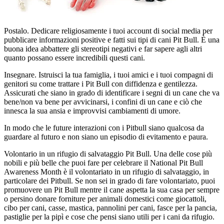
Postalo. Dedicare religiosamente i tuoi account di social media per
pubblicare informazioni positive e fatti sui tipi di cani Pit Bull. È una
buona idea abbattere gli stereotipi negativi e far sapere agli altri
quanto possano essere incredibili questi cani.
Insegnare. Istruisci la tua famiglia, i tuoi amici e i tuoi compagni di
genitori su come trattare i Pit Bull con diffidenza e gentilezza.
Assicurati che siano in grado di identificare i segni di un cane che va
bene/non va bene per avvicinarsi, i confini di un cane e ciò che
innesca la sua ansia e improvvisi cambiamenti di umore.
In modo che le future interazioni con i Pitbull siano qualcosa da
guardare al futuro e non siano un episodio di evitamento e paura.
Volontario in un rifugio di salvataggio Pit Bull. Una delle cose più
nobili e più belle che puoi fare per celebrare il National Pit Bull
Awareness Month è il volontariato in un rifugio di salvataggio, in
particolare dei Pitbull. Se non sei in grado di fare volontariato, puoi
promuovere un Pit Bull mentre il cane aspetta la sua casa per sempre
o persino donare forniture per animali domestici come giocattoli,
cibo per cani, casse, mastica, pannolini per cani, fasce per la pancia,
pastiglie per la pipì e cose che pensi siano utili per i cani da rifugio.