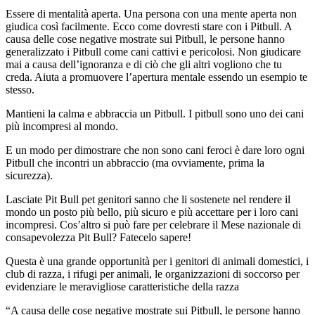
Essere di mentalità aperta. Una persona con una mente aperta non
giudica così facilmente. Ecco come dovresti stare con i Pitbull. A
causa delle cose negative mostrate sui Pitbull, le persone hanno
generalizzato i Pitbull come cani cattivi e pericolosi. Non giudicare
mai a causa dell’ignoranza e di ciò che gli altri vogliono che tu
creda. Aiuta a promuovere l’apertura mentale essendo un esempio te
stesso.
Mantieni la calma e abbraccia un Pitbull. I pitbull sono uno dei cani
più incompresi al mondo.
E un modo per dimostrare che non sono cani feroci è dare loro ogni
Pitbull che incontri un abbraccio (ma ovviamente, prima la
sicurezza).
Lasciate Pit Bull pet genitori sanno che li sostenete nel rendere il
mondo un posto più bello, più sicuro e più accettare per i loro cani
incompresi. Cos’altro si può fare per celebrare il Mese nazionale di
consapevolezza Pit Bull? Fatecelo sapere!
Questa è una grande opportunità per i genitori di animali domestici, i
club di razza, i rifugi per animali, le organizzazioni di soccorso per
evidenziare le meravigliose caratteristiche della razza
“A causa delle cose negative mostrate sui Pitbull, le persone hanno