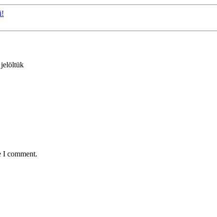
i!
 jelöltük
e I comment.