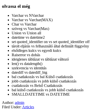
olvassa el még
Varchar vs NVarchar
Varchar vs Varchar(MAX)
Char vs Varchar
szöveg vs Varchar(Max)
Union vs Union all
datetime vs datetime2
set quoted_identifier on vs set quoted_identifier off
tárolt eljárás vs felhasználó által definiált függvény
elsődleges kulcs vs egyedi kulcs
Raiserror vs dobás
ideiglenes táblázat vs táblázat változó
len() vs datalength()
szekvencia vs identitás
datediff vs datediff_big
bal csatlakozás vs bal Külső csatlakozás
jobb csatlakozás vs jobb külső csatlakozás
csatlakozás vs Belső Csatlakozás
bal külső csatlakozás vs jobb külső csatlakozás
SMALLDATETIME vs DATETIME
Author:
admin
Filed Under:
Articles