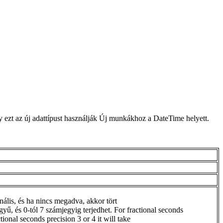
y ezt az új adattípust használják Új munkákhoz a DateTime helyett.
ális, és ha nincs megadva, akkor tört
ű, és 0-tól 7 számjegyig terjedhet. For fractional seconds
tional seconds precision 3 or 4 it will take