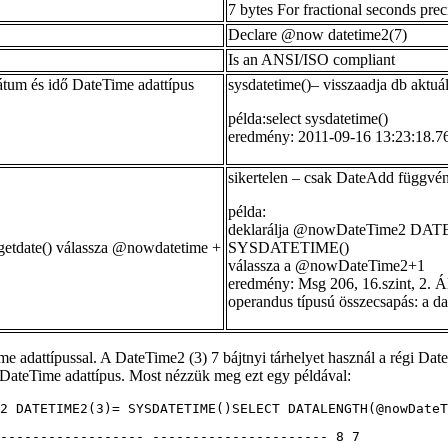
7 bytes For fractional seconds preci
Declare @now datetime2(7)
Is an ANSI/ISO compliant
átum és idő DateTime adattípus
sysdatetime()– visszaadja db aktuá
példa:select sysdatetime()
eredmény: 2011-09-16 13:23:18.
sikertelen – csak DateAdd függvén
példa:
deklarálja @nowDateTime2 DA
getdate() válassza @nowdatetime +
SYSDATETIME()
válassza a @nowDateTime2+1
eredmény: Msg 206, 16.szint, 2. Ál
operandus típusú összecsapás: a da
attípussal. A DateTime2 (3) 7 bájtnyi tárhelyet használ a régi DateTi
 DateTime adattípus. Most nézzük meg ezt egy példával:
2 DATETIME2(3)= SYSDATETIME()SELECT DATALENGTH(@nowDateT
------------------ ---------------------- 8 7