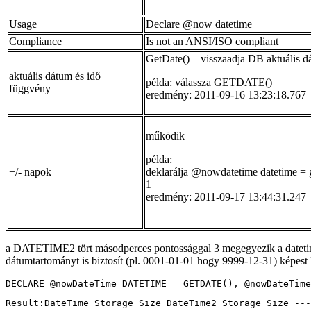
Usage
Declare @now datetime
Compliance
Is not an ANSI/ISO compliant
GetDate() – visszaadja DB aktuális d
aktuális dátum és idő
példa: válassza GETDATE()
függvény
eredmény: 2011-09-16 13:23:18.767
működik
példa:
+/- napok
deklarálja @nowdatetime datetime = 
1
eredmény: 2011-09-17 13:44:31.247
a DATETIME2 tört másodperces pontossággal 3 megegyezik a datetime ad
dátumtartományt is biztosít (pl. 0001-01-01 hogy 9999-12-31) képest
DECLARE @nowDateTime DATETIME = GETDATE(), @nowDateTime
Result:DateTime Storage Size DateTime2 Storage Size ---