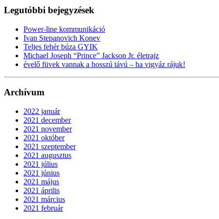
Legutóbbi bejegyzések
Power-line kommunikáció
Ivan Stepanovich Konev
Teljes fehér búza GYIK
Michael Joseph “Prince” Jackson Jr. életrajz
évelő füvek vannak a hosszú távú – ha vigyáz rájuk!
Archívum
2022 január
2021 december
2021 november
2021 október
2021 szeptember
2021 augusztus
2021 július
2021 június
2021 május
2021 április
2021 március
2021 február