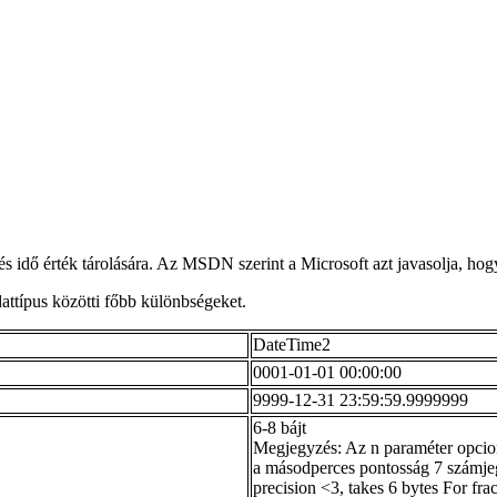
s idő érték tárolására. Az MSDN szerint a Microsoft azt javasolja, hog
dattípus közötti főbb különbségeket.
DateTime2
0001-01-01 00:00:00
9999-12-31 23:59:59.9999999
6-8 bájt
Megjegyzés: Az n paraméter opcion
a másodperces pontosság 7 számjegy
precision <3, takes 6 bytes For frac