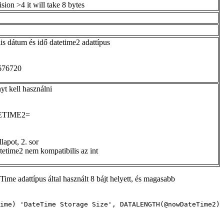
sion >4 it will take 8 bytes
lis dátum és idő datetime2 adattípus
7676720
yt kell használni
TETIME2=
lapot, 2. sor
tetime2 nem kompatibilis az int
me adattípus által használt 8 bájt helyett, és magasabb
ime) 'DateTime Storage Size', DATALENGTH(@nowDateTime2) 