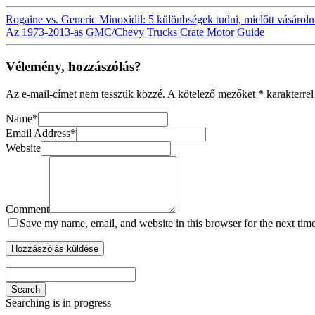
Rogaine vs. Generic Minoxidil: 5 különbségek tudni, mielőtt vásároln
Az 1973-2013-as GMC/Chevy Trucks Crate Motor Guide
Vélemény, hozzászólás?
Az e-mail-címet nem tesszük közzé.
A kötelező mezőket
*
karakterrel
Name
*
Email Address
*
Website
Comment
Save my name, email, and website in this browser for the next tim
Search
Searching is in progress