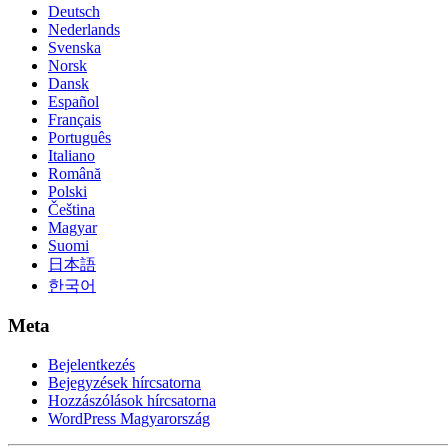
Deutsch
Nederlands
Svenska
Norsk
Dansk
Español
Français
Português
Italiano
Română
Polski
Čeština
Magyar
Suomi
日本語
한국어
Meta
Bejelentkezés
Bejegyzések hírcsatorna
Hozzászólások hírcsatorna
WordPress Magyarország