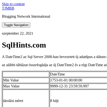
Skip to content
TJMBB
Blogging Network International
Toggle Navigation
szeptember 22, 2021
SqlHints.com
A DateTime2 az Sql Server 2008-ban bevezetett új adattípus a dátum é
az alábbi táblázat összefoglalja az új DateTime2 és a régi DateTime a
DateTime
Min Value
1753-01-01 00:00:00
Max Value
9999-12-31 23:59:59.997
tárolási méret
8 bájt