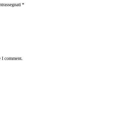
ntrassegnati
*
e I comment.