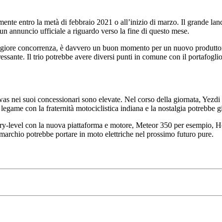
te entro la metà di febbraio 2021 o all’inizio di marzo. Il grande lan
un annuncio ufficiale a riguardo verso la fine di questo mese.
aggiore concorrenza, è davvero un buon momento per un nuovo produttor
ssante. Il trio potrebbe avere diversi punti in comune con il portafoglio
s nei suoi concessionari sono elevate. Nel corso della giornata, Yezdi
game con la fraternità motociclistica indiana e la nostalgia potrebbe gi
try-level con la nuova piattaforma e motore, Meteor 350 per esempio, H
marchio potrebbe portare in moto elettriche nel prossimo futuro pure.