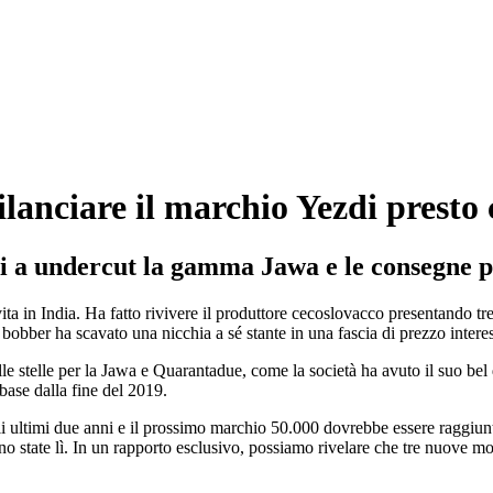
ilanciare il marchio Yezdi prest
di a undercut la gamma Jawa e le consegne po
n vita in India. Ha fatto rivivere il produttore cecoslovacco presentan
 bobber ha scavato una nicchia a sé stante in una fascia di prezzo intere
le stelle per la Jawa e Quarantadue, come la società ha avuto il suo bel
 base dalla fine del 2019.
li ultimi due anni e il prossimo marchio 50.000 dovrebbe essere raggiun
o state lì. In un rapporto esclusivo, possiamo rivelare che tre nuove mot