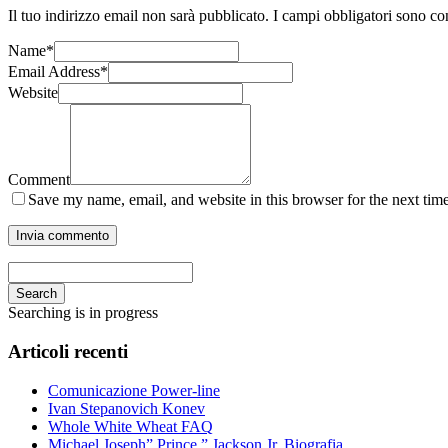
Il tuo indirizzo email non sarà pubblicato.
I campi obbligatori sono co
Name
*
Email Address
*
Website
Comment
Save my name, email, and website in this browser for the next tim
Search
Searching is in progress
Articoli recenti
Comunicazione Power-line
Ivan Stepanovich Konev
Whole White Wheat FAQ
Michael Joseph” Prince ” Jackson Jr. Biografia