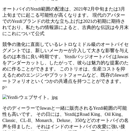
オートバイのYezdi範囲の配達は、2021年2月中旬または3月
上旬までに起こる可能性が高くなります。 現代のアバター
でのYezdiブランドの壮大な立ち上げは2021の初期に期待さ
れており、私たちの情報源によると、古典的な伝説は今月末
にこれについて公式
競争の激化に直面しているレトロなミドル級のオートバイセ
グメントでは、新しいメーカーが介入して大きな影響を与え
るのは本当に良い時期です。 YezdiバッジオートバイはJawas
をアンダーカットし、したがって、彼らは魅力的な提案のた
めに作ることができます。 このトリオは、生産コストを抑
えるためのエンジンやプラットフォームなど、既存のJawaポ
ートフォリオといくつかの共通点を持つことができます。
p>
そのディーラーでJawasと一緒に販売されるYezdi範囲の可能
性も高いです。 その日には、YezdiはRoad King、Oil King、
Classic、CL-II、Monarch、Deluxe、350などのオートバイの名
声を得ました。 それはインドのオートバイの友愛に強い接