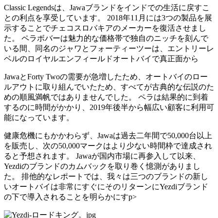
Classic Legendsは、Jawaブランドをインドでの生活に戻すこ
との利点を享受しています。 2018年11月には3つの製品を展
示することでチェコスロバキアのメーカーを復活させまし
た。 ペラボバーは魅力的な価格帯で独自のニッチを刻んで
いる間、同名のジャワとフォーティーツーは、エントリーレ
ベルのロイヤルエンフィールドオートバイで真正面から
JawaとForty Twoの需要が急増したため、オートバイのロー
ルアウトに取り組んでいたため、すべてが古典的な伝説のた
めの順風満帆ではありませんでした。 ペラは結果的に到着
するのに時間がかかり、2019年後半から幅広い顧客に利用可
能になっています。
健康危機にもかかわらず、Jawaは過去二年間で50,000台以上
を販売し、次の50,000マークはより少ない時間枠で達成され
ると予想されます。 Jawaが国内市場に再参入して以来、
Yezdiのブランドのカムバックを取り巻く憶測がありまし
た。 排他的なレポートでは、我々は三つのブランドの新し
いオートバイは非常にすぐにそのリターンにYezdiブランド
の下で導入されることを明らかにすp>