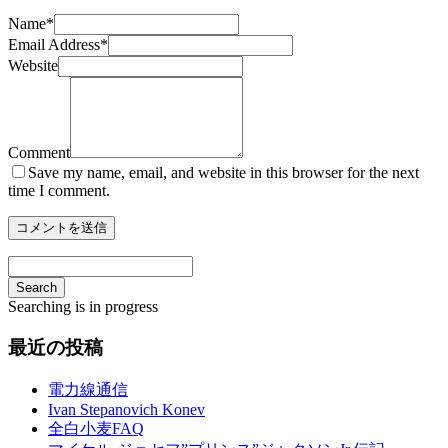
Name
*
Email Address
*
Website
Comment
Save my name, email, and website in this browser for the next
time I comment.
Search
Searching is in progress
最近の投稿
電力線通信
Ivan Stepanovich Konev
全白小麦FAQ