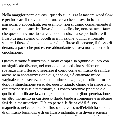
Pubblicità
Nella maggior parte dei casi, quando si utilizza la tastiera word flow
è per indicare il movimento di una cosa che si trova in forma
massiccia o abbondanti, per esempio, non si usano comunemente il
termine per il nome del flusso di un uccello che, nonostante il fatto
che questo movimento sta volando da solo, ma se per indicare il
flusso di uno stormo di uccelli in migrazione, quindi è normale
sentire il flusso di auto in autostrada, il flusso di persone, il flusso di
denaro, a parte che può essere abbondante si trova normalmente in
circolazione.
Questo termine è utilizzato in molti campi e in ognuno di loro con
un significato diverso, nel mondo della medicina si riferisce a quelle
sostanze che il flusso o separare il corpo come un flusso di sangue,
anche se la specializzazione di ginecologia è chiamato muco
vaginale che la secrezione che produce la vagina, di solito prima e
dopo la stimolazione sessuale, questo liquido chiaro è la risposta di
eccitazione sessuale femminile, e il vostro obiettivo principale è
quello di lubrificare la zona genitale per una migliore penetrazione,
un altro momento in cui questo fluido tende a comparire è in alcune
fasi delle mestruazioni. D’altra parte è la fisica c’è il flusso
magnetico, nel calcolo c’è il flusso di lavoro, nell’elettricità si parla
di un flusso luminoso e di un flusso radiante, e in diverse scienze