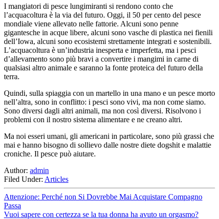
I mangiatori di pesce lungimiranti si rendono conto che
l’acquacoltura è la via del futuro. Oggi, il 50 per cento del pesce
mondiale viene allevato nelle fattorie. Alcuni sono penne
gigantesche in acque libere, alcuni sono vasche di plastica nei fienili
dell’Iowa, alcuni sono ecosistemi strettamente integrati e sostenibili.
L’acquacoltura è un’industria inesperta e imperfetta, ma i pesci
d’allevamento sono più bravi a convertire i mangimi in carne di
qualsiasi altro animale e saranno la fonte proteica del futuro della
terra.
Quindi, sulla spiaggia con un martello in una mano e un pesce morto
nell’altra, sono in conflitto: i pesci sono vivi, ma non come siamo.
Sono diversi dagli altri animali, ma non così diversi. Risolvono i
problemi con il nostro sistema alimentare e ne creano altri.
Ma noi esseri umani, gli americani in particolare, sono più grassi che
mai e hanno bisogno di sollievo dalle nostre diete dogshit e malattie
croniche. Il pesce può aiutare.
Author:
admin
Filed Under:
Articles
Attenzione: Perché non Si Dovrebbe Mai Acquistare Compagno
Passa
Vuoi sapere con certezza se la tua donna ha avuto un orgasmo?