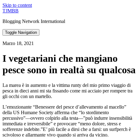
Skip to content
TJMBB
Blogging Network International
Toggle Navigation
Marzo 18, 2021
I vegetariani che mangiano
pesce sono in realtà su qualcosa
La marea è in aumento e la vittima runty del mio primo viaggio di
pesca in dieci anni mi sta fissando come mi acciaio per rompere tra
gli occhi con un martello.
L’emozionante “Benessere del pesce d’allevamento al macello”
della US Humane Society afferma che “lo stordimento
percussivo”—ovvero colpirlo alla testa—”può indurre insensibilità
immediata e irreversibile” e provocare “meno dolore, stress e
sofferenze indebite.”E’ più facile a dirsi che a farsi: un surfperch è
scivoloso e allarmante vivo quando si arriva da vicino.