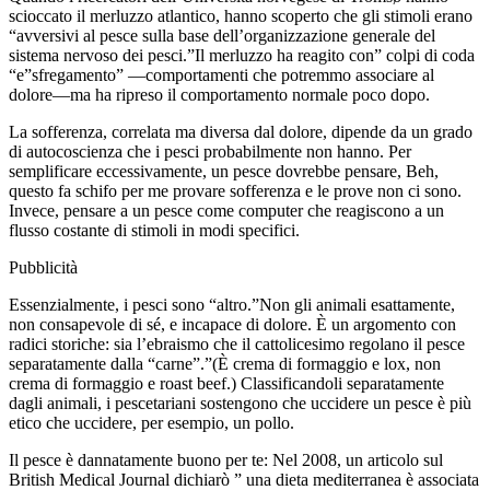
scioccato il merluzzo atlantico, hanno scoperto che gli stimoli erano
“avversivi al pesce sulla base dell’organizzazione generale del
sistema nervoso dei pesci.”Il merluzzo ha reagito con” colpi di coda
“e”sfregamento” —comportamenti che potremmo associare al
dolore—ma ha ripreso il comportamento normale poco dopo.
La sofferenza, correlata ma diversa dal dolore, dipende da un grado
di autocoscienza che i pesci probabilmente non hanno. Per
semplificare eccessivamente, un pesce dovrebbe pensare, Beh,
questo fa schifo per me provare sofferenza e le prove non ci sono.
Invece, pensare a un pesce come computer che reagiscono a un
flusso costante di stimoli in modi specifici.
Pubblicità
Essenzialmente, i pesci sono “altro.”Non gli animali esattamente,
non consapevole di sé, e incapace di dolore. È un argomento con
radici storiche: sia l’ebraismo che il cattolicesimo regolano il pesce
separatamente dalla “carne”.”(È crema di formaggio e lox, non
crema di formaggio e roast beef.) Classificandoli separatamente
dagli animali, i pescetariani sostengono che uccidere un pesce è più
etico che uccidere, per esempio, un pollo.
Il pesce è dannatamente buono per te: Nel 2008, un articolo sul
British Medical Journal dichiarò ” una dieta mediterranea è associata