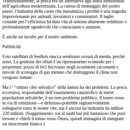
Tradizionalmente, la pesca era un’alternativa agli abusi istituzionali
dell’agricoltura modernizzata. La catena di montaggio del nostro
paese, l’industria della carne che massimizza i profitti è una tragedia
impressionante per animali, lavoratori e consumatori. Il taglio
costante per l’efficienza ha dato vita al sistema altamente redditizio e
profondamente sgradevole che conosciamo e amiamo.
È anche un incubo per il nostro ambiente.
Pubblicità
Foto satellitari di feedlots mucca sembrano oceani di merda, perché
sono. La gestione dei rifiuti è un ripensamento scomodo per i
proprietari; pozze di feci lisciviano negli ecosistemi circostanti e
nuvole di scoreggia di gas metano che distruggono il clima non
vengono trattate.
Ma l ‘ “ultimo cibo selvatico” della natura ha dei problemi. La pesca
eccessiva, responsabile dell’esaurimento catastrofico di intere
popolazioni selvatiche, è un non-problema pubblico. Il tonno rosso
in via di estinzione—e delizioso-potrebbe ragionevolmente
estinguersi entro le nostre vite, ma è ancora un’industria da million
220 milioni. (Suggerimento: vai al sushi bar più fantasioso che puoi
trovare e chiedi il tonno rosso Ōtoro, quindi immagina di mangiare
un rinoceronte bianco.)