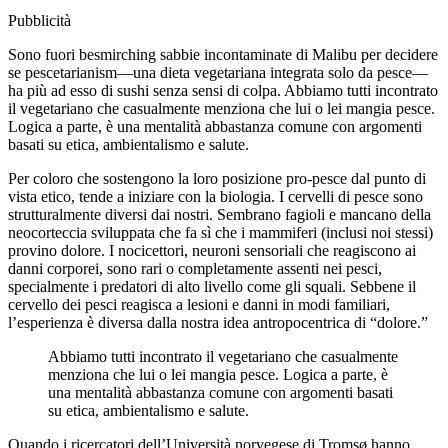
Pubblicità
Sono fuori besmirching sabbie incontaminate di Malibu per decidere
se pescetarianism—una dieta vegetariana integrata solo da pesce—
ha più ad esso di sushi senza sensi di colpa. Abbiamo tutti incontrato
il vegetariano che casualmente menziona che lui o lei mangia pesce.
Logica a parte, è una mentalità abbastanza comune con argomenti
basati su etica, ambientalismo e salute.
Per coloro che sostengono la loro posizione pro-pesce dal punto di
vista etico, tende a iniziare con la biologia. I cervelli di pesce sono
strutturalmente diversi dai nostri. Sembrano fagioli e mancano della
neocorteccia sviluppata che fa sì che i mammiferi (inclusi noi stessi)
provino dolore. I nocicettori, neuroni sensoriali che reagiscono ai
danni corporei, sono rari o completamente assenti nei pesci,
specialmente i predatori di alto livello come gli squali. Sebbene il
cervello dei pesci reagisca a lesioni e danni in modi familiari,
l’esperienza è diversa dalla nostra idea antropocentrica di “dolore.”
Abbiamo tutti incontrato il vegetariano che casualmente
menziona che lui o lei mangia pesce. Logica a parte, è
una mentalità abbastanza comune con argomenti basati
su etica, ambientalismo e salute.
Quando i ricercatori dell’Università norvegese di Tromsø hanno