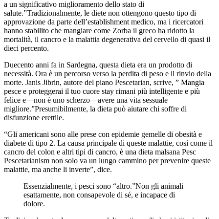
a un significativo miglioramento dello stato di
salute.”Tradizionalmente, le diete non ottengono questo tipo di
approvazione da parte dell’establishment medico, ma i ricercatori
hanno stabilito che mangiare come Zorba il greco ha ridotto la
mortalità, il cancro e la malattia degenerativa del cervello di quasi il
dieci percento.
Duecento anni fa in Sardegna, questa dieta era un prodotto di
necessità. Ora è un percorso verso la perdita di peso e il rinvio della
morte. Janis Jibrin, autore del piano Pescetarian, scrive, ” Mangia
pesce e proteggerai il tuo cuore stay rimani più intelligente e più
felice e—non è uno scherzo—avere una vita sessuale
migliore.”Presumibilmente, la dieta può aiutare chi soffre di
disfunzione erettile.
“Gli americani sono alle prese con epidemie gemelle di obesità e
diabete di tipo 2. La causa principale di queste malattie, così come il
cancro del colon e altri tipi di cancro, è una dieta malsana Pesc
Pescetarianism non solo va un lungo cammino per prevenire queste
malattie, ma anche li inverte”, dice.
Essenzialmente, i pesci sono “altro.”Non gli animali
esattamente, non consapevole di sé, e incapace di
dolore.