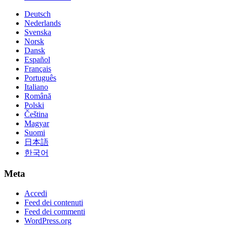
Deutsch
Nederlands
Svenska
Norsk
Dansk
Español
Français
Português
Italiano
Română
Polski
Čeština
Magyar
Suomi
日本語
한국어
Meta
Accedi
Feed dei contenuti
Feed dei commenti
WordPress.org