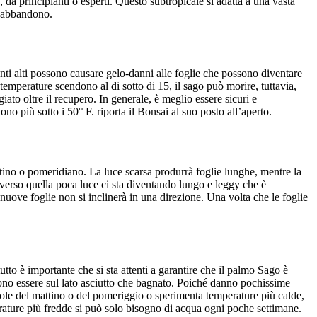
 da principianti o esperti. Questo subtropicale si adatta a una vasta
l’abbandono.
ti alti possono causare gelo-danni alle foglie che possono diventare
 temperature scendono al di sotto di 15, il sago può morire, tuttavia,
ato oltre il recupero. In generale, è meglio essere sicuri e
 più sotto i 50° F. riporta il Bonsai al suo posto all’aperto.
tino o pomeridiano. La luce scarsa produrrà foglie lunghe, mentre la
 verso quella poca luce ci sta diventando lungo e leggy che è
nuove foglie non si inclinerà in una direzione. Una volta che le foglie
to è importante che si sta attenti a garantire che il palmo Sago è
cono essere sul lato asciutto che bagnato. Poiché danno pochissime
 sole del mattino o del pomeriggio o sperimenta temperature più calde,
erature più fredde si può solo bisogno di acqua ogni poche settimane.