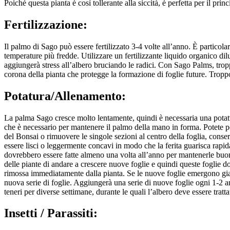
Poiché questa pianta è così tollerante alla siccità, è perfetta per il pri
Fertilizzazione:
Il palmo di Sago può essere fertilizzato 3-4 volte all’anno. È particol
temperature più fredde. Utilizzare un fertilizzante liquido organico di
aggiungerà stress all’albero bruciando le radici. Con Sago Palms, tropp
corona della pianta che protegge la formazione di foglie future. Troppo
Potatura/Allenamento:
La palma Sago cresce molto lentamente, quindi è necessaria una potat
che è necessario per mantenere il palmo della mano in forma. Potete pot
del Bonsai o rimuovere le singole sezioni al centro della foglia, conserv
essere lisci o leggermente concavi in modo che la ferita guarisca rapid
dovrebbero essere fatte almeno una volta all’anno per mantenerle buone
delle piante di andare a crescere nuove foglie e quindi queste foglie d
rimossa immediatamente dalla pianta. Se le nuove foglie emergono giall
nuova serie di foglie. Aggiungerà una serie di nuove foglie ogni 1-2 an
teneri per diverse settimane, durante le quali l’albero deve essere trat
Insetti / Parassiti: