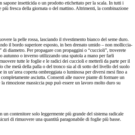
 sapone insetticida o un prodotto etichettato per la scala. In tutti i
te più fresca della giornata o del mattino. Altrimenti, la combinazione
overe la pelle rossa, lasciando il rivestimento bianco del seme duro.
iando il bordo superiore esposto, in ben drenato umido – non molliccia-
″ di diametro. Per propagare con propaggini o “cuccioli”, troverete
do autunno o inverno utilizzando una spatola a mano per farli
vere tutte le foglie e le radici dei cuccioli e metterli da parte per il
 che metà della palla o del tronco sia al di sotto del livello del suolo
te in un’area coperta ombreggiata o luminosa per diversi mesi fino a
 completamente asciutta. Consenti alle nuove piante di formare un
he la rimozione massiccia pup può essere un lavoro molto duro su
in un contenitore solo leggermente più grande del sistema radicale
icuri di rimuovere una quantità paragonabile di foglie più basse.