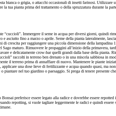
ta bianca o grigia, o attacchi occasionali di insetti farinosi. Utilizzare un
mpre la tua pianta prima del trattamento o della spruzzatura durante la par
 “cuccioli”. Immergere il seme in acqua per diversi giorni, quindi rimu
 e asciutto fino a marzo o aprile. Seme della pianta lateralmente, lasc
nni di crescita per raggiungere una piccola dimensione della lampadina 1
del Sago maturo. Rimuovere le propaggini all’inizio della primavera, tar
avare e delicatamente crow-bar quelli grandi dalla base della pianta. Rimuo
uccioli” raccolti in terreno ben drenato o in una miscela sabbiosa in modo
nte il terreno prima di annaffiare di nuovo. Mantenere le piante inizia
 applicare una dose lieve di fertilizzante e acqua quando quasi, ma non
 o piantare nel tuo giardino o paesaggio. Si prega di tenere presente c
 Bonsai preferisce essere legato alla radice e dovrebbe essere repotted 
ando repotting, si vuole tagliare leggermente le radici e quindi essere s
timane.