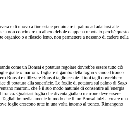
ra e di nuovo a fine estate per aiutare il palmo ad adattarsi alle
nzione a non concimare un albero debole o appena repottato perché questo
te organico o a rilascio lento, non permettere a nessuno di cadere nella
rande come un Bonsai e potatura regolare dovrebbe essere tutto ciò
lie gialle o marroni. Tagliare il gambo della foglia vicino al tronco
bero Bonsai e utilizzare Bonsai taglio cesoie. I tuoi tagli dovrebbero
ce di potatura alla superficie. Le foglie di potatura sul palmo di Sago
entano marroni, che è il suo modo naturale di consentire all’energia
al tronco. Qualsiasi foglia che diventa gialla o marrone deve essere
. Tagliali immediatamente in modo che il tuo Bonsai inizi a creare una
Nuove foglie crescono tutte in una volta intorno al tronco. Rimangono