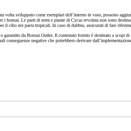
na volta sviluppato come esemplari dell’interno in vaso, possono aggiu
per i bonsai. Le parti di semi e piante di Cycas revoluta non sono dest
l cibo nei paesi tropicali. In caso di dubbio, assicurati di fare riferime
arantito da Bonsai Outlet. Il contenuto fornito è destinato a scopi di int
uali conseguenze negative che potrebbero derivare dall’implementazione di 