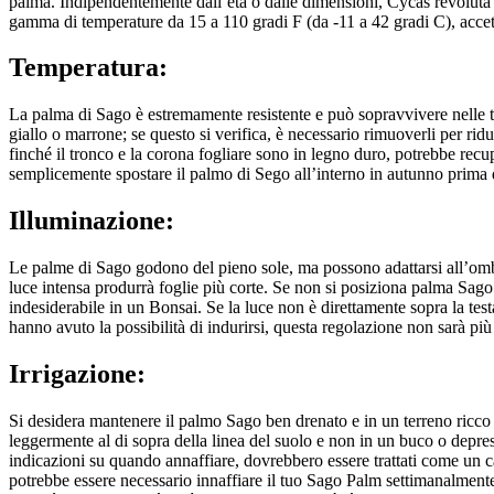
palma. Indipendentemente dall’età o dalle dimensioni, Cycas revoluta è u
gamma di temperature da 15 a 110 gradi F (da -11 a 42 gradi C), accett
Temperatura:
La palma di Sago è estremamente resistente e può sopravvivere nelle t
giallo o marrone; se questo si verifica, è necessario rimuoverli per ridu
finché il tronco e la corona fogliare sono in legno duro, potrebbe recup
semplicemente spostare il palmo di Sego all’interno in autunno prima d
Illuminazione:
Le palme di Sago godono del pieno sole, ma possono adattarsi all’ombr
luce intensa produrrà foglie più corte. Se non si posiziona palma Sago
indesiderabile in un Bonsai. Se la luce non è direttamente sopra la tes
hanno avuto la possibilità di indurirsi, questa regolazione non sarà più
Irrigazione:
Si desidera mantenere il palmo Sago ben drenato e in un terreno ricco 
leggermente al di sopra della linea del suolo e non in un buco o depr
indicazioni su quando annaffiare, dovrebbero essere trattati come un ca
potrebbe essere necessario innaffiare il tuo Sago Palm settimanalmente