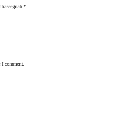
ntrassegnati
*
e I comment.