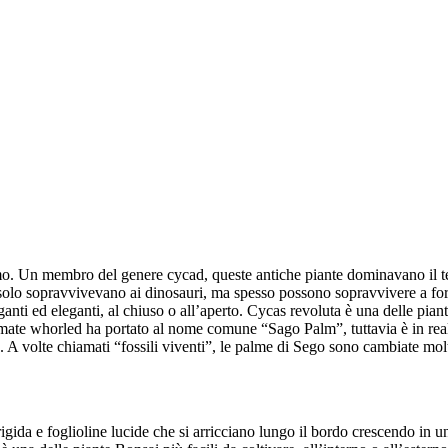
o. Un membro del genere cycad, queste antiche piante dominavano il ter
n solo sopravvivevano ai dinosauri, ma spesso possono sopravvivere a for
anti ed eleganti, al chiuso o all’aperto. Cycas revoluta è una delle pian
mate whorled ha portato al nome comune “Sago Palm”, tuttavia è in realtà
a. A volte chiamati “fossili viventi”, le palme di Sego sono cambiate mol
ida e foglioline lucide che si arricciano lungo il bordo crescendo in un 