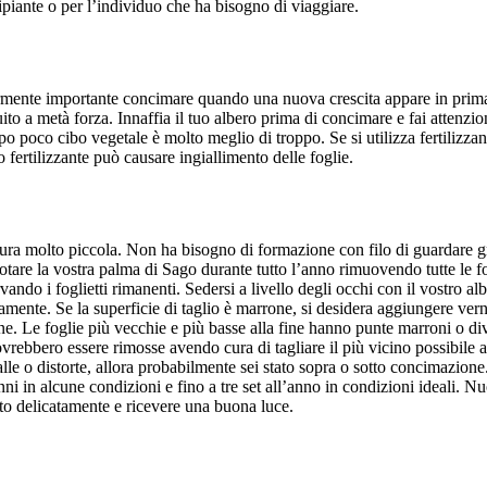
ncipiante o per l’individuo che ha bisogno di viaggiare.
armente importante concimare quando una nuova crescita appare in primave
luito a metà forza. Innaffia il tuo albero prima di concimare e fai atte
o poco cibo vegetale è molto meglio di troppo. Se si utilizza fertilizzan
 fertilizzante può causare ingiallimento delle foglie.
ura molto piccola. Non ha bisogno di formazione con filo di guardare g
are la vostra palma di Sago durante tutto l’anno rimuovendo tutte le fog
ando i foglietti rimanenti. Sedersi a livello degli occhi con il vostro al
amente. Se la superficie di taglio è marrone, si desidera aggiungere verni
. Le foglie più vecchie e più basse alla fine hanno punte marroni o div
ovrebbero essere rimosse avendo cura di tagliare il più vicino possibile 
e o distorte, allora probabilmente sei stato sopra o sotto concimazione
ni in alcune condizioni e fino a tre set all’anno in condizioni ideali. 
tato delicatamente e ricevere una buona luce.