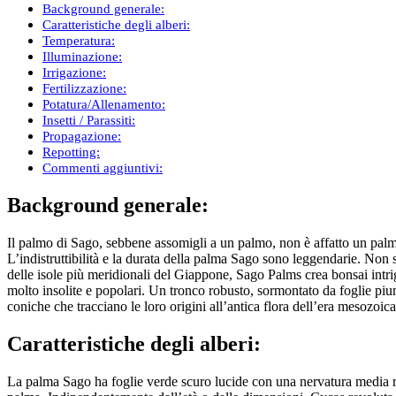
Background generale:
Caratteristiche degli alberi:
Temperatura:
Illuminazione:
Irrigazione:
Fertilizzazione:
Potatura/Allenamento:
Insetti / Parassiti:
Propagazione:
Repotting:
Commenti aggiuntivi:
Background generale:
Il palmo di Sago, sebbene assomigli a un palmo, non è affatto un palm
L’indistruttibilità e la durata della palma Sago sono leggendarie. No
delle isole più meridionali del Giappone, Sago Palms crea bonsai intrig
molto insolite e popolari. Un tronco robusto, sormontato da foglie piu
coniche che tracciano le loro origini all’antica flora dell’era mesozoic
Caratteristiche degli alberi:
La palma Sago ha foglie verde scuro lucide con una nervatura media rig