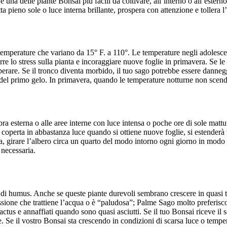
na delle piante Bonsai più facili da coltivare, all’interno o all’esterno,
a pieno sole o luce interna brillante, prospera con attenzione e tollera 
emperature che variano da 15° F. a 110°. Le temperature negli adolescen
rre lo stress sulla pianta e incoraggiare nuove foglie in primavera. Se le
erare. Se il tronco diventa morbido, il tuo sago potrebbe essere danneggi
el primo gelo. In primavera, quando le temperature notturne non scendono
a esterna o alle aree interne con luce intensa o poche ore di sole mattu
 coperta in abbastanza luce quando si ottiene nuove foglie, si estenderà
ta, girare l’albero circa un quarto del modo intorno ogni giorno in modo 
 necessaria.
di humus. Anche se queste piante durevoli sembrano crescere in quasi tut
essione che trattiene l’acqua o è “paludosa”; Palme Sago molto preferis
ctus e annaffiati quando sono quasi asciutti. Se il tuo Bonsai riceve il
. Se il vostro Bonsai sta crescendo in condizioni di scarsa luce o temp