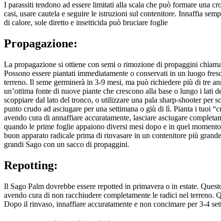
I parassiti tendono ad essere limitati alla scala che può formare una cros
casi, usare cautela e seguire le istruzioni sul contenitore. Innaffia se
di calore, sole diretto e insetticida può bruciare foglie
Propagazione:
La propagazione si ottiene con semi o rimozione di propaggini chiamate
Possono essere piantati immediatamente o conservati in un luogo fresco
terreno. Il seme germinerà in 3-9 mesi, ma può richiedere più di tre a
un’ottima fonte di nuove piante che crescono alla base o lungo i lati 
scoppiare dal lato del tronco, o utilizzare una pala sharp-shooter per sc
punto crudo ad asciugare per una settimana o giù di lì. Pianta i tuoi “c
avendo cura di annaffiare accuratamente, lasciare asciugare completame
quando le prime foglie appaiono diversi mesi dopo e in quel momento,
buon apparato radicale prima di rinvasare in un contenitore più grande
grandi Sago con un sacco di propaggini.
Repotting:
Il Sago Palm dovrebbe essere repotted in primavera o in estate. Questo
avendo cura di non racchiudere completamente le radici nel terreno. Qu
Dopo il rinvaso, innaffiare accuratamente e non concimare per 3-4 set