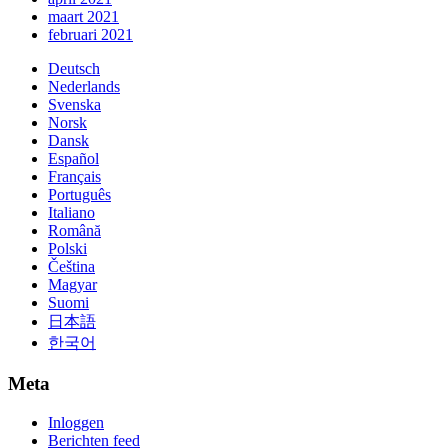
maart 2021
februari 2021
Deutsch
Nederlands
Svenska
Norsk
Dansk
Español
Français
Português
Italiano
Română
Polski
Čeština
Magyar
Suomi
日本語
한국어
Meta
Inloggen
Berichten feed