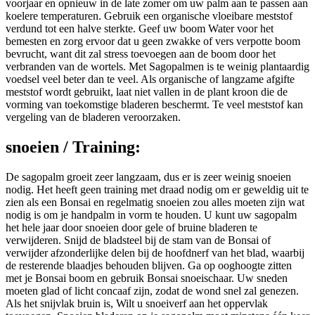
voorjaar en opnieuw in de late zomer om uw palm aan te passen aan
koelere temperaturen. Gebruik een organische vloeibare meststof
verdund tot een halve sterkte. Geef uw boom Water voor het
bemesten en zorg ervoor dat u geen zwakke of vers verpotte boom
bevrucht, want dit zal stress toevoegen aan de boom door het
verbranden van de wortels. Met Sagopalmen is te weinig plantaardig
voedsel veel beter dan te veel. Als organische of langzame afgifte
meststof wordt gebruikt, laat niet vallen in de plant kroon die de
vorming van toekomstige bladeren beschermt. Te veel meststof kan
vergeling van de bladeren veroorzaken.
snoeien / Training:
De sagopalm groeit zeer langzaam, dus er is zeer weinig snoeien
nodig. Het heeft geen training met draad nodig om er geweldig uit te
zien als een Bonsai en regelmatig snoeien zou alles moeten zijn wat
nodig is om je handpalm in vorm te houden. U kunt uw sagopalm
het hele jaar door snoeien door gele of bruine bladeren te
verwijderen. Snijd de bladsteel bij de stam van de Bonsai of
verwijder afzonderlijke delen bij de hoofdnerf van het blad, waarbij
de resterende blaadjes behouden blijven. Ga op ooghoogte zitten
met je Bonsai boom en gebruik Bonsai snoeischaar. Uw sneden
moeten glad of licht concaaf zijn, zodat de wond snel zal genezen.
Als het snijvlak bruin is, Wilt u snoeiverf aan het oppervlak