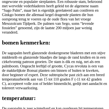
ongewone en populaire sierplanten. Een robuuste stam, bekroond
met wervelde vederbladeren heeft geleid tot de algemene naam
“Sago Palm”, maar het is eigenlijk gerelateerd aan coniferen en
Ginkgo bomen die allemaal kegel dragende planten die hun
oorsprong terug te voeren op de oude flora van het vroege
Mesozoïcum Tijdperk. De palmen van Sego, soms “levende
fossielen” genoemd, zijn de laatste 200 miljoen jaar weinig
veranderd.
bomen kenmerken:
De sagopalm heeft glanzende donkergroene bladeren met een stijve
middenrib en glanzende blaadjes die langs de rand krullen en in een
cirkelvormig patroon groeien. De stam is dik en ruig, net als een
palmboom. Ongeacht leeftijd of grootte, Cycas revoluta is een van
de makkelijkste Bonsai planten om binnen of buiten te kweken,
door beginner of expert. Deze subtropische past zich aan een breed
temperatuurbereik aan van 15 tot 110 graden F (-11 tot 42 graden
C), accepteert volle zon of helder binnenlicht, gedijt met aandacht en
tolereert verwaarlozing.
temperatuur:
De sagopalm is zeer winterhard en kan overleven bij temperaturen