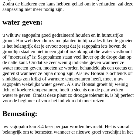
Zodra de bladeren een kans hebben gehad om te verharden, zal deze
aanpassing niet meer nodig zijn.
water geven:
u wilt uw sagopalm goed gedraineerd houden en in humusrijke
grond. Hoewel deze duurzame planten in bijna alles lijken te groeien
is het belangrijk dat je ervoor zorgt dat je sagopalm iets boven de
grondlijn staat en niet in een gat of inzinking zit die water vasthoudt
of “moerassig” is; Sagopalmen staan veel liever op de droge dan op
de natte kant. Omdat ze zeer weinig indicatie geven wanneer ze
water moeten geven, moeten ze worden behandeld als een cactus en
gedrenkt wanneer ze bijna droog zijn. Als uw Bonsai ’s ochtends of’
s middags zon krijgt of warmere temperaturen heeft, moet u uw
sagopalm wekelijks water geven. Als uw Bonsai groeit bij weinig
licht of koelere temperaturen, hoeft u slechts om de paar weken
water te geven. Omdat deze plant zo droogte tolerant is, is hij perfect
voor de beginner of voor het individu dat moet reizen.
Bemesting:
uw sagopalm kan 3-4 keer per jaar worden bevrucht. Het is vooral
belangrijk om te bemesten wanneer er nieuwe groei verschijnt in het