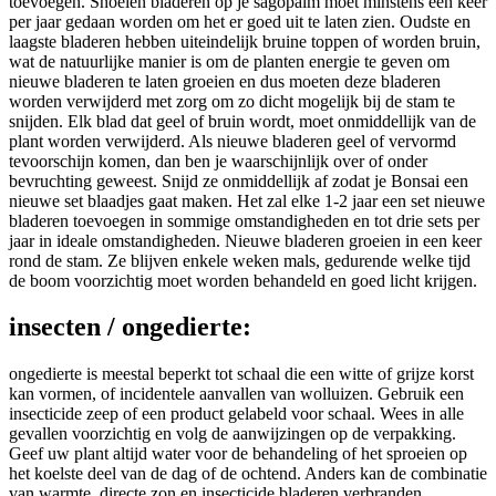
toevoegen. Snoeien bladeren op je sagopalm moet minstens één keer
per jaar gedaan worden om het er goed uit te laten zien. Oudste en
laagste bladeren hebben uiteindelijk bruine toppen of worden bruin,
wat de natuurlijke manier is om de planten energie te geven om
nieuwe bladeren te laten groeien en dus moeten deze bladeren
worden verwijderd met zorg om zo dicht mogelijk bij de stam te
snijden. Elk blad dat geel of bruin wordt, moet onmiddellijk van de
plant worden verwijderd. Als nieuwe bladeren geel of vervormd
tevoorschijn komen, dan ben je waarschijnlijk over of onder
bevruchting geweest. Snijd ze onmiddellijk af zodat je Bonsai een
nieuwe set blaadjes gaat maken. Het zal elke 1-2 jaar een set nieuwe
bladeren toevoegen in sommige omstandigheden en tot drie sets per
jaar in ideale omstandigheden. Nieuwe bladeren groeien in een keer
rond de stam. Ze blijven enkele weken mals, gedurende welke tijd
de boom voorzichtig moet worden behandeld en goed licht krijgen.
insecten / ongedierte:
ongedierte is meestal beperkt tot schaal die een witte of grijze korst
kan vormen, of incidentele aanvallen van wolluizen. Gebruik een
insecticide zeep of een product gelabeld voor schaal. Wees in alle
gevallen voorzichtig en volg de aanwijzingen op de verpakking.
Geef uw plant altijd water voor de behandeling of het sproeien op
het koelste deel van de dag of de ochtend. Anders kan de combinatie
van warmte, directe zon en insecticide bladeren verbranden