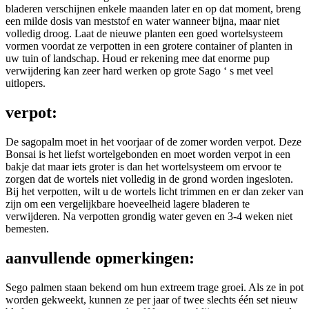
bladeren verschijnen enkele maanden later en op dat moment, breng
een milde dosis van meststof en water wanneer bijna, maar niet
volledig droog. Laat de nieuwe planten een goed wortelsysteem
vormen voordat ze verpotten in een grotere container of planten in
uw tuin of landschap. Houd er rekening mee dat enorme pup
verwijdering kan zeer hard werken op grote Sago ‘ s met veel
uitlopers.
verpot:
De sagopalm moet in het voorjaar of de zomer worden verpot. Deze
Bonsai is het liefst wortelgebonden en moet worden verpot in een
bakje dat maar iets groter is dan het wortelsysteem om ervoor te
zorgen dat de wortels niet volledig in de grond worden ingesloten.
Bij het verpotten, wilt u de wortels licht trimmen en er dan zeker van
zijn om een vergelijkbare hoeveelheid lagere bladeren te
verwijderen. Na verpotten grondig water geven en 3-4 weken niet
bemesten.
aanvullende opmerkingen:
Sego palmen staan bekend om hun extreem trage groei. Als ze in pot
worden gekweekt, kunnen ze per jaar of twee slechts één set nieuw