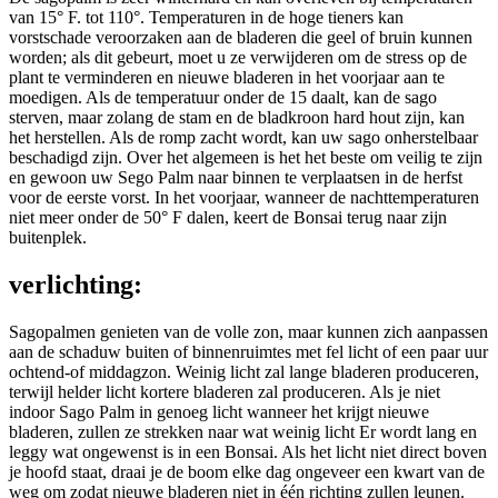
van 15° F. tot 110°. Temperaturen in de hoge tieners kan
vorstschade veroorzaken aan de bladeren die geel of bruin kunnen
worden; als dit gebeurt, moet u ze verwijderen om de stress op de
plant te verminderen en nieuwe bladeren in het voorjaar aan te
moedigen. Als de temperatuur onder de 15 daalt, kan de sago
sterven, maar zolang de stam en de bladkroon hard hout zijn, kan
het herstellen. Als de romp zacht wordt, kan uw sago onherstelbaar
beschadigd zijn. Over het algemeen is het het beste om veilig te zijn
en gewoon uw Sego Palm naar binnen te verplaatsen in de herfst
voor de eerste vorst. In het voorjaar, wanneer de nachttemperaturen
niet meer onder de 50° F dalen, keert de Bonsai terug naar zijn
buitenplek.
verlichting:
Sagopalmen genieten van de volle zon, maar kunnen zich aanpassen
aan de schaduw buiten of binnenruimtes met fel licht of een paar uur
ochtend-of middagzon. Weinig licht zal lange bladeren produceren,
terwijl helder licht kortere bladeren zal produceren. Als je niet
indoor Sago Palm in genoeg licht wanneer het krijgt nieuwe
bladeren, zullen ze strekken naar wat weinig licht Er wordt lang en
leggy wat ongewenst is in een Bonsai. Als het licht niet direct boven
je hoofd staat, draai je de boom elke dag ongeveer een kwart van de
weg om zodat nieuwe bladeren niet in één richting zullen leunen.