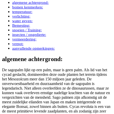
algemene achtergrond:
bomen kenmerken:
temperatuur:
verlichting:
water geven:
Bemesting:
snoeien / Training:
insecten / ongedierte:
vermeerdering:
verpot:
aanvullende opmerkingen:
algemene achtergrond:
De sagopalm lijkt op een palm, maar is geen palm. Als lid van het
cycad geslacht, domineerden deze oude planten het terrein tijdens
het Mesozoïcum meer dan 150 miljoen jaar geleden. De
onverwoestbaarheid en duurzaamheid van de sagopalm is
legendarisch. Niet alleen overleefden ze de dinosaurussen, maar ze
kunnen vaak overleven ernstige nadelige krachten van de natuur en
vergezichten van de mensheid. Sago palmen zijn afkomstig uit de
meest zuidelijke eilanden van Japan en maken intrigerende en
elegante Bonsai, zowel binnen als buiten. Cycas revoluta is een van
de meest primitieve levende zaadplanten, en als zodanig zijn zeer