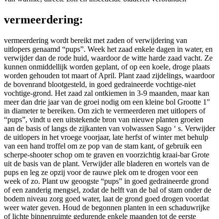
vermeerdering:
vermeerdering wordt bereikt met zaden of verwijdering van
uitlopers genaamd “pups”. Week het zaad enkele dagen in water, en
verwijder dan de rode huid, waardoor de witte harde zaad vacht. Ze
kunnen onmiddellijk worden geplant, of op een koele, droge plaats
worden gehouden tot maart of April. Plant zaad zijdelings, waardoor
de bovenrand blootgesteld, in goed gedraineerde vochtige-niet
vochtige-grond. Het zaad zal ontkiemen in 3-9 maanden, maar kan
meer dan drie jaar van de groei nodig om een kleine bol Grootte 1″
in diameter te bereiken. Om zich te vermeerderen met uitlopers of
“pups”, vindt u een uitstekende bron van nieuwe planten groeien
aan de basis of langs de zijkanten van volwassen Sago ‘ s. Verwijder
de uitlopers in het vroege voorjaar, late herfst of winter met behulp
van een hand troffel om ze pop van de stam kant, of gebruik een
scherpe-shooter schop om te graven en voorzichtig kraai-bar Grote
uit de basis van de plant. Verwijder alle bladeren en wortels van de
pups en leg ze opzij voor de rauwe plek om te drogen voor een
week of zo. Plant uw geoogste “pups” in goed gedraineerde grond
of een zanderig mengsel, zodat de helft van de bal of stam onder de
bodem niveau zorg goed water, laat de grond goed drogen voordat
weer water geven. Houd de begonnen planten in een schaduwrijke
of lichte binnenruimte gedurende enkele maanden tot de eerste