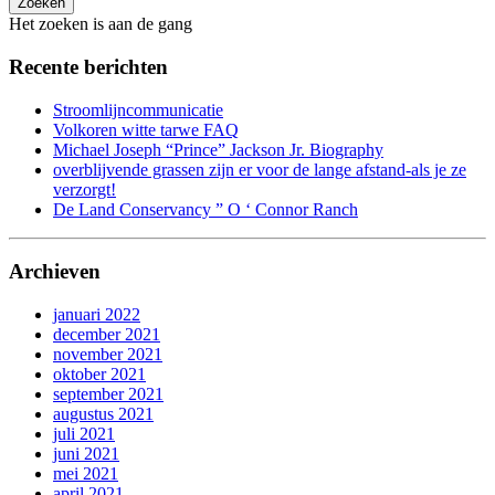
Zoeken
Het zoeken is aan de gang
Recente berichten
Stroomlijncommunicatie
Volkoren witte tarwe FAQ
Michael Joseph “Prince” Jackson Jr. Biography
overblijvende grassen zijn er voor de lange afstand-als je ze
verzorgt!
De Land Conservancy ” O ‘ Connor Ranch
Archieven
januari 2022
december 2021
november 2021
oktober 2021
september 2021
augustus 2021
juli 2021
juni 2021
mei 2021
april 2021